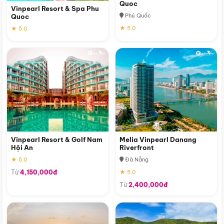
Quoc
Vinpearl Resort & Spa Phu
Phú Quốc
Quoc
★ 5.0
★ 5.0
Vinpearl Resort & Golf Nam
Melia Vinpearl Danang
Hội An
Riverfront
★ 5.0
Đà Nẵng
Từ
4,150,000đ
★ 5.0
Từ
2,400,000đ