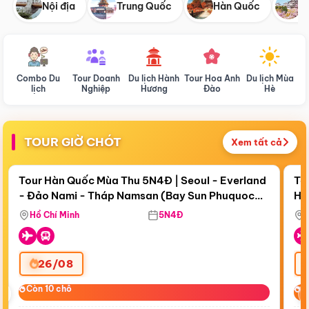
Nội địa
Trung Quốc
Hàn Quốc
N
Combo Du
Tour Doanh
Du lịch Hành
Tour Hoa Anh
Du lịch Mùa
D
lịch
Nghiệp
Hương
Đào
Hè
TOUR GIỜ CHÓT
Xem tất cả
Điểm nổi bật
Còn
19 ngày 09:35:17
Cò
Tour Hàn Quốc Mùa Thu 5N4Đ | Seoul - Everland
To
- Đảo Nami - Tháp Namsan (Bay Sun Phuquoc
Hò
Tặ
Airways)
Aq
Hồ Chí Minh
5N4Đ
26/08
‹
Còn 10 chỗ
Còn 10 chỗ
C
C