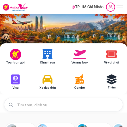
TP. Hồ Chí Minh
Tour trọn gói
Khách sạn
Vé máy bay
Vé vui chơi
Thêm
Visa
Xe đưa đón
Combo