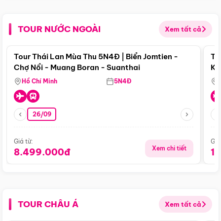
TOUR NƯỚC NGOÀI
Xem tất cả
Điểm nổi bật
Tour Thái Lan Mùa Thu 5N4Đ | Biển Jomtien -
To
Chợ Nổi - Muang Boran - Suanthai
Ku
Si
Hồ Chí Minh
5N4Đ
26/09
Giá từ:
Giá
Xem chi tiết
8.499.000đ
1
TOUR CHÂU Á
Xem tất cả
Điểm nổi bật