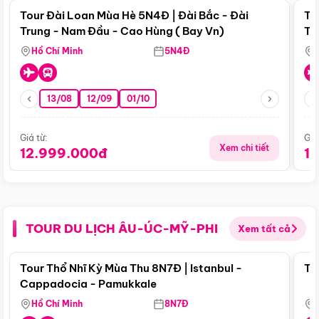
Tour Đài Loan Mùa Hè 5N4Đ | Đài Bắc - Đài
To
Trung - Nam Đầu - Cao Hùng ( Bay Vn)
Tr
Hồ Chí Minh
5N4Đ
13/08
12/09
01/10
Giá từ:
Giá
Xem chi tiết
12.999.000đ
1
TOUR DU LỊCH ÂU-ÚC-MỸ-PHI
Xem tất cả
Điểm nổi bật
Tour Thổ Nhĩ Kỳ Mùa Thu 8N7Đ | Istanbul -
To
Cappadocia - Pamukkale
Hồ Chí Minh
8N7Đ