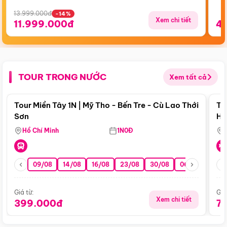
13.999.000đ
-14%
Xem chi tiết
11.999.000đ
4
TOUR TRONG NƯỚC
Xem tất cả
Điểm nổi bật
Tour Miền Tây 1N | Mỹ Tho - Bến Tre - Cù Lao Thới
To
Sơn
Hu
Hồ Chí Minh
1N0Đ
09/08
14/08
16/08
23/08
30/08
06/09
13/0
Giá từ:
Giá
Xem chi tiết
399.000đ
7