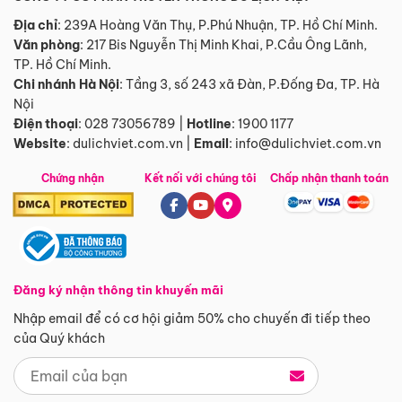
Địa chỉ
: 239A Hoàng Văn Thụ, P.Phú Nhuận, TP. Hồ Chí Minh.
Văn phòng
:
217 Bis Nguyễn Thị Minh Khai, P.Cầu Ông Lãnh,
TP. Hồ Chí Minh.
Chi nhánh Hà Nội
:
Tầng 3, số 243 xã Đàn, P.Đống Đa, TP. Hà
Nội
Điện thoại
:
028 73056789
|
Hotline
:
1900 1177
Website
:
dulichviet.com.vn
|
Email
:
info@dulichviet.com.vn
Chứng nhận
Kết nối với chúng tôi
Chấp nhận thanh toán
Đăng ký nhận thông tin khuyến mãi
Nhập email để có cơ hội giảm 50% cho chuyến đi tiếp theo
của Quý khách