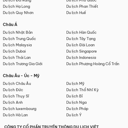
Du lịch Đà Nẵng
Du lịch Phú Quốc
Du lịch Hạ Long
Du lịch Phan Thiết
Du lịch Quy Nhơn
Du lịch Huế
Châu Á
Du lịch Nhật Bản
Du lịch Hàn Quốc
Du lịch Trung Quốc
Du lịch Tây Tạng
Du lịch Malaysia
Du lịch Đài Loan
Du lịch Dubai
Du lịch Singapore
Du lịch Thái Lan
Du lịch Indonesia
Du lịch Trương Gia Giới
Du lịch Phượng Hoàng Cổ Trấn
Châu Âu - Úc - Mỹ
Du lịch Châu Âu
Du lịch Mỹ
Du lịch Đức
Du lịch Thổ Nhĩ Kỳ
Du lịch Thụy Sĩ
Du lịch Bỉ
Du lịch Anh
Du lịch Nga
Du lịch luxembourg
Du lịch Pháp
Du lịch Hà Lan
Du lịch Ý
CÔNG TY CỔ PHẦN TRUYỀN THÔNG DU LỊCH VIỆT