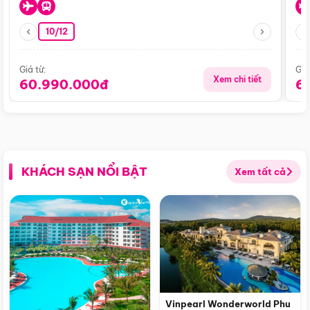
10/12
Giá từ:
Giá
Xem chi tiết
60.990.000đ
6
KHÁCH SẠN NỔI BẬT
Xem tất cả
Vinpearl Wonderworld Phu