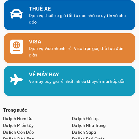
THUÊ XE
Dịch vụ thuê xe giá tốt từ các nhà xe uy tín và chu
đáo
VISA
Dịch vụ Visa nhanh, rẻ. Visa trọn gói, thủ tục đơn
giản
VÉ MÁY BAY
Vé máy bay giá rẻ nhất, nhiều khuyến mãi hấp dẫn
Trong nước
Du lịch Nam Du
Du lịch Đà Lạt
Du lịch Miền tây
Du lịch Nha Trang
Du lịch Côn Đảo
Du lịch Sapa