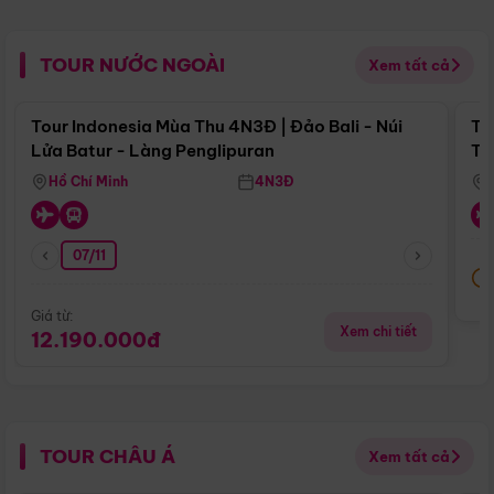
TOUR NƯỚC NGOÀI
Xem tất cả
Điểm nổi bật
Tour Indonesia Mùa Thu 4N3Đ | Đảo Bali - Núi
To
Lửa Batur - Làng Penglipuran
Tr
Hồ Chí Minh
4N3Đ
07/11
Giá từ:
Xem chi tiết
12.190.000đ
TOUR CHÂU Á
Xem tất cả
Điểm nổi bật