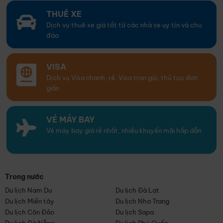
THUÊ XE
Dịch vụ thuê xe giá tốt từ các nhà xe uy tín và chu
đáo
VISA
Dịch vụ Visa nhanh, rẻ. Visa trọn gói, thủ tục đơn
giản
VÉ MÁY BAY
Vé máy bay giá rẻ nhất, nhiều khuyến mãi hấp dẫn
Trong nước
Du lịch Nam Du
Du lịch Đà Lạt
Du lịch Miền tây
Du lịch Nha Trang
Du lịch Côn Đảo
Du lịch Sapa