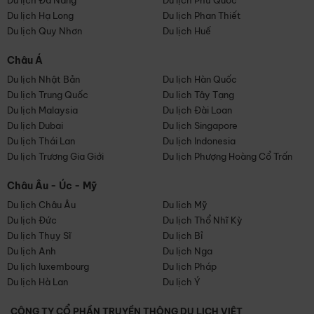
Du lịch Đà Nẵng
Du lịch Phú Quốc
Du lịch Hạ Long
Du lịch Phan Thiết
Du lịch Quy Nhơn
Du lịch Huế
Châu Á
Du lịch Nhật Bản
Du lịch Hàn Quốc
Du lịch Trung Quốc
Du lịch Tây Tạng
Du lịch Malaysia
Du lịch Đài Loan
Du lịch Dubai
Du lịch Singapore
Du lịch Thái Lan
Du lịch Indonesia
Du lịch Trương Gia Giới
Du lịch Phượng Hoàng Cổ Trấn
Châu Âu - Úc - Mỹ
Du lịch Châu Âu
Du lịch Mỹ
Du lịch Đức
Du lịch Thổ Nhĩ Kỳ
Du lịch Thụy Sĩ
Du lịch Bỉ
Du lịch Anh
Du lịch Nga
Du lịch luxembourg
Du lịch Pháp
Du lịch Hà Lan
Du lịch Ý
CÔNG TY CỔ PHẦN TRUYỀN THÔNG DU LỊCH VIỆT