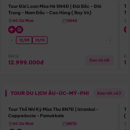
Tour Đài Loan Mùa Hè 5N4Đ | Đài Bắc - Đài
To
Trung - Nam Đầu - Cao Hùng ( Bay Vn)
Tr
Hồ Chí Minh
5N4Đ
12/09
01/10
Giá từ:
Giá
Xem chi tiết
12.999.000đ
1
TOUR DU LỊCH ÂU-ÚC-MỸ-PHI
Xem tất cả
Điểm nổi bật
Tour Thổ Nhĩ Kỳ Mùa Thu 8N7Đ | Istanbul -
To
Cappadocia - Pamukkale
(B
Hồ Chí Minh
8N7Đ