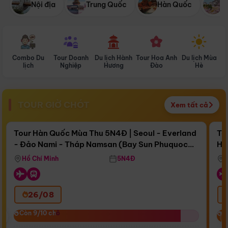
Nội địa
Trung Quốc
Hàn Quốc
N
Combo Du
Tour Doanh
Du lịch Hành
Tour Hoa Anh
Du lịch Mùa
D
lịch
Nghiệp
Hương
Đào
Hè
TOUR GIỜ CHÓT
Xem tất cả
Điểm nổi bật
Còn
15 ngày 11:53:28
Cò
Tour Hàn Quốc Mùa Thu 5N4Đ | Seoul - Everland
To
- Đảo Nami - Tháp Namsan (Bay Sun Phuquoc
Hò
Bay Sun Phuquoc Airways
Tặ
Airways)
Aq
Hồ Chí Minh
5N4Đ
26/08
‹
Còn 9/10 chỗ
Còn 9/10 chỗ
C
C