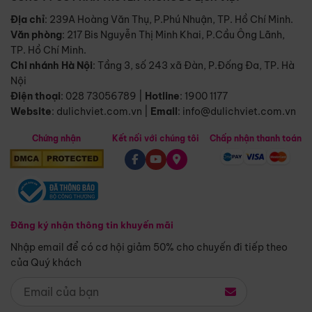
Địa chỉ
: 239A Hoàng Văn Thụ, P.Phú Nhuận, TP. Hồ Chí Minh.
Văn phòng
:
217 Bis Nguyễn Thị Minh Khai, P.Cầu Ông Lãnh,
TP. Hồ Chí Minh.
Chi nhánh Hà Nội
:
Tầng 3, số 243 xã Đàn, P.Đống Đa, TP. Hà
Nội
Điện thoại
:
028 73056789
|
Hotline
:
1900 1177
Website
:
dulichviet.com.vn
|
Email
:
info@dulichviet.com.vn
Chứng nhận
Kết nối với chúng tôi
Chấp nhận thanh toán
Đăng ký nhận thông tin khuyến mãi
Nhập email để có cơ hội giảm 50% cho chuyến đi tiếp theo
của Quý khách