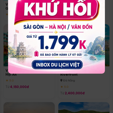
Quoc
Vinpearl Resort & Spa Phu
Phú Quốc
Quoc
★ 5.0
★ 5.0
Vinpearl Resort & Golf Nam
Melia Vinpearl Danang
Hội An
Riverfront
★ 5.0
Đà Nẵng
Từ
4,150,000đ
★ 5.0
Từ
2,400,000đ