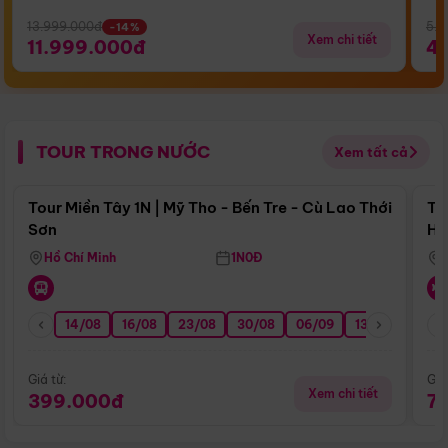
13.999.000đ
5.5
-14%
Xem chi tiết
11.999.000đ
4
TOUR TRONG NƯỚC
Xem tất cả
Điểm nổi bật
Tour Miền Tây 1N | Mỹ Tho - Bến Tre - Cù Lao Thới
To
Sơn
Hu
Hồ Chí Minh
1N0Đ
14/08
16/08
23/08
30/08
06/09
13/09
20/0
Giá từ:
Giá
Xem chi tiết
399.000đ
7