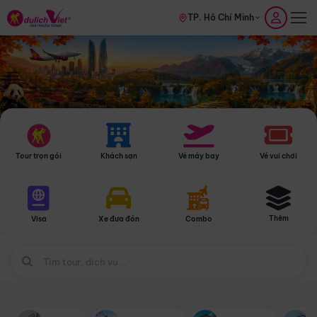
TP. Hồ Chí Minh
Tour trọn gói
Khách sạn
Vé máy bay
Vé vui chơi
Thêm
Visa
Xe đưa đón
Combo