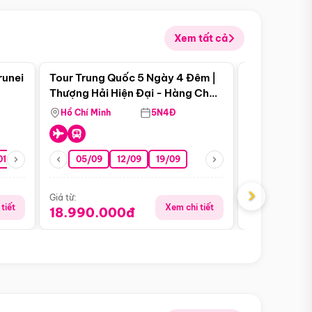
Xem tất cả
 bật
Điểm nổi bật
runei
Tour Trung Quốc 5 Ngày 4 Đêm |
Tour Trung 
Tour Hè
Thượng Hải Hiện Đại - Hàng Châu
Ân Thi - Trư
Nên Thơ - Ô Trấn Cổ Kính
Hồ Chí Minh
5N4Đ
Hồ Chí Minh
01/10
15/10
29/10
05/09
12/09
19/09
16/08
›
Giá từ:
Giá từ:
tiết
Xem chi tiết
18.990.000đ
16.990.0