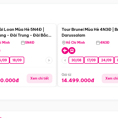
Điểm nổi bật
Điểm nổi
ài Loan Mùa Hè 5N4Đ |
Tour Brunei Mùa Hè 4N3Đ | B
ng - Đài Trung - Đài Bắc
Darussalam
j)
í Minh
5N4Đ
Hồ Chí Minh
4N3Đ
4/09
18/09
30/08
17/09
24/09
Giá từ:
Xem chi tiết
Xem chi 
90.000đ
14.499.000đ