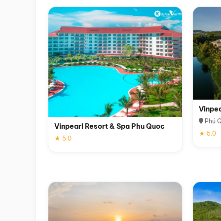
Vinpe
Phú 
Vinpearl Resort & Spa Phu Quoc
★ 5.0
★ 5.0