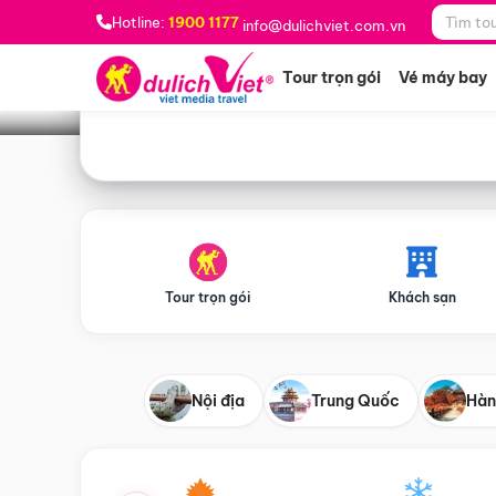
Bạn muốn đi đâu?
*
Hotline:
1900 1177
info@dulichviet.com.vn
Tour trọn gói
Vé máy bay
Tour trọn gói
Khách sạn
Nội địa
Trung Quốc
Hàn