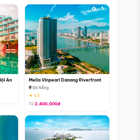
Hội An
Melia Vinpearl Danang Riverfront
Đà Nẵng
★ 5.0
Từ
2,400,000đ