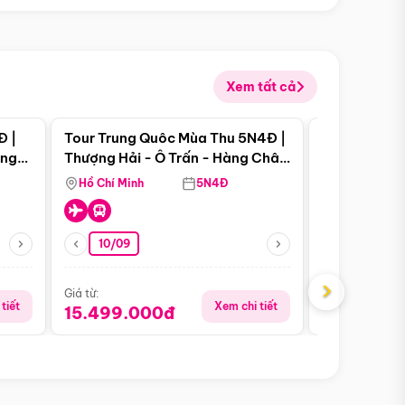
Xem tất cả
 bật
Điểm nổi bật
Đ |
Tour Trung Quôc Mùa Thu 5N4Đ |
Tour Trung
àng
Thượng Hải - Ô Trấn - Hàng Châu
| Thành Đô 
(Tour Không Shopping)
Viên Gấu Tr
Hồ Chí Minh
5N4Đ
Hồ Chí Minh
10/09
21/08
›
Giá từ:
Giá từ:
tiết
Xem chi tiết
15.499.000đ
16.999.0