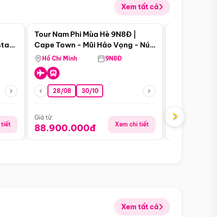
Xem tất cả
 bật
Điểm nổi bật
Tour Nam Phi Mùa Hè 9N8Đ |
Tour Mỹ Mùa
star
Cape Town - Mũi Hảo Vọng - Núi
Hoa Kỳ - Me
Bàn - Johannesburg - Pretoria -
Hồ Chí Minh
9N8Đ
Hồ Chí Minh
Safari - Lodge
28/08
30/10
29/08
›
Giá từ:
Giá từ:
tiết
Xem chi tiết
88.900.000đ
59.900.
Xem tất cả