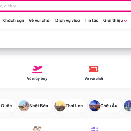
Điểm khởi hành
Tháng khở
Hồ Chí Minh
Bất kỳ 
Khách sạn
Vé vui chơi
Dịch vụ visa
Tin tức
Giới thiệu
Vé máy bay
Vé vui chơi
 Quốc
Nhật Bản
Thái Lan
Châu Âu