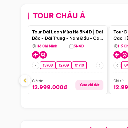
TOUR CHÂU Á
Điểm nổi bật
Tour Đài Loan Mùa Hè 5N4Đ | Đài
Tour Đ
Bắc - Đài Trung - Nam Đầu - Cao
Cao Hù
Hùng ( Bay Vn)
(Bay V
Hồ Chí Minh
5N4Đ
Hồ Ch
13/08
12/09
01/10
0
‹
Giá từ:
Giá từ:
Xem chi tiết
12.999.000đ
12.9