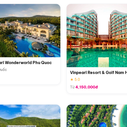
arl Wonderworld Phu Quoc
Quốc
Vinpearl Resort & Golf Nam 
★ 5.0
Từ
4,150,000đ