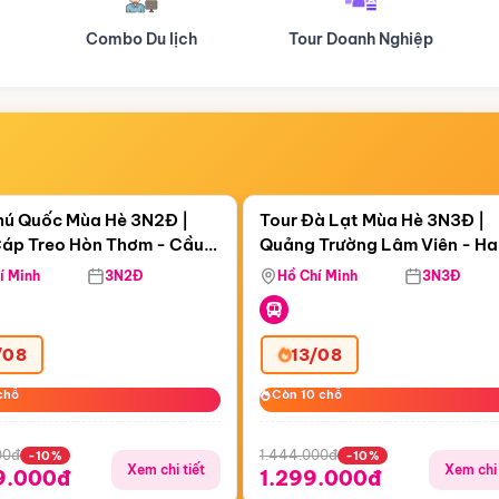
Tour Doanh Nghiệp
Du lịch Hành Hương
Điểm nổi bật
Điểm nổi
ngày 08:51:36
Còn
05 ngày 08:51:36
hú Quốc Mùa Hè 3N2Đ |
Tour Đà Lạt Mùa Hè 3N3Đ |
áp Treo Hòn Thơm - Cầu
Quảng Trường Lâm Viên - H
áp Treo Hòn Thơm
Công Viên Nước Aquatopia
Hill - Puppy Farm
í Minh
3N2Đ
Hồ Chí Minh
3N3Đ
/08
13/08
chỗ
chỗ
Còn 10 chỗ
Còn 10 chỗ
00đ
1.444.000đ
-10%
-10%
Xem chi tiết
Xem chi 
9.000đ
1.299.000đ