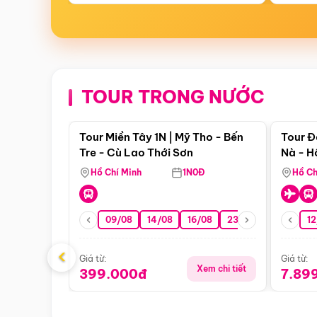
TOUR TRONG NƯỚC
Điểm nổi bật
Tour Miền Tây 1N | Mỹ Tho - Bến
Tour Đ
Tre - Cù Lao Thới Sơn
Nà - H
Nha
Hồ Chí Minh
1N0Đ
Hồ Ch
09/08
14/08
16/08
23/08
30/08
12
0
‹
Giá từ:
Giá từ:
Xem chi tiết
399.000đ
7.89