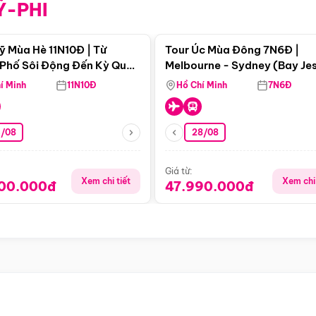
Ỹ-PHI
Điểm nổi bật
Điểm nổi
ỹ Mùa Hè 11N10Đ | Từ
Tour Úc Mùa Đông 7N6Đ |
Phố Sôi Động Đến Kỳ Quan
Melbourne - Sydney (Bay Je
Nhiên Mỹ
Airways)
í Minh
11N10Đ
Hồ Chí Minh
7N6Đ
4/08
28/08
Giá từ:
Xem chi tiết
Xem chi 
900.000đ
47.990.000đ