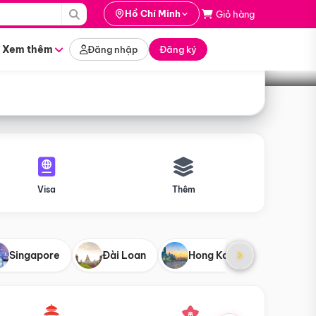
i hành
Hồ Chí Minh
Giỏ hàng
Tìm tour
tháng nào
Xem thêm
Đăng nhập
Đăng ký
Visa
Thêm
Singapore
Đài Loan
Hong Kong
Mỹ