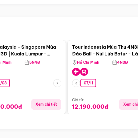
Điểm nổi bật
Điểm nổi
alaysia - Singapore Mùa
Tour Indonesia Mùa Thu 4N3
3Đ | Kuala Lumpur -
Đảo Bali - Núi Lửa Batur - L
a - Johor Baru -
Penglipuran
í Minh
5N4Đ
Hồ Chí Minh
4N3Đ
pore
3/08
07/11
Giá từ:
Xem chi tiết
Xem chi 
90.000đ
12.190.000đ