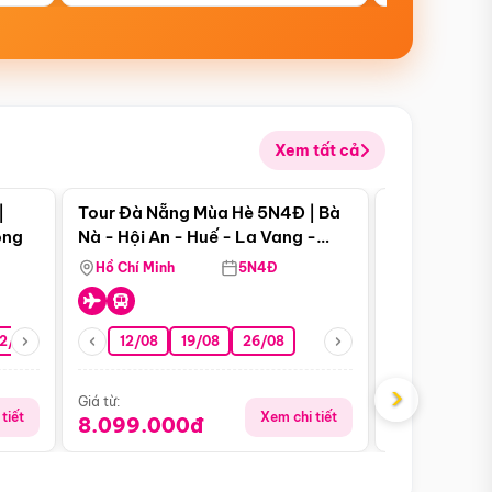
Xem tất cả
 bật
Điểm nổi bật
|
Tour Đà Nẵng Mùa Hè 5N4Đ | Bà
Tour Đà Nẵn
ong
Nà - Hội An - Huế - La Vang -
Nà - Hội An
Động Thiên Đường
Nha
Hồ Chí Minh
5N4Đ
Hồ Chí Minh
2/08
26/08
05/09
12/08
19/08
09/09
26/08
12/09
13/08
›
Giá từ:
Giá từ:
tiết
Xem chi tiết
8.099.000đ
6.899.00