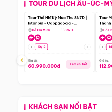
TOUR DU LỊCH ÂU-ÚC-M
Điểm nổi bật
Tour Thổ Nhĩ Kỳ Mùa Thu 8N7Đ |
Tour M
Istanbul - Cappadocia -
Thành 
Pamukkale
Thiên 
Hồ Chí Minh
8N7Đ
Hồ Ch
10/12
1
‹
Giá từ:
Giá từ:
Xem chi tiết
60.990.000đ
112.
KHÁCH SẠN NỔI BẬT