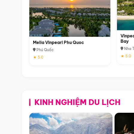
Vinpea
Bay
Melia Vinpearl Phu Quoc
Nha T
Phú Quốc
★ 5.0
★ 5.0
KINH NGHIỆM DU LỊCH