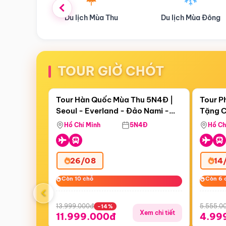
ùa Thu
Du lịch Mùa Đông
Combo Du lịch
TOUR GIỜ CHÓT
Điểm nổi bật
Còn
18 ngày 08:51:36
Còn
06 
Tour Hàn Quốc Mùa Thu 5N4Đ |
Tour P
Seoul - Everland - Đảo Nami -
Tặng C
Bay Sun Phuquoc Airways
Tặng C
Tháp Namsan (Bay Sun Phuquoc
Hôn - 
Hồ Chí Minh
5N4Đ
Hồ Ch
Airways)
26/08
14
Còn 10 chỗ
Còn 10 chỗ
Còn 6 
Còn 6 
‹
13.999.000đ
5.555.0
-14%
Xem chi tiết
11.999.000đ
4.99