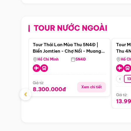
TOUR NƯỚC NGOÀI
Điểm nổi bật
Tour Thái Lan Mùa Thu 5N4Đ |
Tour M
Biển Jomtien - Chợ Nổi - Muang
Thu 4N
Boran - Suanthai (Bay Vietnam
Malacc
Hồ Chí Minh
5N4Đ
Hồ Ch
Airlines)
Singa
1
Giá từ:
Xem chi tiết
8.300.000đ
‹
Giá từ:
13.9