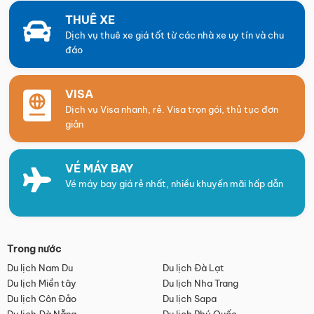
THUÊ XE
Dịch vụ thuê xe giá tốt từ các nhà xe uy tín và chu
đáo
VISA
Dịch vụ Visa nhanh, rẻ. Visa trọn gói, thủ tục đơn
giản
VÉ MÁY BAY
Vé máy bay giá rẻ nhất, nhiều khuyến mãi hấp dẫn
Trong nước
Du lịch Nam Du
Du lịch Đà Lạt
Du lịch Miền tây
Du lịch Nha Trang
Du lịch Côn Đảo
Du lịch Sapa