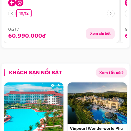
10/12
Giá từ:
Giá
Xem chi tiết
60.990.000đ
6
KHÁCH SẠN NỔI BẬT
Xem tất cả
Vinpearl Wonderworld Phu