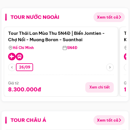
TOUR NƯỚC NGOÀI
Xem tất cả
Điểm nổi bật
Tour Thái Lan Mùa Thu 5N4Đ | Biển Jomtien -
To
Chợ Nổi - Muang Boran - Suanthai
Ku
Si
Hồ Chí Minh
5N4Đ
26/09
Giá từ:
Giá
Xem chi tiết
8.300.000đ
1
TOUR CHÂU Á
Xem tất cả
Điểm nổi bật