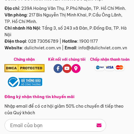
Địa chỉ
: 239A Hoàng Văn Thụ, P.Phú Nhuận, TP. Hồ Chí Minh.
Văn phòng
:
217 Bis Nguyễn Thị Minh Khai, P.Cầu Ông Lãnh,
TP. Hồ Chí Minh.
Chi nhánh Hà Nội
:
Tầng 3, số 243 xã Đàn, P.Đống Đa, TP. Hà
Nội
Điện thoại
:
028 73056789
|
Hotline
:
1900 1177
Website
:
dulichviet.com.vn
|
Email
:
info@dulichviet.com.vn
Chứng nhận
Kết nối với chúng tôi
Chấp nhận thanh toán
Đăng ký nhận thông tin khuyến mãi
Nhập email để có cơ hội giảm 50% cho chuyến đi tiếp theo
của Quý khách