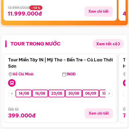
13.999.000đ
-14%
Xem chi tiết
11.999.000đ
4
TOUR TRONG NƯỚC
Xem tất cả
Điểm nổi bật
Tour Miền Tây 1N | Mỹ Tho - Bến Tre - Cù Lao Thới
To
Sơn
Hu
Hồ Chí Minh
1N0Đ
14/08
16/08
23/08
30/08
06/09
13/09
20/0
Giá từ:
Giá
Xem chi tiết
399.000đ
7