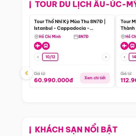
TOUR DU LỊCH ÂU-ÚC-M
Điểm nổi bật
Tour Thổ Nhĩ Kỳ Mùa Thu 8N7Đ |
Tour M
Istanbul - Cappadocia -
Thành 
Pamukkale
Thiên 
Hồ Chí Minh
8N7Đ
Hồ Ch
10/12
1
‹
Giá từ:
Giá từ:
Xem chi tiết
60.990.000đ
112.
KHÁCH SẠN NỔI BẬT