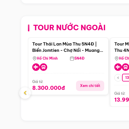
TOUR NƯỚC NGOÀI
Điểm nổi bật
Tour Thái Lan Mùa Thu 5N4Đ |
Tour M
Biển Jomtien - Chợ Nổi - Muang
Thu 4N
Boran - Suanthai (Bay Vietnam
Malacc
Hồ Chí Minh
5N4Đ
Hồ Ch
Airlines)
Singa
1
Giá từ:
Xem chi tiết
8.300.000đ
‹
Giá từ:
13.9