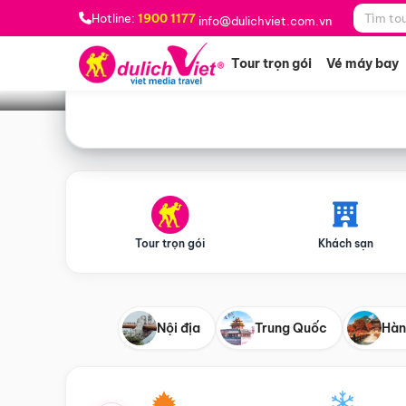
Bạn muốn đi đâu?
*
Hotline:
1900 1177
info@dulichviet.com.vn
Tour trọn gói
Vé máy bay
Tour trọn gói
Khách sạn
Nội địa
Trung Quốc
Hàn