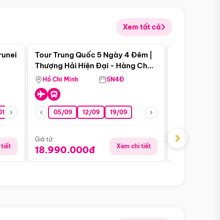
Xem tất cả
 bật
Điểm nổi bật
runei
Tour Trung Quốc 5 Ngày 4 Đêm |
Tour Trung 
Tour Hè
Thượng Hải Hiện Đại - Hàng Châu
Ân Thi - Trư
Nên Thơ - Ô Trấn Cổ Kính
Hồ Chí Minh
5N4Đ
Hồ Chí Minh
01/10
15/10
29/10
05/09
12/09
19/09
16/08
›
Giá từ:
Giá từ:
tiết
Xem chi tiết
18.990.000đ
16.990.0