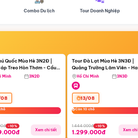
Tour Doanh Nghiệp
Du lịch Hành Hương
Điểm nổi bật
Điểm nổi
ngày 15:53:45
Còn
05 ngày 15:53:45
hú Quốc Mùa Hè 3N2Đ |
Tour Đà Lạt Mùa Hè 3N3Đ |
áp Treo Hòn Thơm - Cầu
Quảng Trường Lâm Viên - H
áp Treo Hòn Thơm
Công Viên Nước Aquatopia
Hill - Puppy Farm
í Minh
3N2Đ
Hồ Chí Minh
3N3Đ
/08
13/08
chỗ
chỗ
Còn 10 chỗ
Còn 10 chỗ
00đ
1.444.000đ
-10%
-10%
Xem chi tiết
Xem chi 
9.000đ
1.299.000đ