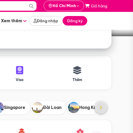
i hành
Hồ Chí Minh
Giỏ hàng
Tìm tour
tháng nào
Xem thêm
Đăng nhập
Đăng ký
Visa
Thêm
Singapore
Đài Loan
Hong Kong
Mỹ