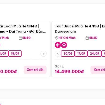
Điểm nổi bật
Điểm nổi
ài Loan Mùa Hè 5N4Đ |
Tour Brunei Mùa Hè 4N3Đ | B
ng - Đài Trung - Đài Bắc
Darussalam
j)
í Minh
5N4Đ
Hồ Chí Minh
4N3Đ
4/09
18/09
30/08
17/09
24/09
Giá từ:
Xem chi tiết
Xem chi 
90.000đ
14.499.000đ