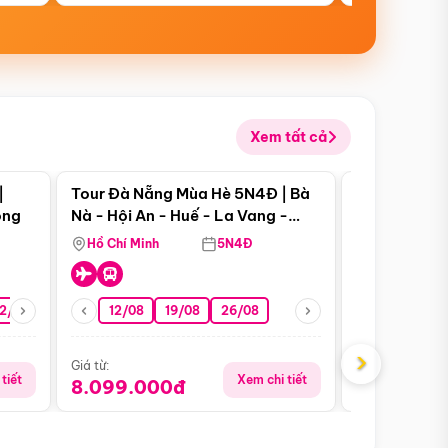
Xem tất cả
 bật
Điểm nổi bật
|
Tour Đà Nẵng Mùa Hè 5N4Đ | Bà
Tour Đà Nẵn
ong
Nà - Hội An - Huế - La Vang -
Nà - Hội An
Động Thiên Đường
Nha
Hồ Chí Minh
5N4Đ
Hồ Chí Minh
2/08
26/08
05/09
12/08
19/08
09/09
26/08
12/09
13/08
›
Giá từ:
Giá từ:
tiết
Xem chi tiết
8.099.000đ
6.899.00