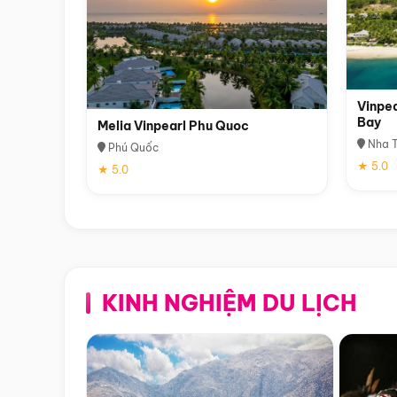
Vinpea
Bay
Melia Vinpearl Phu Quoc
Nha T
Phú Quốc
★ 5.0
★ 5.0
KINH NGHIỆM DU LỊCH