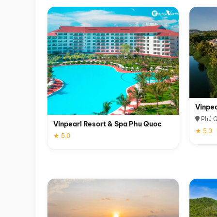
Vinpe
Phú 
Vinpearl Resort & Spa Phu Quoc
★ 5.0
★ 5.0