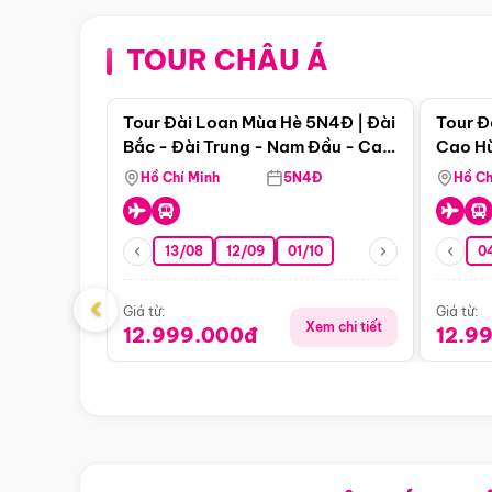
TOUR CHÂU Á
Điểm nổi bật
Tour Đài Loan Mùa Hè 5N4Đ | Đài
Tour Đ
Bắc - Đài Trung - Nam Đầu - Cao
Cao Hù
Hùng ( Bay Vn)
(Bay V
Hồ Chí Minh
5N4Đ
Hồ Ch
13/08
12/09
01/10
0
‹
Giá từ:
Giá từ:
Xem chi tiết
12.999.000đ
12.9