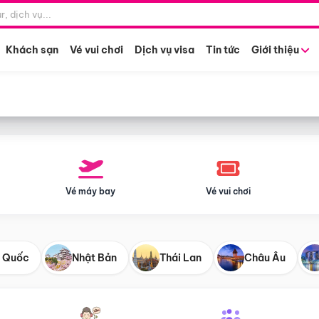
Điểm khởi hành
Tháng khở
Hồ Chí Minh
Bất kỳ 
Khách sạn
Vé vui chơi
Dịch vụ visa
Tin tức
Giới thiệu
Vé máy bay
Vé vui chơi
 Quốc
Nhật Bản
Thái Lan
Châu Âu