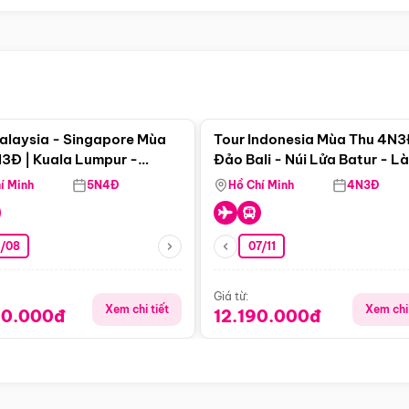
Điểm nổi bật
Điểm nổi
alaysia - Singapore Mùa
Tour Indonesia Mùa Thu 4N3
3Đ | Kuala Lumpur -
Đảo Bali - Núi Lửa Batur - L
a - Johor Baru -
Penglipuran
í Minh
5N4Đ
Hồ Chí Minh
4N3Đ
pore
3/08
07/11
Giá từ:
Xem chi tiết
Xem chi 
90.000đ
12.190.000đ