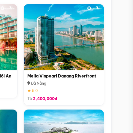
Hội An
Melia Vinpearl Danang Riverfront
Đà Nẵng
★ 5.0
Từ
2,400,000đ