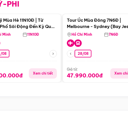
Ỹ-PHI
Điểm nổi bật
Điểm nổi
ỹ Mùa Hè 11N10Đ | Từ
Tour Úc Mùa Đông 7N6Đ |
Phố Sôi Động Đến Kỳ Quan
Melbourne - Sydney (Bay Je
Nhiên Mỹ
Airways)
í Minh
11N10Đ
Hồ Chí Minh
7N6Đ
4/08
28/08
Giá từ:
Xem chi tiết
Xem chi 
900.000đ
47.990.000đ