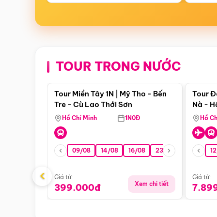
TOUR TRONG NƯỚC
Điểm nổi bật
Tour Miền Tây 1N | Mỹ Tho - Bến
Tour Đ
Tre - Cù Lao Thới Sơn
Nà - H
Nha
Hồ Chí Minh
1N0Đ
Hồ Ch
09/08
14/08
16/08
23/08
30/08
12
0
‹
Giá từ:
Giá từ:
Xem chi tiết
399.000đ
7.89