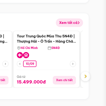
Xem tất cả
 bật
Điểm nổi bật
Đ |
Tour Trung Quôc Mùa Thu 5N4Đ |
Tour Trung
àng
Thượng Hải - Ô Trấn - Hàng Châu
| Thành Đô 
(Tour Không Shopping)
Viên Gấu Tr
Hồ Chí Minh
5N4Đ
Hồ Chí Minh
10/09
21/08
›
Giá từ:
Giá từ:
tiết
Xem chi tiết
15.499.000đ
16.999.0