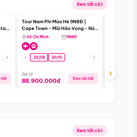
Xem tất cả
 bật
Điểm nổi bật
Tour Nam Phi Mùa Hè 9N8Đ |
Tour Mỹ Mùa
star
Cape Town - Mũi Hảo Vọng - Núi
Hoa Kỳ - Me
Bàn - Johannesburg - Pretoria -
Hồ Chí Minh
9N8Đ
Hồ Chí Minh
Safari - Lodge
28/08
30/10
29/08
›
Giá từ:
Giá từ:
tiết
Xem chi tiết
88.900.000đ
59.900.
Xem tất cả