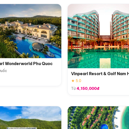
arl Wonderworld Phu Quoc
Quốc
Vinpearl Resort & Golf Nam 
★ 5.0
Từ
4,150,000đ