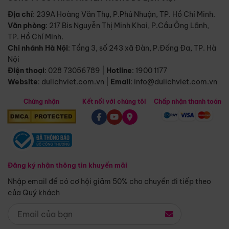
Địa chỉ
: 239A Hoàng Văn Thụ, P.Phú Nhuận, TP. Hồ Chí Minh.
Văn phòng
:
217 Bis Nguyễn Thị Minh Khai, P.Cầu Ông Lãnh,
TP. Hồ Chí Minh.
Chi nhánh Hà Nội
:
Tầng 3, số 243 xã Đàn, P.Đống Đa, TP. Hà
Nội
Điện thoại
:
028 73056789
|
Hotline
:
1900 1177
Website
:
dulichviet.com.vn
|
Email
:
info@dulichviet.com.vn
Chứng nhận
Kết nối với chúng tôi
Chấp nhận thanh toán
Đăng ký nhận thông tin khuyến mãi
Nhập email để có cơ hội giảm 50% cho chuyến đi tiếp theo
của Quý khách