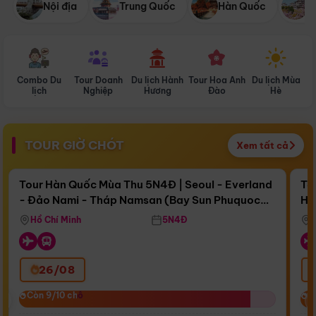
Nội địa
Trung Quốc
Hàn Quốc
N
Combo Du
Tour Doanh
Du lịch Hành
Tour Hoa Anh
Du lịch Mùa
D
lịch
Nghiệp
Hương
Đào
Hè
TOUR GIỜ CHÓT
Xem tất cả
Điểm nổi bật
Còn
16 ngày 13:15:52
Cò
Tour Hàn Quốc Mùa Thu 5N4Đ | Seoul - Everland
To
- Đảo Nami - Tháp Namsan (Bay Sun Phuquoc
Hò
Bay Sun Phuquoc Airways
Tặ
Airways)
Aq
Hồ Chí Minh
5N4Đ
26/08
‹
Còn 9/10 chỗ
Còn 9/10 chỗ
C
C