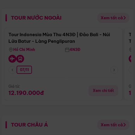
TOUR NƯỚC NGOÀI
Xem tất cả
Điểm nổi bật
Tour Indonesia Mùa Thu 4N3Đ | Đảo Bali - Núi
To
Lửa Batur - Làng Penglipuran
Tr
Hồ Chí Minh
4N3Đ
07/11
Giá từ:
Giá
Xem chi tiết
12.190.000đ
1
TOUR CHÂU Á
Xem tất cả
Điểm nổi bật