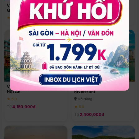
Quoc
Vinpearl Resort & Spa Phu
Phú Quốc
Quoc
★ 5.0
★ 5.0
Vinpearl Resort & Golf Nam
Melia Vinpearl Danang
Hội An
Riverfront
★ 5.0
Đà Nẵng
Từ
4,150,000đ
★ 5.0
Từ
2,400,000đ