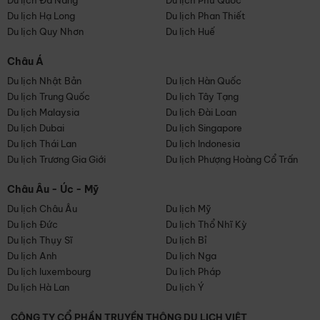
Du lịch Đà Nẵng
Du lịch Phú Quốc
Du lịch Hạ Long
Du lịch Phan Thiết
Du lịch Quy Nhơn
Du lịch Huế
Châu Á
Du lịch Nhật Bản
Du lịch Hàn Quốc
Du lịch Trung Quốc
Du lịch Tây Tạng
Du lịch Malaysia
Du lịch Đài Loan
Du lịch Dubai
Du lịch Singapore
Du lịch Thái Lan
Du lịch Indonesia
Du lịch Trương Gia Giới
Du lịch Phượng Hoàng Cổ Trấn
Châu Âu - Úc - Mỹ
Du lịch Châu Âu
Du lịch Mỹ
Du lịch Đức
Du lịch Thổ Nhĩ Kỳ
Du lịch Thụy Sĩ
Du lịch Bỉ
Du lịch Anh
Du lịch Nga
Du lịch luxembourg
Du lịch Pháp
Du lịch Hà Lan
Du lịch Ý
CÔNG TY CỔ PHẦN TRUYỀN THÔNG DU LỊCH VIỆT