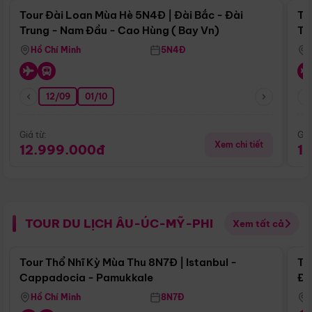
Tour Đài Loan Mùa Hè 5N4Đ | Đài Bắc - Đài
To
Trung - Nam Đầu - Cao Hùng ( Bay Vn)
Tr
Hồ Chí Minh
5N4Đ
12/09
01/10
Giá từ:
Giá
Xem chi tiết
12.999.000đ
1
TOUR DU LỊCH ÂU-ÚC-MỸ-PHI
Xem tất cả
Điểm nổi bật
Tour Thổ Nhĩ Kỳ Mùa Thu 8N7Đ | Istanbul -
To
Cappadocia - Pamukkale
Đế
Hồ Chí Minh
8N7Đ