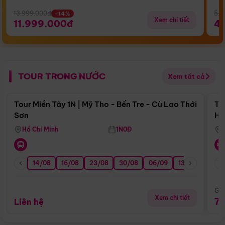
13.999.000đ
5.5
-14%
Xem chi tiết
11.999.000đ
4
TOUR TRONG NƯỚC
Xem tất cả
Điểm nổi bật
Tour Miền Tây 1N | Mỹ Tho - Bến Tre - Cù Lao Thới
To
Sơn
Hu
Hồ Chí Minh
1N0Đ
14/08
16/08
23/08
30/08
06/09
13/09
20/0
Giá
Xem chi tiết
7
Liên hệ