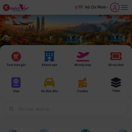
TP. Hồ Chí Minh
Tour trọn gói
Khách sạn
Vé máy bay
Vé vui chơi
Thêm
Visa
Xe đưa đón
Combo