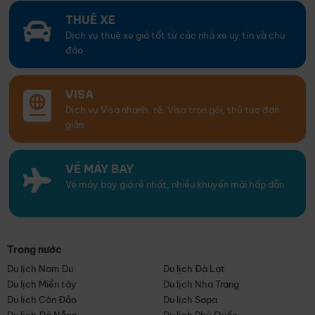
THUÊ XE
Dịch vụ thuê xe giá tốt từ các nhà xe uy tín và chu
đáo
VISA
Dịch vụ Visa nhanh, rẻ. Visa trọn gói, thủ tục đơn
giản
VÉ MÁY BAY
Vé máy bay giá rẻ nhất, nhiều khuyến mãi hấp dẫn
Trong nước
Du lịch Nam Du
Du lịch Đà Lạt
Du lịch Miền tây
Du lịch Nha Trang
Du lịch Côn Đảo
Du lịch Sapa