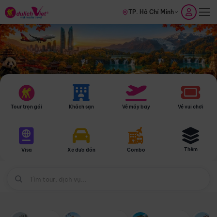
TP. Hồ Chí Minh
Tour trọn gói
Khách sạn
Vé máy bay
Vé vui chơi
Thêm
Visa
Xe đưa đón
Combo