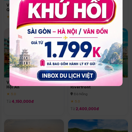
Quoc
Vinpearl Resort & Spa Phu
Phú Quốc
Quoc
★ 5.0
★ 5.0
Vinpearl Resort & Golf Nam
Melia Vinpearl Danang
Hội An
Riverfront
★ 5.0
Đà Nẵng
Từ
4,150,000đ
★ 5.0
Từ
2,400,000đ