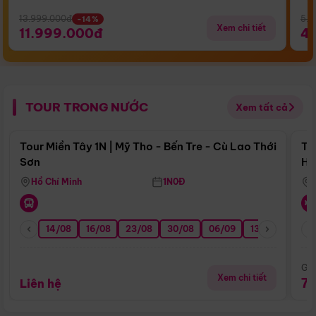
13.999.000đ
5.5
-14%
Xem chi tiết
11.999.000đ
4
TOUR TRONG NƯỚC
Xem tất cả
Điểm nổi bật
Tour Miền Tây 1N | Mỹ Tho - Bến Tre - Cù Lao Thới
To
Sơn
Hu
Hồ Chí Minh
1N0Đ
14/08
16/08
23/08
30/08
06/09
13/09
20/0
Giá
Xem chi tiết
7
Liên hệ