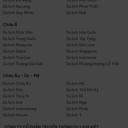
Du lịch Đà Nẵng
Du lịch Phú Quốc
Du lịch Hạ Long
Du lịch Phan Thiết
Du lịch Quy Nhơn
Du lịch Huế
Châu Á
Du lịch Nhật Bản
Du lịch Hàn Quốc
Du lịch Trung Quốc
Du lịch Tây Tạng
Du lịch Malaysia
Du lịch Đài Loan
Du lịch Dubai
Du lịch Singapore
Du lịch Thái Lan
Du lịch Indonesia
Du lịch Trương Gia Giới
Du lịch Phượng Hoàng Cổ Trấn
Châu Âu - Úc - Mỹ
Du lịch Châu Âu
Du lịch Mỹ
Du lịch Đức
Du lịch Thổ Nhĩ Kỳ
Du lịch Thụy Sĩ
Du lịch Bỉ
Du lịch Anh
Du lịch Nga
Du lịch luxembourg
Du lịch Pháp
Du lịch Hà Lan
Du lịch Ý
CÔNG TY CỔ PHẦN TRUYỀN THÔNG DU LỊCH VIỆT