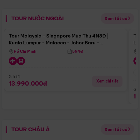
TOUR NƯỚC NGOÀI
Xem tất cả
Điểm nổi bật
Tour Malaysia - Singapore Mùa Thu 4N3Đ |
To
Kuala Lumpur - Malacca - Johor Baru -
Lử
Singapore
Hồ Chí Minh
5N4Đ
Giá từ:
Xem chi tiết
13.990.000đ
Giá
1
TOUR CHÂU Á
Xem tất cả
Điểm nổi bật