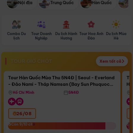
Nội địa
Trung Quốc
Hàn Quốc
N
Combo Du
Tour Doanh
Du lịch Hành
Tour Hoa Anh
Du lịch Mùa
D
lịch
Nghiệp
Hương
Đào
Hè
TOUR GIỜ CHÓT
Xem tất cả
Điểm nổi bật
Còn
17 ngày 03:29:16
Cò
Tour Hàn Quốc Mùa Thu 5N4Đ | Seoul - Everland
To
- Đảo Nami - Tháp Namsan (Bay Sun Phuquoc
Hò
Bay Sun Phuquoc Airways
Tặ
Airways)
Aq
Hồ Chí Minh
5N4Đ
26/08
‹
Còn 9/10 chỗ
Còn 9/10 chỗ
C
C