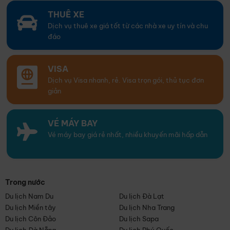
THUÊ XE
Dịch vụ thuê xe giá tốt từ các nhà xe uy tín và chu
đáo
VISA
Dịch vụ Visa nhanh, rẻ. Visa trọn gói, thủ tục đơn
giản
VÉ MÁY BAY
Vé máy bay giá rẻ nhất, nhiều khuyến mãi hấp dẫn
Trong nước
Du lịch Nam Du
Du lịch Đà Lạt
Du lịch Miền tây
Du lịch Nha Trang
Du lịch Côn Đảo
Du lịch Sapa