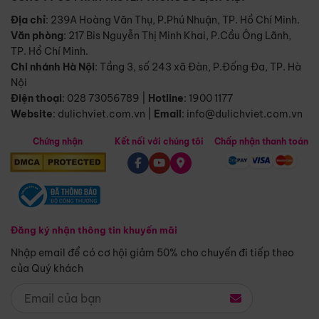
Địa chỉ
: 239A Hoàng Văn Thụ, P.Phú Nhuận, TP. Hồ Chí Minh.
Văn phòng
:
217 Bis Nguyễn Thị Minh Khai, P.Cầu Ông Lãnh,
TP. Hồ Chí Minh.
Chi nhánh Hà Nội
:
Tầng 3, số 243 xã Đàn, P.Đống Đa, TP. Hà
Nội
Điện thoại
:
028 73056789
|
Hotline
:
1900 1177
Website
:
dulichviet.com.vn
|
Email
:
info@dulichviet.com.vn
Chứng nhận
Kết nối với chúng tôi
Chấp nhận thanh toán
Đăng ký nhận thông tin khuyến mãi
Nhập email để có cơ hội giảm 50% cho chuyến đi tiếp theo
của Quý khách