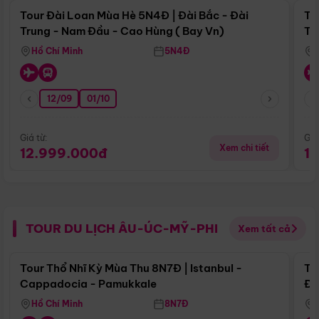
Tour Đài Loan Mùa Hè 5N4Đ | Đài Bắc - Đài
To
Trung - Nam Đầu - Cao Hùng ( Bay Vn)
Tr
Hồ Chí Minh
5N4Đ
12/09
01/10
Giá từ:
Giá
Xem chi tiết
12.999.000đ
1
TOUR DU LỊCH ÂU-ÚC-MỸ-PHI
Xem tất cả
Điểm nổi bật
Tour Thổ Nhĩ Kỳ Mùa Thu 8N7Đ | Istanbul -
To
Cappadocia - Pamukkale
Đế
Hồ Chí Minh
8N7Đ