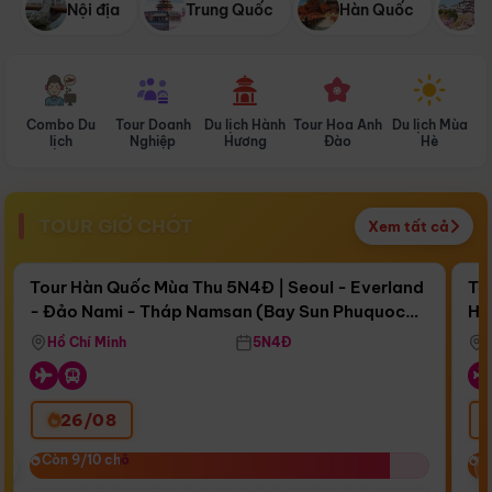
Nội địa
Trung Quốc
Hàn Quốc
N
Combo Du
Tour Doanh
Du lịch Hành
Tour Hoa Anh
Du lịch Mùa
D
lịch
Nghiệp
Hương
Đào
Hè
TOUR GIỜ CHÓT
Xem tất cả
Điểm nổi bật
Còn
16 ngày 17:41:50
Cò
Tour Hàn Quốc Mùa Thu 5N4Đ | Seoul - Everland
To
- Đảo Nami - Tháp Namsan (Bay Sun Phuquoc
Hò
Bay Sun Phuquoc Airways
Tặ
Airways)
Aq
Hồ Chí Minh
5N4Đ
26/08
‹
Còn 9/10 chỗ
Còn 9/10 chỗ
C
C