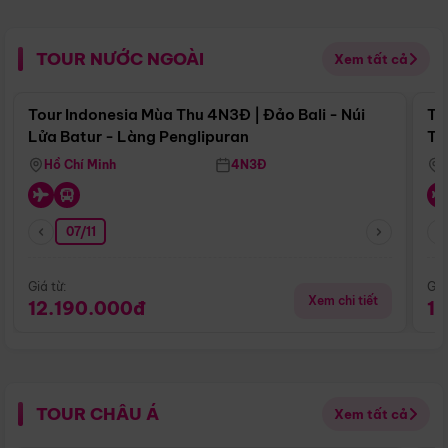
TOUR NƯỚC NGOÀI
Xem tất cả
Điểm nổi bật
Tour Indonesia Mùa Thu 4N3Đ | Đảo Bali - Núi
To
Lửa Batur - Làng Penglipuran
Tr
Hồ Chí Minh
4N3Đ
07/11
Giá từ:
Giá
Xem chi tiết
12.190.000đ
1
TOUR CHÂU Á
Xem tất cả
Điểm nổi bật