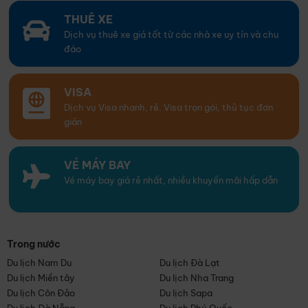
THUÊ XE
Dịch vụ thuê xe giá tốt từ các nhà xe uy tín và chu
đáo
VISA
Dịch vụ Visa nhanh, rẻ. Visa trọn gói, thủ tục đơn
giản
VÉ MÁY BAY
Vé máy bay giá rẻ nhất, nhiều khuyến mãi hấp dẫn
Trong nước
Du lịch Nam Du
Du lịch Đà Lạt
Du lịch Miền tây
Du lịch Nha Trang
Du lịch Côn Đảo
Du lịch Sapa