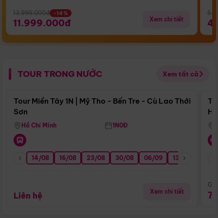
13.999.000đ
5.5
-14%
Xem chi tiết
11.999.000đ
4
TOUR TRONG NƯỚC
Xem tất cả
Điểm nổi bật
Tour Miền Tây 1N | Mỹ Tho - Bến Tre - Cù Lao Thới
To
Sơn
Hu
Hồ Chí Minh
1N0Đ
14/08
16/08
23/08
30/08
06/09
13/09
20/0
Giá
Xem chi tiết
7
Liên hệ