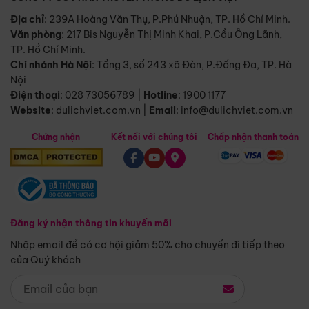
Địa chỉ
: 239A Hoàng Văn Thụ, P.Phú Nhuận, TP. Hồ Chí Minh.
Văn phòng
:
217 Bis Nguyễn Thị Minh Khai, P.Cầu Ông Lãnh,
TP. Hồ Chí Minh.
Chi nhánh Hà Nội
:
Tầng 3, số 243 xã Đàn, P.Đống Đa, TP. Hà
Nội
Điện thoại
:
028 73056789
|
Hotline
:
1900 1177
Website
:
dulichviet.com.vn
|
Email
:
info@dulichviet.com.vn
Chứng nhận
Kết nối với chúng tôi
Chấp nhận thanh toán
Đăng ký nhận thông tin khuyến mãi
Nhập email để có cơ hội giảm 50% cho chuyến đi tiếp theo
của Quý khách