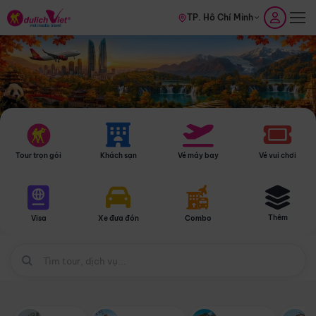
TP. Hồ Chí Minh
Tour trọn gói
Khách sạn
Vé máy bay
Vé vui chơi
Thêm
Visa
Xe đưa đón
Combo