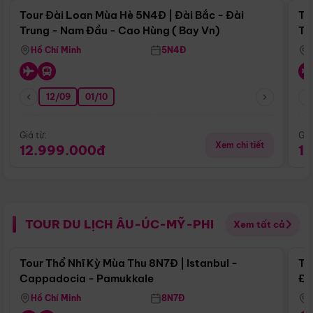
Tour Đài Loan Mùa Hè 5N4Đ | Đài Bắc - Đài
To
Trung - Nam Đầu - Cao Hùng ( Bay Vn)
Tr
Hồ Chí Minh
5N4Đ
12/09
01/10
Giá từ:
Giá
Xem chi tiết
12.999.000đ
1
TOUR DU LỊCH ÂU-ÚC-MỸ-PHI
Xem tất cả
Điểm nổi bật
Tour Thổ Nhĩ Kỳ Mùa Thu 8N7Đ | Istanbul -
To
Cappadocia - Pamukkale
Đế
Hồ Chí Minh
8N7Đ