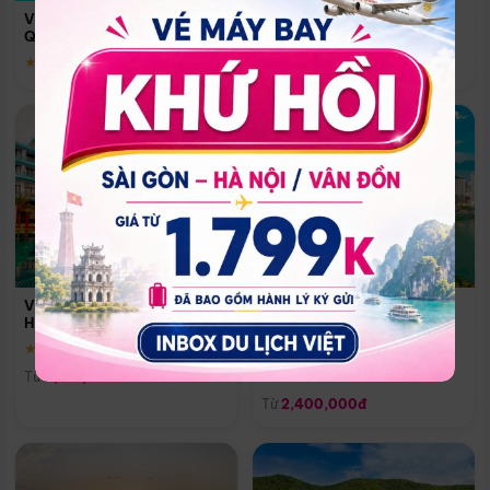
Quoc
Vinpearl Resort & Spa Phu
Phú Quốc
Quoc
★ 5.0
★ 5.0
Vinpearl Resort & Golf Nam
Melia Vinpearl Danang
Hội An
Riverfront
★ 5.0
Đà Nẵng
Từ
4,150,000đ
★ 5.0
Từ
2,400,000đ