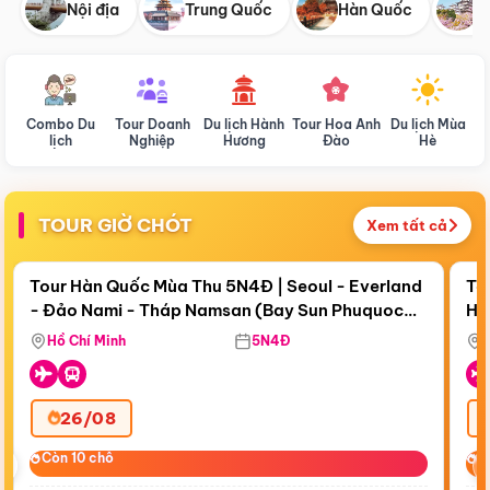
Nội địa
Trung Quốc
Hàn Quốc
N
Combo Du
Tour Doanh
Du lịch Hành
Tour Hoa Anh
Du lịch Mùa
D
lịch
Nghiệp
Hương
Đào
Hè
TOUR GIỜ CHÓT
Xem tất cả
Điểm nổi bật
Còn
18 ngày 05:45:09
Cò
Tour Hàn Quốc Mùa Thu 5N4Đ | Seoul - Everland
To
- Đảo Nami - Tháp Namsan (Bay Sun Phuquoc
Hò
Bay Sun Phuquoc Airways
Tặ
Airways)
Aq
Hồ Chí Minh
5N4Đ
26/08
‹
Còn 10 chỗ
Còn 10 chỗ
C
C