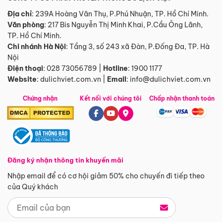
Địa chỉ
: 239A Hoàng Văn Thụ, P.Phú Nhuận, TP. Hồ Chí Minh.
Văn phòng
:
217 Bis Nguyễn Thị Minh Khai, P.Cầu Ông Lãnh,
TP. Hồ Chí Minh.
Chi nhánh Hà Nội
:
Tầng 3, số 243 xã Đàn, P.Đống Đa, TP. Hà
Nội
Điện thoại
:
028 73056789
|
Hotline
:
1900 1177
Website
:
dulichviet.com.vn
|
Email
:
info@dulichviet.com.vn
Chứng nhận
Kết nối với chúng tôi
Chấp nhận thanh toán
Đăng ký nhận thông tin khuyến mãi
Nhập email để có cơ hội giảm 50% cho chuyến đi tiếp theo
của Quý khách