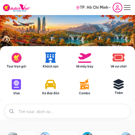
TP. Hồ Chí Minh
Tour trọn gói
Khách sạn
Vé máy bay
Vé vui chơi
Thêm
Visa
Xe đưa đón
Combo