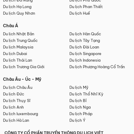
Du lịch Đà Nẵng
Du lịch Phú Quốc
Du lịch Hạ Long
Du lịch Phan Thiết
Du lịch Quy Nhơn
Du lịch Huế
Châu Á
Du lịch Nhật Bản
Du lịch Hàn Quốc
Du lịch Trung Quốc
Du lịch Tây Tạng
Du lịch Malaysia
Du lịch Đài Loan
Du lịch Dubai
Du lịch Singapore
Du lịch Thái Lan
Du lịch Indonesia
Du lịch Trương Gia Giới
Du lịch Phượng Hoàng Cổ Trấn
Châu Âu - Úc - Mỹ
Du lịch Châu Âu
Du lịch Mỹ
Du lịch Đức
Du lịch Thổ Nhĩ Kỳ
Du lịch Thụy Sĩ
Du lịch Bỉ
Du lịch Anh
Du lịch Nga
Du lịch luxembourg
Du lịch Pháp
Du lịch Hà Lan
Du lịch Ý
CÔNG TY CỔ PHẦN TRUYỀN THÔNG DU LỊCH VIỆT