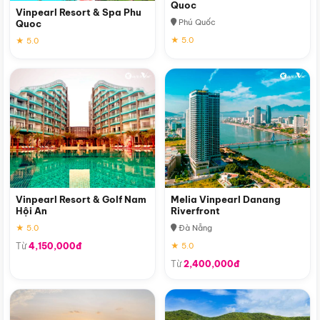
Quoc
Vinpearl Resort & Spa Phu
Phú Quốc
Quoc
★ 5.0
★ 5.0
Vinpearl Resort & Golf Nam
Melia Vinpearl Danang
Hội An
Riverfront
★ 5.0
Đà Nẵng
Từ
4,150,000đ
★ 5.0
Từ
2,400,000đ