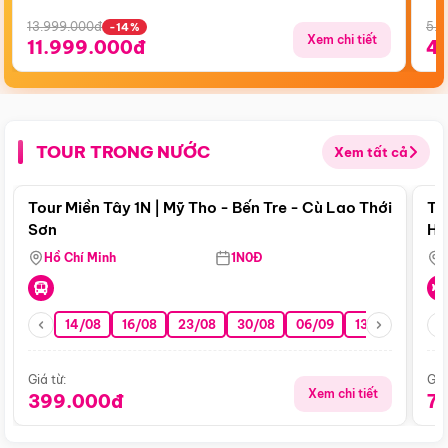
13.999.000đ
5.5
-14%
Xem chi tiết
11.999.000đ
4
TOUR TRONG NƯỚC
Xem tất cả
Điểm nổi bật
Tour Miền Tây 1N | Mỹ Tho - Bến Tre - Cù Lao Thới
To
Sơn
Hu
Hồ Chí Minh
1N0Đ
14/08
16/08
23/08
30/08
06/09
13/09
20/0
Giá từ:
Giá
Xem chi tiết
399.000đ
7