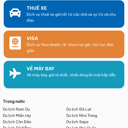
THUÊ XE
Dịch vụ thuê xe giá tốt từ các nhà xe uy tín và chu
đáo
VISA
Dịch vụ Visa nhanh, rẻ. Visa trọn gói, thủ tục đơn
giản
VÉ MÁY BAY
Vé máy bay giá rẻ nhất, nhiều khuyến mãi hấp dẫn
Trong nước
Du lịch Nam Du
Du lịch Đà Lạt
Du lịch Miền tây
Du lịch Nha Trang
Du lịch Côn Đảo
Du lịch Sapa