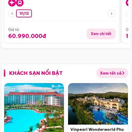
10/12
Giá từ:
Giá
Xem chi tiết
60.990.000đ
1
KHÁCH SẠN NỔI BẬT
Xem tất cả
Vinpearl Wonderworld Phu