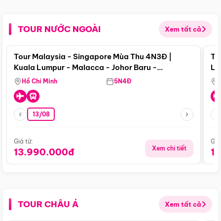
TOUR NƯỚC NGOÀI
Xem tất cả
Điểm nổi bật
Tour Malaysia - Singapore Mùa Thu 4N3Đ |
To
Kuala Lumpur - Malacca - Johor Baru -
Lử
Singapore
Hồ Chí Minh
5N4Đ
13/08
Giá từ:
Giá
Xem chi tiết
13.990.000đ
1
TOUR CHÂU Á
Xem tất cả
Điểm nổi bật