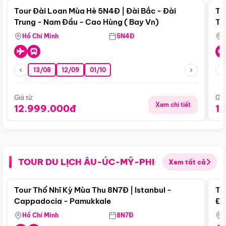
Tour Đài Loan Mùa Hè 5N4Đ | Đài Bắc - Đài
To
Trung - Nam Đầu - Cao Hùng ( Bay Vn)
Tr
Hồ Chí Minh
5N4Đ
13/08
12/09
01/10
Giá từ:
Giá
Xem chi tiết
12.999.000đ
1
TOUR DU LỊCH ÂU-ÚC-MỸ-PHI
Xem tất cả
Điểm nổi bật
Tour Thổ Nhĩ Kỳ Mùa Thu 8N7Đ | Istanbul -
To
Cappadocia - Pamukkale
Đế
Hồ Chí Minh
8N7Đ