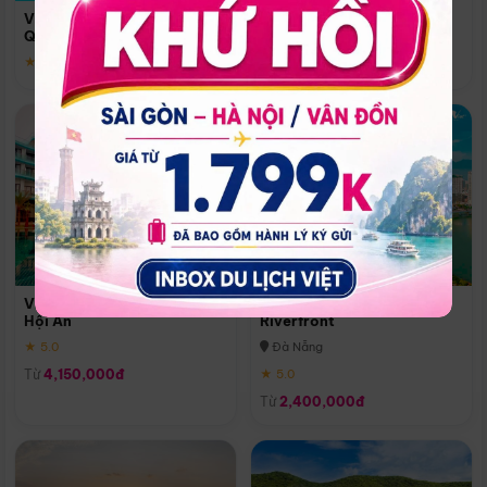
Quoc
Vinpearl Resort & Spa Phu
Phú Quốc
Quoc
★ 5.0
★ 5.0
Vinpearl Resort & Golf Nam
Melia Vinpearl Danang
Hội An
Riverfront
★ 5.0
Đà Nẵng
Từ
4,150,000đ
★ 5.0
Từ
2,400,000đ