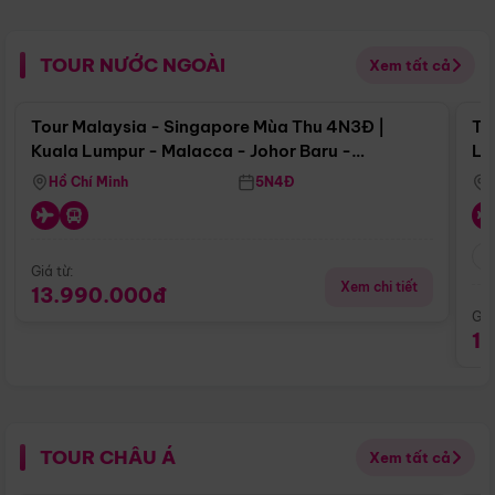
TOUR NƯỚC NGOÀI
Xem tất cả
Điểm nổi bật
Tour Malaysia - Singapore Mùa Thu 4N3Đ |
To
Kuala Lumpur - Malacca - Johor Baru -
Lử
Singapore
Hồ Chí Minh
5N4Đ
Giá từ:
Xem chi tiết
13.990.000đ
Giá
1
TOUR CHÂU Á
Xem tất cả
Điểm nổi bật