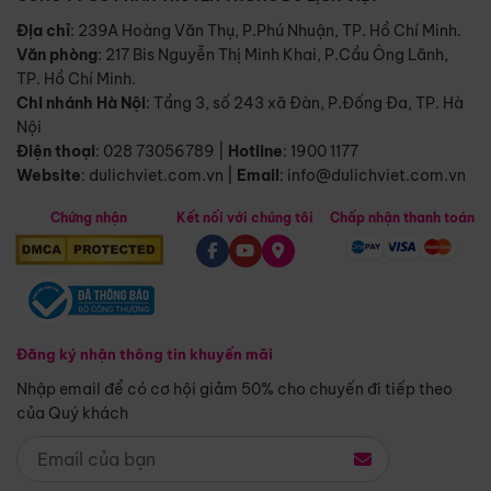
Địa chỉ
: 239A Hoàng Văn Thụ, P.Phú Nhuận, TP. Hồ Chí Minh.
Văn phòng
:
217 Bis Nguyễn Thị Minh Khai, P.Cầu Ông Lãnh,
TP. Hồ Chí Minh.
Chi nhánh Hà Nội
:
Tầng 3, số 243 xã Đàn, P.Đống Đa, TP. Hà
Nội
Điện thoại
:
028 73056789
|
Hotline
:
1900 1177
Website
:
dulichviet.com.vn
|
Email
:
info@dulichviet.com.vn
Chứng nhận
Kết nối với chúng tôi
Chấp nhận thanh toán
Đăng ký nhận thông tin khuyến mãi
Nhập email để có cơ hội giảm 50% cho chuyến đi tiếp theo
của Quý khách