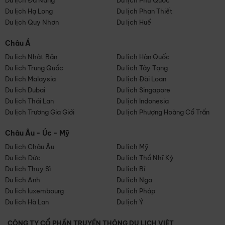
Du lịch Đà Nẵng
Du lịch Phú Quốc
Du lịch Hạ Long
Du lịch Phan Thiết
Du lịch Quy Nhơn
Du lịch Huế
Châu Á
Du lịch Nhật Bản
Du lịch Hàn Quốc
Du lịch Trung Quốc
Du lịch Tây Tạng
Du lịch Malaysia
Du lịch Đài Loan
Du lịch Dubai
Du lịch Singapore
Du lịch Thái Lan
Du lịch Indonesia
Du lịch Trương Gia Giới
Du lịch Phượng Hoàng Cổ Trấn
Châu Âu - Úc - Mỹ
Du lịch Châu Âu
Du lịch Mỹ
Du lịch Đức
Du lịch Thổ Nhĩ Kỳ
Du lịch Thụy Sĩ
Du lịch Bỉ
Du lịch Anh
Du lịch Nga
Du lịch luxembourg
Du lịch Pháp
Du lịch Hà Lan
Du lịch Ý
CÔNG TY CỔ PHẦN TRUYỀN THÔNG DU LỊCH VIỆT