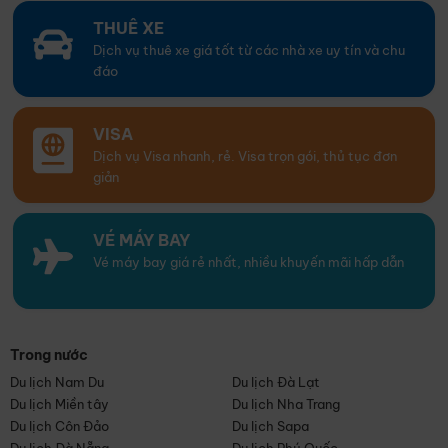
THUÊ XE
Dịch vụ thuê xe giá tốt từ các nhà xe uy tín và chu
đáo
VISA
Dịch vụ Visa nhanh, rẻ. Visa trọn gói, thủ tục đơn
giản
VÉ MÁY BAY
Vé máy bay giá rẻ nhất, nhiều khuyến mãi hấp dẫn
Trong nước
Du lịch Nam Du
Du lịch Đà Lạt
Du lịch Miền tây
Du lịch Nha Trang
Du lịch Côn Đảo
Du lịch Sapa