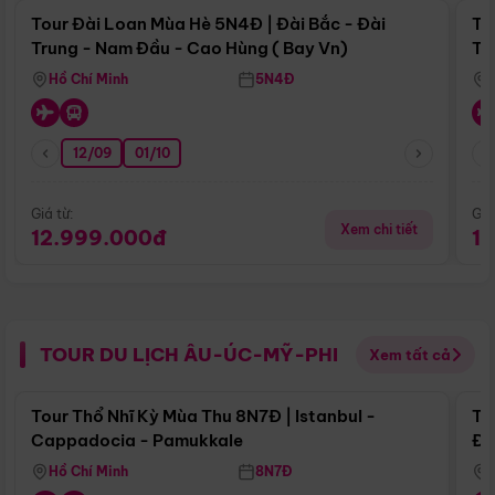
Tour Đài Loan Mùa Hè 5N4Đ | Đài Bắc - Đài
To
Trung - Nam Đầu - Cao Hùng ( Bay Vn)
Tr
Hồ Chí Minh
5N4Đ
12/09
01/10
Giá từ:
Giá
Xem chi tiết
12.999.000đ
1
TOUR DU LỊCH ÂU-ÚC-MỸ-PHI
Xem tất cả
Điểm nổi bật
Tour Thổ Nhĩ Kỳ Mùa Thu 8N7Đ | Istanbul -
To
Cappadocia - Pamukkale
Đế
Hồ Chí Minh
8N7Đ