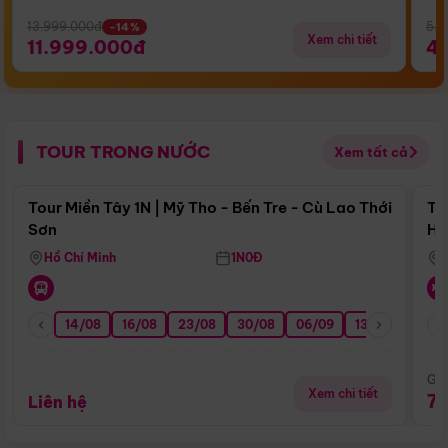
13.999.000đ
5.5
-14%
Xem chi tiết
11.999.000đ
4
TOUR TRONG NƯỚC
Xem tất cả
Điểm nổi bật
Tour Miền Tây 1N | Mỹ Tho - Bến Tre - Cù Lao Thới
To
Sơn
Hu
Hồ Chí Minh
1N0Đ
14/08
16/08
23/08
30/08
06/09
13/09
20/0
Giá
Xem chi tiết
7
Liên hệ