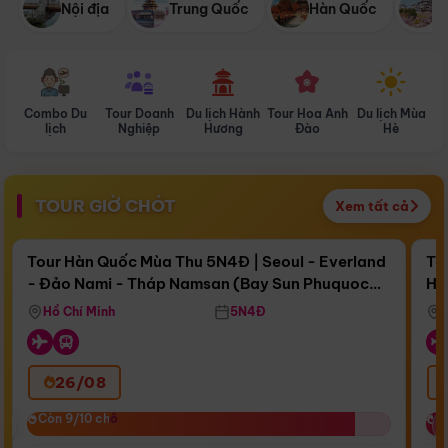
Nội địa
Trung Quốc
Hàn Quốc
N
Combo Du
Tour Doanh
Du lịch Hành
Tour Hoa Anh
Du lịch Mùa
D
lịch
Nghiệp
Hương
Đào
Hè
TOUR GIỜ CHÓT
Xem tất cả
Điểm nổi bật
Còn
17 ngày 00:20:25
Cò
Tour Hàn Quốc Mùa Thu 5N4Đ | Seoul - Everland
To
- Đảo Nami - Tháp Namsan (Bay Sun Phuquoc
Hò
Bay Sun Phuquoc Airways
Tặ
Airways)
Aq
Hồ Chí Minh
5N4Đ
26/08
‹
Còn 9/10 chỗ
Còn 9/10 chỗ
C
C