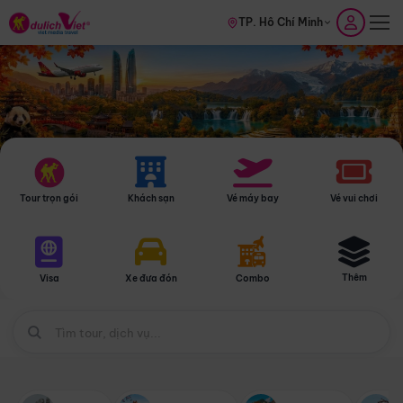
TP. Hồ Chí Minh
Tour trọn gói
Khách sạn
Vé máy bay
Vé vui chơi
Thêm
Visa
Xe đưa đón
Combo