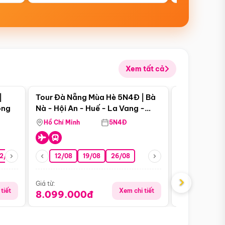
Xem tất cả
 bật
Điểm nổi bật
|
Tour Đà Nẵng Mùa Hè 5N4Đ | Bà
Tour Đà Nẵn
ong
Nà - Hội An - Huế - La Vang -
Nà - Hội An
Động Thiên Đường
Nha
Hồ Chí Minh
5N4Đ
Hồ Chí Minh
2/08
26/08
05/09
12/08
19/08
09/09
26/08
12/09
13/08
›
Giá từ:
Giá từ:
tiết
Xem chi tiết
8.099.000đ
6.899.00