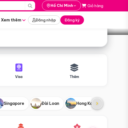
i hành
Hồ Chí Minh
Giỏ hàng
Tìm tour
tháng nào
Xem thêm
Đăng nhập
Đăng ký
Visa
Thêm
Singapore
Đài Loan
Hong Kong
Mỹ