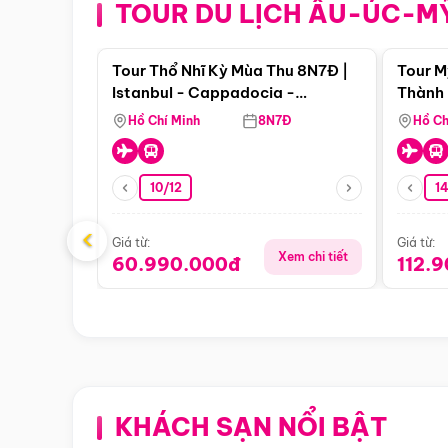
TOUR DU LỊCH ÂU-ÚC-M
Điểm nổi bật
Tour Thổ Nhĩ Kỳ Mùa Thu 8N7Đ |
Tour M
Istanbul - Cappadocia -
Thành 
Pamukkale
Thiên 
Hồ Chí Minh
8N7Đ
Hồ Ch
10/12
1
‹
Giá từ:
Giá từ:
Xem chi tiết
60.990.000đ
112.
KHÁCH SẠN NỔI BẬT