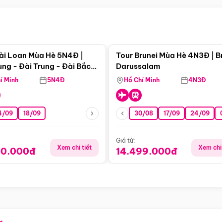
Điểm nổi bật
Điểm nổi
ài Loan Mùa Hè 5N4Đ |
Tour Brunei Mùa Hè 4N3Đ | B
ng - Đài Trung - Đài Bắc
Darussalam
j)
í Minh
5N4Đ
Hồ Chí Minh
4N3Đ
4/09
18/09
30/08
17/09
24/09
Giá từ:
Xem chi tiết
Xem chi 
90.000đ
14.499.000đ