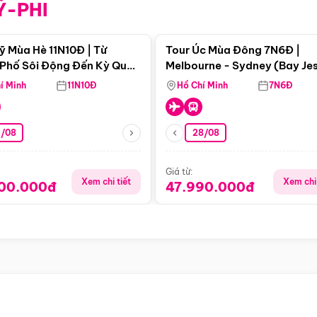
Ỹ-PHI
Điểm nổi bật
Điểm nổi
ỹ Mùa Hè 11N10Đ | Từ
Tour Úc Mùa Đông 7N6Đ |
Phố Sôi Động Đến Kỳ Quan
Melbourne - Sydney (Bay Je
Nhiên Mỹ
Airways)
í Minh
11N10Đ
Hồ Chí Minh
7N6Đ
4/08
28/08
Giá từ:
Xem chi tiết
Xem chi 
900.000đ
47.990.000đ