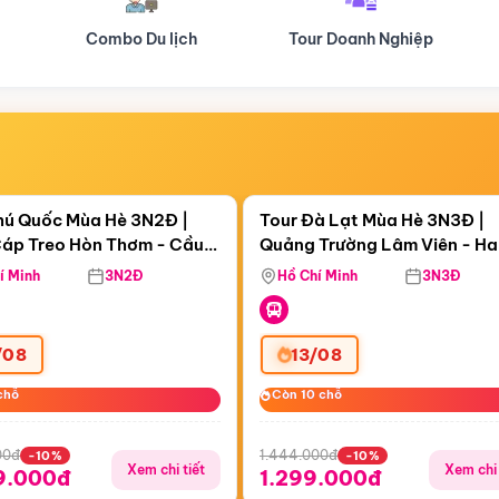
Tour Doanh Nghiệp
Du lịch Hành Hương
Điểm nổi bật
Điểm nổi
ngày 10:15:28
Còn
05 ngày 10:15:28
hú Quốc Mùa Hè 3N2Đ |
Tour Đà Lạt Mùa Hè 3N3Đ |
áp Treo Hòn Thơm - Cầu
Quảng Trường Lâm Viên - H
áp Treo Hòn Thơm
Công Viên Nước Aquatopia
Hill - Puppy Farm
í Minh
3N2Đ
Hồ Chí Minh
3N3Đ
/08
13/08
chỗ
chỗ
Còn 10 chỗ
Còn 10 chỗ
00đ
1.444.000đ
-10%
-10%
Xem chi tiết
Xem chi 
9.000đ
1.299.000đ