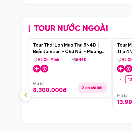
TOUR NƯỚC NGOÀI
Điểm nổi bật
Tour Thái Lan Mùa Thu 5N4Đ |
Tour M
Biển Jomtien - Chợ Nổi - Muang
Thu 4N
Boran - Suanthai (Bay Vietnam
Malacc
Hồ Chí Minh
5N4Đ
Hồ Ch
Airlines)
Singa
1
Giá từ:
Xem chi tiết
8.300.000đ
‹
Giá từ:
13.9