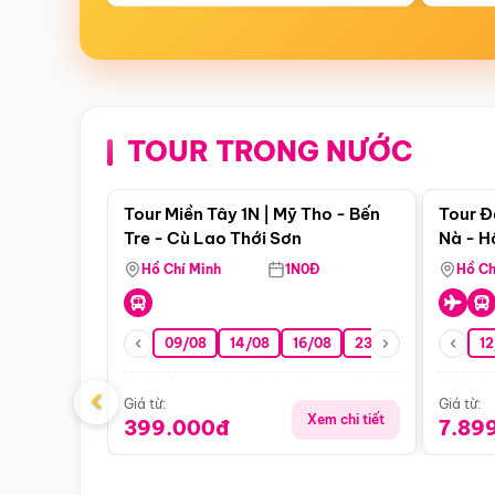
TOUR TRONG NƯỚC
Điểm nổi bật
Tour Miền Tây 1N | Mỹ Tho - Bến
Tour Đ
Tre - Cù Lao Thới Sơn
Nà - H
Nha
Hồ Chí Minh
1N0Đ
Hồ Ch
09/08
14/08
16/08
23/08
30/08
12
0
‹
Giá từ:
Giá từ:
Xem chi tiết
399.000đ
7.89