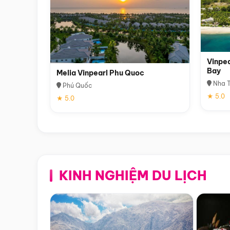
Vinpea
Bay
Melia Vinpearl Phu Quoc
Nha T
Phú Quốc
★ 5.0
★ 5.0
KINH NGHIỆM DU LỊCH