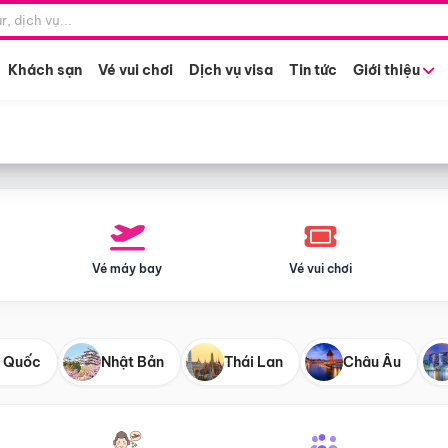
Điểm khởi hành
Tháng khở
Hồ Chí Minh
Bất kỳ 
Khách sạn
Vé vui chơi
Dịch vụ visa
Tin tức
Giới thiệu
Vé máy bay
Vé vui chơi
 Quốc
Nhật Bản
Thái Lan
Châu Âu