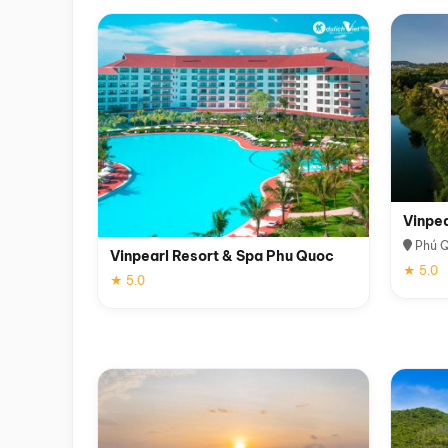
Vinpe
Phú 
Vinpearl Resort & Spa Phu Quoc
★ 5.0
★ 5.0