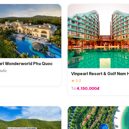
arl Wonderworld Phu Quoc
Quốc
Vinpearl Resort & Golf Nam 
★ 5.0
Từ
4,150,000đ