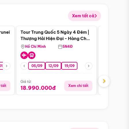
Xem tất cả
 bật
Điểm nổi bật
runei
Tour Trung Quốc 5 Ngày 4 Đêm |
Tour Trung 
Tour Hè
Thượng Hải Hiện Đại - Hàng Châu
Ân Thi - Trư
Nên Thơ - Ô Trấn Cổ Kính
Hồ Chí Minh
5N4Đ
Hồ Chí Minh
01/10
15/10
29/10
05/09
12/09
19/09
16/08
›
Giá từ:
Giá từ:
tiết
Xem chi tiết
18.990.000đ
16.990.0