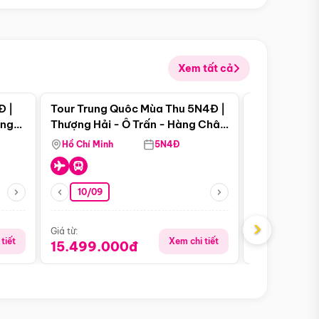
Xem tất cả
 bật
Điểm nổi bật
Đ |
Tour Trung Quôc Mùa Thu 5N4Đ |
Tour Trung
àng
Thượng Hải - Ô Trấn - Hàng Châu
| Thành Đô 
(Tour Không Shopping)
Viên Gấu Tr
Hồ Chí Minh
5N4Đ
Hồ Chí Minh
10/09
21/08
›
Giá từ:
Giá từ:
tiết
Xem chi tiết
15.499.000đ
16.999.0