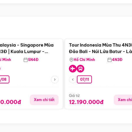
Điểm nổi bật
Điểm nổi
alaysia - Singapore Mùa
Tour Indonesia Mùa Thu 4N3
3Đ | Kuala Lumpur -
Đảo Bali - Núi Lửa Batur - L
a - Johor Baru -
Penglipuran
í Minh
5N4Đ
Hồ Chí Minh
4N3Đ
pore
3/08
07/11
Giá từ:
Xem chi tiết
Xem chi 
90.000đ
12.190.000đ