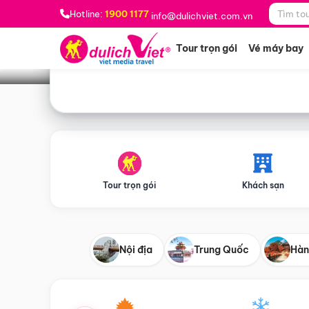
Bạn muốn đi đâu?
*
Hotline:
1900 1177
info@dulichviet.com.vn
Tour trọn gói
Vé máy bay
Tour trọn gói
Khách sạn
Nội địa
Trung Quốc
Hàn