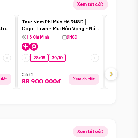
Xem tất cả
 bật
Điểm nổi bật
Tour Nam Phi Mùa Hè 9N8Đ |
Tour Mỹ Mùa
star
Cape Town - Mũi Hảo Vọng - Núi
Hoa Kỳ - Me
Bàn - Johannesburg - Pretoria -
Hồ Chí Minh
9N8Đ
Hồ Chí Minh
Safari - Lodge
28/08
30/10
29/08
›
Giá từ:
Giá từ:
tiết
Xem chi tiết
88.900.000đ
59.900.
Xem tất cả