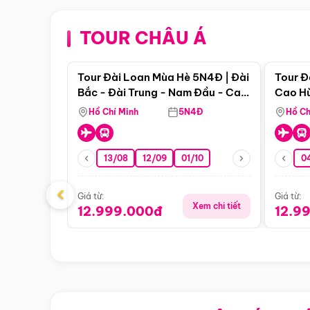
TOUR CHÂU Á
Điểm nổi bật
Tour Đài Loan Mùa Hè 5N4Đ | Đài
Tour Đ
Bắc - Đài Trung - Nam Đầu - Cao
Cao Hù
Hùng ( Bay Vn)
(Bay V
Hồ Chí Minh
5N4Đ
Hồ Ch
13/08
12/09
01/10
0
‹
Giá từ:
Giá từ:
Xem chi tiết
12.999.000đ
12.9