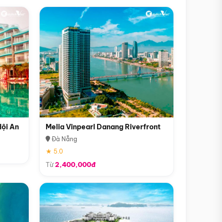
Hội An
Melia Vinpearl Danang Riverfront
Đà Nẵng
★ 5.0
Từ
2,400,000đ