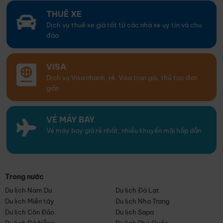
THUÊ XE
Dịch vụ thuê xe giá tốt từ các nhà xe uy tín và chu
đáo
VISA
Dịch vụ Visa nhanh, rẻ. Visa trọn gói, thủ tục đơn
giản
VÉ MÁY BAY
Vé máy bay giá rẻ nhất, nhiều khuyến mãi hấp dẫn
Trong nước
Du lịch Nam Du
Du lịch Đà Lạt
Du lịch Miền tây
Du lịch Nha Trang
Du lịch Côn Đảo
Du lịch Sapa