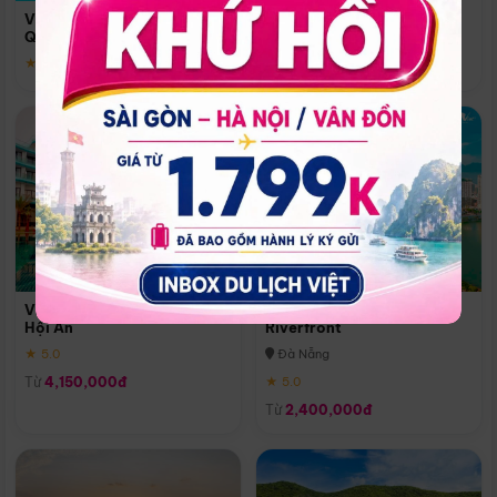
Quoc
Vinpearl Resort & Spa Phu
Phú Quốc
Quoc
★ 5.0
★ 5.0
Vinpearl Resort & Golf Nam
Melia Vinpearl Danang
Hội An
Riverfront
★ 5.0
Đà Nẵng
Từ
4,150,000đ
★ 5.0
Từ
2,400,000đ