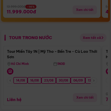
13.999.000đ
5.5
-14%
Xem chi tiết
11.999.000đ
4
TOUR TRONG NƯỚC
Xem tất cả
Điểm nổi bật
Tour Miền Tây 1N | Mỹ Tho - Bến Tre - Cù Lao Thới
To
Sơn
Hu
Hồ Chí Minh
1N0Đ
14/08
16/08
23/08
30/08
06/09
13/09
20/0
Giá
Xem chi tiết
7
Liên hệ