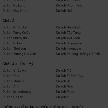
Du lịch Đà Nẵng
Du lịch Phú Quốc
Du lịch Hạ Long
Du lịch Phan Thiết
Du lịch Quy Nhơn
Du lịch Huế
Châu Á
Du lịch Nhật Bản
Du lịch Hàn Quốc
Du lịch Trung Quốc
Du lịch Tây Tạng
Du lịch Malaysia
Du lịch Đài Loan
Du lịch Dubai
Du lịch Singapore
Du lịch Thái Lan
Du lịch Indonesia
Du lịch Trương Gia Giới
Du lịch Phượng Hoàng Cổ Trấn
Châu Âu - Úc - Mỹ
Du lịch Châu Âu
Du lịch Mỹ
Du lịch Đức
Du lịch Thổ Nhĩ Kỳ
Du lịch Thụy Sĩ
Du lịch Bỉ
Du lịch Anh
Du lịch Nga
Du lịch luxembourg
Du lịch Pháp
Du lịch Hà Lan
Du lịch Ý
CÔNG TY CỔ PHẦN TRUYỀN THÔNG DU LỊCH VIỆT