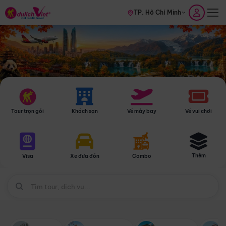
TP. Hồ Chí Minh
Tour trọn gói
Khách sạn
Vé máy bay
Vé vui chơi
Thêm
Visa
Xe đưa đón
Combo