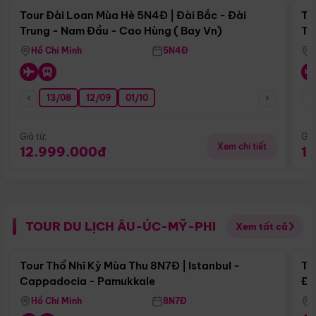
Tour Đài Loan Mùa Hè 5N4Đ | Đài Bắc - Đài
To
Trung - Nam Đầu - Cao Hùng ( Bay Vn)
Tr
Hồ Chí Minh
5N4Đ
13/08
12/09
01/10
Giá từ:
Giá
Xem chi tiết
12.999.000đ
1
TOUR DU LỊCH ÂU-ÚC-MỸ-PHI
Xem tất cả
Điểm nổi bật
Tour Thổ Nhĩ Kỳ Mùa Thu 8N7Đ | Istanbul -
To
Cappadocia - Pamukkale
Đế
Hồ Chí Minh
8N7Đ