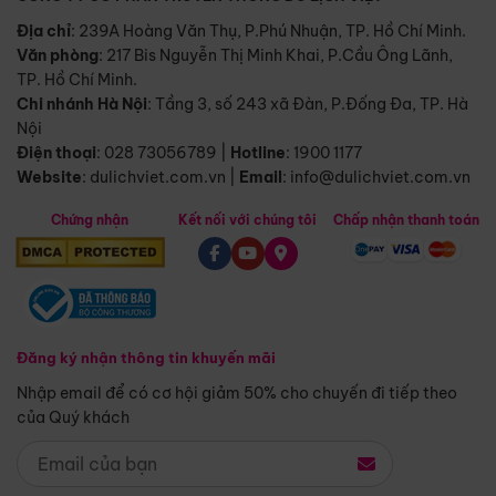
Địa chỉ
: 239A Hoàng Văn Thụ, P.Phú Nhuận, TP. Hồ Chí Minh.
Văn phòng
:
217 Bis Nguyễn Thị Minh Khai, P.Cầu Ông Lãnh,
TP. Hồ Chí Minh.
Chi nhánh Hà Nội
:
Tầng 3, số 243 xã Đàn, P.Đống Đa, TP. Hà
Nội
Điện thoại
:
028 73056789
|
Hotline
:
1900 1177
Website
:
dulichviet.com.vn
|
Email
:
info@dulichviet.com.vn
Chứng nhận
Kết nối với chúng tôi
Chấp nhận thanh toán
Đăng ký nhận thông tin khuyến mãi
Nhập email để có cơ hội giảm 50% cho chuyến đi tiếp theo
của Quý khách