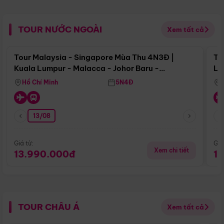
TOUR NƯỚC NGOÀI
Xem tất cả
Điểm nổi bật
Tour Malaysia - Singapore Mùa Thu 4N3Đ |
To
Kuala Lumpur - Malacca - Johor Baru -
Lử
Singapore
Hồ Chí Minh
5N4Đ
13/08
Giá từ:
Giá
Xem chi tiết
13.990.000đ
1
TOUR CHÂU Á
Xem tất cả
Điểm nổi bật