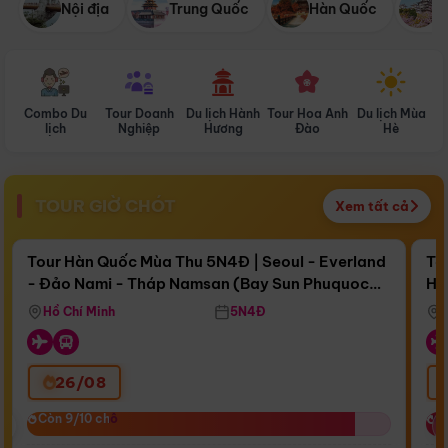
Nội địa
Trung Quốc
Hàn Quốc
N
Combo Du
Tour Doanh
Du lịch Hành
Tour Hoa Anh
Du lịch Mùa
D
lịch
Nghiệp
Hương
Đào
Hè
TOUR GIỜ CHÓT
Xem tất cả
Điểm nổi bật
Còn
17 ngày 11:16:40
Cò
Tour Hàn Quốc Mùa Thu 5N4Đ | Seoul - Everland
To
- Đảo Nami - Tháp Namsan (Bay Sun Phuquoc
Hò
Bay Sun Phuquoc Airways
Tặ
Airways)
Aq
Hồ Chí Minh
5N4Đ
26/08
‹
Còn 9/10 chỗ
Còn 9/10 chỗ
C
C