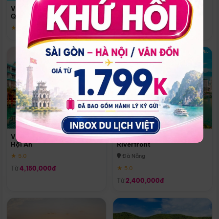
Quoc
Vinpearl Resort & Spa Phu
Phú Quốc
Quoc
★ 5.0
★ 5.0
Vinpearl Resort & Golf Nam
Melia Vinpearl Danang
Hội An
Riverfront
★ 5.0
Đà Nẵng
Từ
4,150,000đ
★ 5.0
Từ
2,400,000đ