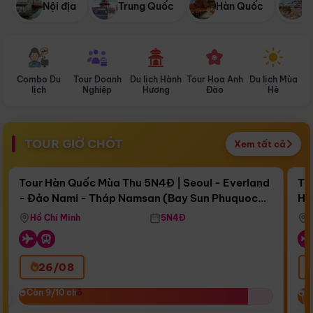
Nội địa
Trung Quốc
Hàn Quốc
N
Combo Du
Tour Doanh
Du lịch Hành
Tour Hoa Anh
Du lịch Mùa
D
lịch
Nghiệp
Hương
Đào
Hè
TOUR GIỜ CHÓT
Xem tất cả
Điểm nổi bật
Còn
16 ngày 20:00:59
Cò
Tour Hàn Quốc Mùa Thu 5N4Đ | Seoul - Everland
To
- Đảo Nami - Tháp Namsan (Bay Sun Phuquoc
Hò
Bay Sun Phuquoc Airways
Tặ
Airways)
Aq
Hồ Chí Minh
5N4Đ
26/08
‹
Còn 9/10 chỗ
Còn 9/10 chỗ
C
C