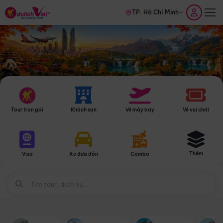
TP. Hồ Chí Minh
Tour trọn gói
Khách sạn
Vé máy bay
Vé vui chơi
Thêm
Visa
Xe đưa đón
Combo