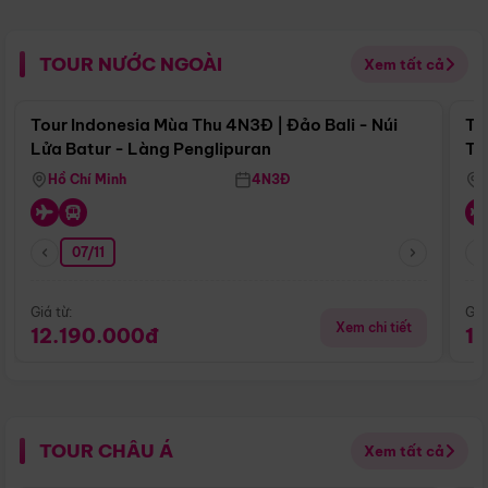
TOUR NƯỚC NGOÀI
Xem tất cả
Điểm nổi bật
Tour Indonesia Mùa Thu 4N3Đ | Đảo Bali - Núi
To
Lửa Batur - Làng Penglipuran
Tr
Hồ Chí Minh
4N3Đ
07/11
Giá từ:
Giá
Xem chi tiết
12.190.000đ
1
TOUR CHÂU Á
Xem tất cả
Điểm nổi bật