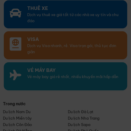
THUÊ XE
Dịch vụ thuê xe giá tốt từ các nhà xe uy tín và chu
đáo
VISA
Dịch vụ Visa nhanh, rẻ. Visa trọn gói, thủ tục đơn
giản
VÉ MÁY BAY
Vé máy bay giá rẻ nhất, nhiều khuyến mãi hấp dẫn
Trong nước
Du lịch Nam Du
Du lịch Đà Lạt
Du lịch Miền tây
Du lịch Nha Trang
Du lịch Côn Đảo
Du lịch Sapa