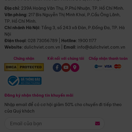
Địa chỉ
: 239A Hoàng Văn Thụ, P.Phú Nhuận, TP. Hồ Chí Minh.
Văn phòng
:
217 Bis Nguyễn Thị Minh Khai, P.Cầu Ông Lãnh,
TP. Hồ Chí Minh.
Chi nhánh Hà Nội
:
Tầng 3, số 243 xã Đàn, P.Đống Đa, TP. Hà
Nội
Điện thoại
:
028 73056789
|
Hotline
:
1900 1177
Website
:
dulichviet.com.vn
|
Email
:
info@dulichviet.com.vn
Chứng nhận
Kết nối với chúng tôi
Chấp nhận thanh toán
Đăng ký nhận thông tin khuyến mãi
Nhập email để có cơ hội giảm 50% cho chuyến đi tiếp theo
của Quý khách