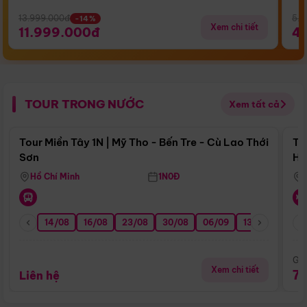
13.999.000đ
5.5
-14%
Xem chi tiết
11.999.000đ
4
TOUR TRONG NƯỚC
Xem tất cả
Điểm nổi bật
Tour Miền Tây 1N | Mỹ Tho - Bến Tre - Cù Lao Thới
To
Sơn
Hu
Hồ Chí Minh
1N0Đ
14/08
16/08
23/08
30/08
06/09
13/09
20/0
Giá
Xem chi tiết
7
Liên hệ