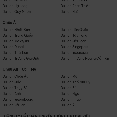
Du lịch Đà Nẵng
Du lịch Phú Quốc
Du lịch Hạ Long
Du lịch Phan Thiết
Du lịch Quy Nhơn
Du lịch Huế
Châu Á
Du lịch Nhật Bản
Du lịch Hàn Quốc
Du lịch Trung Quốc
Du lịch Tây Tạng
Du lịch Malaysia
Du lịch Đài Loan
Du lịch Dubai
Du lịch Singapore
Du lịch Thái Lan
Du lịch Indonesia
Du lịch Trương Gia Giới
Du lịch Phượng Hoàng Cổ Trấn
Châu Âu - Úc - Mỹ
Du lịch Châu Âu
Du lịch Mỹ
Du lịch Đức
Du lịch Thổ Nhĩ Kỳ
Du lịch Thụy Sĩ
Du lịch Bỉ
Du lịch Anh
Du lịch Nga
Du lịch luxembourg
Du lịch Pháp
Du lịch Hà Lan
Du lịch Ý
CÔNG TY CỔ PHẦN TRUYỀN THÔNG DU LỊCH VIỆT