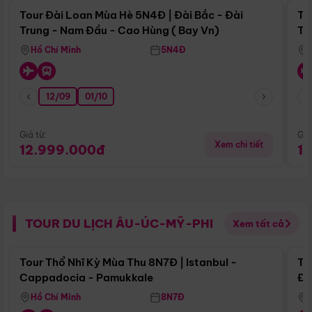
Tour Đài Loan Mùa Hè 5N4Đ | Đài Bắc - Đài
To
Trung - Nam Đầu - Cao Hùng ( Bay Vn)
Tr
Hồ Chí Minh
5N4Đ
12/09
01/10
Giá từ:
Giá
Xem chi tiết
12.999.000đ
1
TOUR DU LỊCH ÂU-ÚC-MỸ-PHI
Xem tất cả
Điểm nổi bật
Tour Thổ Nhĩ Kỳ Mùa Thu 8N7Đ | Istanbul -
To
Cappadocia - Pamukkale
Đế
Hồ Chí Minh
8N7Đ