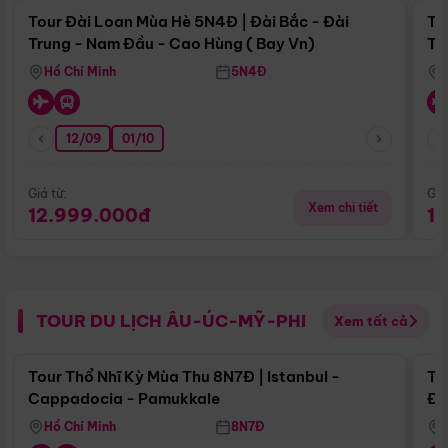
Tour Đài Loan Mùa Hè 5N4Đ | Đài Bắc - Đài
To
Trung - Nam Đầu - Cao Hùng ( Bay Vn)
Tr
Hồ Chí Minh
5N4Đ
12/09
01/10
Giá từ:
Giá
Xem chi tiết
12.999.000đ
1
TOUR DU LỊCH ÂU-ÚC-MỸ-PHI
Xem tất cả
Điểm nổi bật
Tour Thổ Nhĩ Kỳ Mùa Thu 8N7Đ | Istanbul -
To
Cappadocia - Pamukkale
Đế
Hồ Chí Minh
8N7Đ