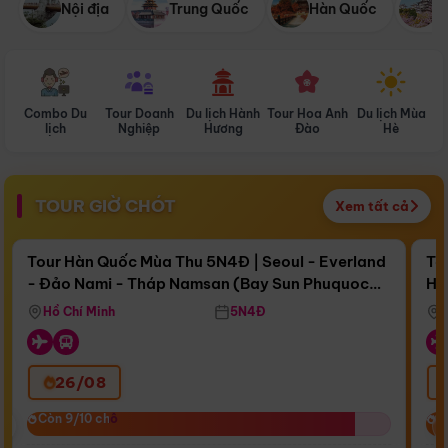
Nội địa
Trung Quốc
Hàn Quốc
N
Combo Du
Tour Doanh
Du lịch Hành
Tour Hoa Anh
Du lịch Mùa
D
lịch
Nghiệp
Hương
Đào
Hè
TOUR GIỜ CHÓT
Xem tất cả
Điểm nổi bật
Còn
16 ngày 15:31:04
Cò
Tour Hàn Quốc Mùa Thu 5N4Đ | Seoul - Everland
To
- Đảo Nami - Tháp Namsan (Bay Sun Phuquoc
Hò
Bay Sun Phuquoc Airways
Tặ
Airways)
Aq
Hồ Chí Minh
5N4Đ
26/08
‹
Còn 9/10 chỗ
Còn 9/10 chỗ
C
C