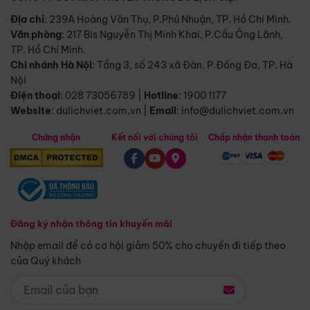
Địa chỉ
: 239A Hoàng Văn Thụ, P.Phú Nhuận, TP. Hồ Chí Minh.
Văn phòng
:
217 Bis Nguyễn Thị Minh Khai, P.Cầu Ông Lãnh,
TP. Hồ Chí Minh.
Chi nhánh Hà Nội
:
Tầng 3, số 243 xã Đàn, P.Đống Đa, TP. Hà
Nội
Điện thoại
:
028 73056789
|
Hotline
:
1900 1177
Website
:
dulichviet.com.vn
|
Email
:
info@dulichviet.com.vn
Chứng nhận
Kết nối với chúng tôi
Chấp nhận thanh toán
Đăng ký nhận thông tin khuyến mãi
Nhập email để có cơ hội giảm 50% cho chuyến đi tiếp theo
của Quý khách