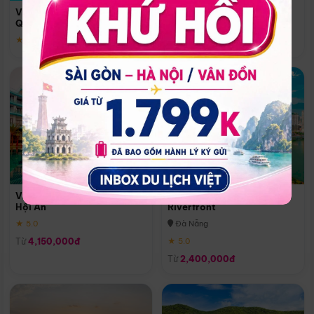
Quoc
Vinpearl Resort & Spa Phu
Phú Quốc
Quoc
★ 5.0
★ 5.0
Vinpearl Resort & Golf Nam
Melia Vinpearl Danang
Hội An
Riverfront
★ 5.0
Đà Nẵng
Từ
4,150,000đ
★ 5.0
Từ
2,400,000đ