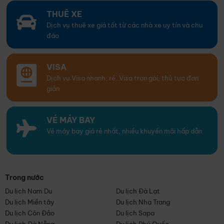
THUÊ XE
Dịch vụ thuê xe giá tốt từ các nhà xe uy tín và chu
đáo
VISA
Dịch vụ Visa nhanh, rẻ. Visa trọn gói, thủ tục đơn
giản
VÉ MÁY BAY
Vé máy bay giá rẻ nhất, nhiều khuyến mãi hấp dẫn
Trong nước
Du lịch Nam Du
Du lịch Đà Lạt
Du lịch Miền tây
Du lịch Nha Trang
Du lịch Côn Đảo
Du lịch Sapa