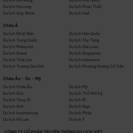
Du lịch Đà Nẵng
Du lịch Phú Quốc
Du lịch Hạ Long
Du lịch Phan Thiết
Du lịch Quy Nhơn
Du lịch Huế
Châu Á
Du lịch Nhật Bản
Du lịch Hàn Quốc
Du lịch Trung Quốc
Du lịch Tây Tạng
Du lịch Malaysia
Du lịch Đài Loan
Du lịch Dubai
Du lịch Singapore
Du lịch Thái Lan
Du lịch Indonesia
Du lịch Trương Gia Giới
Du lịch Phượng Hoàng Cổ Trấn
Châu Âu - Úc - Mỹ
Du lịch Châu Âu
Du lịch Mỹ
Du lịch Đức
Du lịch Thổ Nhĩ Kỳ
Du lịch Thụy Sĩ
Du lịch Bỉ
Du lịch Anh
Du lịch Nga
Du lịch luxembourg
Du lịch Pháp
Du lịch Hà Lan
Du lịch Ý
CÔNG TY CỔ PHẦN TRUYỀN THÔNG DU LỊCH VIỆT