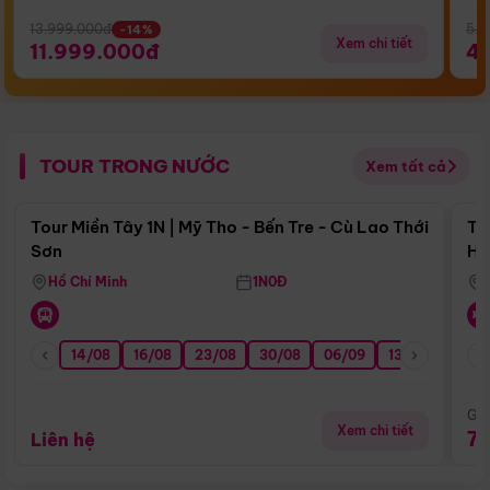
13.999.000đ
5.5
-14%
Xem chi tiết
11.999.000đ
4
TOUR TRONG NƯỚC
Xem tất cả
Điểm nổi bật
Tour Miền Tây 1N | Mỹ Tho - Bến Tre - Cù Lao Thới
To
Sơn
Hu
Hồ Chí Minh
1N0Đ
14/08
16/08
23/08
30/08
06/09
13/09
20/0
Giá
Xem chi tiết
7
Liên hệ