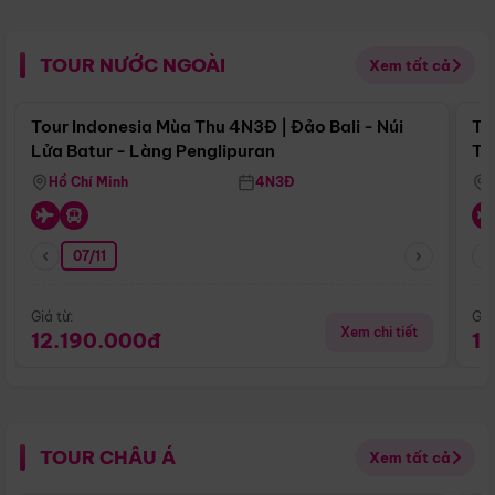
TOUR NƯỚC NGOÀI
Xem tất cả
Điểm nổi bật
Tour Indonesia Mùa Thu 4N3Đ | Đảo Bali - Núi
To
Lửa Batur - Làng Penglipuran
Tr
Hồ Chí Minh
4N3Đ
07/11
Giá từ:
Giá
Xem chi tiết
12.190.000đ
1
TOUR CHÂU Á
Xem tất cả
Điểm nổi bật