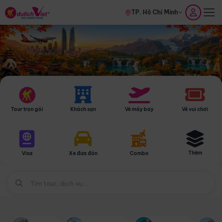
TP. Hồ Chí Minh
Tour trọn gói
Khách sạn
Vé máy bay
Vé vui chơi
Thêm
Visa
Xe đưa đón
Combo