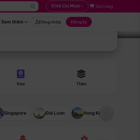
i hành
Hồ Chí Minh
Giỏ hàng
Tìm tour
tháng nào
Xem thêm
Đăng nhập
Đăng ký
Visa
Thêm
Singapore
Đài Loan
Hong Kong
Mỹ