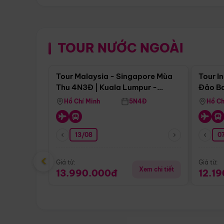
TOUR NƯỚC NGOÀI
Điểm nổi bật
Tour Malaysia - Singapore Mùa
Tour I
Thu 4N3Đ | Kuala Lumpur -
Đảo Ba
Malacca - Johor Baru -
Pengli
Hồ Chí Minh
5N4Đ
Hồ Ch
Singapore
13/08
07
‹
Giá từ:
Giá từ:
Xem chi tiết
13.990.000đ
12.1