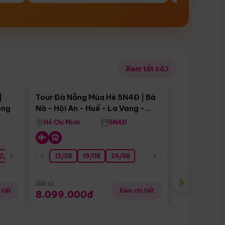
Xem tất cả
 bật
Điểm nổi bật
|
Tour Đà Nẵng Mùa Hè 5N4Đ | Bà
Tour Đà Nẵn
ong
Nà - Hội An - Huế - La Vang -
Nà - Hội An
Động Thiên Đường
Nha
Hồ Chí Minh
5N4Đ
Hồ Chí Minh
2/08
26/08
05/09
12/08
19/08
09/09
26/08
12/09
13/08
›
Giá từ:
Giá từ:
tiết
Xem chi tiết
8.099.000đ
6.899.00