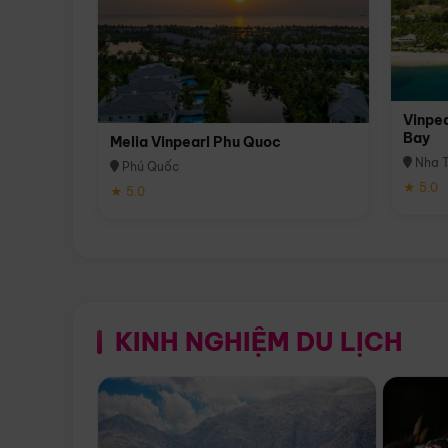
Vinpea
Bay
Melia Vinpearl Phu Quoc
Nha T
Phú Quốc
★ 5.0
★ 5.0
KINH NGHIỆM DU LỊCH