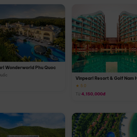
arl Wonderworld Phu Quoc
Quốc
Vinpearl Resort & Golf Nam 
★ 5.0
Từ
4,150,000đ