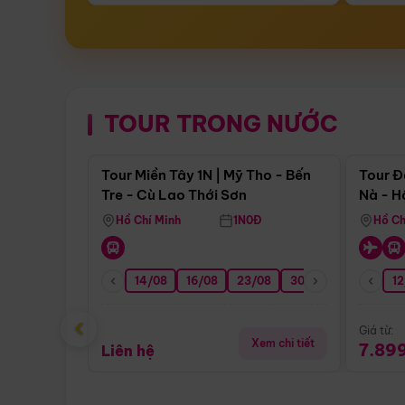
TOUR TRONG NƯỚC
Điểm nổi bật
Tour Miền Tây 1N | Mỹ Tho - Bến
Tour Đ
Tre - Cù Lao Thới Sơn
Nà - H
Nha
Hồ Chí Minh
1N0Đ
Hồ Ch
14/08
16/08
23/08
30/08
06/09
12
1
‹
Giá từ:
Xem chi tiết
7.89
Liên hệ