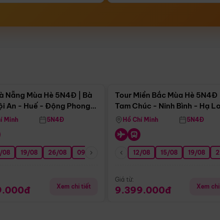
Điểm nổi bật
Điểm nổi
à Nẵng Mùa Hè 5N4Đ | Bà
Tour Miền Bắc Mùa Hè 5N4Đ 
ội An - Huế - Động Phong
Tam Chúc - Ninh Bình - Hạ L
í Minh
5N4Đ
Hồ Chí Minh
5N4Đ
/08
3/09
19/08
20/09
26/08
27/09
09/09
16/09
12/08
23/09
15/08
30/09
19/08
07/10
2
Giá từ:
Xem chi tiết
Xem chi 
9.000đ
9.399.000đ