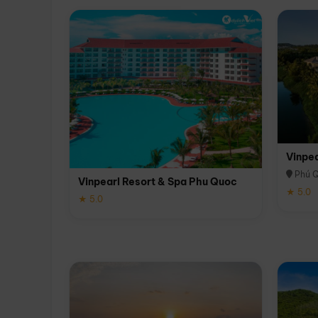
Vinpe
Phú 
Vinpearl Resort & Spa Phu Quoc
★ 5.0
★ 5.0