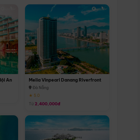
Hội An
Melia Vinpearl Danang Riverfront
Đà Nẵng
★ 5.0
Từ
2,400,000đ