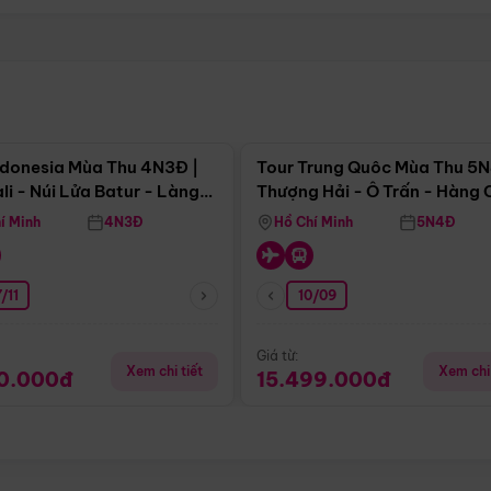
Điểm nổi bật
Điểm nổi
ndonesia Mùa Thu 4N3Đ |
Tour Trung Quôc Mùa Thu 5N
li - Núi Lửa Batur - Làng
Thượng Hải - Ô Trấn - Hàng
puran
(Tour Không Shopping)
í Minh
4N3Đ
Hồ Chí Minh
5N4Đ
/11
10/09
Giá từ:
Xem chi tiết
Xem chi 
90.000đ
15.499.000đ