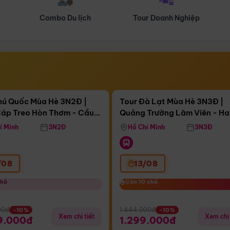
Tour Doanh Nghiệp
Du lịch Hành Hương
Điểm nổi bật
Điểm nổi
ngày 13:41:07
Còn
04 ngày 13:41:07
hú Quốc Mùa Hè 3N2Đ |
Tour Đà Lạt Mùa Hè 3N3Đ |
áp Treo Hòn Thơm - Cầu
Quảng Trường Lâm Viên - H
áp Treo Hòn Thơm
Công Viên Nước Aquatopia
Hill - Puppy Farm
í Minh
3N2Đ
Hồ Chí Minh
3N3Đ
/08
13/08
chỗ
chỗ
Còn 10 chỗ
Còn 10 chỗ
00đ
1.444.000đ
-10%
-10%
Xem chi tiết
Xem chi 
9.000đ
1.299.000đ