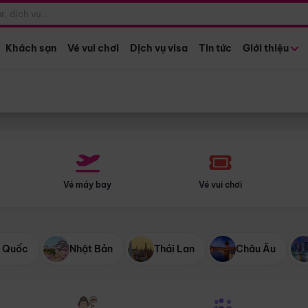
Điểm khởi hành
Tháng khở
Hồ Chí Minh
Bất kỳ 
Khách sạn
Vé vui chơi
Dịch vụ visa
Tin tức
Giới thiệu
Vé máy bay
Vé vui chơi
 Quốc
Nhật Bản
Thái Lan
Châu Âu