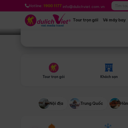
Bạn muốn đi đâu?
*
Hotline:
1900 1177
info@dulichviet.com.vn
Tour trọn gói
Vé máy bay
Tour trọn gói
Khách sạn
Nội địa
Trung Quốc
Hàn