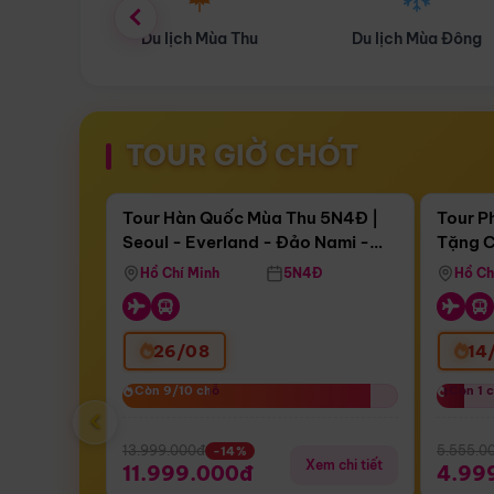
ùa Thu
Du lịch Mùa Đông
Combo Du lịch
TOUR GIỜ CHÓT
Điểm nổi bật
Còn
17 ngày 13:41:07
Còn
05 
Tour Hàn Quốc Mùa Thu 5N4Đ |
Tour P
Seoul - Everland - Đảo Nami -
Tặng C
Bay Sun Phuquoc Airways
Tặng C
Tháp Namsan (Bay Sun Phuquoc
Hôn - 
Hồ Chí Minh
5N4Đ
Hồ Ch
Airways)
26/08
14
Còn 9/10 chỗ
Còn 9/10 chỗ
Còn 1 
Còn 1 
‹
13.999.000đ
5.555.0
-14%
Xem chi tiết
11.999.000đ
4.99