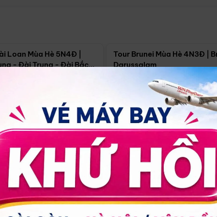
Điểm nổi bật
Điểm nổi
ài Loan Mùa Hè 5N4Đ |
Tour Brunei Mùa Hè 4N3Đ | B
ng - Đài Trung - Đài Bắc
Darussalam
j)
í Minh
5N4Đ
Hồ Chí Minh
4N3Đ
4/09
18/09
30/08
17/09
24/09
Giá từ:
Xem chi tiết
Xem chi 
90.000đ
14.499.000đ