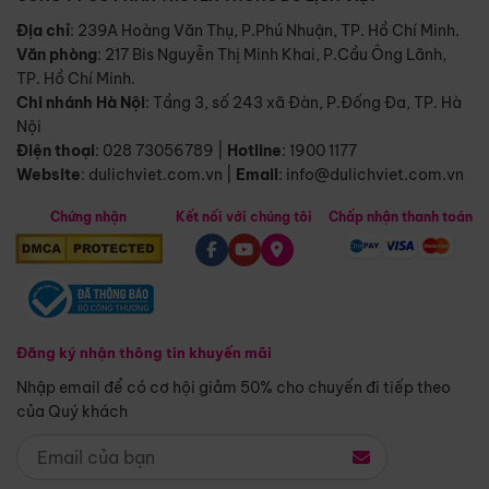
Địa chỉ
: 239A Hoàng Văn Thụ, P.Phú Nhuận, TP. Hồ Chí Minh.
Văn phòng
:
217 Bis Nguyễn Thị Minh Khai, P.Cầu Ông Lãnh,
TP. Hồ Chí Minh.
Chi nhánh Hà Nội
:
Tầng 3, số 243 xã Đàn, P.Đống Đa, TP. Hà
Nội
Điện thoại
:
028 73056789
|
Hotline
:
1900 1177
Website
:
dulichviet.com.vn
|
Email
:
info@dulichviet.com.vn
Chứng nhận
Kết nối với chúng tôi
Chấp nhận thanh toán
Đăng ký nhận thông tin khuyến mãi
Nhập email để có cơ hội giảm 50% cho chuyến đi tiếp theo
của Quý khách