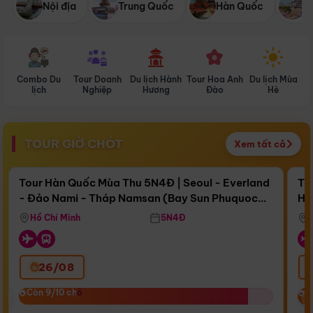
Nội địa
Trung Quốc
Hàn Quốc
N
Combo Du
Tour Doanh
Du lịch Hành
Tour Hoa Anh
Du lịch Mùa
D
lịch
Nghiệp
Hương
Đào
Hè
TOUR GIỜ CHÓT
Xem tất cả
Điểm nổi bật
Còn
15 ngày 08:43:14
Cò
Tour Hàn Quốc Mùa Thu 5N4Đ | Seoul - Everland
To
- Đảo Nami - Tháp Namsan (Bay Sun Phuquoc
Hò
Bay Sun Phuquoc Airways
Tặ
Airways)
Aq
Hồ Chí Minh
5N4Đ
26/08
‹
Còn 9/10 chỗ
Còn 9/10 chỗ
C
C