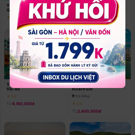
Quoc
Vinpearl Resort & Spa Phu
Phú Quốc
Quoc
★ 5.0
★ 5.0
Vinpearl Resort & Golf Nam
Melia Vinpearl Danang
Hội An
Riverfront
★ 5.0
Đà Nẵng
Từ
4,150,000đ
★ 5.0
Từ
2,400,000đ