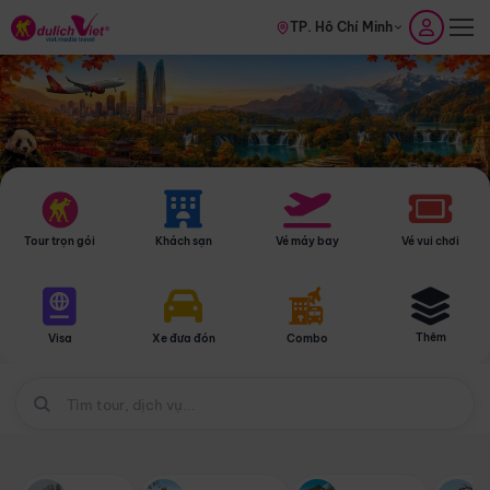
TP. Hồ Chí Minh
Tour trọn gói
Khách sạn
Vé máy bay
Vé vui chơi
Thêm
Visa
Xe đưa đón
Combo