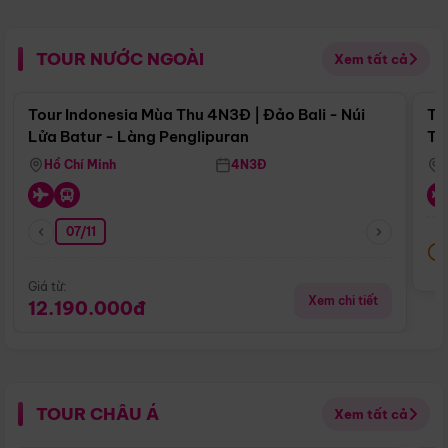
TOUR NƯỚC NGOÀI
Xem tất cả
Điểm nổi bật
Tour Indonesia Mùa Thu 4N3Đ | Đảo Bali - Núi
To
Lửa Batur - Làng Penglipuran
Tr
Hồ Chí Minh
4N3Đ
07/11
Giá từ:
Xem chi tiết
12.190.000đ
TOUR CHÂU Á
Xem tất cả
Điểm nổi bật