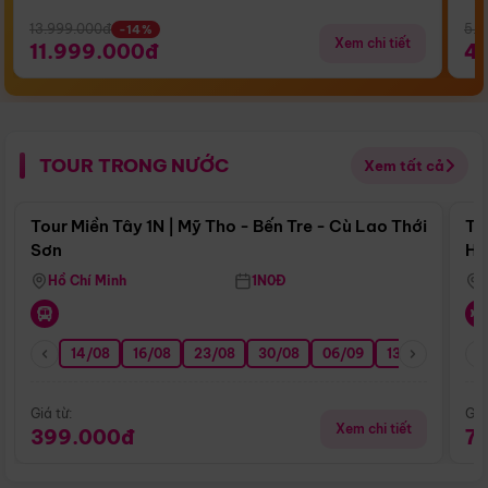
13.999.000đ
5.5
-14%
Xem chi tiết
11.999.000đ
4
TOUR TRONG NƯỚC
Xem tất cả
Điểm nổi bật
Tour Miền Tây 1N | Mỹ Tho - Bến Tre - Cù Lao Thới
To
Sơn
Hu
Hồ Chí Minh
1N0Đ
14/08
16/08
23/08
30/08
06/09
13/09
20/0
Giá từ:
Giá
Xem chi tiết
399.000đ
7