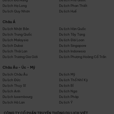
Du lịch Đà Nẵng
Du lịch Phú Quốc
Du lịch Hạ Long
Du lịch Phan Thiết
Du lịch Quy Nhơn
Du lịch Huế
Châu Á
Du lịch Nhật Bản
Du lịch Hàn Quốc
Du lịch Trung Quốc
Du lịch Tây Tạng
Du lịch Malaysia
Du lịch Đài Loan
Du lịch Dubai
Du lịch Singapore
Du lịch Thái Lan
Du lịch Indonesia
Du lịch Trương Gia Giới
Du lịch Phượng Hoàng Cổ Trấn
Châu Âu - Úc - Mỹ
Du lịch Châu Âu
Du lịch Mỹ
Du lịch Đức
Du lịch Thổ Nhĩ Kỳ
Du lịch Thụy Sĩ
Du lịch Bỉ
Du lịch Anh
Du lịch Nga
Du lịch luxembourg
Du lịch Pháp
Du lịch Hà Lan
Du lịch Ý
CÔNG TY CỔ PHẦN TRUYỀN THÔNG DU LỊCH VIỆT