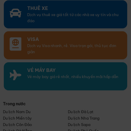
THUÊ XE
Dịch vụ thuê xe giá tốt từ các nhà xe uy tín và chu
đáo
VISA
Dịch vụ Visa nhanh, rẻ. Visa trọn gói, thủ tục đơn
giản
VÉ MÁY BAY
Vé máy bay giá rẻ nhất, nhiều khuyến mãi hấp dẫn
Trong nước
Du lịch Nam Du
Du lịch Đà Lạt
Du lịch Miền tây
Du lịch Nha Trang
Du lịch Côn Đảo
Du lịch Sapa