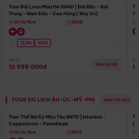
Tour Đài Loan Mùa Hè 5N4Đ | Đài Bắc - Đài
To
Trung - Nam Đầu - Cao Hùng ( Bay Vn)
Tr
Hồ Chí Minh
5N4Đ
12/09
01/10
Giá từ:
Giá
Xem chi tiết
12.999.000đ
1
TOUR DU LỊCH ÂU-ÚC-MỸ-PHI
Xem tất cả
Điểm nổi bật
Tour Thổ Nhĩ Kỳ Mùa Thu 8N7Đ | Istanbul -
To
Cappadocia - Pamukkale
(B
Hồ Chí Minh
8N7Đ