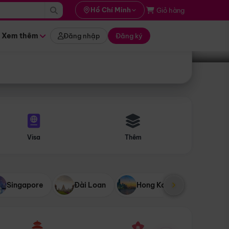
i hành
Hồ Chí Minh
Giỏ hàng
Tìm tour
tháng nào
Xem thêm
Đăng nhập
Đăng ký
Visa
Thêm
Singapore
Đài Loan
Hong Kong
Mỹ