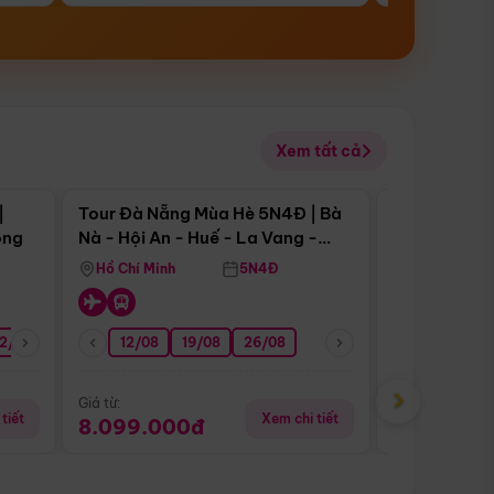
Xem tất cả
 bật
Điểm nổi bật
|
Tour Đà Nẵng Mùa Hè 5N4Đ | Bà
Tour Đà Nẵn
ong
Nà - Hội An - Huế - La Vang -
Nà - Hội An
Động Thiên Đường
Nha
Hồ Chí Minh
5N4Đ
Hồ Chí Minh
2/08
26/08
05/09
12/08
19/08
09/09
26/08
12/09
13/08
›
Giá từ:
Giá từ:
tiết
Xem chi tiết
8.099.000đ
6.899.00