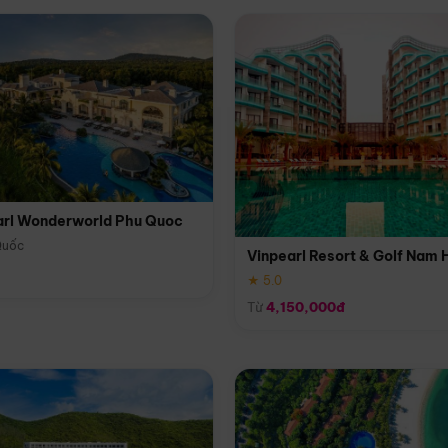
arl Wonderworld Phu Quoc
Quốc
Vinpearl Resort & Golf Nam 
★ 5.0
Từ
4,150,000đ