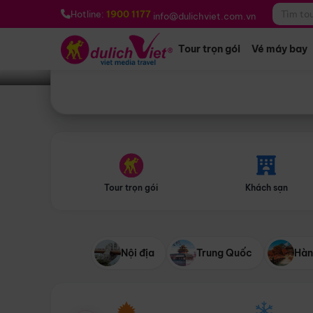
Bạn muốn đi đâu?
*
Hotline:
1900 1177
info@dulichviet.com.vn
Tour trọn gói
Vé máy bay
Tour trọn gói
Khách sạn
Nội địa
Trung Quốc
Hàn