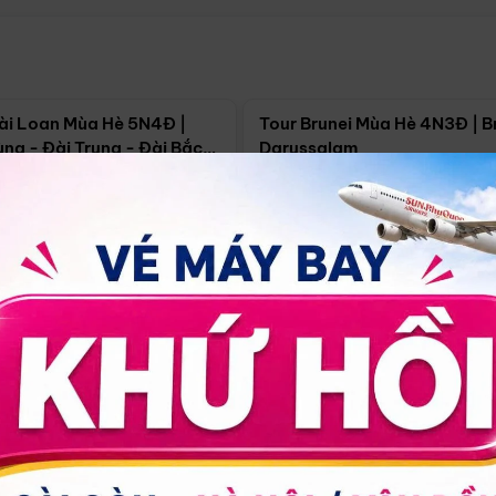
Điểm nổi bật
Điểm nổi
ài Loan Mùa Hè 5N4Đ |
Tour Brunei Mùa Hè 4N3Đ | B
ng - Đài Trung - Đài Bắc
Darussalam
j)
í Minh
5N4Đ
Hồ Chí Minh
4N3Đ
4/09
18/09
30/08
17/09
24/09
Giá từ:
Xem chi tiết
Xem chi 
90.000đ
14.499.000đ