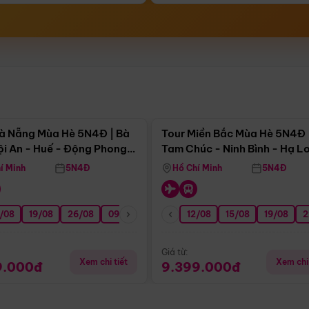
Điểm nổi bật
Điểm nổi
à Nẵng Mùa Hè 5N4Đ | Bà
Tour Miền Bắc Mùa Hè 5N4Đ 
ội An - Huế - Động Phong
Tam Chúc - Ninh Bình - Hạ L
í Minh
5N4Đ
Hồ Chí Minh
5N4Đ
/08
3/09
19/08
20/09
26/08
27/09
09/09
16/09
12/08
23/09
15/08
30/09
19/08
07/10
2
Giá từ:
Xem chi tiết
Xem chi 
9.000đ
9.399.000đ