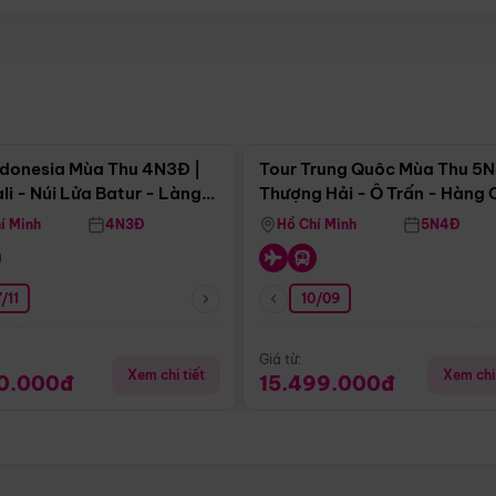
Điểm nổi bật
Điểm nổi
ndonesia Mùa Thu 4N3Đ |
Tour Trung Quôc Mùa Thu 5N
li - Núi Lửa Batur - Làng
Thượng Hải - Ô Trấn - Hàng
puran
(Tour Không Shopping)
í Minh
4N3Đ
Hồ Chí Minh
5N4Đ
/11
10/09
Giá từ:
Xem chi tiết
Xem chi 
90.000đ
15.499.000đ