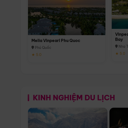
Vinpea
Bay
Melia Vinpearl Phu Quoc
Nha T
Phú Quốc
★ 5.0
★ 5.0
KINH NGHIỆM DU LỊCH