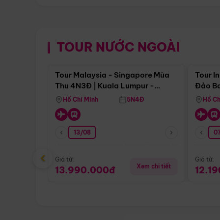
TOUR NƯỚC NGOÀI
Điểm nổi bật
Tour Malaysia - Singapore Mùa
Tour I
Thu 4N3Đ | Kuala Lumpur -
Đảo Ba
Malacca - Johor Baru -
Pengli
Hồ Chí Minh
5N4Đ
Hồ Ch
Singapore
13/08
07
‹
Giá từ:
Giá từ:
Xem chi tiết
13.990.000đ
12.1