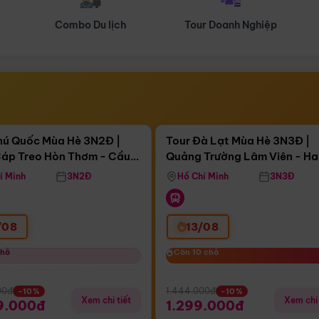
Tour Doanh Nghiệp
Du lịch Hành Hương
Điểm nổi bật
Điểm nổi
ngày 09:52:04
Còn
04 ngày 09:52:04
hú Quốc Mùa Hè 3N2Đ |
Tour Đà Lạt Mùa Hè 3N3Đ |
áp Treo Hòn Thơm - Cầu
Quảng Trường Lâm Viên - H
áp Treo Hòn Thơm
Công Viên Nước Aquatopia
Hill - Puppy Farm
í Minh
3N2Đ
Hồ Chí Minh
3N3Đ
/08
13/08
chỗ
chỗ
Còn 10 chỗ
Còn 10 chỗ
00đ
1.444.000đ
-10%
-10%
Xem chi tiết
Xem chi 
9.000đ
1.299.000đ