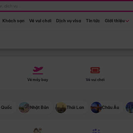
Điểm khởi hành
Tháng khở
Hồ Chí Minh
Bất kỳ 
Khách sạn
Vé vui chơi
Dịch vụ visa
Tin tức
Giới thiệu
Vé máy bay
Vé vui chơi
 Quốc
Nhật Bản
Thái Lan
Châu Âu