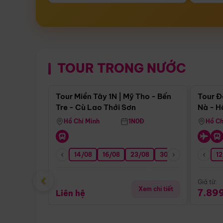
TOUR TRONG NƯỚC
Điểm nổi bật
Tour Miền Tây 1N | Mỹ Tho - Bến
Tour Đ
Tre - Cù Lao Thới Sơn
Nà - H
Nha
Hồ Chí Minh
1N0Đ
Hồ Ch
14/08
16/08
23/08
30/08
06/09
12
1
‹
Giá từ:
Xem chi tiết
7.89
Liên hệ