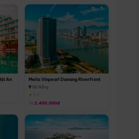
Hội An
Melia Vinpearl Danang Riverfront
Đà Nẵng
★ 5.0
Từ
2,400,000đ