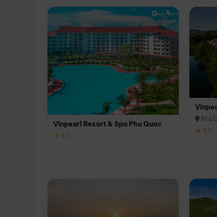
Vinpe
Phú 
Vinpearl Resort & Spa Phu Quoc
★ 5.0
★ 5.0