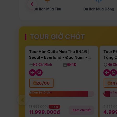
ùa Thu
Du lịch Mùa Đông
Combo Du lịch
TOUR GIỜ CHÓT
Điểm nổi bật
Còn
17 ngày 09:52:04
Còn
05 
Tour Hàn Quốc Mùa Thu 5N4Đ |
Tour P
Seoul - Everland - Đảo Nami -
Tặng C
Bay Sun Phuquoc Airways
Tặng C
Tháp Namsan (Bay Sun Phuquoc
Hôn - 
Hồ Chí Minh
5N4Đ
Hồ Ch
Airways)
26/08
14
Còn 9/10 chỗ
Còn 9/10 chỗ
Còn 1 
Còn 1 
‹
13.999.000đ
5.555.0
-14%
Xem chi tiết
11.999.000đ
4.99