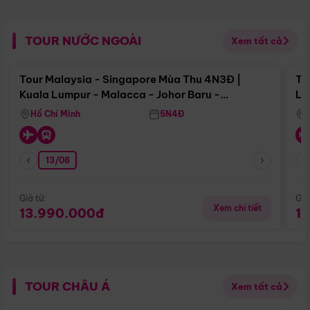
TOUR NƯỚC NGOÀI
Xem tất cả
Điểm nổi bật
Tour Malaysia - Singapore Mùa Thu 4N3Đ |
To
Kuala Lumpur - Malacca - Johor Baru -
Lử
Singapore
Hồ Chí Minh
5N4Đ
13/08
Giá từ:
Giá
Xem chi tiết
13.990.000đ
1
TOUR CHÂU Á
Xem tất cả
Điểm nổi bật