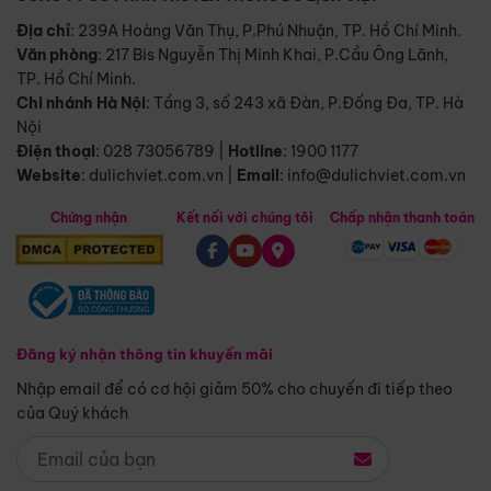
Địa chỉ
: 239A Hoàng Văn Thụ, P.Phú Nhuận, TP. Hồ Chí Minh.
Văn phòng
:
217 Bis Nguyễn Thị Minh Khai, P.Cầu Ông Lãnh,
TP. Hồ Chí Minh.
Chi nhánh Hà Nội
:
Tầng 3, số 243 xã Đàn, P.Đống Đa, TP. Hà
Nội
Điện thoại
:
028 73056789
|
Hotline
:
1900 1177
Website
:
dulichviet.com.vn
|
Email
:
info@dulichviet.com.vn
Chứng nhận
Kết nối với chúng tôi
Chấp nhận thanh toán
Đăng ký nhận thông tin khuyến mãi
Nhập email để có cơ hội giảm 50% cho chuyến đi tiếp theo
của Quý khách