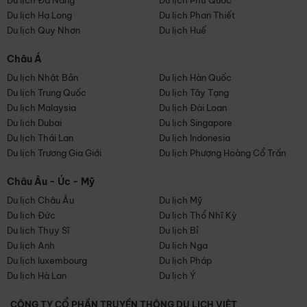
Du lịch Đà Nẵng
Du lịch Phú Quốc
Du lịch Hạ Long
Du lịch Phan Thiết
Du lịch Quy Nhơn
Du lịch Huế
Châu Á
Du lịch Nhật Bản
Du lịch Hàn Quốc
Du lịch Trung Quốc
Du lịch Tây Tạng
Du lịch Malaysia
Du lịch Đài Loan
Du lịch Dubai
Du lịch Singapore
Du lịch Thái Lan
Du lịch Indonesia
Du lịch Trương Gia Giới
Du lịch Phượng Hoàng Cổ Trấn
Châu Âu - Úc - Mỹ
Du lịch Châu Âu
Du lịch Mỹ
Du lịch Đức
Du lịch Thổ Nhĩ Kỳ
Du lịch Thụy Sĩ
Du lịch Bỉ
Du lịch Anh
Du lịch Nga
Du lịch luxembourg
Du lịch Pháp
Du lịch Hà Lan
Du lịch Ý
CÔNG TY CỔ PHẦN TRUYỀN THÔNG DU LỊCH VIỆT