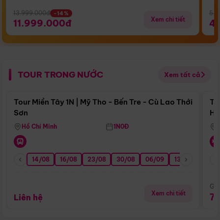
13.999.000đ
5.5
-14%
Xem chi tiết
11.999.000đ
4
TOUR TRONG NƯỚC
Xem tất cả
Điểm nổi bật
Tour Miền Tây 1N | Mỹ Tho - Bến Tre - Cù Lao Thới
To
Sơn
Hu
Hồ Chí Minh
1N0Đ
14/08
16/08
23/08
30/08
06/09
13/09
20/0
Giá
Xem chi tiết
7
Liên hệ