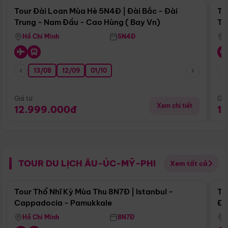
Tour Đài Loan Mùa Hè 5N4Đ | Đài Bắc - Đài
To
Trung - Nam Đầu - Cao Hùng ( Bay Vn)
Tr
Hồ Chí Minh
5N4Đ
13/08
12/09
01/10
Giá từ:
Giá
Xem chi tiết
12.999.000đ
1
TOUR DU LỊCH ÂU-ÚC-MỸ-PHI
Xem tất cả
Điểm nổi bật
Tour Thổ Nhĩ Kỳ Mùa Thu 8N7Đ | Istanbul -
To
Cappadocia - Pamukkale
Đế
Hồ Chí Minh
8N7Đ