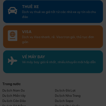
THUÊ XE
Dịch vụ thuê xe giá tốt từ các nhà xe uy tín và chu
đáo
VISA
Dịch vụ Visa nhanh, rẻ. Visa trọn gói, thủ tục đơn
giản
VÉ MÁY BAY
Vé máy bay giá rẻ nhất, nhiều khuyến mãi hấp dẫn
Trong nước
Du lịch Nam Du
Du lịch Đà Lạt
Du lịch Miền tây
Du lịch Nha Trang
Du lịch Côn Đảo
Du lịch Sapa