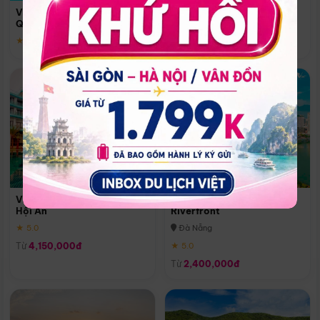
Quoc
Vinpearl Resort & Spa Phu
Phú Quốc
Quoc
★ 5.0
★ 5.0
Vinpearl Resort & Golf Nam
Melia Vinpearl Danang
Hội An
Riverfront
★ 5.0
Đà Nẵng
Từ
4,150,000đ
★ 5.0
Từ
2,400,000đ