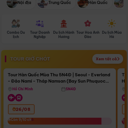
Nội địa
Trung Quốc
Hàn Quốc
N
Combo Du
Tour Doanh
Du lịch Hành
Tour Hoa Anh
Du lịch Mùa
D
lịch
Nghiệp
Hương
Đào
Hè
TOUR GIỜ CHÓT
Xem tất cả
Điểm nổi bật
Còn
17 ngày 11:43:50
Cò
Tour Hàn Quốc Mùa Thu 5N4Đ | Seoul - Everland
To
- Đảo Nami - Tháp Namsan (Bay Sun Phuquoc
Hò
Bay Sun Phuquoc Airways
Tặ
Airways)
Aq
Hồ Chí Minh
5N4Đ
26/08
‹
Còn 9/10 chỗ
Còn 9/10 chỗ
C
C