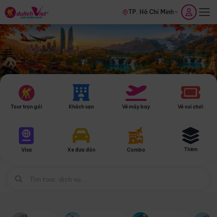
TP. Hồ Chí Minh
Tour trọn gói
Khách sạn
Vé máy bay
Vé vui chơi
Thêm
Visa
Xe đưa đón
Combo