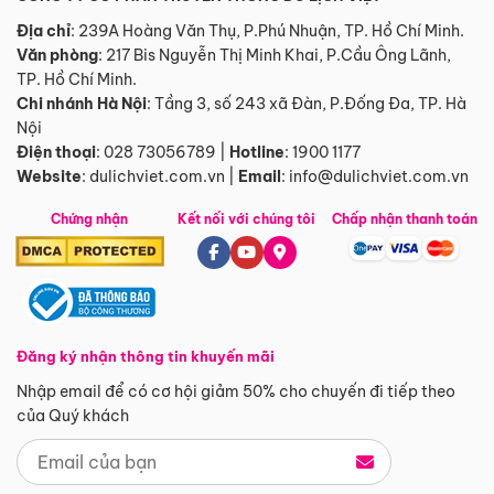
Địa chỉ
: 239A Hoàng Văn Thụ, P.Phú Nhuận, TP. Hồ Chí Minh.
Văn phòng
:
217 Bis Nguyễn Thị Minh Khai, P.Cầu Ông Lãnh,
TP. Hồ Chí Minh.
Chi nhánh Hà Nội
:
Tầng 3, số 243 xã Đàn, P.Đống Đa, TP. Hà
Nội
Điện thoại
:
028 73056789
|
Hotline
:
1900 1177
Website
:
dulichviet.com.vn
|
Email
:
info@dulichviet.com.vn
Chứng nhận
Kết nối với chúng tôi
Chấp nhận thanh toán
Đăng ký nhận thông tin khuyến mãi
Nhập email để có cơ hội giảm 50% cho chuyến đi tiếp theo
của Quý khách