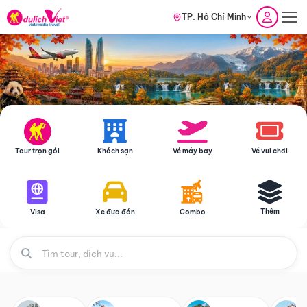
TP. Hồ Chí Minh
Tour trọn gói
Khách sạn
Vé máy bay
Vé vui chơi
Thêm
Visa
Xe đưa đón
Combo