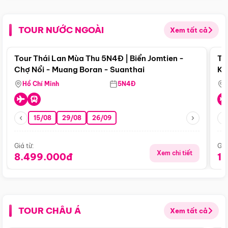
TOUR NƯỚC NGOÀI
Xem tất cả
Điểm nổi bật
Tour Thái Lan Mùa Thu 5N4Đ | Biển Jomtien -
To
Chợ Nổi - Muang Boran - Suanthai
Ku
Si
Hồ Chí Minh
5N4Đ
15/08
29/08
26/09
Giá từ:
Giá
Xem chi tiết
8.499.000đ
1
TOUR CHÂU Á
Xem tất cả
Điểm nổi bật