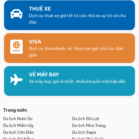
THUÊ XE
Dịch vụ thuê xe giá tốt từ các nhà xe uy tín và chu
đáo
VISA
Dịch vụ Visa nhanh, rẻ. Visa trọn gói, thủ tục đơn
giản
VÉ MÁY BAY
Vé máy bay giá rẻ nhất, nhiều khuyến mãi hấp dẫn
Trong nước
Du lịch Nam Du
Du lịch Đà Lạt
Du lịch Miền tây
Du lịch Nha Trang
Du lịch Côn Đảo
Du lịch Sapa