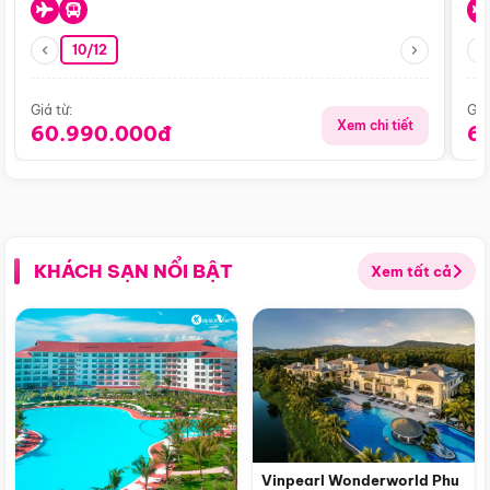
10/12
Giá từ:
Giá
Xem chi tiết
60.990.000đ
6
KHÁCH SẠN NỔI BẬT
Xem tất cả
Vinpearl Wonderworld Phu