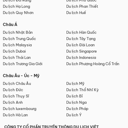
Du lịch Đà Nẵng
Du lịch Phú Quốc
Du lịch Hạ Long
Du lịch Phan Thiết
Du lịch Quy Nhơn
Du lịch Huế
Châu Á
Du lịch Nhật Bản
Du lịch Hàn Quốc
Du lịch Trung Quốc
Du lịch Tây Tạng
Du lịch Malaysia
Du lịch Đài Loan
Du lịch Dubai
Du lịch Singapore
Du lịch Thái Lan
Du lịch Indonesia
Du lịch Trương Gia Giới
Du lịch Phượng Hoàng Cổ Trấn
Châu Âu - Úc - Mỹ
Du lịch Châu Âu
Du lịch Mỹ
Du lịch Đức
Du lịch Thổ Nhĩ Kỳ
Du lịch Thụy Sĩ
Du lịch Bỉ
Du lịch Anh
Du lịch Nga
Du lịch luxembourg
Du lịch Pháp
Du lịch Hà Lan
Du lịch Ý
CÔNG TY CỔ PHẦN TRUYỀN THÔNG DU LỊCH VIỆT