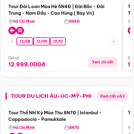
Tour Đài Loan Mùa Hè 5N4Đ | Đài Bắc - Đài
To
Trung - Nam Đầu - Cao Hùng ( Bay Vn)
Tr
Hồ Chí Minh
5N4Đ
13/08
12/09
01/10
Giá từ:
Giá
Xem chi tiết
12.999.000đ
1
TOUR DU LỊCH ÂU-ÚC-MỸ-PHI
Xem tất cả
Điểm nổi bật
Tour Thổ Nhĩ Kỳ Mùa Thu 8N7Đ | Istanbul -
To
Cappadocia - Pamukkale
Hồ Chí Minh
8N7Đ