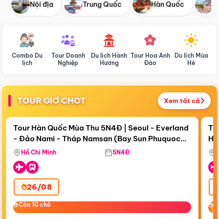
Nội địa
Trung Quốc
Hàn Quốc
N
Combo Du
Tour Doanh
Du lịch Hành
Tour Hoa Anh
Du lịch Mùa
D
lịch
Nghiệp
Hương
Đào
Hè
TOUR GIỜ CHÓT
Xem tất cả
Điểm nổi bật
Còn
19 ngày 12:10:42
Cò
Tour Hàn Quốc Mùa Thu 5N4Đ | Seoul - Everland
To
- Đảo Nami - Tháp Namsan (Bay Sun Phuquoc
Hò
Tặ
Airways)
Aq
Hồ Chí Minh
5N4Đ
26/08
‹
Còn 10 chỗ
Còn 10 chỗ
C
C