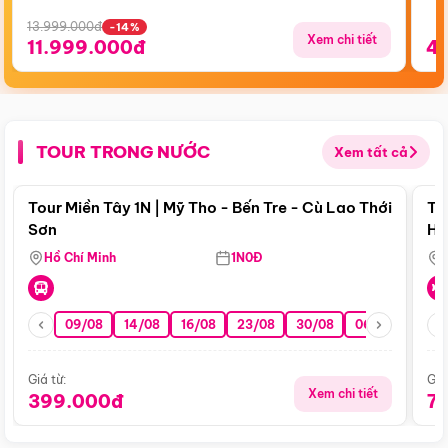
13.999.000đ
-14%
Xem chi tiết
11.999.000đ
4
TOUR TRONG NƯỚC
Xem tất cả
Điểm nổi bật
Tour Miền Tây 1N | Mỹ Tho - Bến Tre - Cù Lao Thới
To
Sơn
Hu
Hồ Chí Minh
1N0Đ
09/08
14/08
16/08
23/08
30/08
06/09
13/0
Giá từ:
Giá
Xem chi tiết
399.000đ
7