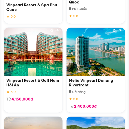
Quoc
Vinpearl Resort & Spa Phu
Phú Quốc
Quoc
★ 5.0
★ 5.0
Vinpearl Resort & Golf Nam
Melia Vinpearl Danang
Hội An
Riverfront
★ 5.0
Đà Nẵng
Từ
4,150,000đ
★ 5.0
Từ
2,400,000đ