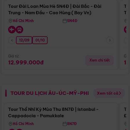
Tour Đài Loan Mùa Hè 5N4Đ | Đài Bắc - Đài
To
Trung - Nam Đầu - Cao Hùng ( Bay Vn)
Tr
Hồ Chí Minh
5N4Đ
12/09
01/10
Giá từ:
Giá
Xem chi tiết
12.999.000đ
1
TOUR DU LỊCH ÂU-ÚC-MỸ-PHI
Xem tất cả
Điểm nổi bật
Tour Thổ Nhĩ Kỳ Mùa Thu 8N7Đ | Istanbul -
To
Cappadocia - Pamukkale
Đế
Hồ Chí Minh
8N7Đ