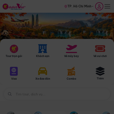
TP. Hồ Chí Minh
Tour trọn gói
Khách sạn
Vé máy bay
Vé vui chơi
Thêm
Visa
Xe đưa đón
Combo