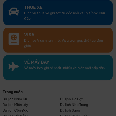
THUÊ XE
Dịch vụ thuê xe giá tốt từ các nhà xe uy tín và chu
đáo
VISA
Dịch vụ Visa nhanh, rẻ. Visa trọn gói, thủ tục đơn
giản
VÉ MÁY BAY
Vé máy bay giá rẻ nhất, nhiều khuyến mãi hấp dẫn
Trong nước
Du lịch Nam Du
Du lịch Đà Lạt
Du lịch Miền tây
Du lịch Nha Trang
Du lịch Côn Đảo
Du lịch Sapa