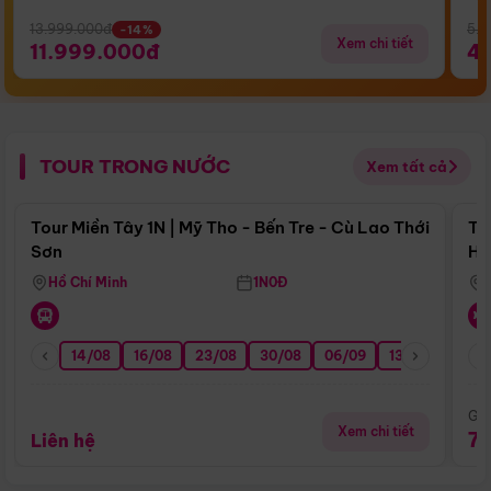
13.999.000đ
5.5
-14%
Xem chi tiết
11.999.000đ
4
TOUR TRONG NƯỚC
Xem tất cả
Điểm nổi bật
Tour Miền Tây 1N | Mỹ Tho - Bến Tre - Cù Lao Thới
To
Sơn
Hu
Hồ Chí Minh
1N0Đ
14/08
16/08
23/08
30/08
06/09
13/09
20/0
Giá
Xem chi tiết
7
Liên hệ