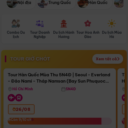
Nội địa
Trung Quốc
Hàn Quốc
N
Combo Du
Tour Doanh
Du lịch Hành
Tour Hoa Anh
Du lịch Mùa
D
lịch
Nghiệp
Hương
Đào
Hè
TOUR GIỜ CHÓT
Xem tất cả
Điểm nổi bật
Còn
17 ngày 06:49:14
Cò
Tour Hàn Quốc Mùa Thu 5N4Đ | Seoul - Everland
To
- Đảo Nami - Tháp Namsan (Bay Sun Phuquoc
Hò
Bay Sun Phuquoc Airways
Tặ
Airways)
Aq
Hồ Chí Minh
5N4Đ
26/08
‹
Còn 9/10 chỗ
Còn 9/10 chỗ
C
C