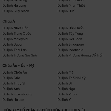
Du lịch Đà Nẵng
Du lịch Phú Quốc
Du lịch Hạ Long
Du lịch Phan Thiết
Du lịch Quy Nhơn
Du lịch Huế
Châu Á
Du lịch Nhật Bản
Du lịch Hàn Quốc
Du lịch Trung Quốc
Du lịch Tây Tạng
Du lịch Malaysia
Du lịch Đài Loan
Du lịch Dubai
Du lịch Singapore
Du lịch Thái Lan
Du lịch Indonesia
Du lịch Trương Gia Giới
Du lịch Phượng Hoàng Cổ Trấn
Châu Âu - Úc - Mỹ
Du lịch Châu Âu
Du lịch Mỹ
Du lịch Đức
Du lịch Thổ Nhĩ Kỳ
Du lịch Thụy Sĩ
Du lịch Bỉ
Du lịch Anh
Du lịch Nga
Du lịch luxembourg
Du lịch Pháp
Du lịch Hà Lan
Du lịch Ý
CÔNG TY CỔ PHẦN TRUYỀN THÔNG DU LỊCH VIỆT