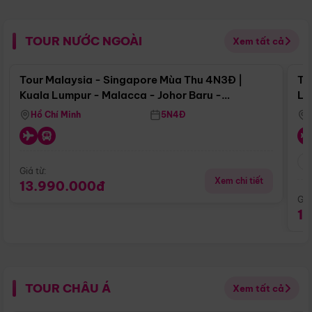
TOUR NƯỚC NGOÀI
Xem tất cả
Điểm nổi bật
Tour Malaysia - Singapore Mùa Thu 4N3Đ |
To
Kuala Lumpur - Malacca - Johor Baru -
Lử
Singapore
Hồ Chí Minh
5N4Đ
Giá từ:
Xem chi tiết
13.990.000đ
Giá
1
TOUR CHÂU Á
Xem tất cả
Điểm nổi bật