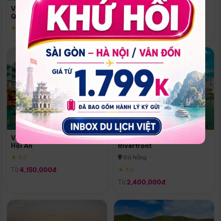
Quoc
Vinpearl Resort & Spa Phu
Phú Quốc
Quoc
★ 5.0
★ 5.0
Vinpearl Resort & Golf Nam
Melia Vinpearl Danang
Hội An
Riverfront
★ 5.0
Đà Nẵng
Từ
4,150,000đ
★ 5.0
Từ
2,400,000đ