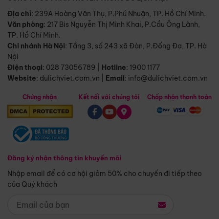
Địa chỉ
: 239A Hoàng Văn Thụ, P.Phú Nhuận, TP. Hồ Chí Minh.
Văn phòng
:
217 Bis Nguyễn Thị Minh Khai, P.Cầu Ông Lãnh,
TP. Hồ Chí Minh.
Chi nhánh Hà Nội
:
Tầng 3, số 243 xã Đàn, P.Đống Đa, TP. Hà
Nội
Điện thoại
:
028 73056789
|
Hotline
:
1900 1177
Website
:
dulichviet.com.vn
|
Email
:
info@dulichviet.com.vn
Chứng nhận
Kết nối với chúng tôi
Chấp nhận thanh toán
Đăng ký nhận thông tin khuyến mãi
Nhập email để có cơ hội giảm 50% cho chuyến đi tiếp theo
của Quý khách