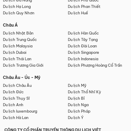
Du lịch Đà Nẵng
Du lịch Phú Quốc
Du lịch Hạ Long
Du lịch Phan Thiết
Du lịch Quy Nhơn
Du lịch Huế
Châu Á
Du lịch Nhật Bản
Du lịch Hàn Quốc
Du lịch Trung Quốc
Du lịch Tây Tạng
Du lịch Malaysia
Du lịch Đài Loan
Du lịch Dubai
Du lịch Singapore
Du lịch Thái Lan
Du lịch Indonesia
Du lịch Trương Gia Giới
Du lịch Phượng Hoàng Cổ Trấn
Châu Âu - Úc - Mỹ
Du lịch Châu Âu
Du lịch Mỹ
Du lịch Đức
Du lịch Thổ Nhĩ Kỳ
Du lịch Thụy Sĩ
Du lịch Bỉ
Du lịch Anh
Du lịch Nga
Du lịch luxembourg
Du lịch Pháp
Du lịch Hà Lan
Du lịch Ý
CÔNG TY CỔ PHẦN TRUYỀN THÔNG DU LỊCH VIỆT