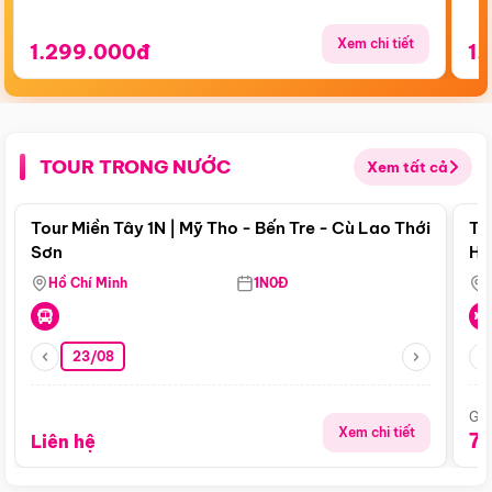
Xem chi tiết
1.299.000đ
1.
TOUR TRONG NƯỚC
Xem tất cả
Điểm nổi bật
Tour Miền Tây 1N | Mỹ Tho - Bến Tre - Cù Lao Thới
To
Sơn
Hu
Hồ Chí Minh
1N0Đ
23/08
Giá
Xem chi tiết
7
Liên hệ