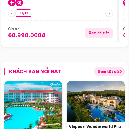
10/12
Giá từ:
Giá
Xem chi tiết
60.990.000đ
6
KHÁCH SẠN NỔI BẬT
Xem tất cả
Vinpearl Wonderworld Phu