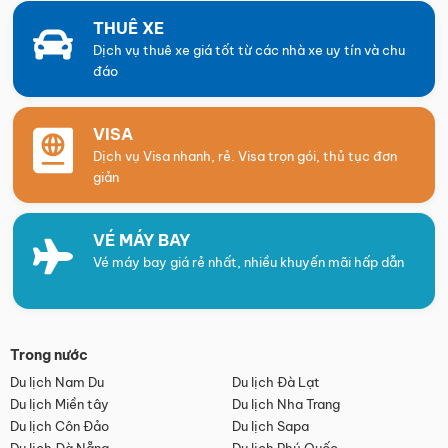
THUÊ XE
Dịch vụ thuê xe giá tốt từ các nhà xe uy tín và chu
đáo
VISA
Dịch vụ Visa nhanh, rẻ. Visa trọn gói, thủ tục đơn
giản
VÉ MÁY BAY
Vé máy bay giá rẻ nhất, nhiều khuyến mãi hấp dẫn
Trong nước
Du lịch Nam Du
Du lịch Đà Lạt
Du lịch Miền tây
Du lịch Nha Trang
Du lịch Côn Đảo
Du lịch Sapa