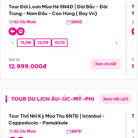
Tour Đài Loan Mùa Hè 5N4Đ | Đài Bắc - Đài
To
Trung - Nam Đầu - Cao Hùng ( Bay Vn)
Tr
Hồ Chí Minh
5N4Đ
13/08
12/09
01/10
Giá từ:
Giá
Xem chi tiết
12.999.000đ
1
TOUR DU LỊCH ÂU-ÚC-MỸ-PHI
Xem tất cả
Điểm nổi bật
Tour Thổ Nhĩ Kỳ Mùa Thu 8N7Đ | Istanbul -
To
Cappadocia - Pamukkale
Hồ Chí Minh
8N7Đ