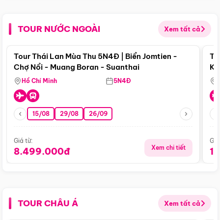
TOUR NƯỚC NGOÀI
Xem tất cả
Điểm nổi bật
Tour Thái Lan Mùa Thu 5N4Đ | Biển Jomtien -
To
Chợ Nổi - Muang Boran - Suanthai
Ku
Si
Hồ Chí Minh
5N4Đ
15/08
29/08
26/09
Giá từ:
Giá
Xem chi tiết
8.499.000đ
1
TOUR CHÂU Á
Xem tất cả
Điểm nổi bật