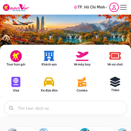
TP. Hồ Chí Minh
Tour trọn gói
Khách sạn
Vé máy bay
Vé vui chơi
Thêm
Visa
Xe đưa đón
Combo