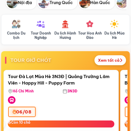
Nội địa
Trung Quốc
Hàn Quốc
N
Combo Du
Tour Doanh
Du lịch Hành
Tour Hoa Anh
Du lịch Mùa
D
lịch
Nghiệp
Hương
Đào
Hè
TOUR GIỜ CHÓT
Xem tất cả
Điểm nổi bật
Còn
19:39:26
Cò
Tour Đà Lạt Mùa Hè 3N3Đ | Quảng Trường Lâm
To
Viên - Happy Hill - Puppy Farm
Bế
Ma
Hồ Chí Minh
3N3Đ
06/08
‹
Còn 10 chỗ
Còn 10 chỗ
C
C