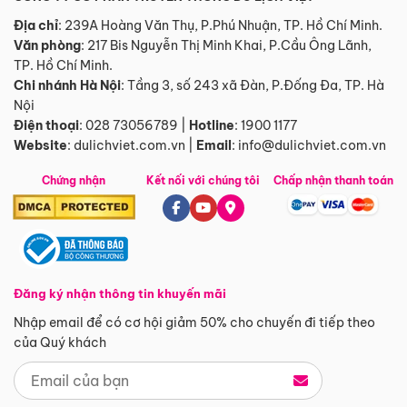
Địa chỉ
: 239A Hoàng Văn Thụ, P.Phú Nhuận, TP. Hồ Chí Minh.
Văn phòng
:
217 Bis Nguyễn Thị Minh Khai, P.Cầu Ông Lãnh,
TP. Hồ Chí Minh.
Chi nhánh Hà Nội
:
Tầng 3, số 243 xã Đàn, P.Đống Đa, TP. Hà
Nội
Điện thoại
:
028 73056789
|
Hotline
:
1900 1177
Website
:
dulichviet.com.vn
|
Email
:
info@dulichviet.com.vn
Chứng nhận
Kết nối với chúng tôi
Chấp nhận thanh toán
Đăng ký nhận thông tin khuyến mãi
Nhập email để có cơ hội giảm 50% cho chuyến đi tiếp theo
của Quý khách