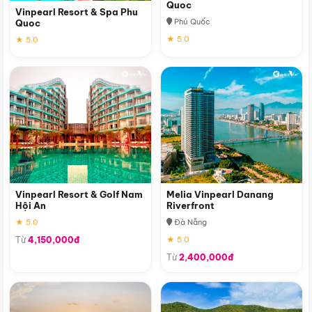
Quoc
Vinpearl Resort & Spa Phu
Phú Quốc
Quoc
★ 5.0
★ 5.0
Vinpearl Resort & Golf Nam
Melia Vinpearl Danang
Hội An
Riverfront
★ 5.0
Đà Nẵng
Từ
4,150,000đ
★ 5.0
Từ
2,400,000đ