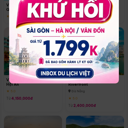
Quoc
Vinpearl Resort & Spa Phu
Phú Quốc
Quoc
★ 5.0
★ 5.0
Vinpearl Resort & Golf Nam
Melia Vinpearl Danang
Hội An
Riverfront
★ 5.0
Đà Nẵng
Từ
4,150,000đ
★ 5.0
Từ
2,400,000đ