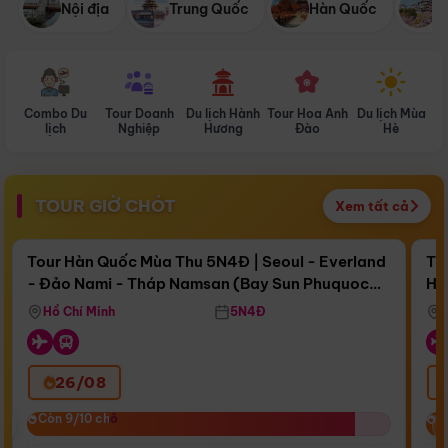
Nội địa
Trung Quốc
Hàn Quốc
N
Combo Du
Tour Doanh
Du lịch Hành
Tour Hoa Anh
Du lịch Mùa
D
lịch
Nghiệp
Hương
Đào
Hè
TOUR GIỜ CHÓT
Xem tất cả
Điểm nổi bật
Còn
16 ngày 14:49:30
Cò
Tour Hàn Quốc Mùa Thu 5N4Đ | Seoul - Everland
To
- Đảo Nami - Tháp Namsan (Bay Sun Phuquoc
Hò
Bay Sun Phuquoc Airways
Tặ
Airways)
Aq
Hồ Chí Minh
5N4Đ
26/08
‹
Còn 9/10 chỗ
Còn 9/10 chỗ
C
C