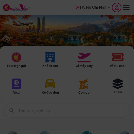
TP. Hồ Chí Minh
Tour trọn gói
Khách sạn
Vé máy bay
Vé vui chơi
Thêm
Visa
Xe đưa đón
Combo