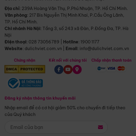
Địa chỉ
: 239A Hoàng Văn Thụ, P.Phú Nhuận, TP. Hồ Chí Minh.
Văn phòng
:
217 Bis Nguyễn Thị Minh Khai, P.Cầu Ông Lãnh,
TP. Hồ Chí Minh.
Chi nhánh Hà Nội
:
Tầng 3, số 243 xã Đàn, P.Đống Đa, TP. Hà
Nội
Điện thoại
:
028 73056789
|
Hotline
:
1900 1177
Website
:
dulichviet.com.vn
|
Email
:
info@dulichviet.com.vn
Chứng nhận
Kết nối với chúng tôi
Chấp nhận thanh toán
Đăng ký nhận thông tin khuyến mãi
Nhập email để có cơ hội giảm 50% cho chuyến đi tiếp theo
của Quý khách