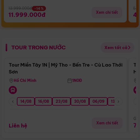
13.999.000đ
5.5
-14%
Xem chi tiết
11.999.000đ
4
TOUR TRONG NƯỚC
Xem tất cả
Điểm nổi bật
Tour Miền Tây 1N | Mỹ Tho - Bến Tre - Cù Lao Thới
To
Sơn
Hu
Hồ Chí Minh
1N0Đ
14/08
16/08
23/08
30/08
06/09
13/09
20/0
Giá
Xem chi tiết
7
Liên hệ