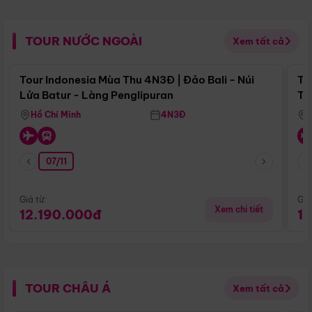
TOUR NƯỚC NGOÀI
Xem tất cả
Điểm nổi bật
Tour Indonesia Mùa Thu 4N3Đ | Đảo Bali - Núi
To
Lửa Batur - Làng Penglipuran
Tr
Hồ Chí Minh
4N3Đ
07/11
Giá từ:
Giá
Xem chi tiết
12.190.000đ
1
TOUR CHÂU Á
Xem tất cả
Điểm nổi bật