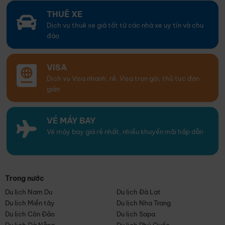
THUÊ XE
Dịch vụ thuê xe giá tốt từ các nhà xe uy tín và chu
đáo
VISA
Dịch vụ Visa nhanh, rẻ. Visa trọn gói, thủ tục đơn
giản
VÉ MÁY BAY
Vé máy bay giá rẻ nhất, nhiều khuyến mãi hấp dẫn
Trong nước
Du lịch Nam Du
Du lịch Đà Lạt
Du lịch Miền tây
Du lịch Nha Trang
Du lịch Côn Đảo
Du lịch Sapa