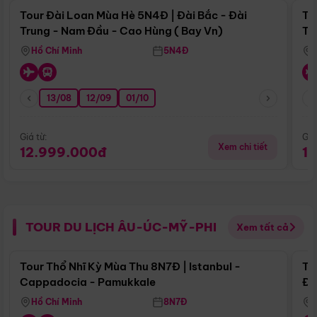
Tour Đài Loan Mùa Hè 5N4Đ | Đài Bắc - Đài
To
Trung - Nam Đầu - Cao Hùng ( Bay Vn)
Tr
Hồ Chí Minh
5N4Đ
13/08
12/09
01/10
Giá từ:
Giá
Xem chi tiết
12.999.000đ
1
TOUR DU LỊCH ÂU-ÚC-MỸ-PHI
Xem tất cả
Điểm nổi bật
Tour Thổ Nhĩ Kỳ Mùa Thu 8N7Đ | Istanbul -
To
Cappadocia - Pamukkale
Đế
Hồ Chí Minh
8N7Đ