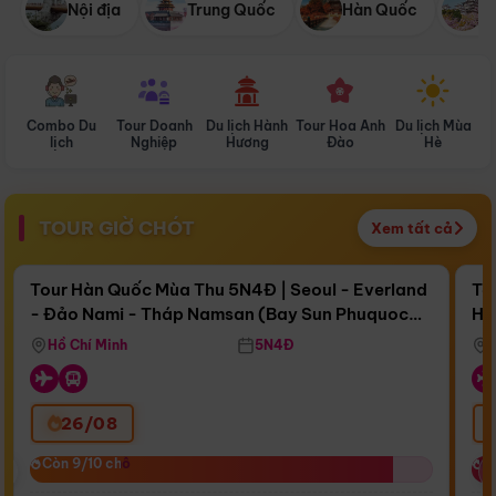
Nội địa
Trung Quốc
Hàn Quốc
N
Combo Du
Tour Doanh
Du lịch Hành
Tour Hoa Anh
Du lịch Mùa
D
lịch
Nghiệp
Hương
Đào
Hè
TOUR GIỜ CHÓT
Xem tất cả
Điểm nổi bật
Còn
17 ngày 07:16:35
Cò
Tour Hàn Quốc Mùa Thu 5N4Đ | Seoul - Everland
To
- Đảo Nami - Tháp Namsan (Bay Sun Phuquoc
Hò
Bay Sun Phuquoc Airways
Tặ
Airways)
Aq
Hồ Chí Minh
5N4Đ
26/08
‹
Còn 9/10 chỗ
Còn 9/10 chỗ
C
C