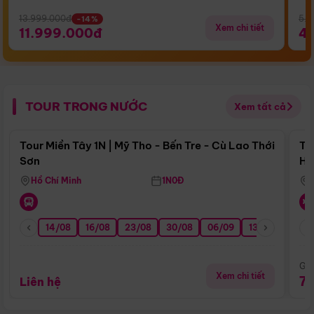
13.999.000đ
5.5
-14%
Xem chi tiết
11.999.000đ
4
TOUR TRONG NƯỚC
Xem tất cả
Điểm nổi bật
Tour Miền Tây 1N | Mỹ Tho - Bến Tre - Cù Lao Thới
To
Sơn
Hu
Hồ Chí Minh
1N0Đ
14/08
16/08
23/08
30/08
06/09
13/09
20/0
Giá
Xem chi tiết
7
Liên hệ