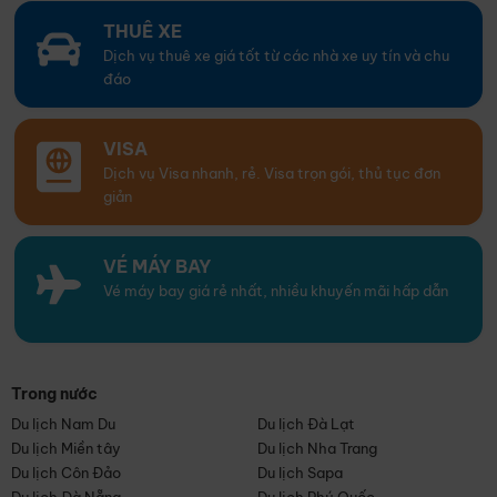
THUÊ XE
Dịch vụ thuê xe giá tốt từ các nhà xe uy tín và chu
đáo
VISA
Dịch vụ Visa nhanh, rẻ. Visa trọn gói, thủ tục đơn
giản
VÉ MÁY BAY
Vé máy bay giá rẻ nhất, nhiều khuyến mãi hấp dẫn
Trong nước
Du lịch Nam Du
Du lịch Đà Lạt
Du lịch Miền tây
Du lịch Nha Trang
Du lịch Côn Đảo
Du lịch Sapa