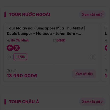
TOUR NƯỚC NGOÀI
Xem tất cả
Điểm nổi bật
Tour Malaysia - Singapore Mùa Thu 4N3Đ |
To
Kuala Lumpur - Malacca - Johor Baru -
Lử
Singapore
Hồ Chí Minh
5N4Đ
13/08
Giá từ:
Giá
Xem chi tiết
13.990.000đ
1
TOUR CHÂU Á
Xem tất cả
Điểm nổi bật