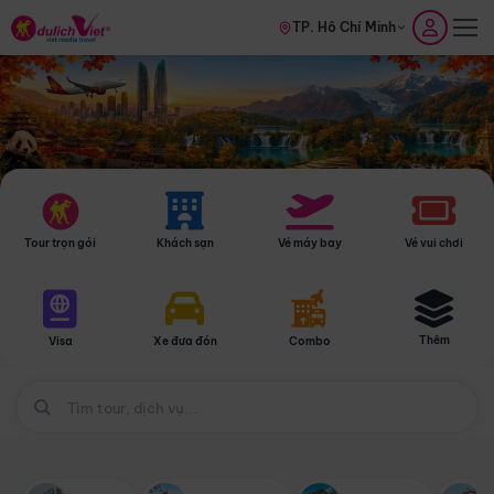
TP. Hồ Chí Minh
Tour trọn gói
Khách sạn
Vé máy bay
Vé vui chơi
Thêm
Visa
Xe đưa đón
Combo