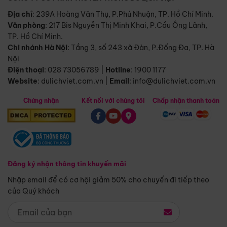
Địa chỉ
: 239A Hoàng Văn Thụ, P.Phú Nhuận, TP. Hồ Chí Minh.
Văn phòng
:
217 Bis Nguyễn Thị Minh Khai, P.Cầu Ông Lãnh,
TP. Hồ Chí Minh.
Chi nhánh Hà Nội
:
Tầng 3, số 243 xã Đàn, P.Đống Đa, TP. Hà
Nội
Điện thoại
:
028 73056789
|
Hotline
:
1900 1177
Website
:
dulichviet.com.vn
|
Email
:
info@dulichviet.com.vn
Chứng nhận
Kết nối với chúng tôi
Chấp nhận thanh toán
Đăng ký nhận thông tin khuyến mãi
Nhập email để có cơ hội giảm 50% cho chuyến đi tiếp theo
của Quý khách