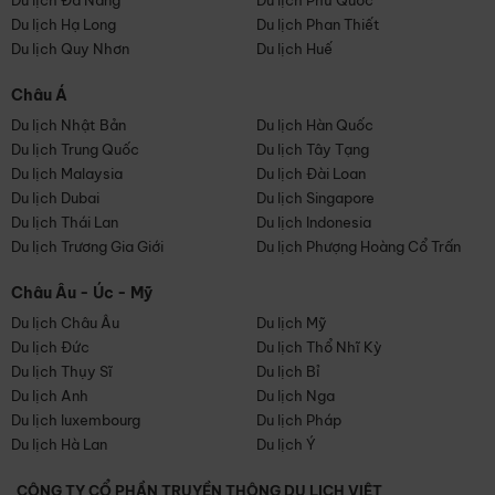
Du lịch Đà Nẵng
Du lịch Phú Quốc
Du lịch Hạ Long
Du lịch Phan Thiết
Du lịch Quy Nhơn
Du lịch Huế
Châu Á
Du lịch Nhật Bản
Du lịch Hàn Quốc
Du lịch Trung Quốc
Du lịch Tây Tạng
Du lịch Malaysia
Du lịch Đài Loan
Du lịch Dubai
Du lịch Singapore
Du lịch Thái Lan
Du lịch Indonesia
Du lịch Trương Gia Giới
Du lịch Phượng Hoàng Cổ Trấn
Châu Âu - Úc - Mỹ
Du lịch Châu Âu
Du lịch Mỹ
Du lịch Đức
Du lịch Thổ Nhĩ Kỳ
Du lịch Thụy Sĩ
Du lịch Bỉ
Du lịch Anh
Du lịch Nga
Du lịch luxembourg
Du lịch Pháp
Du lịch Hà Lan
Du lịch Ý
CÔNG TY CỔ PHẦN TRUYỀN THÔNG DU LỊCH VIỆT