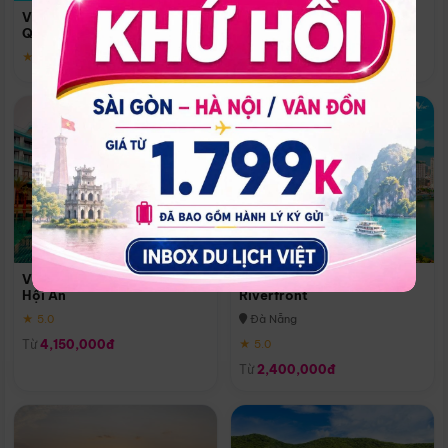
Quoc
Vinpearl Resort & Spa Phu
Phú Quốc
Quoc
★ 5.0
★ 5.0
Vinpearl Resort & Golf Nam
Melia Vinpearl Danang
Hội An
Riverfront
★ 5.0
Đà Nẵng
Từ
4,150,000đ
★ 5.0
Từ
2,400,000đ