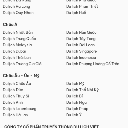
Du lịch Đà Nẵng
Du lịch Phú Quốc
Du lịch Hạ Long
Du lịch Phan Thiết
Du lịch Quy Nhơn
Du lịch Huế
Châu Á
Du lịch Nhật Bản
Du lịch Hàn Quốc
Du lịch Trung Quốc
Du lịch Tây Tạng
Du lịch Malaysia
Du lịch Đài Loan
Du lịch Dubai
Du lịch Singapore
Du lịch Thái Lan
Du lịch Indonesia
Du lịch Trương Gia Giới
Du lịch Phượng Hoàng Cổ Trấn
Châu Âu - Úc - Mỹ
Du lịch Châu Âu
Du lịch Mỹ
Du lịch Đức
Du lịch Thổ Nhĩ Kỳ
Du lịch Thụy Sĩ
Du lịch Bỉ
Du lịch Anh
Du lịch Nga
Du lịch luxembourg
Du lịch Pháp
Du lịch Hà Lan
Du lịch Ý
CÔNG TY CỔ PHẦN TRUYỀN THÔNG DU LỊCH VIỆT