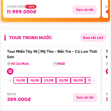
13.999.000đ
5.5
-14%
Xem chi tiết
11.999.000đ
4
TOUR TRONG NƯỚC
Xem tất cả
Điểm nổi bật
Tour Miền Tây 1N | Mỹ Tho - Bến Tre - Cù Lao Thới
To
Sơn
Hu
Hồ Chí Minh
1N0Đ
14/08
16/08
23/08
30/08
06/09
13/09
20/0
Giá từ:
Giá
Xem chi tiết
399.000đ
7