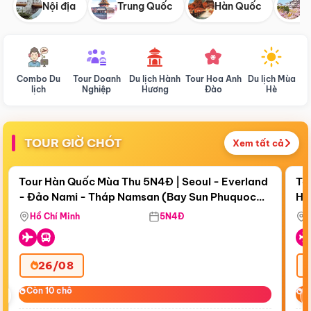
Nội địa
Trung Quốc
Hàn Quốc
N
Combo Du
Tour Doanh
Du lịch Hành
Tour Hoa Anh
Du lịch Mùa
D
lịch
Nghiệp
Hương
Đào
Hè
TOUR GIỜ CHÓT
Xem tất cả
Điểm nổi bật
Còn
17 ngày 20:51:50
Cò
Tour Hàn Quốc Mùa Thu 5N4Đ | Seoul - Everland
To
- Đảo Nami - Tháp Namsan (Bay Sun Phuquoc
Hò
Bay Sun Phuquoc Airways
Tặ
Airways)
Aq
Hồ Chí Minh
5N4Đ
26/08
‹
Còn 10 chỗ
Còn 10 chỗ
C
C