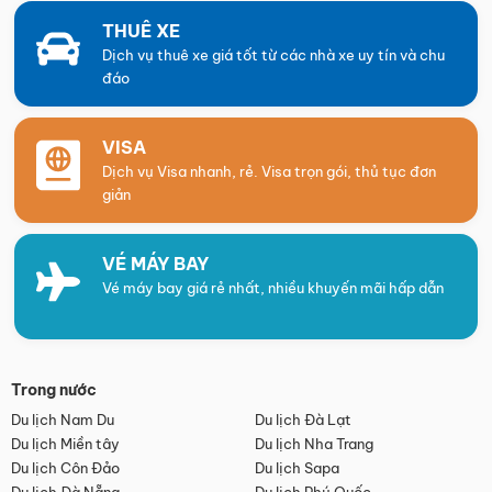
THUÊ XE
Dịch vụ thuê xe giá tốt từ các nhà xe uy tín và chu
đáo
VISA
Dịch vụ Visa nhanh, rẻ. Visa trọn gói, thủ tục đơn
giản
VÉ MÁY BAY
Vé máy bay giá rẻ nhất, nhiều khuyến mãi hấp dẫn
Trong nước
Du lịch Nam Du
Du lịch Đà Lạt
Du lịch Miền tây
Du lịch Nha Trang
Du lịch Côn Đảo
Du lịch Sapa