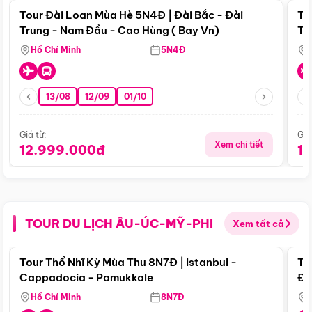
Tour Đài Loan Mùa Hè 5N4Đ | Đài Bắc - Đài
To
Trung - Nam Đầu - Cao Hùng ( Bay Vn)
Tr
Hồ Chí Minh
5N4Đ
13/08
12/09
01/10
Giá từ:
Giá
Xem chi tiết
12.999.000đ
1
TOUR DU LỊCH ÂU-ÚC-MỸ-PHI
Xem tất cả
Điểm nổi bật
Tour Thổ Nhĩ Kỳ Mùa Thu 8N7Đ | Istanbul -
To
Cappadocia - Pamukkale
Đế
Hồ Chí Minh
8N7Đ