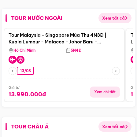
TOUR NƯỚC NGOÀI
Xem tất cả
Điểm nổi bật
Tour Malaysia - Singapore Mùa Thu 4N3Đ |
To
Kuala Lumpur - Malacca - Johor Baru -
Lử
Singapore
Hồ Chí Minh
5N4Đ
13/08
Giá từ:
Giá
Xem chi tiết
13.990.000đ
1
TOUR CHÂU Á
Xem tất cả
Điểm nổi bật