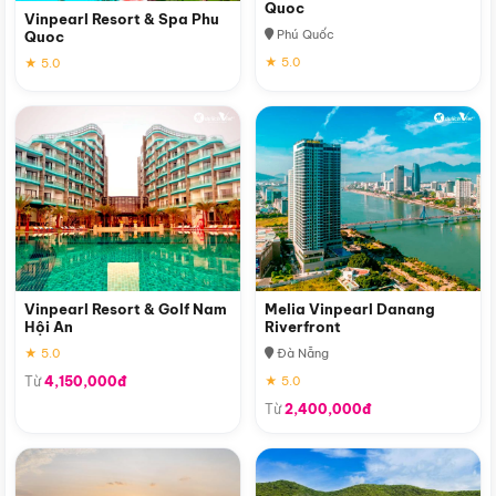
Quoc
Vinpearl Resort & Spa Phu
Phú Quốc
Quoc
★ 5.0
★ 5.0
Vinpearl Resort & Golf Nam
Melia Vinpearl Danang
Hội An
Riverfront
★ 5.0
Đà Nẵng
Từ
4,150,000đ
★ 5.0
Từ
2,400,000đ