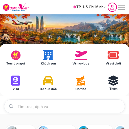
TP. Hồ Chí Minh
Tour trọn gói
Khách sạn
Vé máy bay
Vé vui chơi
Thêm
Visa
Xe đưa đón
Combo