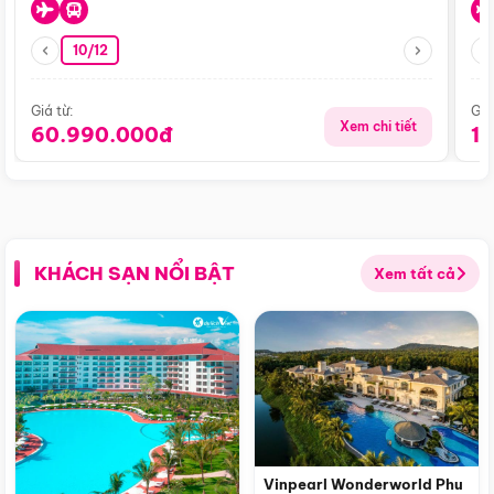
10/12
Giá từ:
Giá
Xem chi tiết
60.990.000đ
1
KHÁCH SẠN NỔI BẬT
Xem tất cả
Vinpearl Wonderworld Phu