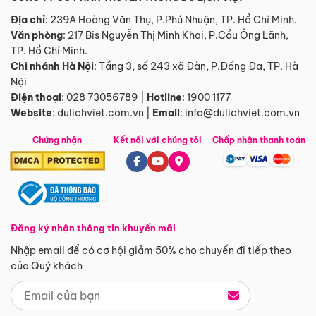
Địa chỉ
: 239A Hoàng Văn Thụ, P.Phú Nhuận, TP. Hồ Chí Minh.
Văn phòng
:
217 Bis Nguyễn Thị Minh Khai, P.Cầu Ông Lãnh,
TP. Hồ Chí Minh.
Chi nhánh Hà Nội
:
Tầng 3, số 243 xã Đàn, P.Đống Đa, TP. Hà
Nội
Điện thoại
:
028 73056789
|
Hotline
:
1900 1177
Website
:
dulichviet.com.vn
|
Email
:
info@dulichviet.com.vn
Chứng nhận
Kết nối với chúng tôi
Chấp nhận thanh toán
Đăng ký nhận thông tin khuyến mãi
Nhập email để có cơ hội giảm 50% cho chuyến đi tiếp theo
của Quý khách