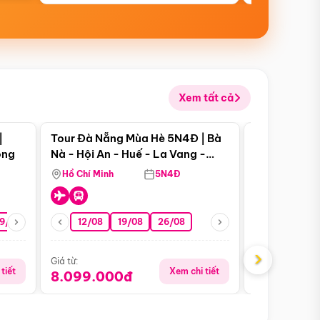
Xem tất cả
 bật
Điểm nổi bật
|
Tour Đà Nẵng Mùa Hè 5N4Đ | Bà
Tour Phú Qu
ong
Nà - Hội An - Huế - La Vang -
World - Vin
Động Thiên Đường
Hòn Thơm
Hồ Chí Minh
5N4Đ
Hồ Chí Minh
19/08
22/08
26/08
12/08
19/08
05/09
26/08
09/09
09/08
›
Giá từ:
Giá từ:
tiết
Xem chi tiết
8.099.000đ
5.899.00