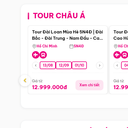
TOUR CHÂU Á
Điểm nổi bật
Tour Đài Loan Mùa Hè 5N4Đ | Đài
Tour Đ
Bắc - Đài Trung - Nam Đầu - Cao
Cao Hù
Hùng ( Bay Vn)
(Bay V
Hồ Chí Minh
5N4Đ
Hồ Ch
13/08
12/09
01/10
0
‹
Giá từ:
Giá từ:
Xem chi tiết
12.999.000đ
12.9