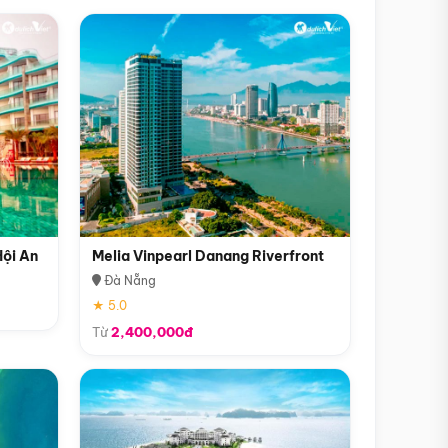
Hội An
Melia Vinpearl Danang Riverfront
Đà Nẵng
★ 5.0
Từ
2,400,000đ