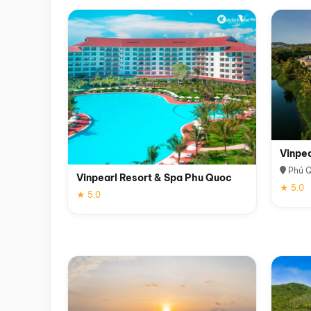
Vinpe
Phú 
Vinpearl Resort & Spa Phu Quoc
★ 5.0
★ 5.0