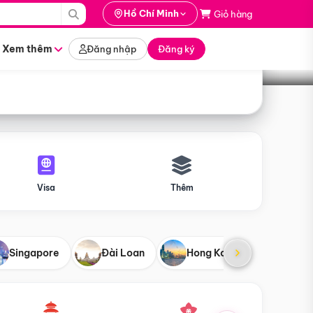
i hành
Hồ Chí Minh
Giỏ hàng
Tìm tour
tháng nào
Xem thêm
Đăng nhập
Đăng ký
Visa
Thêm
Singapore
Đài Loan
Hong Kong
Mỹ