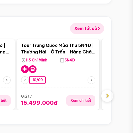
Xem tất cả
 bật
Điểm nổi bật
Đ |
Tour Trung Quôc Mùa Thu 5N4Đ |
Tour Trung
àng
Thượng Hải - Ô Trấn - Hàng Châu
| Thành Đô 
(Tour Không Shopping)
Viên Gấu Tr
Hồ Chí Minh
5N4Đ
Hồ Chí Minh
10/09
06/08
›
Giá từ:
Giá từ:
tiết
Xem chi tiết
15.499.000đ
18.990.0