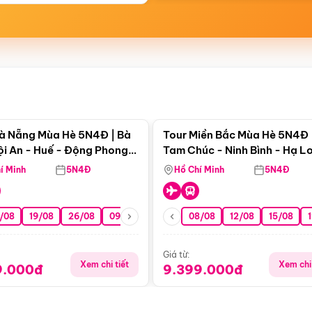
Điểm nổi bật
Điểm nổi
à Nẵng Mùa Hè 5N4Đ | Bà
Tour Miền Bắc Mùa Hè 5N4Đ 
ội An - Huế - Động Phong
Tam Chúc - Ninh Bình - Hạ L
í Minh
5N4Đ
Hồ Chí Minh
5N4Đ
/08
19/08
26/08
09/09
16/09
08/08
23/09
12/08
30/09
15/08
07/10
Giá từ:
Xem chi tiết
Xem chi 
9.000đ
9.399.000đ