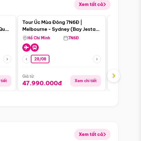
Xem tất cả
 bật
Điểm nổi bật
Tour Úc Mùa Đông 7N6Đ |
Tour Nam Ph
 Quan
Melbourne - Sydney (Bay Jestar
Cape Town -
Airways)
Bàn - Johan
Hồ Chí Minh
7N6Đ
Hồ Chí Minh
Safari - Lo
28/08
28/08
›
Giá từ:
Giá từ:
tiết
Xem chi tiết
47.990.000đ
88.900.0
Xem tất cả