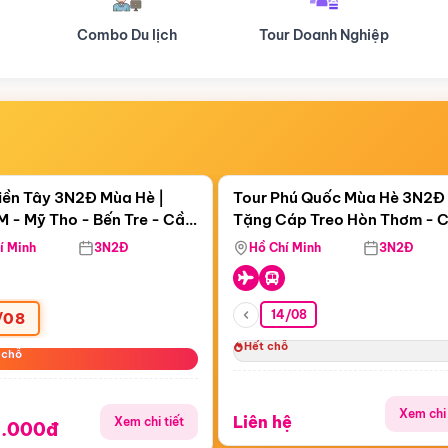
Tour Doanh Nghiệp
Du lịch Hành Hương
Điểm nổi bật
Điểm nổi
ngày 21:12:08
Còn
21:12:06
iền Tây 3N2Đ Mùa Hè |
Tour Phú Quốc Mùa Hè 3N2Đ 
 - Mỹ Tho - Bến Tre - Cần
Tặng Cáp Treo Hòn Thơm - 
Sóc Trăng - Bạc Liêu - Cà
Hôn - Công Viên Nước Aquat
í Minh
3N2Đ
Hồ Chí Minh
3N2Đ
14/08
/08
Hết chỗ
 chỗ
 chỗ
Xem chi 
Liên hệ
Xem chi tiết
9.000đ