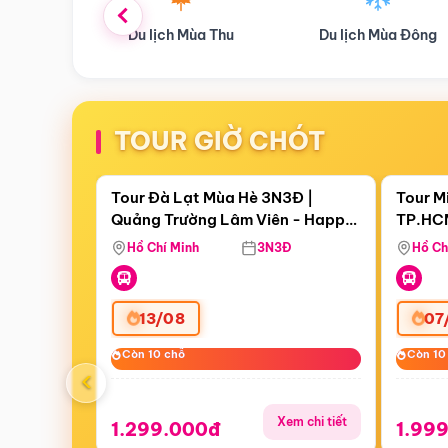
ùa Thu
Du lịch Mùa Đông
Combo Du lịch
TOUR GIỜ CHÓT
Điểm nổi bật
Còn
06 ngày 21:12:08
Còn
00 
Tour Đà Lạt Mùa Hè 3N3Đ |
Tour M
Quảng Trường Lâm Viên - Happy
TP.HCM
Hill - Puppy Farm
Thơ - 
Hồ Chí Minh
3N3Đ
Hồ Ch
Mau
13/08
07
Còn 10 chỗ
Còn 10 chỗ
Còn 10
Còn 10
‹
Xem chi tiết
1.299.000đ
1.99