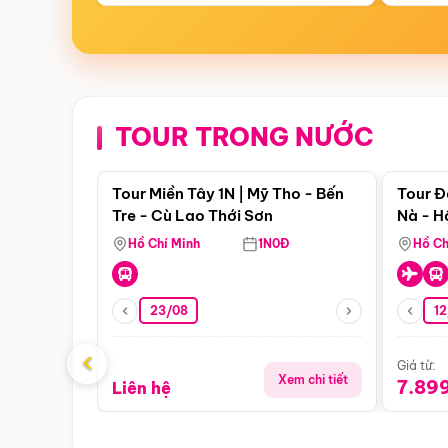
TOUR TRONG NƯỚC
Điểm nổi bật
Tour Miền Tây 1N | Mỹ Tho - Bến
Tour Đ
Tre - Cù Lao Thới Sơn
Nà - H
Nha
Hồ Chí Minh
1N0Đ
Hồ Ch
23/08
12
‹
Giá từ:
Xem chi tiết
7.89
Liên hệ