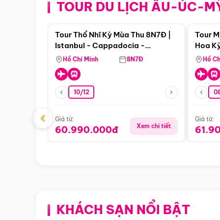
TOUR DU LỊCH ÂU-ÚC-M
Điểm nổi bật
Tour Thổ Nhĩ Kỳ Mùa Thu 8N7Đ |
Tour M
Istanbul - Cappadocia -
Hoa Kỳ
Pamukkale
Hồ Chí Minh
8N7Đ
Hồ Ch
10/12
0
‹
Giá từ:
Giá từ:
Xem chi tiết
60.990.000đ
61.9
KHÁCH SẠN NỔI BẬT