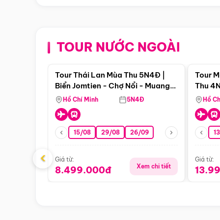
TOUR NƯỚC NGOÀI
Điểm nổi bật
Tour Thái Lan Mùa Thu 5N4Đ |
Tour M
Biển Jomtien - Chợ Nổi - Muang
Thu 4N
Boran - Suanthai
Malacc
Hồ Chí Minh
5N4Đ
Hồ Ch
Singa
15/08
29/08
26/09
1
‹
Giá từ:
Giá từ:
Xem chi tiết
8.499.000đ
13.9