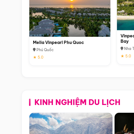
Vinpea
Bay
Melia Vinpearl Phu Quoc
Nha T
Phú Quốc
★ 5.0
★ 5.0
KINH NGHIỆM DU LỊCH