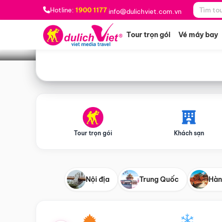
Bạn muốn đi đâu?
*
Hotline:
1900 1177
info@dulichviet.com.vn
Tour trọn gói
Vé máy bay
Tour trọn gói
Khách sạn
Nội địa
Trung Quốc
Hàn