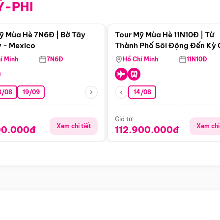
Ỹ-PHI
Điểm nổi bật
Điểm nổi
ỹ Mùa Hè 7N6Đ | Bờ Tây
Tour Mỹ Mùa Hè 11N10Đ | Từ
 - Mexico
Thành Phố Sôi Động Đến Kỳ
Thiên Nhiên Mỹ
í Minh
7N6Đ
Hồ Chí Minh
11N10Đ
8/08
19/09
14/08
Giá từ:
Xem chi tiết
Xem chi 
00.000đ
112.900.000đ