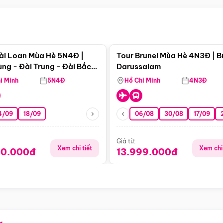
Điểm nổi bật
Điểm nổi
ài Loan Mùa Hè 5N4Đ |
Tour Brunei Mùa Hè 4N3Đ | B
ng - Đài Trung - Đài Bắc
Darussalam
j)
í Minh
5N4Đ
Hồ Chí Minh
4N3Đ
4/09
18/09
06/08
30/08
17/09
Giá từ:
Xem chi tiết
Xem chi 
90.000đ
13.999.000đ