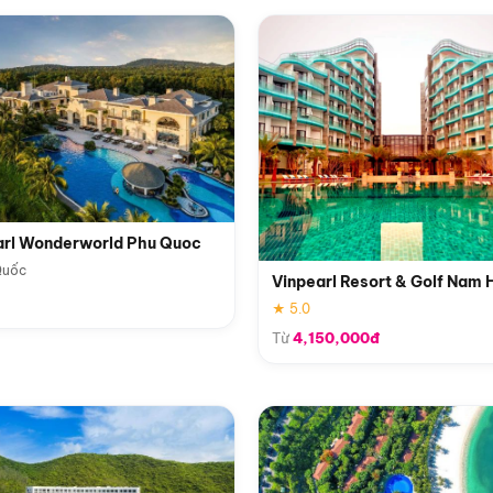
arl Wonderworld Phu Quoc
Quốc
Vinpearl Resort & Golf Nam 
★ 5.0
Từ
4,150,000đ