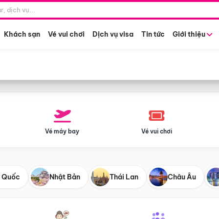
Điểm khởi hành
Tháng khở
Hồ Chí Minh
Bất kỳ 
Khách sạn
Vé vui chơi
Dịch vụ visa
Tin tức
Giới thiệu
Vé máy bay
Vé vui chơi
 Quốc
Nhật Bản
Thái Lan
Châu Âu