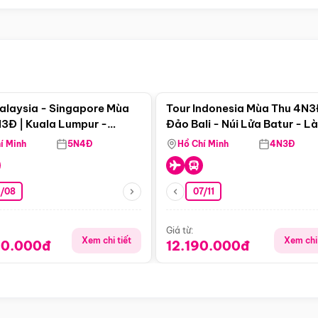
Điểm nổi bật
Điểm nổi
alaysia - Singapore Mùa
Tour Indonesia Mùa Thu 4N3
3Đ | Kuala Lumpur -
Đảo Bali - Núi Lửa Batur - L
a - Johor Baru -
Penglipuran
í Minh
5N4Đ
Hồ Chí Minh
4N3Đ
pore
3/08
07/11
Giá từ:
Xem chi tiết
Xem chi 
90.000đ
12.190.000đ