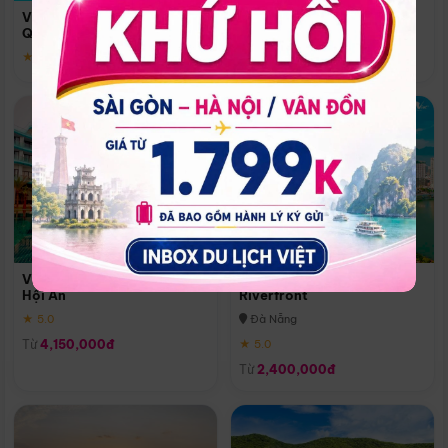
Quoc
Vinpearl Resort & Spa Phu
Phú Quốc
Quoc
★ 5.0
★ 5.0
Vinpearl Resort & Golf Nam
Melia Vinpearl Danang
Hội An
Riverfront
★ 5.0
Đà Nẵng
Từ
4,150,000đ
★ 5.0
Từ
2,400,000đ