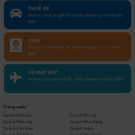
THUÊ XE
Dịch vụ thuê xe giá tốt từ các nhà xe uy tín và chu
đáo
VISA
Dịch vụ Visa nhanh, rẻ. Visa trọn gói, thủ tục đơn
giản
VÉ MÁY BAY
Vé máy bay giá rẻ nhất, nhiều khuyến mãi hấp dẫn
Trong nước
Du lịch Nam Du
Du lịch Đà Lạt
Du lịch Miền tây
Du lịch Nha Trang
Du lịch Côn Đảo
Du lịch Sapa