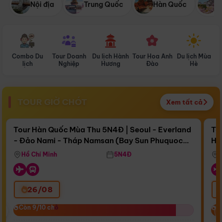
Nội địa
Trung Quốc
Hàn Quốc
N
Combo Du
Tour Doanh
Du lịch Hành
Tour Hoa Anh
Du lịch Mùa
D
lịch
Nghiệp
Hương
Đào
Hè
TOUR GIỜ CHÓT
Xem tất cả
Điểm nổi bật
Còn
16 ngày 10:06:36
Cò
Tour Hàn Quốc Mùa Thu 5N4Đ | Seoul - Everland
To
- Đảo Nami - Tháp Namsan (Bay Sun Phuquoc
Hò
Bay Sun Phuquoc Airways
Tặ
Airways)
Aq
Hồ Chí Minh
5N4Đ
26/08
‹
Còn 9/10 chỗ
Còn 9/10 chỗ
C
C