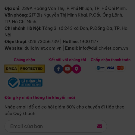
Địa chỉ
: 239A Hoàng Văn Thụ, P.Phú Nhuận, TP. Hồ Chí Minh.
Văn phòng
:
217 Bis Nguyễn Thị Minh Khai, P.Cầu Ông Lãnh,
TP. Hồ Chí Minh.
Chi nhánh Hà Nội
:
Tầng 3, số 243 xã Đàn, P.Đống Đa, TP. Hà
Nội
Điện thoại
:
028 73056789
|
Hotline
:
1900 1177
Website
:
dulichviet.com.vn
|
Email
:
info@dulichviet.com.vn
Chứng nhận
Kết nối với chúng tôi
Chấp nhận thanh toán
Đăng ký nhận thông tin khuyến mãi
Nhập email để có cơ hội giảm 50% cho chuyến đi tiếp theo
của Quý khách