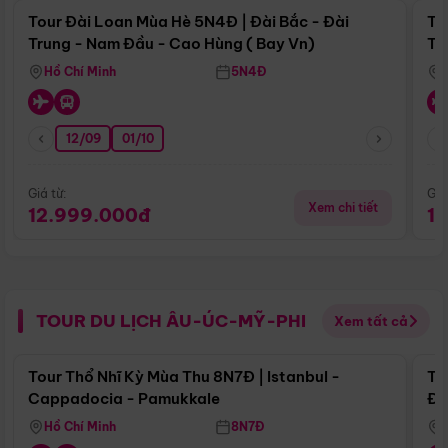
Tour Đài Loan Mùa Hè 5N4Đ | Đài Bắc - Đài
To
Trung - Nam Đầu - Cao Hùng ( Bay Vn)
Tr
Hồ Chí Minh
5N4Đ
12/09
01/10
Giá từ:
Giá
Xem chi tiết
12.999.000đ
1
TOUR DU LỊCH ÂU-ÚC-MỸ-PHI
Xem tất cả
Điểm nổi bật
Tour Thổ Nhĩ Kỳ Mùa Thu 8N7Đ | Istanbul -
To
Cappadocia - Pamukkale
Đế
Hồ Chí Minh
8N7Đ