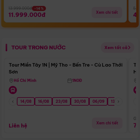
13.999.000đ
5.5
-14%
Xem chi tiết
11.999.000đ
4
TOUR TRONG NƯỚC
Xem tất cả
Điểm nổi bật
Tour Miền Tây 1N | Mỹ Tho - Bến Tre - Cù Lao Thới
To
Sơn
Hu
Hồ Chí Minh
1N0Đ
14/08
16/08
23/08
30/08
06/09
13/09
20/0
Giá
Xem chi tiết
7
Liên hệ