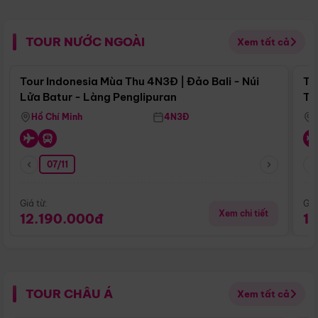
TOUR NƯỚC NGOÀI
Xem tất cả
Điểm nổi bật
Tour Indonesia Mùa Thu 4N3Đ | Đảo Bali - Núi
To
Lửa Batur - Làng Penglipuran
Tr
Hồ Chí Minh
4N3Đ
07/11
Giá từ:
Giá
Xem chi tiết
12.190.000đ
1
TOUR CHÂU Á
Xem tất cả
Điểm nổi bật