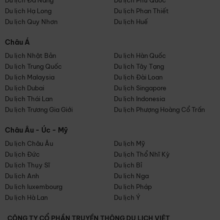
Du lịch Đà Nẵng
Du lịch Phú Quốc
Du lịch Hạ Long
Du lịch Phan Thiết
Du lịch Quy Nhơn
Du lịch Huế
Châu Á
Du lịch Nhật Bản
Du lịch Hàn Quốc
Du lịch Trung Quốc
Du lịch Tây Tạng
Du lịch Malaysia
Du lịch Đài Loan
Du lịch Dubai
Du lịch Singapore
Du lịch Thái Lan
Du lịch Indonesia
Du lịch Trương Gia Giới
Du lịch Phượng Hoàng Cổ Trấn
Châu Âu - Úc - Mỹ
Du lịch Châu Âu
Du lịch Mỹ
Du lịch Đức
Du lịch Thổ Nhĩ Kỳ
Du lịch Thụy Sĩ
Du lịch Bỉ
Du lịch Anh
Du lịch Nga
Du lịch luxembourg
Du lịch Pháp
Du lịch Hà Lan
Du lịch Ý
CÔNG TY CỔ PHẦN TRUYỀN THÔNG DU LỊCH VIỆT