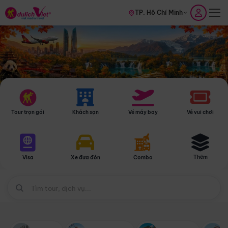
TP. Hồ Chí Minh
Tour trọn gói
Khách sạn
Vé máy bay
Vé vui chơi
Thêm
Visa
Xe đưa đón
Combo