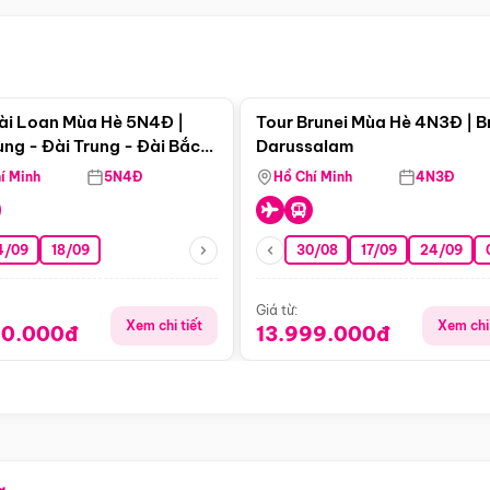
Điểm nổi bật
Điểm nổi
ài Loan Mùa Hè 5N4Đ |
Tour Brunei Mùa Hè 4N3Đ | B
ng - Đài Trung - Đài Bắc
Darussalam
j)
í Minh
5N4Đ
Hồ Chí Minh
4N3Đ
4/09
18/09
30/08
17/09
24/09
Giá từ:
Xem chi tiết
Xem chi 
90.000đ
13.999.000đ