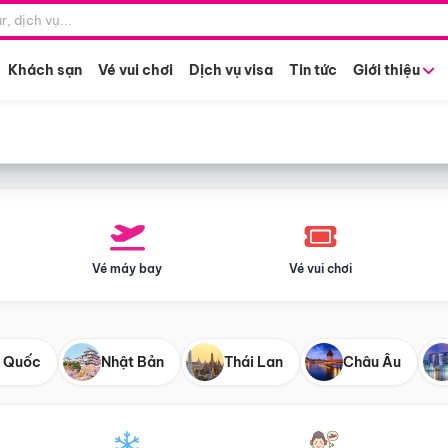
Điểm khởi hành
Tháng khở
Hồ Chí Minh
Bất kỳ 
Khách sạn
Vé vui chơi
Dịch vụ visa
Tin tức
Giới thiệu
Vé máy bay
Vé vui chơi
 Quốc
Nhật Bản
Thái Lan
Châu Âu