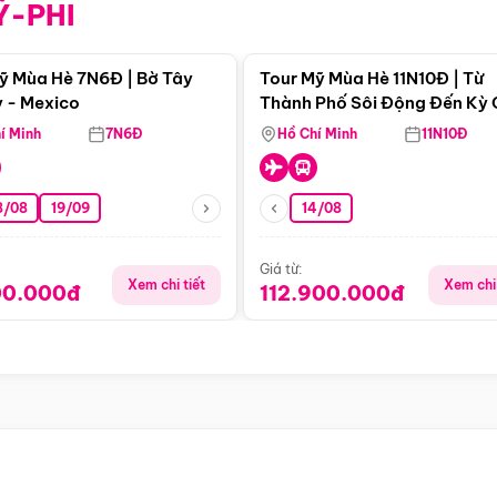
Ỹ-PHI
Điểm nổi bật
Điểm nổi
ỹ Mùa Hè 7N6Đ | Bờ Tây
Tour Mỹ Mùa Hè 11N10Đ | Từ
 - Mexico
Thành Phố Sôi Động Đến Kỳ
Thiên Nhiên Mỹ
í Minh
7N6Đ
Hồ Chí Minh
11N10Đ
8/08
19/09
14/08
Giá từ:
Xem chi tiết
Xem chi 
00.000đ
112.900.000đ