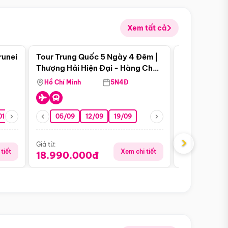
Xem tất cả
 bật
Điểm nổi bật
runei
Tour Trung Quốc 5 Ngày 4 Đêm |
Tour Trung 
Tour Hè
Thượng Hải Hiện Đại - Hàng Châu
Ân Thi - Trư
Nên Thơ - Ô Trấn Cổ Kính
Hồ Chí Minh
5N4Đ
Hồ Chí Minh
01/10
15/10
29/10
05/09
12/09
19/09
07/08
›
Giá từ:
Giá từ:
tiết
Xem chi tiết
18.990.000đ
16.990.0