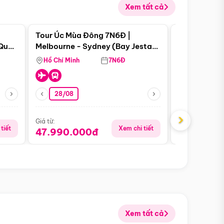
Xem tất cả
 bật
Điểm nổi bật
Tour Úc Mùa Đông 7N6Đ |
Tour Nam Ph
 Quan
Melbourne - Sydney (Bay Jestar
Cape Town -
Airways)
Bàn - Johan
Hồ Chí Minh
7N6Đ
Hồ Chí Minh
Safari - Lo
28/08
28/08
›
Giá từ:
Giá từ:
tiết
Xem chi tiết
47.990.000đ
88.900.0
Xem tất cả