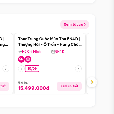
Xem tất cả
 bật
Điểm nổi bật
Đ |
Tour Trung Quôc Mùa Thu 5N4Đ |
Tour Trung
àng
Thượng Hải - Ô Trấn - Hàng Châu
| Thành Đô 
(Tour Không Shopping)
Viên Gấu Tr
Hồ Chí Minh
5N4Đ
Hồ Chí Minh
10/09
23/08
›
Giá từ:
Giá từ:
tiết
Xem chi tiết
15.499.000đ
18.990.0