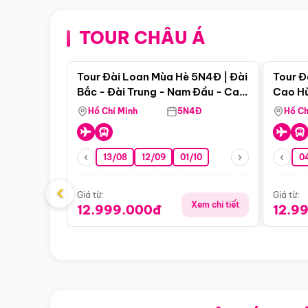
TOUR CHÂU Á
Điểm nổi bật
Tour Đài Loan Mùa Hè 5N4Đ | Đài
Tour Đ
Bắc - Đài Trung - Nam Đầu - Cao
Cao Hù
Hùng ( Bay Vn)
(Bay V
Hồ Chí Minh
5N4Đ
Hồ Ch
13/08
12/09
01/10
0
‹
Giá từ:
Giá từ:
Xem chi tiết
12.999.000đ
12.9