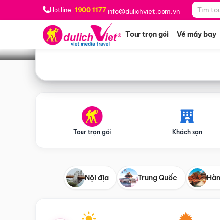
Bạn muốn đi đâu?
*
Hotline:
1900 1177
info@dulichviet.com.vn
Tour trọn gói
Vé máy bay
Tour trọn gói
Khách sạn
Nội địa
Trung Quốc
Hàn