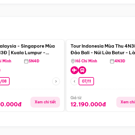
Điểm nổi bật
Điểm nổi
alaysia - Singapore Mùa
Tour Indonesia Mùa Thu 4N3
3Đ | Kuala Lumpur -
Đảo Bali - Núi Lửa Batur - L
a - Johor Baru -
Penglipuran
í Minh
5N4Đ
Hồ Chí Minh
4N3Đ
pore
3/08
07/11
Giá từ:
Xem chi tiết
Xem chi 
90.000đ
12.190.000đ