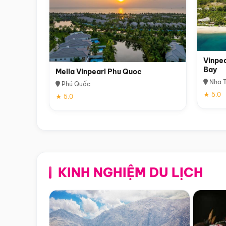
Vinpea
Bay
Melia Vinpearl Phu Quoc
Nha T
Phú Quốc
★ 5.0
★ 5.0
KINH NGHIỆM DU LỊCH