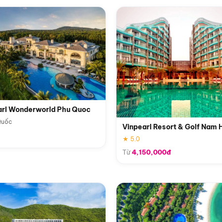
arl Wonderworld Phu Quoc
Quốc
Vinpearl Resort & Golf Nam 
★ 5.0
Từ
4,150,000đ