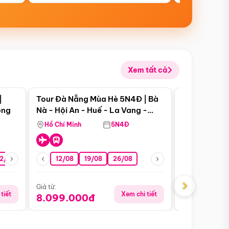
Xem tất cả
 bật
Điểm nổi bật
|
Tour Đà Nẵng Mùa Hè 5N4Đ | Bà
Tour Đà Nẵn
ong
Nà - Hội An - Huế - La Vang -
Nà - Hội An
Động Thiên Đường
Nha
Hồ Chí Minh
5N4Đ
Hồ Chí Minh
2/08
26/08
05/09
12/08
19/08
09/09
26/08
12/09
13/08
›
Giá từ:
Giá từ:
tiết
Xem chi tiết
8.099.000đ
6.899.00