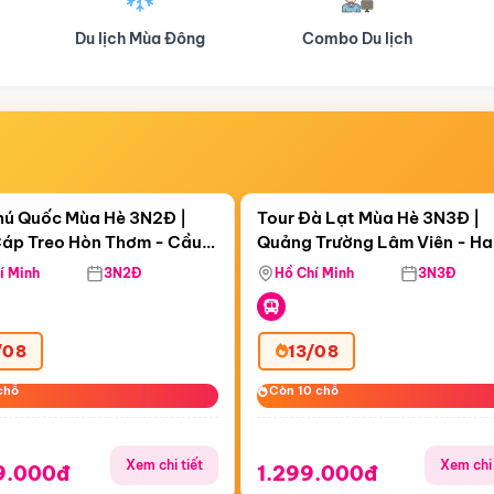
Du lịch Mùa Đông
Combo Du lịch
Tour Doa
Điểm nổi bật
Điểm nổi
ngày 02:48:18
Còn
06 ngày 02:48:18
hú Quốc Mùa Hè 3N2Đ |
Tour Đà Lạt Mùa Hè 3N3Đ |
áp Treo Hòn Thơm - Cầu
Quảng Trường Lâm Viên - H
áp Treo Hòn Thơm
Công Viên Nước Aquatopia
Hill - Puppy Farm
í Minh
3N2Đ
Hồ Chí Minh
3N3Đ
/08
13/08
chỗ
chỗ
Còn 10 chỗ
Còn 10 chỗ
Xem chi tiết
Xem chi 
9.000đ
1.299.000đ