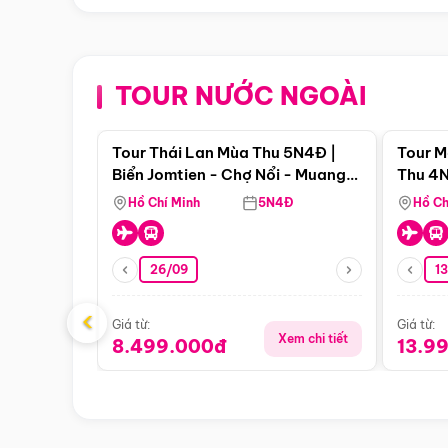
TOUR NƯỚC NGOÀI
Điểm nổi bật
Tour Thái Lan Mùa Thu 5N4Đ |
Tour M
Biển Jomtien - Chợ Nổi - Muang
Thu 4N
Boran - Suanthai
Malacc
Hồ Chí Minh
5N4Đ
Hồ Ch
Singa
26/09
1
‹
Giá từ:
Giá từ:
Xem chi tiết
8.499.000đ
13.9