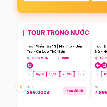
TOUR TRONG NƯỚC
Điểm nổi bật
Tour Miền Tây 1N | Mỹ Tho - Bến
Tour Đ
Tre - Cù Lao Thới Sơn
Nà - H
Nha
Hồ Chí Minh
1N0Đ
Hồ Ch
14/08
16/08
23/08
30/08
06/09
12
1
‹
Giá từ:
Giá từ:
Xem chi tiết
399.000đ
7.89