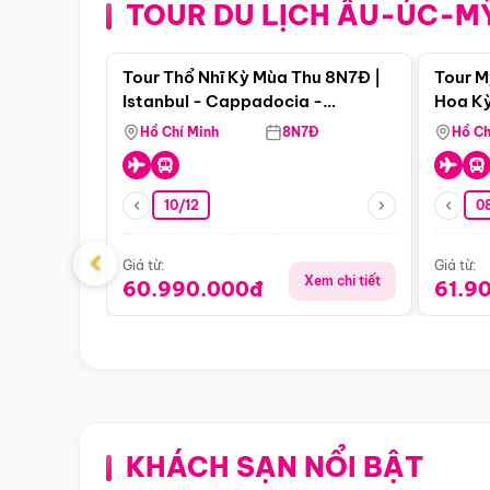
TOUR DU LỊCH ÂU-ÚC-M
Điểm nổi bật
Tour Thổ Nhĩ Kỳ Mùa Thu 8N7Đ |
Tour M
Istanbul - Cappadocia -
Hoa Kỳ
Pamukkale
Hồ Chí Minh
8N7Đ
Hồ Ch
10/12
0
‹
Giá từ:
Giá từ:
Xem chi tiết
60.990.000đ
61.9
KHÁCH SẠN NỔI BẬT