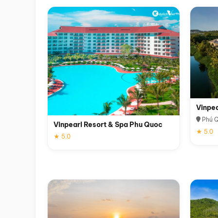
Vinpe
Phú 
Vinpearl Resort & Spa Phu Quoc
★ 5.0
★ 5.0