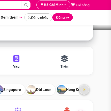
i hành
Hồ Chí Minh
Giỏ hàng
Tìm tour
tháng nào
Xem thêm
Đăng nhập
Đăng ký
Visa
Thêm
Singapore
Đài Loan
Hong Kong
Mỹ