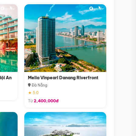
Hội An
Melia Vinpearl Danang Riverfront
Đà Nẵng
★ 5.0
Từ
2,400,000đ