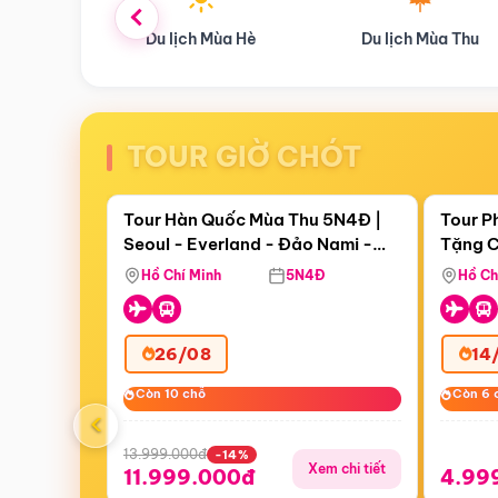
Du lịch Mùa Hè
Du lịch Mùa Thu
TOUR GIỜ CHÓT
Điểm nổi bật
Còn
19 ngày 02:48:18
Còn
07 
Tour Hàn Quốc Mùa Thu 5N4Đ |
Tour P
Seoul - Everland - Đảo Nami -
Tặng C
Tặng C
Tháp Namsan (Bay Sun Phuquoc
Hôn - 
Hồ Chí Minh
5N4Đ
Hồ Ch
Airways)
26/08
14
Còn 10 chỗ
Còn 10 chỗ
Còn 6 
Còn 6 
‹
13.999.000đ
-14%
Xem chi tiết
11.999.000đ
4.99