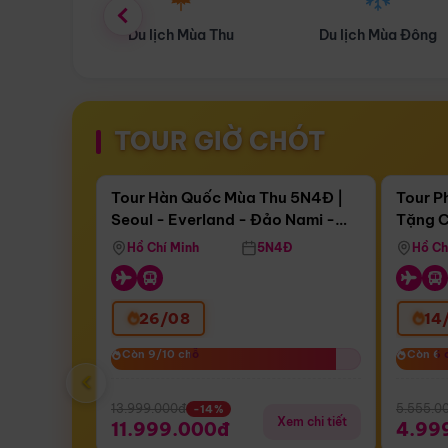
ùa Thu
Du lịch Mùa Đông
Combo Du lịch
TOUR GIỜ CHÓT
Điểm nổi bật
Còn
16 ngày 10:27:09
Còn
04 
Tour Hàn Quốc Mùa Thu 5N4Đ |
Tour P
Seoul - Everland - Đảo Nami -
Tặng C
Bay Sun Phuquoc Airways
Tặng C
Tháp Namsan (Bay Sun Phuquoc
Hôn - 
Hồ Chí Minh
5N4Đ
Hồ Ch
Airways)
26/08
14
Còn 9/10 chỗ
Còn 9/10 chỗ
Còn 6 
Còn 6 
‹
13.999.000đ
5.555.0
-14%
Xem chi tiết
11.999.000đ
4.99