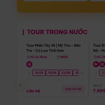
TOUR TRONG NƯỚC
Điểm nổi bật
Tour Miền Tây 1N | Mỹ Tho - Bến
Tour Đ
Tre - Cù Lao Thới Sơn
Nà - H
Nha
Hồ Chí Minh
1N0Đ
Hồ Ch
14/08
16/08
23/08
30/08
06/09
12
1
‹
Giá từ:
Xem chi tiết
7.89
Liên hệ