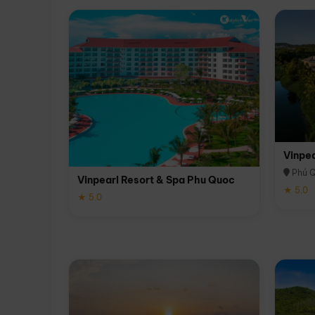
Vinpe
Phú 
Vinpearl Resort & Spa Phu Quoc
★ 5.0
★ 5.0