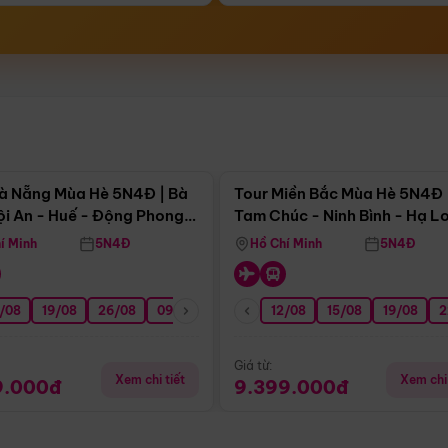
Điểm nổi bật
Điểm nổi
à Nẵng Mùa Hè 5N4Đ | Bà
Tour Miền Bắc Mùa Hè 5N4Đ 
ội An - Huế - Động Phong
Tam Chúc - Ninh Bình - Hạ L
í Minh
5N4Đ
Hồ Chí Minh
5N4Đ
/08
3/09
19/08
20/09
26/08
27/09
09/09
16/09
12/08
23/09
15/08
30/09
19/08
07/10
2
Giá từ:
Xem chi tiết
Xem chi 
9.000đ
9.399.000đ