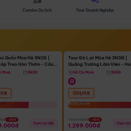
Tour Doanh Nghiệp
Du lịch Hành Hương
Điểm nổi bật
Điểm nổi
ngày 10:27:09
Còn
03 ngày 10:27:09
hú Quốc Mùa Hè 3N2Đ |
Tour Đà Lạt Mùa Hè 3N3Đ |
áp Treo Hòn Thơm - Cầu
Quảng Trường Lâm Viên - H
áp Treo Hòn Thơm
Công Viên Nước Aquatopia
Hill - Puppy Farm
í Minh
3N2Đ
Hồ Chí Minh
3N3Đ
/08
13/08
chỗ
chỗ
Còn 10 chỗ
Còn 10 chỗ
00đ
1.444.000đ
-10%
-10%
Xem chi tiết
Xem chi 
9.000đ
1.299.000đ