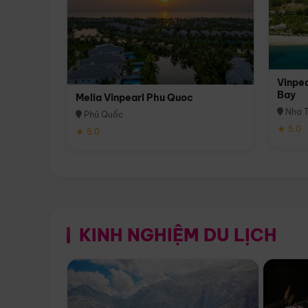
Vinpea
Bay
Melia Vinpearl Phu Quoc
Nha T
Phú Quốc
★ 5.0
★ 5.0
KINH NGHIỆM DU LỊCH