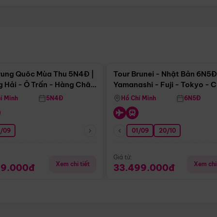
Điểm nổi bật
Điểm nổi
rung Quôc Mùa Thu 5N4Đ |
Tour Brunei - Nhật Bản 6N5Đ
 Hải - Ô Trấn - Hàng Châu
Yamanashi - Fuji - Tokyo - 
Không Shopping)
- Freeday
í Minh
5N4Đ
Hồ Chí Minh
6N5Đ
0/09
01/09
20/10
Giá từ:
Xem chi tiết
Xem chi 
99.000đ
33.499.000đ