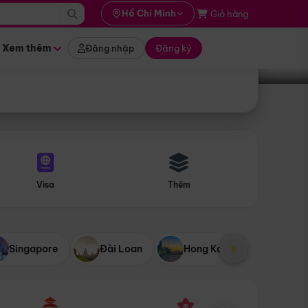
i hành
Hồ Chí Minh
Giỏ hàng
Tìm tour
tháng nào
Xem thêm
Đăng nhập
Đăng ký
Visa
Thêm
Singapore
Đài Loan
Hong Kong
Mỹ