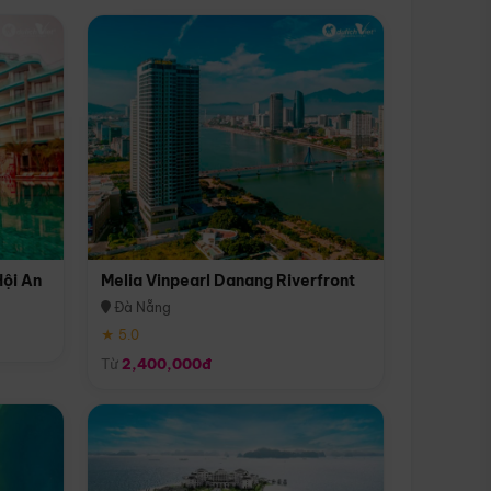
Hội An
Melia Vinpearl Danang Riverfront
Đà Nẵng
★ 5.0
Từ
2,400,000đ