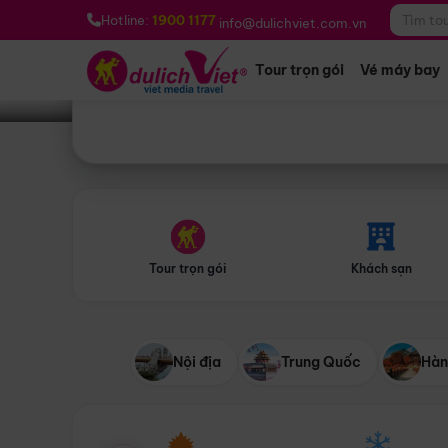
Bạn muốn đi đâu?
*
Hotline:
1900 1177
info@dulichviet.com.vn
Tour trọn gói
Vé máy bay
Tour trọn gói
Khách sạn
Nội địa
Trung Quốc
Hàn