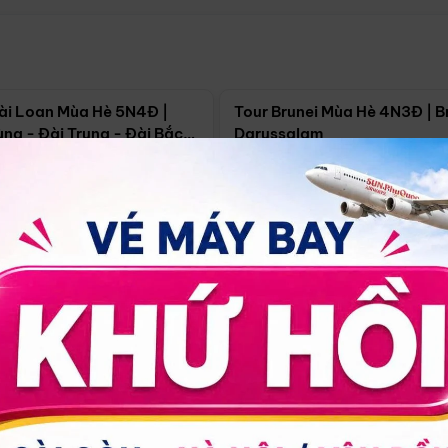
Điểm nổi bật
Điểm nổi
ài Loan Mùa Hè 5N4Đ |
Tour Brunei Mùa Hè 4N3Đ | B
ng - Đài Trung - Đài Bắc
Darussalam
j)
í Minh
5N4Đ
Hồ Chí Minh
4N3Đ
4/09
18/09
30/08
17/09
24/09
Giá từ:
Xem chi tiết
Xem chi 
90.000đ
14.499.000đ