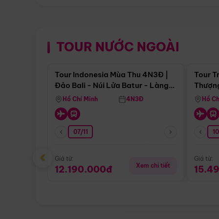
TOUR NƯỚC NGOÀI
Điểm nổi bật
Tour Indonesia Mùa Thu 4N3Đ |
Tour T
Đảo Bali - Núi Lửa Batur - Làng
Thượng
Penglipuran
(Tour 
Hồ Chí Minh
4N3Đ
Hồ Ch
07/11
1
‹
Giá từ:
Giá từ:
Xem chi tiết
12.190.000đ
15.4