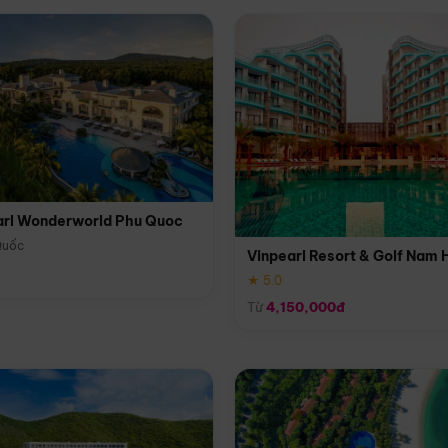
arl Wonderworld Phu Quoc
Quốc
Vinpearl Resort & Golf Nam 
★ 5.0
Từ
4,150,000đ