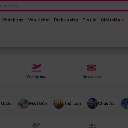
Điểm khởi hành
Tháng khở
Hồ Chí Minh
Bất kỳ 
Khách sạn
Vé vui chơi
Dịch vụ visa
Tin tức
Giới thiệu
Vé máy bay
Vé vui chơi
 Quốc
Nhật Bản
Thái Lan
Châu Âu