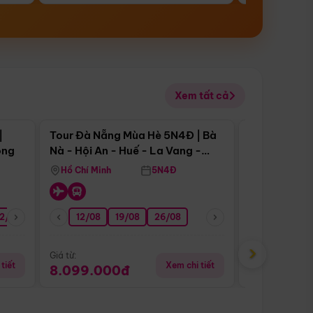
Xem tất cả
 bật
Điểm nổi bật
|
Tour Đà Nẵng Mùa Hè 5N4Đ | Bà
Tour Đà Nẵn
ong
Nà - Hội An - Huế - La Vang -
Nà - Hội An
Động Thiên Đường
Nha
Hồ Chí Minh
5N4Đ
Hồ Chí Minh
2/08
26/08
05/09
12/08
19/08
09/09
26/08
12/09
13/08
›
Giá từ:
Giá từ:
tiết
Xem chi tiết
8.099.000đ
6.899.00