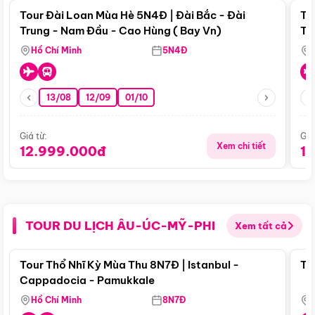
Tour Đài Loan Mùa Hè 5N4Đ | Đài Bắc - Đài
To
Trung - Nam Đầu - Cao Hùng ( Bay Vn)
Tr
Hồ Chí Minh
5N4Đ
13/08
12/09
01/10
Giá từ:
Giá
Xem chi tiết
12.999.000đ
1
TOUR DU LỊCH ÂU-ÚC-MỸ-PHI
Xem tất cả
Điểm nổi bật
Tour Thổ Nhĩ Kỳ Mùa Thu 8N7Đ | Istanbul -
To
Cappadocia - Pamukkale
Hồ Chí Minh
8N7Đ