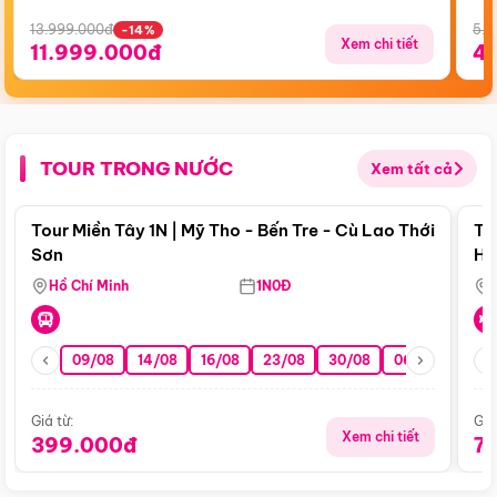
13.999.000đ
5.5
-14%
Xem chi tiết
11.999.000đ
4
TOUR TRONG NƯỚC
Xem tất cả
Điểm nổi bật
Tour Miền Tây 1N | Mỹ Tho - Bến Tre - Cù Lao Thới
To
Sơn
Hu
Hồ Chí Minh
1N0Đ
09/08
14/08
16/08
23/08
30/08
06/09
13/0
Giá từ:
Giá
Xem chi tiết
399.000đ
7