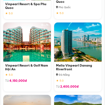
Quoc
Vinpearl Resort & Spa Phu
Phú Quốc
Quoc
★ 5.0
★ 5.0
Vinpearl Resort & Golf Nam
Melia Vinpearl Danang
Hội An
Riverfront
★ 5.0
Đà Nẵng
Từ
4,150,000đ
★ 5.0
Từ
2,400,000đ