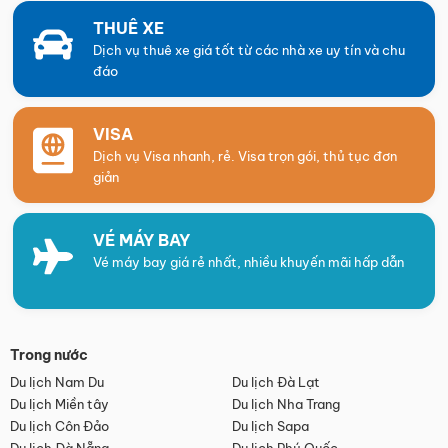
THUÊ XE
Dịch vụ thuê xe giá tốt từ các nhà xe uy tín và chu
đáo
VISA
Dịch vụ Visa nhanh, rẻ. Visa trọn gói, thủ tục đơn
giản
VÉ MÁY BAY
Vé máy bay giá rẻ nhất, nhiều khuyến mãi hấp dẫn
Trong nước
Du lịch Nam Du
Du lịch Đà Lạt
Du lịch Miền tây
Du lịch Nha Trang
Du lịch Côn Đảo
Du lịch Sapa