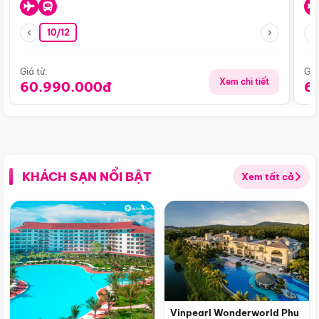
10/12
Giá từ:
Giá
Xem chi tiết
60.990.000đ
6
KHÁCH SẠN NỔI BẬT
Xem tất cả
Vinpearl Wonderworld Phu