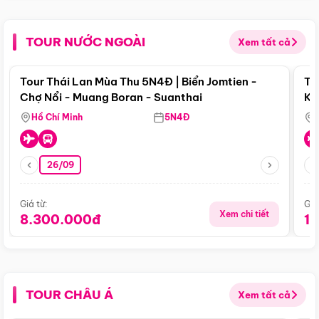
TOUR NƯỚC NGOÀI
Xem tất cả
Điểm nổi bật
Tour Thái Lan Mùa Thu 5N4Đ | Biển Jomtien -
To
Chợ Nổi - Muang Boran - Suanthai
Ku
Si
Hồ Chí Minh
5N4Đ
26/09
Giá từ:
Giá
Xem chi tiết
8.300.000đ
1
TOUR CHÂU Á
Xem tất cả
Điểm nổi bật