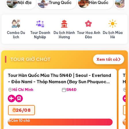
Nội địa
Trung Quốc
Hàn Quốc
N
Combo Du
Tour Doanh
Du lịch Hành
Tour Hoa Anh
Du lịch Mùa
D
lịch
Nghiệp
Hương
Đào
Hè
TOUR GIỜ CHÓT
Xem tất cả
Điểm nổi bật
Còn
18 ngày 20:42:32
Cò
Tour Hàn Quốc Mùa Thu 5N4Đ | Seoul - Everland
To
- Đảo Nami - Tháp Namsan (Bay Sun Phuquoc
Hò
Bay Sun Phuquoc Airways
Tặ
Airways)
Aq
Hồ Chí Minh
5N4Đ
26/08
‹
Còn 10 chỗ
Còn 10 chỗ
C
C