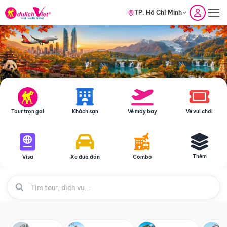
TP. Hồ Chí Minh
Tour trọn gói
Khách sạn
Vé máy bay
Vé vui chơi
Thêm
Visa
Xe đưa đón
Combo