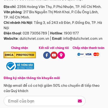
Địa chỉ
: 239A Hoàng Văn Thụ, P.Phú Nhuận, TP. Hồ Chí Minh.
Văn phòng
:
217 Bis Nguyễn Thị Minh Khai, P.Cầu Ông Lãnh,
TP. Hồ Chí Minh.
Chi nhánh Hà Nội
:
Tầng 3, số 243 xã Đàn, P.Đống Đa, TP. Hà
Nội
Điện thoại
:
028 73056789
|
Hotline
:
1900 1177
Website
:
dulichviet.com.vn
|
Email
:
info@dulichviet.com.vn
Chứng nhận
Kết nối với chúng tôi
Chấp nhận thanh toán
Đăng ký nhận thông tin khuyến mãi
Nhập email để có cơ hội giảm 50% cho chuyến đi tiếp theo
của Quý khách