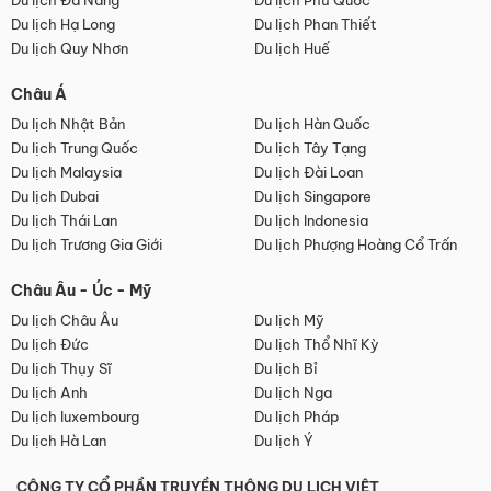
Du lịch Đà Nẵng
Du lịch Phú Quốc
Du lịch Hạ Long
Du lịch Phan Thiết
Du lịch Quy Nhơn
Du lịch Huế
Châu Á
Du lịch Nhật Bản
Du lịch Hàn Quốc
Du lịch Trung Quốc
Du lịch Tây Tạng
Du lịch Malaysia
Du lịch Đài Loan
Du lịch Dubai
Du lịch Singapore
Du lịch Thái Lan
Du lịch Indonesia
Du lịch Trương Gia Giới
Du lịch Phượng Hoàng Cổ Trấn
Châu Âu - Úc - Mỹ
Du lịch Châu Âu
Du lịch Mỹ
Du lịch Đức
Du lịch Thổ Nhĩ Kỳ
Du lịch Thụy Sĩ
Du lịch Bỉ
Du lịch Anh
Du lịch Nga
Du lịch luxembourg
Du lịch Pháp
Du lịch Hà Lan
Du lịch Ý
CÔNG TY CỔ PHẦN TRUYỀN THÔNG DU LỊCH VIỆT