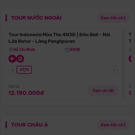
TOUR NƯỚC NGOÀI
Xem tất cả
Điểm nổi bật
Tour Indonesia Mùa Thu 4N3Đ | Đảo Bali - Núi
To
Lửa Batur - Làng Penglipuran
Tr
Hồ Chí Minh
4N3Đ
07/11
Giá từ:
Giá
Xem chi tiết
12.190.000đ
1
TOUR CHÂU Á
Xem tất cả
Điểm nổi bật