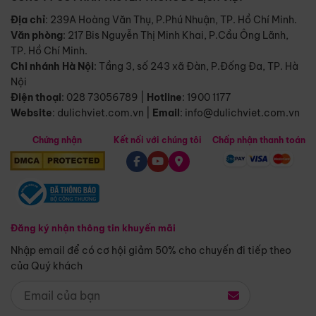
Địa chỉ
: 239A Hoàng Văn Thụ, P.Phú Nhuận, TP. Hồ Chí Minh.
Văn phòng
:
217 Bis Nguyễn Thị Minh Khai, P.Cầu Ông Lãnh,
TP. Hồ Chí Minh.
Chi nhánh Hà Nội
:
Tầng 3, số 243 xã Đàn, P.Đống Đa, TP. Hà
Nội
Điện thoại
:
028 73056789
|
Hotline
:
1900 1177
Website
:
dulichviet.com.vn
|
Email
:
info@dulichviet.com.vn
Chứng nhận
Kết nối với chúng tôi
Chấp nhận thanh toán
Đăng ký nhận thông tin khuyến mãi
Nhập email để có cơ hội giảm 50% cho chuyến đi tiếp theo
của Quý khách