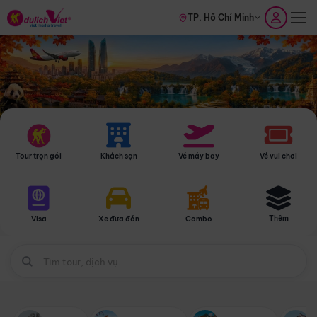
TP. Hồ Chí Minh
Tour trọn gói
Khách sạn
Vé máy bay
Vé vui chơi
Thêm
Visa
Xe đưa đón
Combo