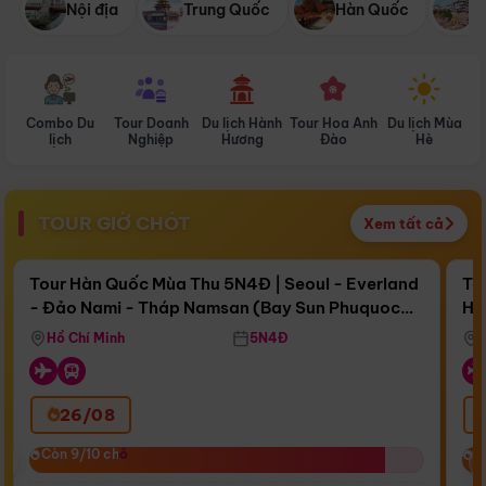
Nội địa
Trung Quốc
Hàn Quốc
N
Combo Du
Tour Doanh
Du lịch Hành
Tour Hoa Anh
Du lịch Mùa
D
lịch
Nghiệp
Hương
Đào
Hè
TOUR GIỜ CHÓT
Xem tất cả
Điểm nổi bật
Còn
16 ngày 16:51:03
Cò
Tour Hàn Quốc Mùa Thu 5N4Đ | Seoul - Everland
To
- Đảo Nami - Tháp Namsan (Bay Sun Phuquoc
Hò
Bay Sun Phuquoc Airways
Tặ
Airways)
Aq
Hồ Chí Minh
5N4Đ
26/08
‹
Còn 9/10 chỗ
Còn 9/10 chỗ
C
C