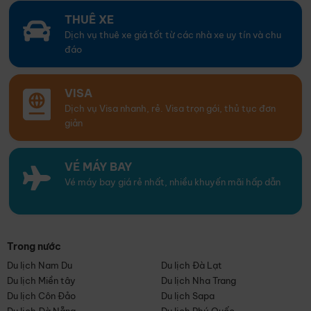
THUÊ XE
Dịch vụ thuê xe giá tốt từ các nhà xe uy tín và chu
đáo
VISA
Dịch vụ Visa nhanh, rẻ. Visa trọn gói, thủ tục đơn
giản
VÉ MÁY BAY
Vé máy bay giá rẻ nhất, nhiều khuyến mãi hấp dẫn
Trong nước
Du lịch Nam Du
Du lịch Đà Lạt
Du lịch Miền tây
Du lịch Nha Trang
Du lịch Côn Đảo
Du lịch Sapa