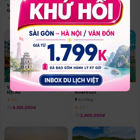
Quoc
Vinpearl Resort & Spa Phu
Phú Quốc
Quoc
★ 5.0
★ 5.0
Vinpearl Resort & Golf Nam
Melia Vinpearl Danang
Hội An
Riverfront
★ 5.0
Đà Nẵng
Từ
4,150,000đ
★ 5.0
Từ
2,400,000đ