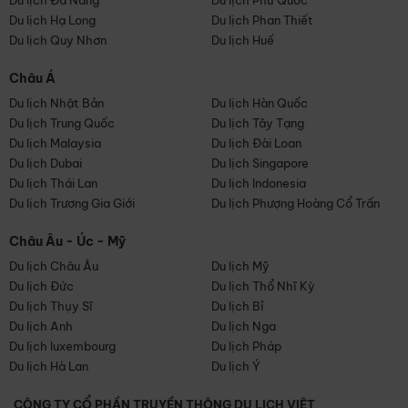
Du lịch Đà Nẵng
Du lịch Phú Quốc
Du lịch Hạ Long
Du lịch Phan Thiết
Du lịch Quy Nhơn
Du lịch Huế
Châu Á
Du lịch Nhật Bản
Du lịch Hàn Quốc
Du lịch Trung Quốc
Du lịch Tây Tạng
Du lịch Malaysia
Du lịch Đài Loan
Du lịch Dubai
Du lịch Singapore
Du lịch Thái Lan
Du lịch Indonesia
Du lịch Trương Gia Giới
Du lịch Phượng Hoàng Cổ Trấn
Châu Âu - Úc - Mỹ
Du lịch Châu Âu
Du lịch Mỹ
Du lịch Đức
Du lịch Thổ Nhĩ Kỳ
Du lịch Thụy Sĩ
Du lịch Bỉ
Du lịch Anh
Du lịch Nga
Du lịch luxembourg
Du lịch Pháp
Du lịch Hà Lan
Du lịch Ý
CÔNG TY CỔ PHẦN TRUYỀN THÔNG DU LỊCH VIỆT