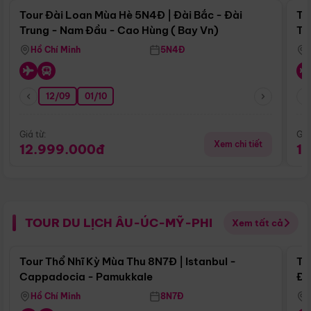
Tour Đài Loan Mùa Hè 5N4Đ | Đài Bắc - Đài
To
Trung - Nam Đầu - Cao Hùng ( Bay Vn)
Tr
Hồ Chí Minh
5N4Đ
12/09
01/10
Giá từ:
Giá
Xem chi tiết
12.999.000đ
1
TOUR DU LỊCH ÂU-ÚC-MỸ-PHI
Xem tất cả
Điểm nổi bật
Tour Thổ Nhĩ Kỳ Mùa Thu 8N7Đ | Istanbul -
To
Cappadocia - Pamukkale
Đế
Hồ Chí Minh
8N7Đ