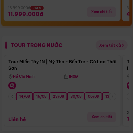
13.999.000đ
5.5
-14%
Xem chi tiết
11.999.000đ
4
TOUR TRONG NƯỚC
Xem tất cả
Điểm nổi bật
Tour Miền Tây 1N | Mỹ Tho - Bến Tre - Cù Lao Thới
To
Sơn
Hu
Hồ Chí Minh
1N0Đ
14/08
16/08
23/08
30/08
06/09
13/09
20/0
Giá
Xem chi tiết
7
Liên hệ