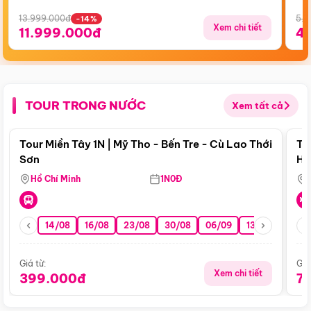
13.999.000đ
5.5
-14%
Xem chi tiết
11.999.000đ
4
TOUR TRONG NƯỚC
Xem tất cả
Điểm nổi bật
Tour Miền Tây 1N | Mỹ Tho - Bến Tre - Cù Lao Thới
To
Sơn
Hu
Hồ Chí Minh
1N0Đ
14/08
16/08
23/08
30/08
06/09
13/09
20/0
Giá từ:
Giá
Xem chi tiết
399.000đ
7