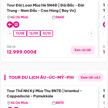
Tour Đài Loan Mùa Hè 5N4Đ | Đài Bắc - Đài
To
Trung - Nam Đầu - Cao Hùng ( Bay Vn)
Tr
Hồ Chí Minh
5N4Đ
13/08
12/09
01/10
Giá từ:
Giá
Xem chi tiết
12.999.000đ
1
TOUR DU LỊCH ÂU-ÚC-MỸ-PHI
Xem tất cả
Điểm nổi bật
Tour Thổ Nhĩ Kỳ Mùa Thu 8N7Đ | Istanbul -
To
Cappadocia - Pamukkale
Đế
Hồ Chí Minh
8N7Đ