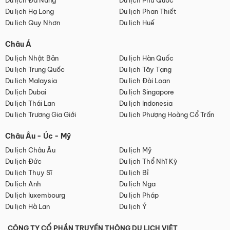
Du lịch Đà Nẵng
Du lịch Phú Quốc
Du lịch Hạ Long
Du lịch Phan Thiết
Du lịch Quy Nhơn
Du lịch Huế
Châu Á
Du lịch Nhật Bản
Du lịch Hàn Quốc
Du lịch Trung Quốc
Du lịch Tây Tạng
Du lịch Malaysia
Du lịch Đài Loan
Du lịch Dubai
Du lịch Singapore
Du lịch Thái Lan
Du lịch Indonesia
Du lịch Trương Gia Giới
Du lịch Phượng Hoàng Cổ Trấn
Châu Âu - Úc - Mỹ
Du lịch Châu Âu
Du lịch Mỹ
Du lịch Đức
Du lịch Thổ Nhĩ Kỳ
Du lịch Thụy Sĩ
Du lịch Bỉ
Du lịch Anh
Du lịch Nga
Du lịch luxembourg
Du lịch Pháp
Du lịch Hà Lan
Du lịch Ý
CÔNG TY CỔ PHẦN TRUYỀN THÔNG DU LỊCH VIỆT