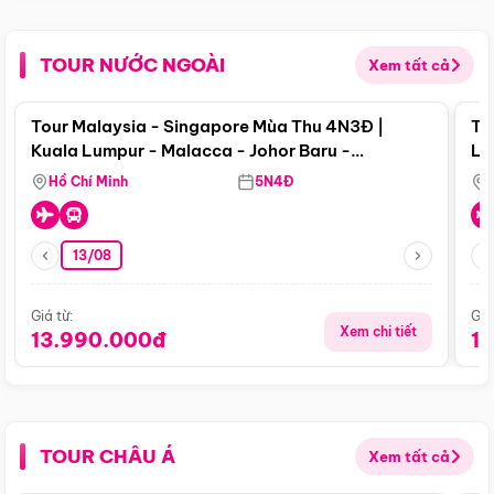
TOUR NƯỚC NGOÀI
Xem tất cả
Điểm nổi bật
Tour Malaysia - Singapore Mùa Thu 4N3Đ |
To
Kuala Lumpur - Malacca - Johor Baru -
Lử
Singapore
Hồ Chí Minh
5N4Đ
13/08
Giá từ:
Giá
Xem chi tiết
13.990.000đ
1
TOUR CHÂU Á
Xem tất cả
Điểm nổi bật