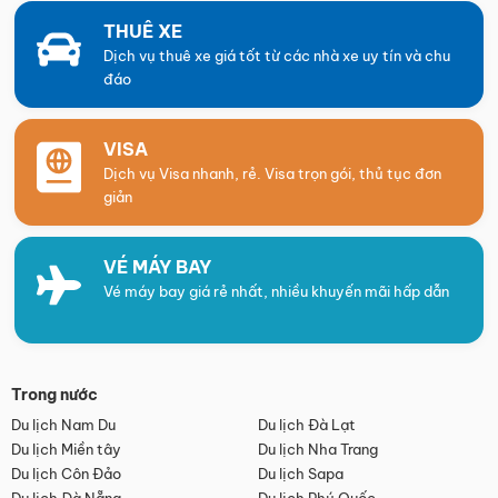
THUÊ XE
Dịch vụ thuê xe giá tốt từ các nhà xe uy tín và chu
đáo
VISA
Dịch vụ Visa nhanh, rẻ. Visa trọn gói, thủ tục đơn
giản
VÉ MÁY BAY
Vé máy bay giá rẻ nhất, nhiều khuyến mãi hấp dẫn
Trong nước
Du lịch Nam Du
Du lịch Đà Lạt
Du lịch Miền tây
Du lịch Nha Trang
Du lịch Côn Đảo
Du lịch Sapa