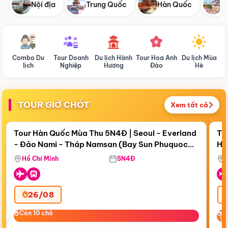
Nội địa
Trung Quốc
Hàn Quốc
N
Combo Du
Tour Doanh
Du lịch Hành
Tour Hoa Anh
Du lịch Mùa
D
lịch
Nghiệp
Hương
Đào
Hè
TOUR GIỜ CHÓT
Xem tất cả
Điểm nổi bật
Còn
18 ngày 03:50:29
Cò
Tour Hàn Quốc Mùa Thu 5N4Đ | Seoul - Everland
To
- Đảo Nami - Tháp Namsan (Bay Sun Phuquoc
Hò
Bay Sun Phuquoc Airways
Tặ
Airways)
Aq
Hồ Chí Minh
5N4Đ
26/08
‹
Còn 10 chỗ
Còn 10 chỗ
C
C