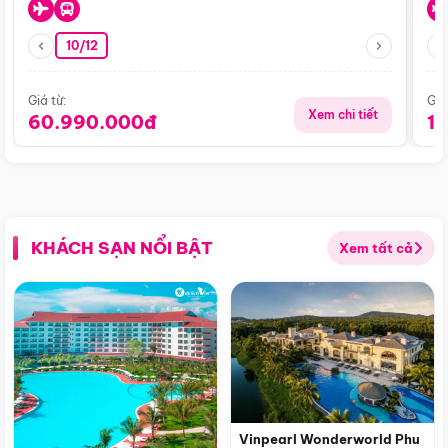
10/12
Giá từ:
Giá
Xem chi tiết
60.990.000đ
1
KHÁCH SẠN NỔI BẬT
Xem tất cả
Vinpearl Wonderworld Phu