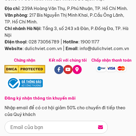
Địa chỉ
: 239A Hoàng Văn Thụ, P.Phú Nhuận, TP. Hồ Chí Minh.
Văn phòng
:
217 Bis Nguyễn Thị Minh Khai, P.Cầu Ông Lãnh,
TP. Hồ Chí Minh.
Chi nhánh Hà Nội
:
Tầng 3, số 243 xã Đàn, P.Đống Đa, TP. Hà
Nội
Điện thoại
:
028 73056789
|
Hotline
:
1900 1177
Website
:
dulichviet.com.vn
|
Email
:
info@dulichviet.com.vn
Chứng nhận
Kết nối với chúng tôi
Chấp nhận thanh toán
Đăng ký nhận thông tin khuyến mãi
Nhập email để có cơ hội giảm 50% cho chuyến đi tiếp theo
của Quý khách