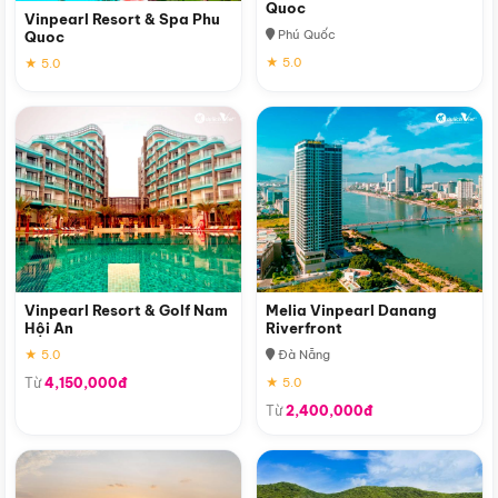
Quoc
Vinpearl Resort & Spa Phu
Phú Quốc
Quoc
★ 5.0
★ 5.0
Vinpearl Resort & Golf Nam
Melia Vinpearl Danang
Hội An
Riverfront
★ 5.0
Đà Nẵng
Từ
4,150,000đ
★ 5.0
Từ
2,400,000đ