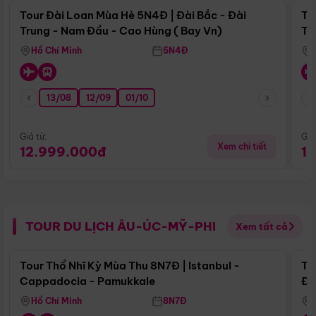
Tour Đài Loan Mùa Hè 5N4Đ | Đài Bắc - Đài
To
Trung - Nam Đầu - Cao Hùng ( Bay Vn)
Tr
Hồ Chí Minh
5N4Đ
13/08
12/09
01/10
Giá từ:
Giá
Xem chi tiết
12.999.000đ
1
TOUR DU LỊCH ÂU-ÚC-MỸ-PHI
Xem tất cả
Điểm nổi bật
Tour Thổ Nhĩ Kỳ Mùa Thu 8N7Đ | Istanbul -
To
Cappadocia - Pamukkale
Đế
Hồ Chí Minh
8N7Đ