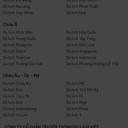
Du lịch Đà Nẵng
Du lịch Phú Quốc
Du lịch Hạ Long
Du lịch Phan Thiết
Du lịch Quy Nhơn
Du lịch Huế
Châu Á
Du lịch Nhật Bản
Du lịch Hàn Quốc
Du lịch Trung Quốc
Du lịch Tây Tạng
Du lịch Malaysia
Du lịch Đài Loan
Du lịch Dubai
Du lịch Singapore
Du lịch Thái Lan
Du lịch Indonesia
Du lịch Trương Gia Giới
Du lịch Phượng Hoàng Cổ Trấn
Châu Âu - Úc - Mỹ
Du lịch Châu Âu
Du lịch Mỹ
Du lịch Đức
Du lịch Thổ Nhĩ Kỳ
Du lịch Thụy Sĩ
Du lịch Bỉ
Du lịch Anh
Du lịch Nga
Du lịch luxembourg
Du lịch Pháp
Du lịch Hà Lan
Du lịch Ý
CÔNG TY CỔ PHẦN TRUYỀN THÔNG DU LỊCH VIỆT