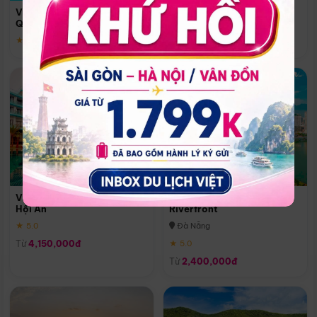
Quoc
Vinpearl Resort & Spa Phu
Phú Quốc
Quoc
★ 5.0
★ 5.0
Vinpearl Resort & Golf Nam
Melia Vinpearl Danang
Hội An
Riverfront
★ 5.0
Đà Nẵng
Từ
4,150,000đ
★ 5.0
Từ
2,400,000đ