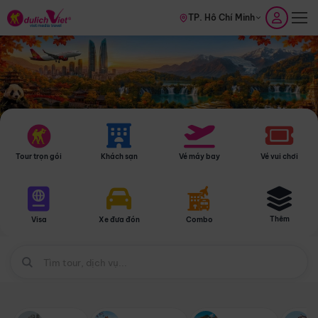
TP. Hồ Chí Minh
Tour trọn gói
Khách sạn
Vé máy bay
Vé vui chơi
Thêm
Visa
Xe đưa đón
Combo