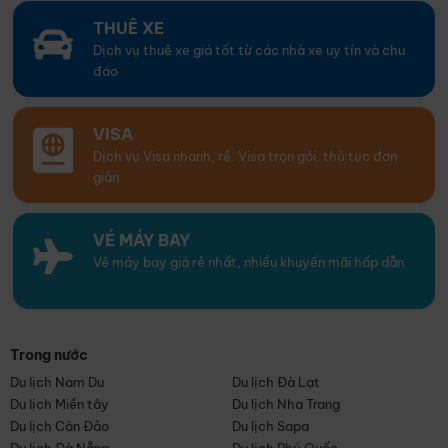
THUÊ XE
Dịch vụ thuê xe giá tốt từ các nhà xe uy tín và chu
đáo
VISA
Dịch vụ Visa nhanh, rẻ. Visa trọn gói, thủ tục đơn
giản
VÉ MÁY BAY
Vé máy bay giá rẻ nhất, nhiều khuyến mãi hấp dẫn
Trong nước
Du lịch Nam Du
Du lịch Đà Lạt
Du lịch Miền tây
Du lịch Nha Trang
Du lịch Côn Đảo
Du lịch Sapa