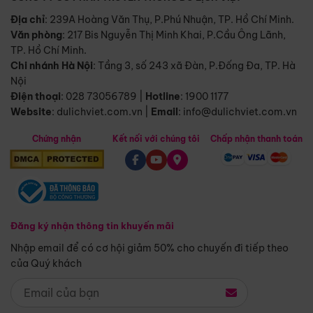
Địa chỉ
: 239A Hoàng Văn Thụ, P.Phú Nhuận, TP. Hồ Chí Minh.
Văn phòng
:
217 Bis Nguyễn Thị Minh Khai, P.Cầu Ông Lãnh,
TP. Hồ Chí Minh.
Chi nhánh Hà Nội
:
Tầng 3, số 243 xã Đàn, P.Đống Đa, TP. Hà
Nội
Điện thoại
:
028 73056789
|
Hotline
:
1900 1177
Website
:
dulichviet.com.vn
|
Email
:
info@dulichviet.com.vn
Chứng nhận
Kết nối với chúng tôi
Chấp nhận thanh toán
Đăng ký nhận thông tin khuyến mãi
Nhập email để có cơ hội giảm 50% cho chuyến đi tiếp theo
của Quý khách