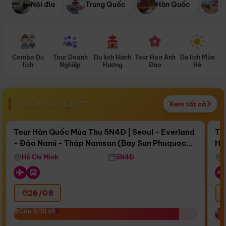
Nội địa
Trung Quốc
Hàn Quốc
N
Combo Du
Tour Doanh
Du lịch Hành
Tour Hoa Anh
Du lịch Mùa
D
lịch
Nghiệp
Hương
Đào
Hè
TOUR GIỜ CHÓT
Xem tất cả
Điểm nổi bật
Còn
17 ngày 13:53:03
Cò
Tour Hàn Quốc Mùa Thu 5N4Đ | Seoul - Everland
To
- Đảo Nami - Tháp Namsan (Bay Sun Phuquoc
Hò
Bay Sun Phuquoc Airways
Tặ
Airways)
Aq
Hồ Chí Minh
5N4Đ
26/08
‹
Còn 9/10 chỗ
Còn 9/10 chỗ
C
C