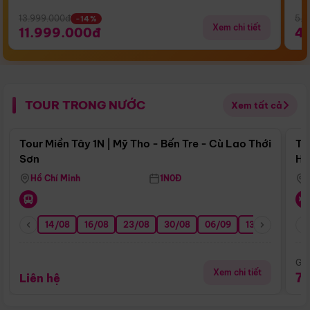
13.999.000đ
5.5
-14%
Xem chi tiết
11.999.000đ
4
TOUR TRONG NƯỚC
Xem tất cả
Điểm nổi bật
Tour Miền Tây 1N | Mỹ Tho - Bến Tre - Cù Lao Thới
To
Sơn
Hu
Hồ Chí Minh
1N0Đ
14/08
16/08
23/08
30/08
06/09
13/09
20/0
Giá
Xem chi tiết
7
Liên hệ