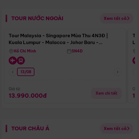
TOUR NƯỚC NGOÀI
Xem tất cả
Điểm nổi bật
Tour Malaysia - Singapore Mùa Thu 4N3Đ |
To
Kuala Lumpur - Malacca - Johor Baru -
Lử
Singapore
Hồ Chí Minh
5N4Đ
13/08
Giá từ:
Giá
Xem chi tiết
13.990.000đ
1
TOUR CHÂU Á
Xem tất cả
Điểm nổi bật