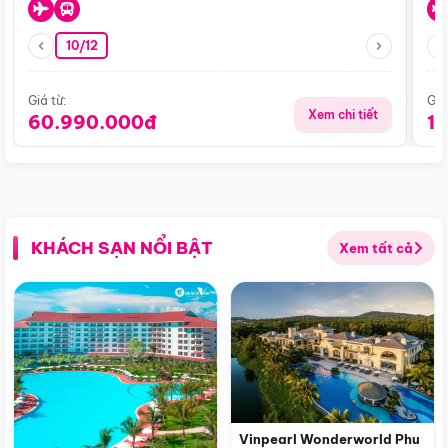
10/12
Giá từ:
Giá
Xem chi tiết
60.990.000đ
1
KHÁCH SẠN NỔI BẬT
Xem tất cả
Vinpearl Wonderworld Phu