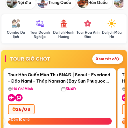
Nội địa
Trung Quốc
Hàn Quốc
N
Combo Du
Tour Doanh
Du lịch Hành
Tour Hoa Anh
Du lịch Mùa
D
lịch
Nghiệp
Hương
Đào
Hè
TOUR GIỜ CHÓT
Xem tất cả
Điểm nổi bật
Còn
18 ngày 18:39:00
Cò
Tour Hàn Quốc Mùa Thu 5N4Đ | Seoul - Everland
To
- Đảo Nami - Tháp Namsan (Bay Sun Phuquoc
Hò
Bay Sun Phuquoc Airways
Tặ
Airways)
Aq
Hồ Chí Minh
5N4Đ
26/08
‹
Còn 10 chỗ
Còn 10 chỗ
C
C