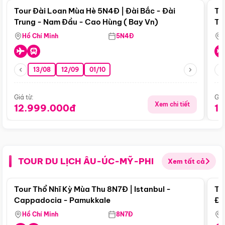
Tour Đài Loan Mùa Hè 5N4Đ | Đài Bắc - Đài
To
Trung - Nam Đầu - Cao Hùng ( Bay Vn)
Tr
Hồ Chí Minh
5N4Đ
13/08
12/09
01/10
Giá từ:
Giá
Xem chi tiết
12.999.000đ
1
TOUR DU LỊCH ÂU-ÚC-MỸ-PHI
Xem tất cả
Điểm nổi bật
Tour Thổ Nhĩ Kỳ Mùa Thu 8N7Đ | Istanbul -
To
Cappadocia - Pamukkale
Đế
Hồ Chí Minh
8N7Đ