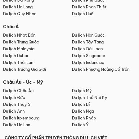
Du lịch Đà Nẵng
Du lịch Phú Quốc
Du lịch Hạ Long
Du lịch Phan Thiết
Du lịch Quy Nhơn
Du lịch Huế
Châu Á
Du lịch Nhật Bản
Du lịch Hàn Quốc
Du lịch Trung Quốc
Du lịch Tây Tạng
Du lịch Malaysia
Du lịch Đài Loan
Du lịch Dubai
Du lịch Singapore
Du lịch Thái Lan
Du lịch Indonesia
Du lịch Trương Gia Giới
Du lịch Phượng Hoàng Cổ Trấn
Châu Âu - Úc - Mỹ
Du lịch Châu Âu
Du lịch Mỹ
Du lịch Đức
Du lịch Thổ Nhĩ Kỳ
Du lịch Thụy Sĩ
Du lịch Bỉ
Du lịch Anh
Du lịch Nga
Du lịch luxembourg
Du lịch Pháp
Du lịch Hà Lan
Du lịch Ý
CÔNG TY CỔ PHẦN TRUYỀN THÔNG DU LỊCH VIỆT