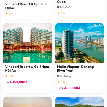
Quoc
Vinpearl Resort & Spa Phu
Phú Quốc
Quoc
★ 5.0
★ 5.0
Vinpearl Resort & Golf Nam
Melia Vinpearl Danang
Hội An
Riverfront
★ 5.0
Đà Nẵng
Từ
4,150,000đ
★ 5.0
Từ
2,400,000đ