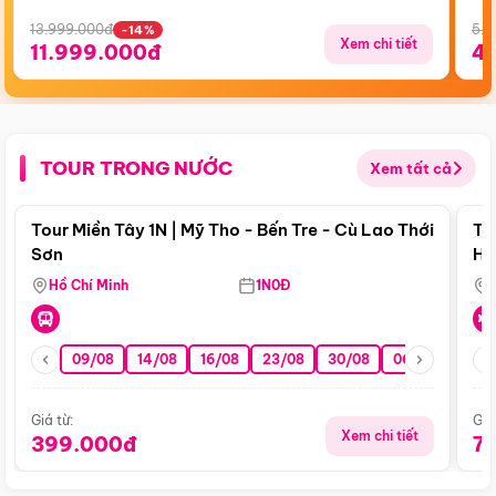
13.999.000đ
5.5
-14%
Xem chi tiết
11.999.000đ
4
TOUR TRONG NƯỚC
Xem tất cả
Điểm nổi bật
Tour Miền Tây 1N | Mỹ Tho - Bến Tre - Cù Lao Thới
To
Sơn
Hu
Hồ Chí Minh
1N0Đ
09/08
14/08
16/08
23/08
30/08
06/09
13/0
Giá từ:
Giá
Xem chi tiết
399.000đ
7