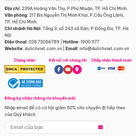
Địa chỉ
: 239A Hoàng Văn Thụ, P.Phú Nhuận, TP. Hồ Chí Minh.
Văn phòng
:
217 Bis Nguyễn Thị Minh Khai, P.Cầu Ông Lãnh,
TP. Hồ Chí Minh.
Chi nhánh Hà Nội
:
Tầng 3, số 243 xã Đàn, P.Đống Đa, TP. Hà
Nội
Điện thoại
:
028 73056789
|
Hotline
:
1900 1177
Website
:
dulichviet.com.vn
|
Email
:
info@dulichviet.com.vn
Chứng nhận
Kết nối với chúng tôi
Chấp nhận thanh toán
Đăng ký nhận thông tin khuyến mãi
Nhập email để có cơ hội giảm 50% cho chuyến đi tiếp theo
của Quý khách