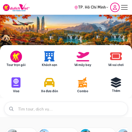
TP. Hồ Chí Minh
Tour trọn gói
Khách sạn
Vé máy bay
Vé vui chơi
Thêm
Visa
Xe đưa đón
Combo