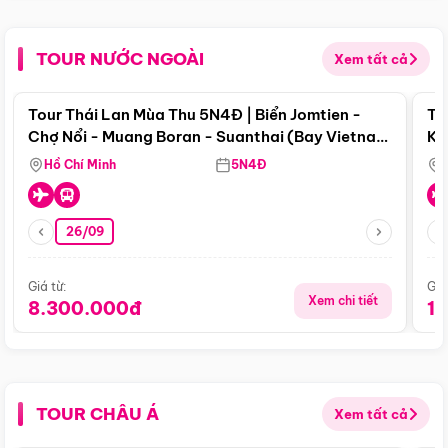
TOUR NƯỚC NGOÀI
Xem tất cả
Điểm nổi bật
Tour Thái Lan Mùa Thu 5N4Đ | Biển Jomtien -
To
Chợ Nổi - Muang Boran - Suanthai (Bay Vietnam
Ku
Airlines)
Si
Hồ Chí Minh
5N4Đ
26/09
Giá từ:
Giá
Xem chi tiết
8.300.000đ
1
TOUR CHÂU Á
Xem tất cả
Điểm nổi bật