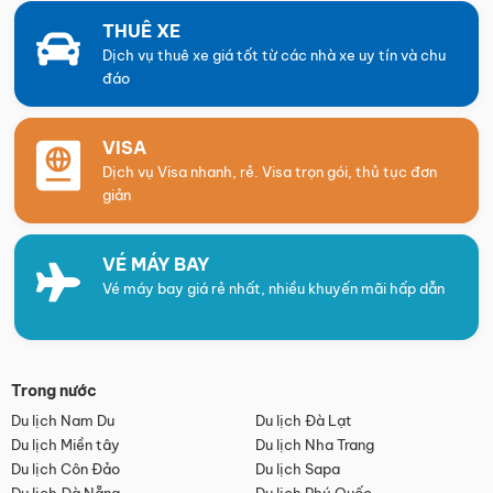
THUÊ XE
Dịch vụ thuê xe giá tốt từ các nhà xe uy tín và chu
đáo
VISA
Dịch vụ Visa nhanh, rẻ. Visa trọn gói, thủ tục đơn
giản
VÉ MÁY BAY
Vé máy bay giá rẻ nhất, nhiều khuyến mãi hấp dẫn
Trong nước
Du lịch Nam Du
Du lịch Đà Lạt
Du lịch Miền tây
Du lịch Nha Trang
Du lịch Côn Đảo
Du lịch Sapa