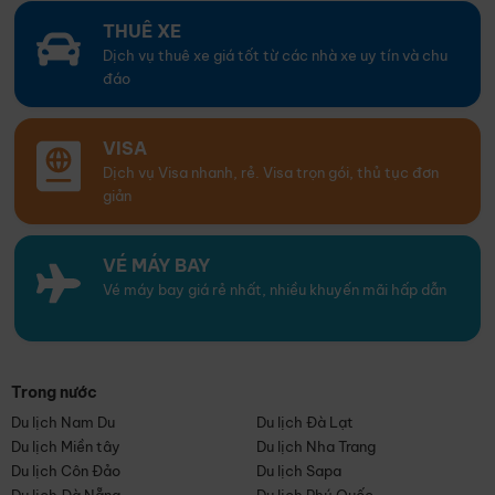
THUÊ XE
Dịch vụ thuê xe giá tốt từ các nhà xe uy tín và chu
đáo
VISA
Dịch vụ Visa nhanh, rẻ. Visa trọn gói, thủ tục đơn
giản
VÉ MÁY BAY
Vé máy bay giá rẻ nhất, nhiều khuyến mãi hấp dẫn
Trong nước
Du lịch Nam Du
Du lịch Đà Lạt
Du lịch Miền tây
Du lịch Nha Trang
Du lịch Côn Đảo
Du lịch Sapa