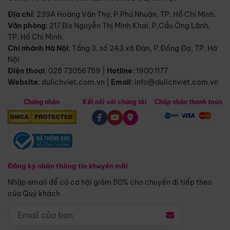
Địa chỉ
: 239A Hoàng Văn Thụ, P.Phú Nhuận, TP. Hồ Chí Minh.
Văn phòng
:
217 Bis Nguyễn Thị Minh Khai, P.Cầu Ông Lãnh,
TP. Hồ Chí Minh.
Chi nhánh Hà Nội
:
Tầng 3, số 243 xã Đàn, P.Đống Đa, TP. Hà
Nội
Điện thoại
:
028 73056789
|
Hotline
:
1900 1177
Website
:
dulichviet.com.vn
|
Email
:
info@dulichviet.com.vn
Chứng nhận
Kết nối với chúng tôi
Chấp nhận thanh toán
Đăng ký nhận thông tin khuyến mãi
Nhập email để có cơ hội giảm 50% cho chuyến đi tiếp theo
của Quý khách