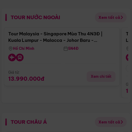
TOUR NƯỚC NGOÀI
Xem tất cả
Điểm nổi bật
Tour Malaysia - Singapore Mùa Thu 4N3Đ |
To
Kuala Lumpur - Malacca - Johor Baru -
Lử
Singapore
Hồ Chí Minh
5N4Đ
Giá từ:
Xem chi tiết
13.990.000đ
Giá
1
TOUR CHÂU Á
Xem tất cả
Điểm nổi bật