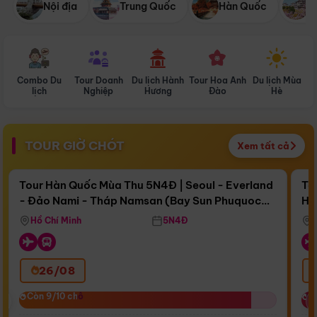
Nội địa
Trung Quốc
Hàn Quốc
N
Combo Du
Tour Doanh
Du lịch Hành
Tour Hoa Anh
Du lịch Mùa
D
lịch
Nghiệp
Hương
Đào
Hè
TOUR GIỜ CHÓT
Xem tất cả
Điểm nổi bật
Còn
17 ngày 06:36:21
Cò
Tour Hàn Quốc Mùa Thu 5N4Đ | Seoul - Everland
To
- Đảo Nami - Tháp Namsan (Bay Sun Phuquoc
Hò
Bay Sun Phuquoc Airways
Tặ
Airways)
Aq
Hồ Chí Minh
5N4Đ
26/08
‹
Còn 9/10 chỗ
Còn 9/10 chỗ
C
C