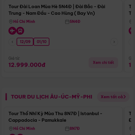
Tour Đài Loan Mùa Hè 5N4Đ | Đài Bắc - Đài
To
Trung - Nam Đầu - Cao Hùng ( Bay Vn)
Tr
Hồ Chí Minh
5N4Đ
12/09
01/10
Giá từ:
Giá
Xem chi tiết
12.999.000đ
1
TOUR DU LỊCH ÂU-ÚC-MỸ-PHI
Xem tất cả
Điểm nổi bật
Tour Thổ Nhĩ Kỳ Mùa Thu 8N7Đ | Istanbul -
To
Cappadocia - Pamukkale
Đế
Hồ Chí Minh
8N7Đ