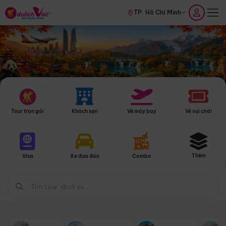
TP. Hồ Chí Minh
Tour trọn gói
Khách sạn
Vé máy bay
Vé vui chơi
Thêm
Visa
Xe đưa đón
Combo