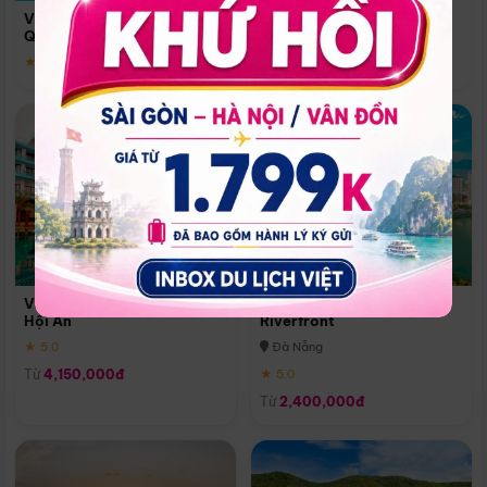
Quoc
Vinpearl Resort & Spa Phu
Phú Quốc
Quoc
★ 5.0
★ 5.0
Vinpearl Resort & Golf Nam
Melia Vinpearl Danang
Hội An
Riverfront
★ 5.0
Đà Nẵng
Từ
4,150,000đ
★ 5.0
Từ
2,400,000đ