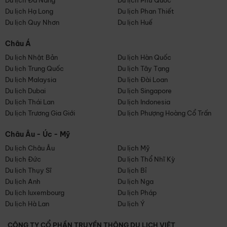
Du lịch Đà Nẵng
Du lịch Phú Quốc
Du lịch Hạ Long
Du lịch Phan Thiết
Du lịch Quy Nhơn
Du lịch Huế
Châu Á
Du lịch Nhật Bản
Du lịch Hàn Quốc
Du lịch Trung Quốc
Du lịch Tây Tạng
Du lịch Malaysia
Du lịch Đài Loan
Du lịch Dubai
Du lịch Singapore
Du lịch Thái Lan
Du lịch Indonesia
Du lịch Trương Gia Giới
Du lịch Phượng Hoàng Cổ Trấn
Châu Âu - Úc - Mỹ
Du lịch Châu Âu
Du lịch Mỹ
Du lịch Đức
Du lịch Thổ Nhĩ Kỳ
Du lịch Thụy Sĩ
Du lịch Bỉ
Du lịch Anh
Du lịch Nga
Du lịch luxembourg
Du lịch Pháp
Du lịch Hà Lan
Du lịch Ý
CÔNG TY CỔ PHẦN TRUYỀN THÔNG DU LỊCH VIỆT