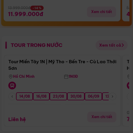
13.999.000đ
5.5
-14%
Xem chi tiết
11.999.000đ
4
TOUR TRONG NƯỚC
Xem tất cả
Điểm nổi bật
Tour Miền Tây 1N | Mỹ Tho - Bến Tre - Cù Lao Thới
To
Sơn
Hu
Hồ Chí Minh
1N0Đ
14/08
16/08
23/08
30/08
06/09
13/09
20/0
Giá
Xem chi tiết
7
Liên hệ