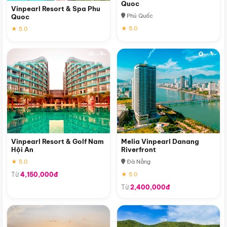
Quoc
Vinpearl Resort & Spa Phu
Phú Quốc
Quoc
★ 5.0
★ 5.0
Vinpearl Resort & Golf Nam
Melia Vinpearl Danang
Hội An
Riverfront
★ 5.0
Đà Nẵng
Từ
4,150,000đ
★ 5.0
Từ
2,400,000đ