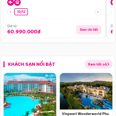
10/12
Giá từ:
Giá
Xem chi tiết
60.990.000đ
6
KHÁCH SẠN NỔI BẬT
Xem tất cả
Vinpearl Wonderworld Phu