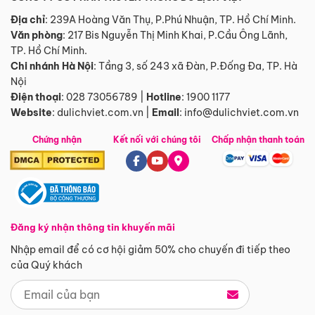
Địa chỉ
: 239A Hoàng Văn Thụ, P.Phú Nhuận, TP. Hồ Chí Minh.
Văn phòng
:
217 Bis Nguyễn Thị Minh Khai, P.Cầu Ông Lãnh,
TP. Hồ Chí Minh.
Chi nhánh Hà Nội
:
Tầng 3, số 243 xã Đàn, P.Đống Đa, TP. Hà
Nội
Điện thoại
:
028 73056789
|
Hotline
:
1900 1177
Website
:
dulichviet.com.vn
|
Email
:
info@dulichviet.com.vn
Chứng nhận
Kết nối với chúng tôi
Chấp nhận thanh toán
Đăng ký nhận thông tin khuyến mãi
Nhập email để có cơ hội giảm 50% cho chuyến đi tiếp theo
của Quý khách