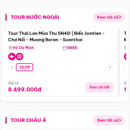
TOUR NƯỚC NGOÀI
Xem tất cả
Điểm nổi bật
Tour Thái Lan Mùa Thu 5N4Đ | Biển Jomtien -
To
Chợ Nổi - Muang Boran - Suanthai
Ku
Si
Hồ Chí Minh
5N4Đ
26/09
Giá từ:
Giá
Xem chi tiết
8.499.000đ
1
TOUR CHÂU Á
Xem tất cả
Điểm nổi bật