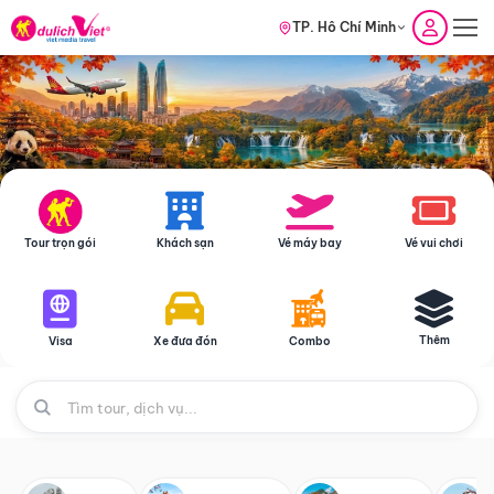
TP. Hồ Chí Minh
Tour trọn gói
Khách sạn
Vé máy bay
Vé vui chơi
Thêm
Visa
Xe đưa đón
Combo