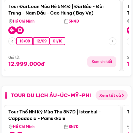
Tour Đài Loan Mùa Hè 5N4Đ | Đài Bắc - Đài
To
Trung - Nam Đầu - Cao Hùng ( Bay Vn)
Tr
Hồ Chí Minh
5N4Đ
13/08
12/09
01/10
Giá từ:
Giá
Xem chi tiết
12.999.000đ
1
TOUR DU LỊCH ÂU-ÚC-MỸ-PHI
Xem tất cả
Điểm nổi bật
Tour Thổ Nhĩ Kỳ Mùa Thu 8N7Đ | Istanbul -
To
Cappadocia - Pamukkale
Hồ Chí Minh
8N7Đ