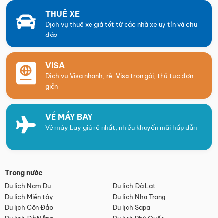
THUÊ XE
Dịch vụ thuê xe giá tốt từ các nhà xe uy tín và chu
đáo
VISA
Dịch vụ Visa nhanh, rẻ. Visa trọn gói, thủ tục đơn
giản
VÉ MÁY BAY
Vé máy bay giá rẻ nhất, nhiều khuyến mãi hấp dẫn
Trong nước
Du lịch Nam Du
Du lịch Đà Lạt
Du lịch Miền tây
Du lịch Nha Trang
Du lịch Côn Đảo
Du lịch Sapa