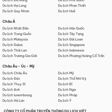
Du lịch Đà Nẵng
Du lịch Phú Quốc
Du lịch Hạ Long
Du lịch Phan Thiết
Du lịch Quy Nhơn
Du lịch Huế
Châu Á
Du lịch Nhật Bản
Du lịch Hàn Quốc
Du lịch Trung Quốc
Du lịch Tây Tạng
Du lịch Malaysia
Du lịch Đài Loan
Du lịch Dubai
Du lịch Singapore
Du lịch Thái Lan
Du lịch Indonesia
Du lịch Trương Gia Giới
Du lịch Phượng Hoàng Cổ Trấn
Châu Âu - Úc - Mỹ
Du lịch Châu Âu
Du lịch Mỹ
Du lịch Đức
Du lịch Thổ Nhĩ Kỳ
Du lịch Thụy Sĩ
Du lịch Bỉ
Du lịch Anh
Du lịch Nga
Du lịch luxembourg
Du lịch Pháp
Du lịch Hà Lan
Du lịch Ý
CÔNG TY CỔ PHẦN TRUYỀN THÔNG DU LỊCH VIỆT