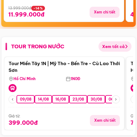
13.999.000đ
-14%
Xem chi tiết
11.999.000đ
4
TOUR TRONG NƯỚC
Xem tất cả
Điểm nổi bật
Tour Miền Tây 1N | Mỹ Tho - Bến Tre - Cù Lao Thới
To
Sơn
Hu
Hồ Chí Minh
1N0Đ
09/08
14/08
16/08
23/08
30/08
06/09
13/0
Giá từ:
Giá
Xem chi tiết
399.000đ
7