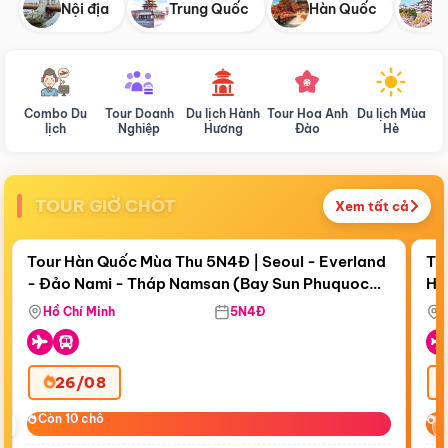
Nội địa
Trung Quốc
Hàn Quốc
N
Combo Du
Tour Doanh
Du lịch Hành
Tour Hoa Anh
Du lịch Mùa
D
lịch
Nghiệp
Hương
Đào
Hè
TOUR GIỜ CHÓT
Xem tất cả
Điểm nổi bật
Còn
19 ngày 07:12:08
Cò
Tour Hàn Quốc Mùa Thu 5N4Đ | Seoul - Everland
To
- Đảo Nami - Tháp Namsan (Bay Sun Phuquoc
Hò
Tặ
Airways)
Aq
Hồ Chí Minh
5N4Đ
26/08
‹
Còn 10 chỗ
Còn 10 chỗ
C
C