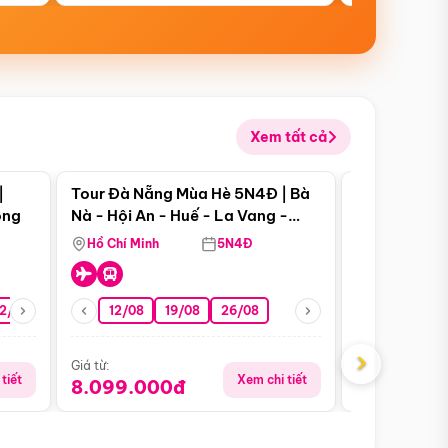
Xem tất cả
 bật
Điểm nổi bật
|
Tour Đà Nẵng Mùa Hè 5N4Đ | Bà
Tour Đà Nẵn
ong
Nà - Hội An - Huế - La Vang -
Nà - Hội An
Động Thiên Đường
Nha
Hồ Chí Minh
5N4Đ
Hồ Chí Minh
2/08
26/08
05/09
12/08
19/08
09/09
26/08
12/09
13/08
›
Giá từ:
Giá từ:
tiết
Xem chi tiết
8.099.000đ
6.899.00