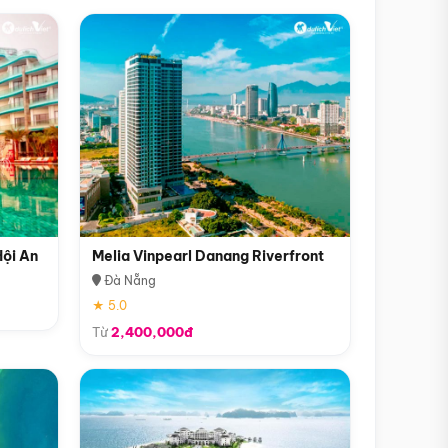
Hội An
Melia Vinpearl Danang Riverfront
Đà Nẵng
★ 5.0
Từ
2,400,000đ