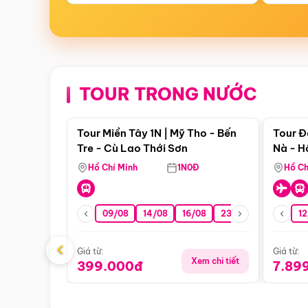
TOUR TRONG NƯỚC
Điểm nổi bật
Tour Miền Tây 1N | Mỹ Tho - Bến
Tour Đ
Tre - Cù Lao Thới Sơn
Nà - H
Nha
Hồ Chí Minh
1N0Đ
Hồ Ch
09/08
14/08
16/08
23/08
30/08
12
0
‹
Giá từ:
Giá từ:
Xem chi tiết
399.000đ
7.89