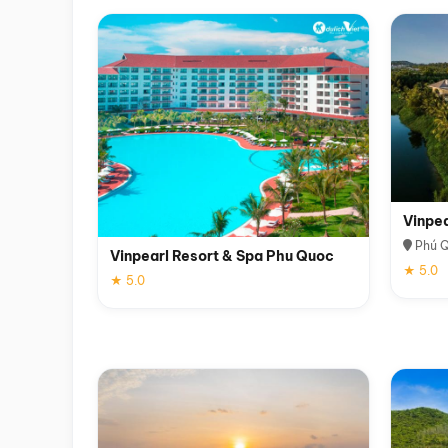
Vinpe
Phú 
Vinpearl Resort & Spa Phu Quoc
★ 5.0
★ 5.0