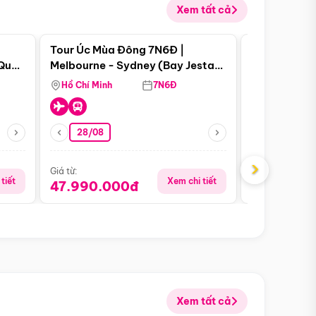
Xem tất cả
 bật
Điểm nổi bật
Tour Úc Mùa Đông 7N6Đ |
Tour Nam Ph
 Quan
Melbourne - Sydney (Bay Jestar
Cape Town -
Airways)
Bàn - Johan
Hồ Chí Minh
7N6Đ
Hồ Chí Minh
Safari - Lo
28/08
28/08
›
Giá từ:
Giá từ:
tiết
Xem chi tiết
47.990.000đ
88.900.0
Xem tất cả