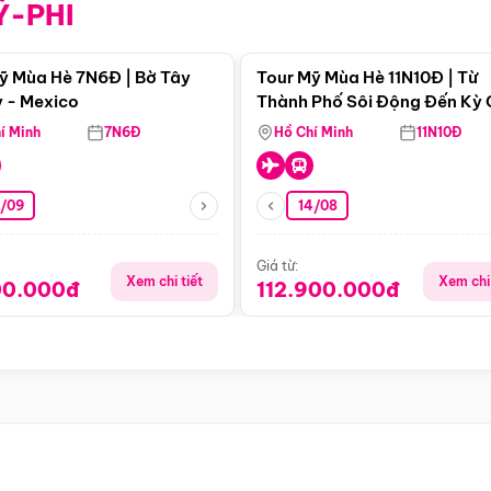
Ỹ-PHI
Điểm nổi bật
Điểm nổi
ỹ Mùa Hè 7N6Đ | Bờ Tây
Tour Mỹ Mùa Hè 11N10Đ | Từ
 - Mexico
Thành Phố Sôi Động Đến Kỳ
Thiên Nhiên Mỹ
í Minh
7N6Đ
Hồ Chí Minh
11N10Đ
9/09
14/08
Giá từ:
Xem chi tiết
Xem chi 
00.000đ
112.900.000đ