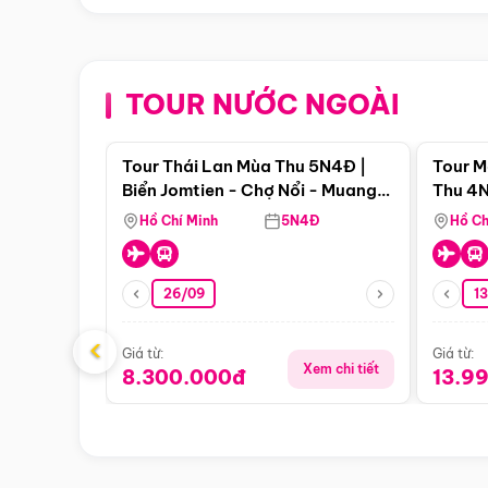
TOUR NƯỚC NGOÀI
Điểm nổi bật
Tour Thái Lan Mùa Thu 5N4Đ |
Tour M
Biển Jomtien - Chợ Nổi - Muang
Thu 4N
Boran - Suanthai
Malacc
Hồ Chí Minh
5N4Đ
Hồ Ch
Singa
26/09
1
‹
Giá từ:
Giá từ:
Xem chi tiết
8.300.000đ
13.9