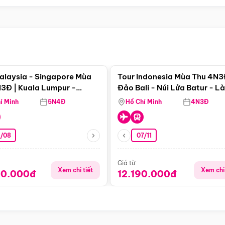
Điểm nổi bật
Điểm nổi
alaysia - Singapore Mùa
Tour Indonesia Mùa Thu 4N3
3Đ | Kuala Lumpur -
Đảo Bali - Núi Lửa Batur - L
a - Johor Baru -
Penglipuran
í Minh
5N4Đ
Hồ Chí Minh
4N3Đ
pore
3/08
07/11
Giá từ:
Xem chi tiết
Xem chi 
90.000đ
12.190.000đ