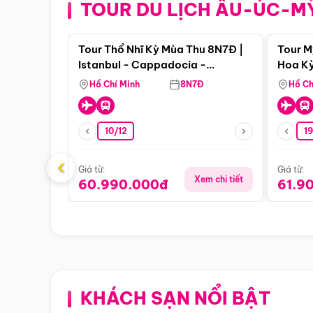
TOUR DU LỊCH ÂU-ÚC-M
Điểm nổi bật
Tour Thổ Nhĩ Kỳ Mùa Thu 8N7Đ |
Tour M
Istanbul - Cappadocia -
Hoa Kỳ
Pamukkale
Hồ Chí Minh
8N7Đ
Hồ Ch
10/12
1
‹
Giá từ:
Giá từ:
Xem chi tiết
60.990.000đ
61.9
KHÁCH SẠN NỔI BẬT