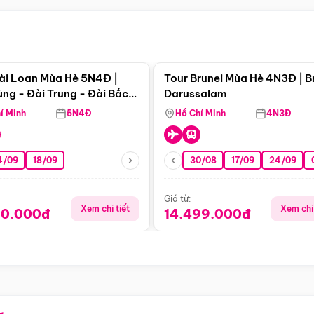
Điểm nổi bật
Điểm nổi
ài Loan Mùa Hè 5N4Đ |
Tour Brunei Mùa Hè 4N3Đ | B
ng - Đài Trung - Đài Bắc
Darussalam
j)
í Minh
5N4Đ
Hồ Chí Minh
4N3Đ
4/09
18/09
30/08
17/09
24/09
Giá từ:
Xem chi tiết
Xem chi 
90.000đ
14.499.000đ