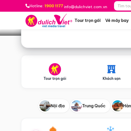
Bạn muốn đi đâu?
*
Hotline:
1900 1177
info@dulichviet.com.vn
Tour trọn gói
Vé máy bay
Tour trọn gói
Khách sạn
Nội địa
Trung Quốc
Hàn