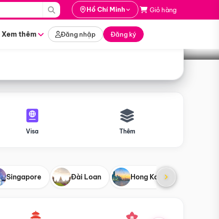
i hành
Hồ Chí Minh
Giỏ hàng
Tìm tour
tháng nào
Xem thêm
Đăng nhập
Đăng ký
Visa
Thêm
Singapore
Đài Loan
Hong Kong
Mỹ