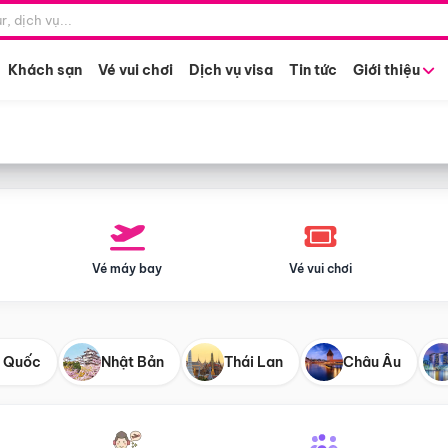
Điểm khởi hành
Tháng khở
Hồ Chí Minh
Bất kỳ 
Khách sạn
Vé vui chơi
Dịch vụ visa
Tin tức
Giới thiệu
Vé máy bay
Vé vui chơi
 Quốc
Nhật Bản
Thái Lan
Châu Âu