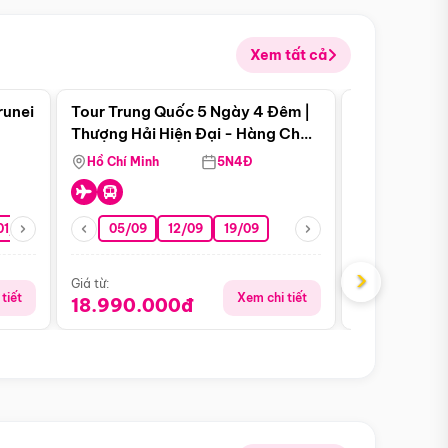
Xem tất cả
 bật
Điểm nổi bật
runei
Tour Trung Quốc 5 Ngày 4 Đêm |
Tour Trung 
Tour Hè
Thượng Hải Hiện Đại - Hàng Châu
Ân Thi - Trư
Nên Thơ - Ô Trấn Cổ Kính
Hồ Chí Minh
5N4Đ
Hồ Chí Minh
01/10
15/10
29/10
05/09
12/09
19/09
16/08
›
Giá từ:
Giá từ:
tiết
Xem chi tiết
18.990.000đ
16.990.0