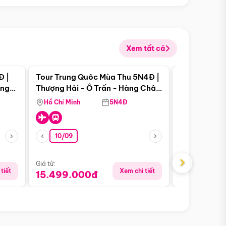
Xem tất cả
 bật
Điểm nổi bật
Đ |
Tour Trung Quôc Mùa Thu 5N4Đ |
Tour Trung
àng
Thượng Hải - Ô Trấn - Hàng Châu
| Thành Đô 
(Tour Không Shopping)
Viên Gấu Tr
Hồ Chí Minh
5N4Đ
Hồ Chí Minh
10/09
23/08
›
Giá từ:
Giá từ:
tiết
Xem chi tiết
15.499.000đ
16.999.0