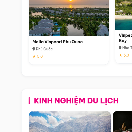
Vinpea
Bay
Melia Vinpearl Phu Quoc
Nha T
Phú Quốc
★ 5.0
★ 5.0
KINH NGHIỆM DU LỊCH