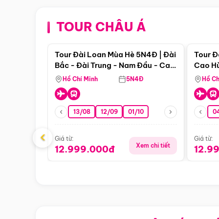
TOUR CHÂU Á
Điểm nổi bật
Tour Đài Loan Mùa Hè 5N4Đ | Đài
Tour Đ
Bắc - Đài Trung - Nam Đầu - Cao
Cao Hù
Hùng ( Bay Vn)
(Bay V
Hồ Chí Minh
5N4Đ
Hồ Ch
13/08
12/09
01/10
0
‹
Giá từ:
Giá từ:
Xem chi tiết
12.999.000đ
12.9