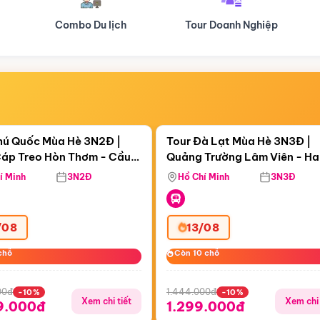
Tour Doanh Nghiệp
Du lịch Hành Hương
Điểm nổi bật
Điểm nổi
ngày 21:10:54
Còn
05 ngày 21:10:54
hú Quốc Mùa Hè 3N2Đ |
Tour Đà Lạt Mùa Hè 3N3Đ |
áp Treo Hòn Thơm - Cầu
Quảng Trường Lâm Viên - H
áp Treo Hòn Thơm
Công Viên Nước Aquatopia
Hill - Puppy Farm
í Minh
3N2Đ
Hồ Chí Minh
3N3Đ
/08
13/08
chỗ
chỗ
Còn 10 chỗ
Còn 10 chỗ
00đ
1.444.000đ
-10%
-10%
Xem chi tiết
Xem chi 
9.000đ
1.299.000đ