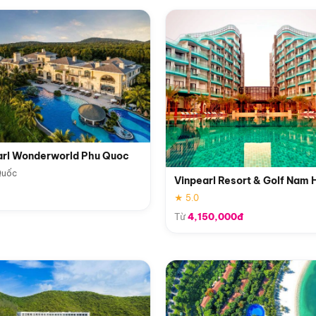
arl Wonderworld Phu Quoc
Quốc
Vinpearl Resort & Golf Nam 
★ 5.0
Từ
4,150,000đ