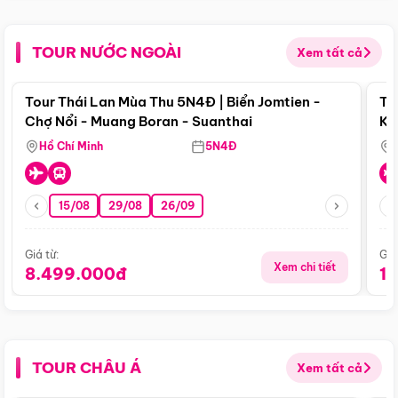
TOUR NƯỚC NGOÀI
Xem tất cả
Điểm nổi bật
Tour Thái Lan Mùa Thu 5N4Đ | Biển Jomtien -
To
Chợ Nổi - Muang Boran - Suanthai
Ku
Si
Hồ Chí Minh
5N4Đ
15/08
29/08
26/09
Giá từ:
Giá
Xem chi tiết
8.499.000đ
1
TOUR CHÂU Á
Xem tất cả
Điểm nổi bật