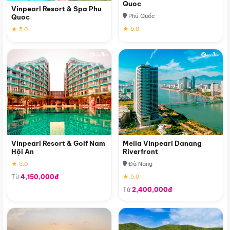
Quoc
Vinpearl Resort & Spa Phu
Phú Quốc
Quoc
★ 5.0
★ 5.0
Vinpearl Resort & Golf Nam
Melia Vinpearl Danang
Hội An
Riverfront
★ 5.0
Đà Nẵng
Từ
4,150,000đ
★ 5.0
Từ
2,400,000đ