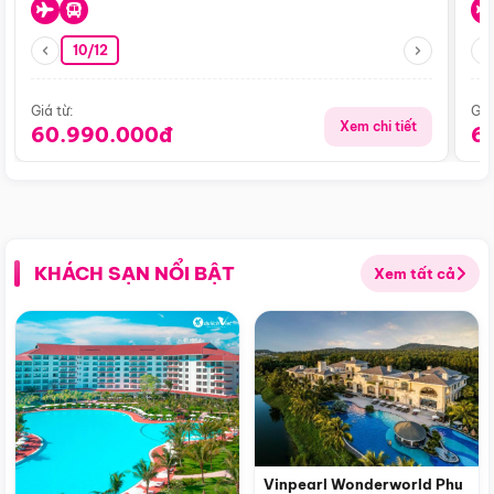
10/12
Giá từ:
Giá
Xem chi tiết
60.990.000đ
6
KHÁCH SẠN NỔI BẬT
Xem tất cả
Vinpearl Wonderworld Phu