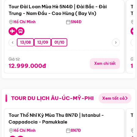
Tour Đài Loan Mùa Hè 5N4Đ | Đài Bắc - Đài
To
Trung - Nam Đầu - Cao Hùng ( Bay Vn)
Tr
Hồ Chí Minh
5N4Đ
13/08
12/09
01/10
Giá từ:
Giá
Xem chi tiết
12.999.000đ
1
TOUR DU LỊCH ÂU-ÚC-MỸ-PHI
Xem tất cả
Điểm nổi bật
Tour Thổ Nhĩ Kỳ Mùa Thu 8N7Đ | Istanbul -
To
Cappadocia - Pamukkale
Hồ Chí Minh
8N7Đ