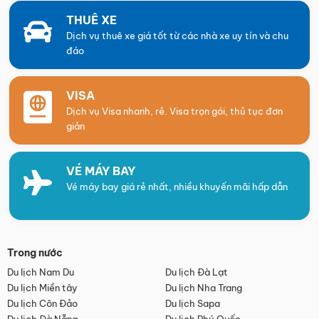
THUÊ XE
Dịch vụ thuê xe giá tốt từ các nhà xe uy tín và chu
đáo
VISA
Dịch vụ Visa nhanh, rẻ. Visa trọn gói, thủ tục đơn
giản
VÉ MÁY BAY
Vé máy bay giá rẻ nhất, nhiều khuyến mãi hấp dẫn
Trong nước
Du lịch Nam Du
Du lịch Đà Lạt
Du lịch Miền tây
Du lịch Nha Trang
Du lịch Côn Đảo
Du lịch Sapa