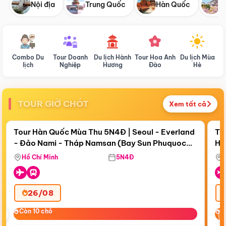
Nội địa
Trung Quốc
Hàn Quốc
N
Combo Du
Tour Doanh
Du lịch Hành
Tour Hoa Anh
Du lịch Mùa
D
lịch
Nghiệp
Hương
Đào
Hè
TOUR GIỜ CHÓT
Xem tất cả
Điểm nổi bật
Còn
19 ngày 11:58:25
Cò
Tour Hàn Quốc Mùa Thu 5N4Đ | Seoul - Everland
To
- Đảo Nami - Tháp Namsan (Bay Sun Phuquoc
Hò
Tặ
Airways)
Aq
Hồ Chí Minh
5N4Đ
26/08
‹
Còn 10 chỗ
Còn 10 chỗ
C
C