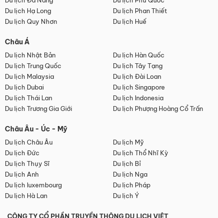
Du lịch Đà Nẵng
Du lịch Phú Quốc
Du lịch Hạ Long
Du lịch Phan Thiết
Du lịch Quy Nhơn
Du lịch Huế
Châu Á
Du lịch Nhật Bản
Du lịch Hàn Quốc
Du lịch Trung Quốc
Du lịch Tây Tạng
Du lịch Malaysia
Du lịch Đài Loan
Du lịch Dubai
Du lịch Singapore
Du lịch Thái Lan
Du lịch Indonesia
Du lịch Trương Gia Giới
Du lịch Phượng Hoàng Cổ Trấn
Châu Âu - Úc - Mỹ
Du lịch Châu Âu
Du lịch Mỹ
Du lịch Đức
Du lịch Thổ Nhĩ Kỳ
Du lịch Thụy Sĩ
Du lịch Bỉ
Du lịch Anh
Du lịch Nga
Du lịch luxembourg
Du lịch Pháp
Du lịch Hà Lan
Du lịch Ý
CÔNG TY CỔ PHẦN TRUYỀN THÔNG DU LỊCH VIỆT