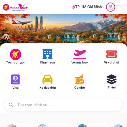
TP. Hồ Chí Minh
Tour trọn gói
Khách sạn
Vé máy bay
Vé vui chơi
Thêm
Visa
Xe đưa đón
Combo