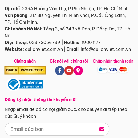
Địa chỉ
: 239A Hoàng Văn Thụ, P.Phú Nhuận, TP. Hồ Chí Minh.
Văn phòng
:
217 Bis Nguyễn Thị Minh Khai, P.Cầu Ông Lãnh,
TP. Hồ Chí Minh.
Chi nhánh Hà Nội
:
Tầng 3, số 243 xã Đàn, P.Đống Đa, TP. Hà
Nội
Điện thoại
:
028 73056789
|
Hotline
:
1900 1177
Website
:
dulichviet.com.vn
|
Email
:
info@dulichviet.com.vn
Chứng nhận
Kết nối với chúng tôi
Chấp nhận thanh toán
Đăng ký nhận thông tin khuyến mãi
Nhập email để có cơ hội giảm 50% cho chuyến đi tiếp theo
của Quý khách