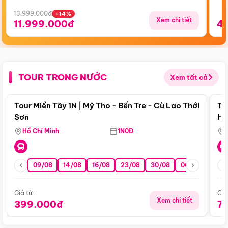
13.999.000đ
-14%
Xem chi tiết
11.999.000đ
4
TOUR TRONG NƯỚC
Xem tất cả
Điểm nổi bật
Tour Miền Tây 1N | Mỹ Tho - Bến Tre - Cù Lao Thới
To
Sơn
Hu
Hồ Chí Minh
1N0Đ
09/08
14/08
16/08
23/08
30/08
06/09
13/0
Giá từ:
Giá
Xem chi tiết
399.000đ
7