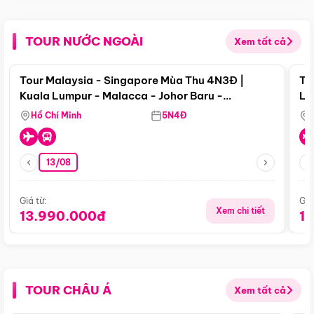
TOUR NƯỚC NGOÀI
Xem tất cả
Điểm nổi bật
Tour Malaysia - Singapore Mùa Thu 4N3Đ |
To
Kuala Lumpur - Malacca - Johor Baru -
Lử
Singapore
Hồ Chí Minh
5N4Đ
13/08
Giá từ:
Giá
Xem chi tiết
13.990.000đ
1
TOUR CHÂU Á
Xem tất cả
Điểm nổi bật