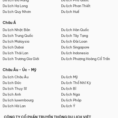
Du lịch Đà Nẵng
Du lịch Phú Quốc
Du lịch Hạ Long
Du lịch Phan Thiết
Du lịch Quy Nhơn
Du lịch Huế
Châu Á
Du lịch Nhật Bản
Du lịch Hàn Quốc
Du lịch Trung Quốc
Du lịch Tây Tạng
Du lịch Malaysia
Du lịch Đài Loan
Du lịch Dubai
Du lịch Singapore
Du lịch Thái Lan
Du lịch Indonesia
Du lịch Trương Gia Giới
Du lịch Phượng Hoàng Cổ Trấn
Châu Âu - Úc - Mỹ
Du lịch Châu Âu
Du lịch Mỹ
Du lịch Đức
Du lịch Thổ Nhĩ Kỳ
Du lịch Thụy Sĩ
Du lịch Bỉ
Du lịch Anh
Du lịch Nga
Du lịch luxembourg
Du lịch Pháp
Du lịch Hà Lan
Du lịch Ý
CÔNG TY CỔ PHẦN TRUYỀN THÔNG DU LỊCH VIỆT