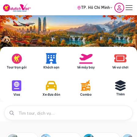
TP. Hồ Chí Minh
Tour trọn gói
Khách sạn
Vé máy bay
Vé vui chơi
Thêm
Visa
Xe đưa đón
Combo