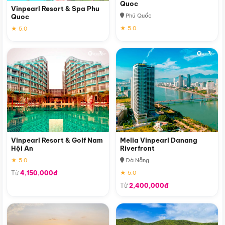
Quoc
Vinpearl Resort & Spa Phu
Phú Quốc
Quoc
★ 5.0
★ 5.0
Vinpearl Resort & Golf Nam
Melia Vinpearl Danang
Hội An
Riverfront
★ 5.0
Đà Nẵng
Từ
4,150,000đ
★ 5.0
Từ
2,400,000đ