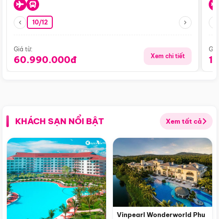
10/12
Giá từ:
Giá
Xem chi tiết
60.990.000đ
1
KHÁCH SẠN NỔI BẬT
Xem tất cả
Vinpearl Wonderworld Phu