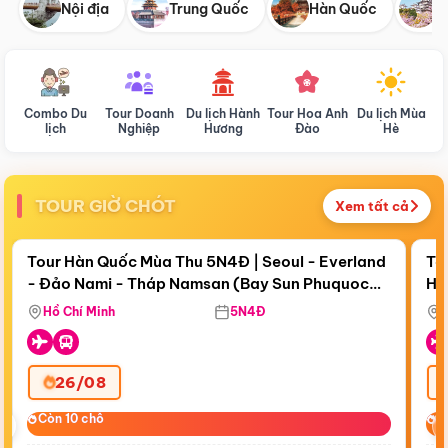
Nội địa
Trung Quốc
Hàn Quốc
N
Combo Du
Tour Doanh
Du lịch Hành
Tour Hoa Anh
Du lịch Mùa
D
lịch
Nghiệp
Hương
Đào
Hè
TOUR GIỜ CHÓT
Xem tất cả
Điểm nổi bật
Còn
18 ngày 07:56:54
Cò
Tour Hàn Quốc Mùa Thu 5N4Đ | Seoul - Everland
To
- Đảo Nami - Tháp Namsan (Bay Sun Phuquoc
Hò
Bay Sun Phuquoc Airways
Tặ
Airways)
Aq
Hồ Chí Minh
5N4Đ
26/08
‹
Còn 10 chỗ
Còn 10 chỗ
C
C