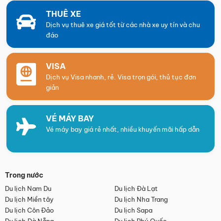
THUÊ XE
Dịch vụ thuê xe giá tốt từ các nhà xe uy tín và chu
đáo
VISA
Dịch vụ Visa nhanh, rẻ. Visa trọn gói, thủ tục đơn
giản
VÉ MÁY BAY
Vé máy bay giá rẻ nhất, nhiều khuyến mãi hấp dẫn
Trong nước
Du lịch Nam Du
Du lịch Đà Lạt
Du lịch Miền tây
Du lịch Nha Trang
Du lịch Côn Đảo
Du lịch Sapa