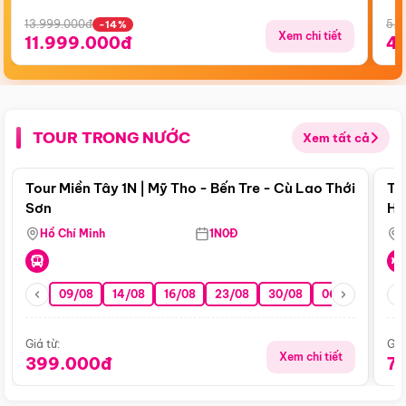
13.999.000đ
5.5
-14%
Xem chi tiết
11.999.000đ
4
TOUR TRONG NƯỚC
Xem tất cả
Điểm nổi bật
Tour Miền Tây 1N | Mỹ Tho - Bến Tre - Cù Lao Thới
To
Sơn
Hu
Hồ Chí Minh
1N0Đ
09/08
14/08
16/08
23/08
30/08
06/09
13/0
Giá từ:
Giá
Xem chi tiết
399.000đ
7