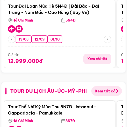
Tour Đài Loan Mùa Hè 5N4Đ | Đài Bắc - Đài
To
Trung - Nam Đầu - Cao Hùng ( Bay Vn)
Tr
Hồ Chí Minh
5N4Đ
13/08
12/09
01/10
Giá từ:
Giá
Xem chi tiết
12.999.000đ
1
TOUR DU LỊCH ÂU-ÚC-MỸ-PHI
Xem tất cả
Điểm nổi bật
Tour Thổ Nhĩ Kỳ Mùa Thu 8N7Đ | Istanbul -
To
Cappadocia - Pamukkale
Đế
Hồ Chí Minh
8N7Đ