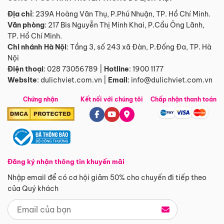
Địa chỉ
: 239A Hoàng Văn Thụ, P.Phú Nhuận, TP. Hồ Chí Minh.
Văn phòng
:
217 Bis Nguyễn Thị Minh Khai, P.Cầu Ông Lãnh,
TP. Hồ Chí Minh.
Chi nhánh Hà Nội
:
Tầng 3, số 243 xã Đàn, P.Đống Đa, TP. Hà
Nội
Điện thoại
:
028 73056789
|
Hotline
:
1900 1177
Website
:
dulichviet.com.vn
|
Email
:
info@dulichviet.com.vn
Chứng nhận
Kết nối với chúng tôi
Chấp nhận thanh toán
Đăng ký nhận thông tin khuyến mãi
Nhập email để có cơ hội giảm 50% cho chuyến đi tiếp theo
của Quý khách