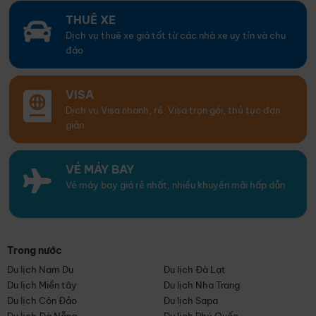
THUÊ XE
Dịch vụ thuê xe giá tốt từ các nhà xe uy tín và chu
đáo
VISA
Dịch vụ Visa nhanh, rẻ. Visa trọn gói, thủ tục đơn
giản
VÉ MÁY BAY
Vé máy bay giá rẻ nhất, nhiều khuyến mãi hấp dẫn
Trong nước
Du lịch Nam Du
Du lịch Đà Lạt
Du lịch Miền tây
Du lịch Nha Trang
Du lịch Côn Đảo
Du lịch Sapa