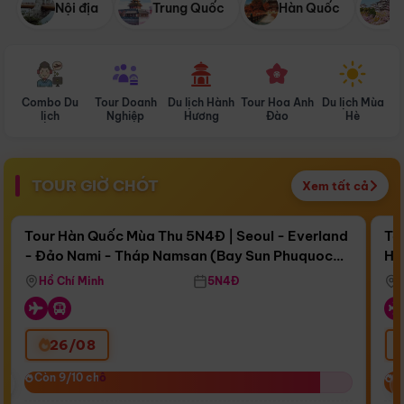
Nội địa
Trung Quốc
Hàn Quốc
N
Combo Du
Tour Doanh
Du lịch Hành
Tour Hoa Anh
Du lịch Mùa
D
lịch
Nghiệp
Hương
Đào
Hè
TOUR GIỜ CHÓT
Xem tất cả
Điểm nổi bật
Còn
16 ngày 16:54:44
Cò
Tour Hàn Quốc Mùa Thu 5N4Đ | Seoul - Everland
To
- Đảo Nami - Tháp Namsan (Bay Sun Phuquoc
Hò
Bay Sun Phuquoc Airways
Tặ
Airways)
Aq
Hồ Chí Minh
5N4Đ
26/08
‹
Còn 9/10 chỗ
Còn 9/10 chỗ
C
C