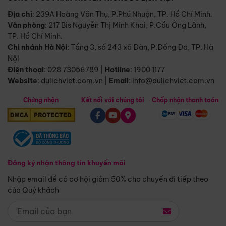
Địa chỉ
: 239A Hoàng Văn Thụ, P.Phú Nhuận, TP. Hồ Chí Minh.
Văn phòng
:
217 Bis Nguyễn Thị Minh Khai, P.Cầu Ông Lãnh,
TP. Hồ Chí Minh.
Chi nhánh Hà Nội
:
Tầng 3, số 243 xã Đàn, P.Đống Đa, TP. Hà
Nội
Điện thoại
:
028 73056789
|
Hotline
:
1900 1177
Website
:
dulichviet.com.vn
|
Email
:
info@dulichviet.com.vn
Chứng nhận
Kết nối với chúng tôi
Chấp nhận thanh toán
Đăng ký nhận thông tin khuyến mãi
Nhập email để có cơ hội giảm 50% cho chuyến đi tiếp theo
của Quý khách