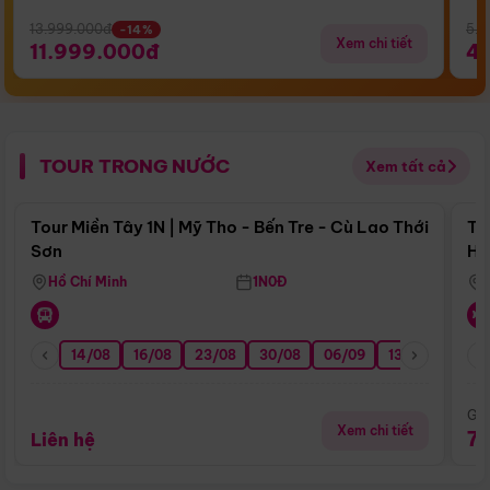
13.999.000đ
5.5
-14%
Xem chi tiết
11.999.000đ
4
TOUR TRONG NƯỚC
Xem tất cả
Điểm nổi bật
Tour Miền Tây 1N | Mỹ Tho - Bến Tre - Cù Lao Thới
To
Sơn
Hu
Hồ Chí Minh
1N0Đ
14/08
16/08
23/08
30/08
06/09
13/09
20/0
Giá
Xem chi tiết
7
Liên hệ