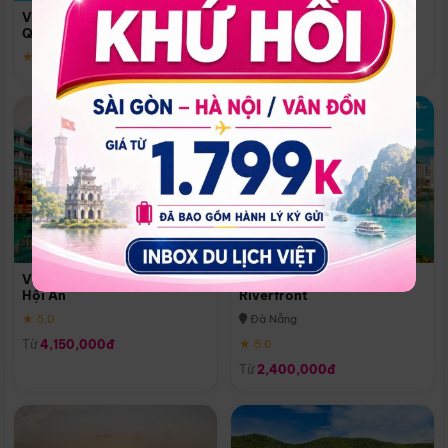
Quoc
Vinpearl Resort & Spa Phu
Phú Quốc
Quoc
★ 5.0
★ 5.0
Vinpearl Resort & Golf Nam
Melia Vinpearl Danang
Hội An
Riverfront
★ 5.0
Đà Nẵng
Từ
4,150,000đ
★ 5.0
Từ
2,400,000đ