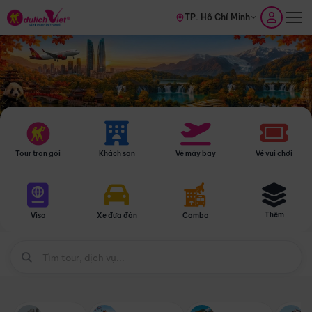
TP. Hồ Chí Minh
Tour trọn gói
Khách sạn
Vé máy bay
Vé vui chơi
Thêm
Visa
Xe đưa đón
Combo