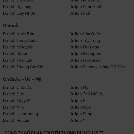
Du lịch Đà Nẵng
Du lịch Phú Quốc
Du lịch Hạ Long
Du lịch Phan Thiết
Du lịch Quy Nhơn
Du lịch Huế
Châu Á
Du lịch Nhật Bản
Du lịch Hàn Quốc
Du lịch Trung Quốc
Du lịch Tây Tạng
Du lịch Malaysia
Du lịch Đài Loan
Du lịch Dubai
Du lịch Singapore
Du lịch Thái Lan
Du lịch Indonesia
Du lịch Trương Gia Giới
Du lịch Phượng Hoàng Cổ Trấn
Châu Âu - Úc - Mỹ
Du lịch Châu Âu
Du lịch Mỹ
Du lịch Đức
Du lịch Thổ Nhĩ Kỳ
Du lịch Thụy Sĩ
Du lịch Bỉ
Du lịch Anh
Du lịch Nga
Du lịch luxembourg
Du lịch Pháp
Du lịch Hà Lan
Du lịch Ý
CÔNG TY CỔ PHẦN TRUYỀN THÔNG DU LỊCH VIỆT