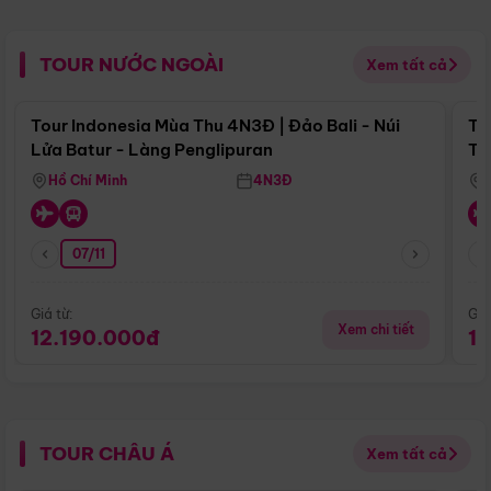
TOUR NƯỚC NGOÀI
Xem tất cả
Điểm nổi bật
Tour Indonesia Mùa Thu 4N3Đ | Đảo Bali - Núi
To
Lửa Batur - Làng Penglipuran
Tr
Hồ Chí Minh
4N3Đ
07/11
Giá từ:
Giá
Xem chi tiết
12.190.000đ
1
TOUR CHÂU Á
Xem tất cả
Điểm nổi bật