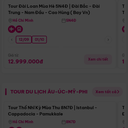
Tour Đài Loan Mùa Hè 5N4Đ | Đài Bắc - Đài
To
Trung - Nam Đầu - Cao Hùng ( Bay Vn)
Tr
Hồ Chí Minh
5N4Đ
12/09
01/10
Giá từ:
Giá
Xem chi tiết
12.999.000đ
1
TOUR DU LỊCH ÂU-ÚC-MỸ-PHI
Xem tất cả
Điểm nổi bật
Tour Thổ Nhĩ Kỳ Mùa Thu 8N7Đ | Istanbul -
To
Cappadocia - Pamukkale
Đế
Hồ Chí Minh
8N7Đ