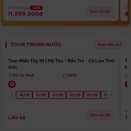
13.999.000đ
5.5
-14%
Xem chi tiết
11.999.000đ
4
TOUR TRONG NƯỚC
Xem tất cả
Điểm nổi bật
Tour Miền Tây 1N | Mỹ Tho - Bến Tre - Cù Lao Thới
To
Sơn
Hu
Hồ Chí Minh
1N0Đ
14/08
16/08
23/08
30/08
06/09
13/09
20/0
Giá
Xem chi tiết
7
Liên hệ