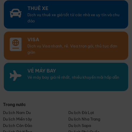
THUÊ XE
Dịch vụ thuê xe giá tốt từ các nhà xe uy tín và chu
đáo
VISA
Dịch vụ Visa nhanh, rẻ. Visa trọn gói, thủ tục đơn
giản
VÉ MÁY BAY
Vé máy bay giá rẻ nhất, nhiều khuyến mãi hấp dẫn
Trong nước
Du lịch Nam Du
Du lịch Đà Lạt
Du lịch Miền tây
Du lịch Nha Trang
Du lịch Côn Đảo
Du lịch Sapa