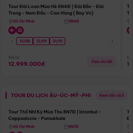
Tour Đài Loan Mùa Hè 5N4Đ | Đài Bắc - Đài
To
Trung - Nam Đầu - Cao Hùng ( Bay Vn)
Tr
Hồ Chí Minh
5N4Đ
13/08
12/09
01/10
Giá từ:
Giá
Xem chi tiết
12.999.000đ
1
TOUR DU LỊCH ÂU-ÚC-MỸ-PHI
Xem tất cả
Điểm nổi bật
Tour Thổ Nhĩ Kỳ Mùa Thu 8N7Đ | Istanbul -
To
Cappadocia - Pamukkale
Đế
Hồ Chí Minh
8N7Đ