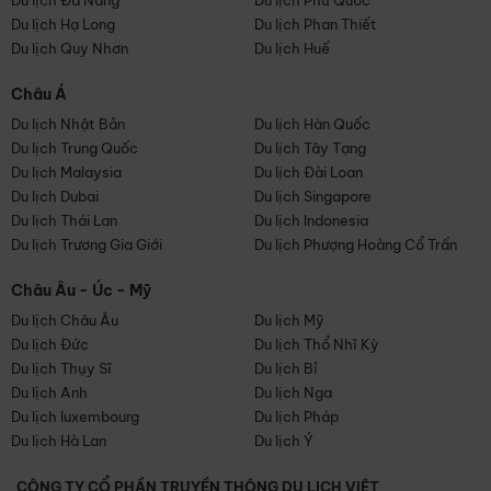
Du lịch Đà Nẵng
Du lịch Phú Quốc
Du lịch Hạ Long
Du lịch Phan Thiết
Du lịch Quy Nhơn
Du lịch Huế
Châu Á
Du lịch Nhật Bản
Du lịch Hàn Quốc
Du lịch Trung Quốc
Du lịch Tây Tạng
Du lịch Malaysia
Du lịch Đài Loan
Du lịch Dubai
Du lịch Singapore
Du lịch Thái Lan
Du lịch Indonesia
Du lịch Trương Gia Giới
Du lịch Phượng Hoàng Cổ Trấn
Châu Âu - Úc - Mỹ
Du lịch Châu Âu
Du lịch Mỹ
Du lịch Đức
Du lịch Thổ Nhĩ Kỳ
Du lịch Thụy Sĩ
Du lịch Bỉ
Du lịch Anh
Du lịch Nga
Du lịch luxembourg
Du lịch Pháp
Du lịch Hà Lan
Du lịch Ý
CÔNG TY CỔ PHẦN TRUYỀN THÔNG DU LỊCH VIỆT