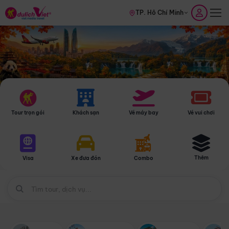
TP. Hồ Chí Minh
Tour trọn gói
Khách sạn
Vé máy bay
Vé vui chơi
Thêm
Visa
Xe đưa đón
Combo