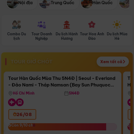
Nội địa
Trung Quốc
Hàn Quốc
N
Combo Du
Tour Doanh
Du lịch Hành
Tour Hoa Anh
Du lịch Mùa
D
lịch
Nghiệp
Hương
Đào
Hè
TOUR GIỜ CHÓT
Xem tất cả
Điểm nổi bật
Còn
17 ngày 09:07:38
Cò
Tour Hàn Quốc Mùa Thu 5N4Đ | Seoul - Everland
To
- Đảo Nami - Tháp Namsan (Bay Sun Phuquoc
Hò
Bay Sun Phuquoc Airways
Tặ
Airways)
Aq
Hồ Chí Minh
5N4Đ
26/08
‹
Còn 9/10 chỗ
Còn 9/10 chỗ
C
C