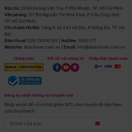
Địa chỉ
: 239A Hoàng Văn Thụ, P.Phú Nhuận, TP. Hồ Chí Minh.
Văn phòng
:
217 Bis Nguyễn Thị Minh Khai, P.Cầu Ông Lãnh,
TP. Hồ Chí Minh.
Chi nhánh Hà Nội
:
Tầng 3, số 243 xã Đàn, P.Đống Đa, TP. Hà
Nội
Điện thoại
:
028 73056789
|
Hotline
:
1900 1177
Website
:
dulichviet.com.vn
|
Email
:
info@dulichviet.com.vn
Chứng nhận
Kết nối với chúng tôi
Chấp nhận thanh toán
Đăng ký nhận thông tin khuyến mãi
Nhập email để có cơ hội giảm 50% cho chuyến đi tiếp theo
của Quý khách