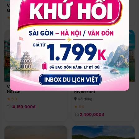
Quoc
Vinpearl Resort & Spa Phu
Phú Quốc
Quoc
★ 5.0
★ 5.0
Vinpearl Resort & Golf Nam
Melia Vinpearl Danang
Hội An
Riverfront
★ 5.0
Đà Nẵng
Từ
4,150,000đ
★ 5.0
Từ
2,400,000đ