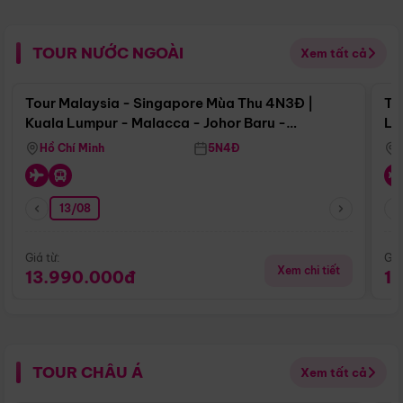
TOUR NƯỚC NGOÀI
Xem tất cả
Điểm nổi bật
Tour Malaysia - Singapore Mùa Thu 4N3Đ |
To
Kuala Lumpur - Malacca - Johor Baru -
Lử
Singapore
Hồ Chí Minh
5N4Đ
13/08
Giá từ:
Giá
Xem chi tiết
13.990.000đ
1
TOUR CHÂU Á
Xem tất cả
Điểm nổi bật