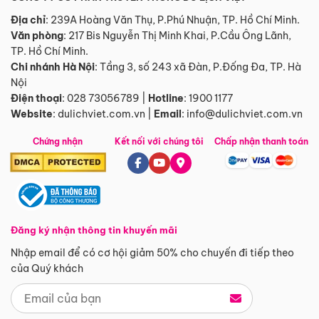
Địa chỉ
: 239A Hoàng Văn Thụ, P.Phú Nhuận, TP. Hồ Chí Minh.
Văn phòng
:
217 Bis Nguyễn Thị Minh Khai, P.Cầu Ông Lãnh,
TP. Hồ Chí Minh.
Chi nhánh Hà Nội
:
Tầng 3, số 243 xã Đàn, P.Đống Đa, TP. Hà
Nội
Điện thoại
:
028 73056789
|
Hotline
:
1900 1177
Website
:
dulichviet.com.vn
|
Email
:
info@dulichviet.com.vn
Chứng nhận
Kết nối với chúng tôi
Chấp nhận thanh toán
Đăng ký nhận thông tin khuyến mãi
Nhập email để có cơ hội giảm 50% cho chuyến đi tiếp theo
của Quý khách