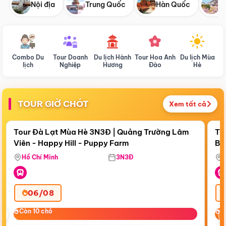
Nội địa
Trung Quốc
Hàn Quốc
N
Combo Du
Tour Doanh
Du lịch Hành
Tour Hoa Anh
Du lịch Mùa
D
lịch
Nghiệp
Hương
Đào
Hè
TOUR GIỜ CHÓT
Xem tất cả
Điểm nổi bật
Còn
19:36:19
Cò
Tour Đà Lạt Mùa Hè 3N3Đ | Quảng Trường Lâm
To
Viên - Happy Hill - Puppy Farm
Bế
Ma
Hồ Chí Minh
3N3Đ
06/08
‹
Còn 10 chỗ
Còn 10 chỗ
C
C