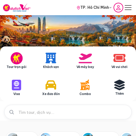
TP. Hồ Chí Minh
Tour trọn gói
Khách sạn
Vé máy bay
Vé vui chơi
Thêm
Visa
Xe đưa đón
Combo