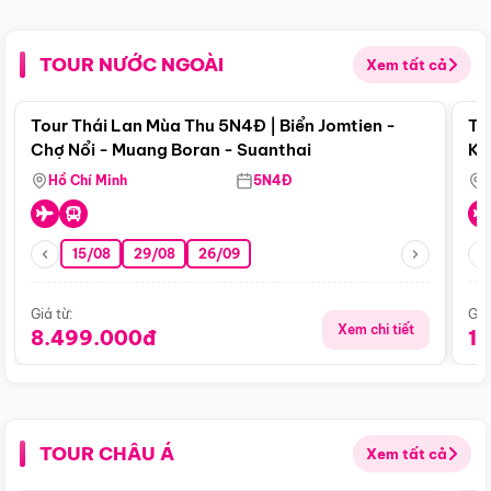
TOUR NƯỚC NGOÀI
Xem tất cả
Điểm nổi bật
Tour Thái Lan Mùa Thu 5N4Đ | Biển Jomtien -
To
Chợ Nổi - Muang Boran - Suanthai
Ku
Si
Hồ Chí Minh
5N4Đ
15/08
29/08
26/09
Giá từ:
Giá
Xem chi tiết
8.499.000đ
1
TOUR CHÂU Á
Xem tất cả
Điểm nổi bật