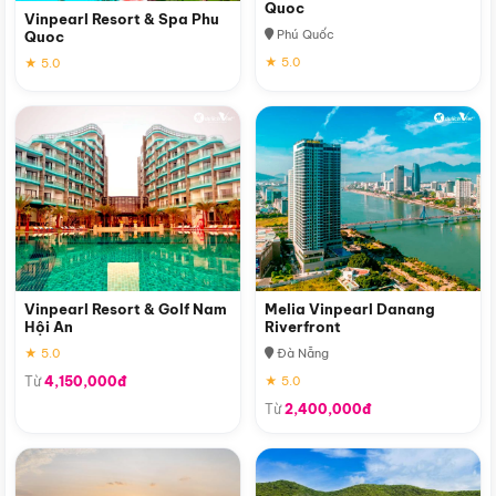
Quoc
Vinpearl Resort & Spa Phu
Phú Quốc
Quoc
★ 5.0
★ 5.0
Vinpearl Resort & Golf Nam
Melia Vinpearl Danang
Hội An
Riverfront
★ 5.0
Đà Nẵng
Từ
4,150,000đ
★ 5.0
Từ
2,400,000đ