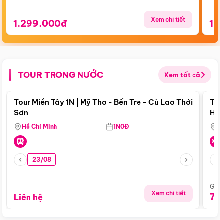
Xem chi tiết
1.299.000đ
1.
TOUR TRONG NƯỚC
Xem tất cả
Điểm nổi bật
Tour Miền Tây 1N | Mỹ Tho - Bến Tre - Cù Lao Thới
To
Sơn
Hu
Hồ Chí Minh
1N0Đ
23/08
Giá
Xem chi tiết
7
Liên hệ