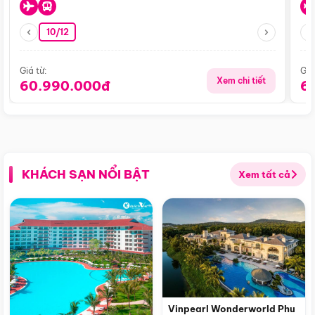
10/12
Giá từ:
Giá
Xem chi tiết
60.990.000đ
6
KHÁCH SẠN NỔI BẬT
Xem tất cả
Vinpearl Wonderworld Phu