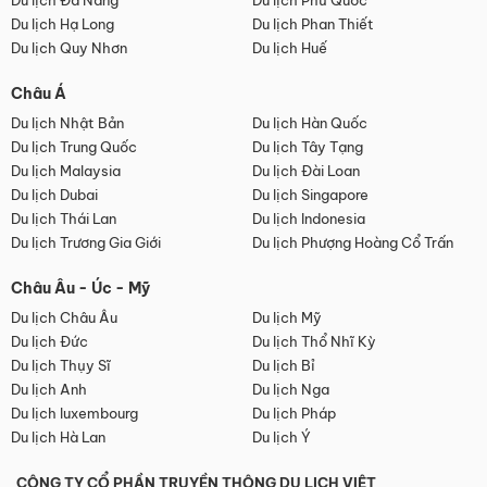
Du lịch Đà Nẵng
Du lịch Phú Quốc
Du lịch Hạ Long
Du lịch Phan Thiết
Du lịch Quy Nhơn
Du lịch Huế
Châu Á
Du lịch Nhật Bản
Du lịch Hàn Quốc
Du lịch Trung Quốc
Du lịch Tây Tạng
Du lịch Malaysia
Du lịch Đài Loan
Du lịch Dubai
Du lịch Singapore
Du lịch Thái Lan
Du lịch Indonesia
Du lịch Trương Gia Giới
Du lịch Phượng Hoàng Cổ Trấn
Châu Âu - Úc - Mỹ
Du lịch Châu Âu
Du lịch Mỹ
Du lịch Đức
Du lịch Thổ Nhĩ Kỳ
Du lịch Thụy Sĩ
Du lịch Bỉ
Du lịch Anh
Du lịch Nga
Du lịch luxembourg
Du lịch Pháp
Du lịch Hà Lan
Du lịch Ý
CÔNG TY CỔ PHẦN TRUYỀN THÔNG DU LỊCH VIỆT