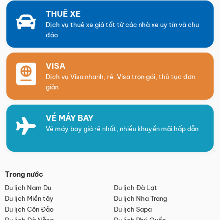
THUÊ XE
Dịch vụ thuê xe giá tốt từ các nhà xe uy tín và chu
đáo
VISA
Dịch vụ Visa nhanh, rẻ. Visa trọn gói, thủ tục đơn
giản
VÉ MÁY BAY
Vé máy bay giá rẻ nhất, nhiều khuyến mãi hấp dẫn
Trong nước
Du lịch Nam Du
Du lịch Đà Lạt
Du lịch Miền tây
Du lịch Nha Trang
Du lịch Côn Đảo
Du lịch Sapa