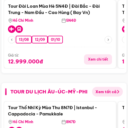
Tour Đài Loan Mùa Hè 5N4Đ | Đài Bắc - Đài
To
Trung - Nam Đầu - Cao Hùng ( Bay Vn)
Tr
Hồ Chí Minh
5N4Đ
13/08
12/09
01/10
Giá từ:
Giá
Xem chi tiết
12.999.000đ
1
TOUR DU LỊCH ÂU-ÚC-MỸ-PHI
Xem tất cả
Điểm nổi bật
Tour Thổ Nhĩ Kỳ Mùa Thu 8N7Đ | Istanbul -
To
Cappadocia - Pamukkale
Hồ Chí Minh
8N7Đ