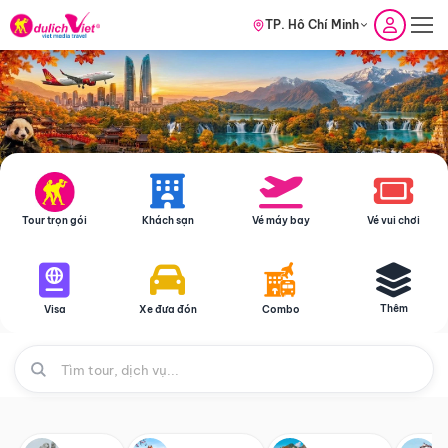
TP. Hồ Chí Minh
Tour trọn gói
Khách sạn
Vé máy bay
Vé vui chơi
Thêm
Visa
Xe đưa đón
Combo