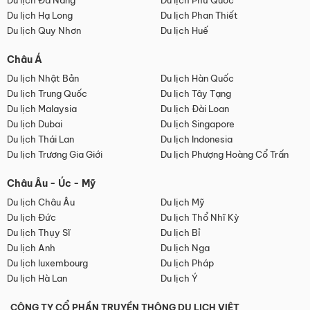
Du lịch Đà Nẵng
Du lịch Phú Quốc
Du lịch Hạ Long
Du lịch Phan Thiết
Du lịch Quy Nhơn
Du lịch Huế
Châu Á
Du lịch Nhật Bản
Du lịch Hàn Quốc
Du lịch Trung Quốc
Du lịch Tây Tạng
Du lịch Malaysia
Du lịch Đài Loan
Du lịch Dubai
Du lịch Singapore
Du lịch Thái Lan
Du lịch Indonesia
Du lịch Trương Gia Giới
Du lịch Phượng Hoàng Cổ Trấn
Châu Âu - Úc - Mỹ
Du lịch Châu Âu
Du lịch Mỹ
Du lịch Đức
Du lịch Thổ Nhĩ Kỳ
Du lịch Thụy Sĩ
Du lịch Bỉ
Du lịch Anh
Du lịch Nga
Du lịch luxembourg
Du lịch Pháp
Du lịch Hà Lan
Du lịch Ý
CÔNG TY CỔ PHẦN TRUYỀN THÔNG DU LỊCH VIỆT