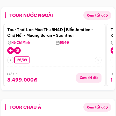
TOUR NƯỚC NGOÀI
Xem tất cả
Điểm nổi bật
Tour Thái Lan Mùa Thu 5N4Đ | Biển Jomtien -
To
Chợ Nổi - Muang Boran - Suanthai
Ku
Si
Hồ Chí Minh
5N4Đ
26/09
Giá từ:
Giá
Xem chi tiết
8.499.000đ
1
TOUR CHÂU Á
Xem tất cả
Điểm nổi bật