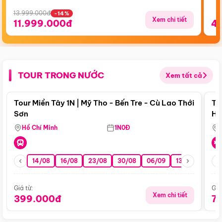
13.999.000đ
-14%
Xem chi tiết
11.999.000đ
4
TOUR TRONG NƯỚC
Xem tất cả
Điểm nổi bật
Tour Miền Tây 1N | Mỹ Tho - Bến Tre - Cù Lao Thới
To
Sơn
Hu
Hồ Chí Minh
1N0Đ
14/08
16/08
23/08
30/08
06/09
13/09
20/0
Giá từ:
Giá
Xem chi tiết
399.000đ
7