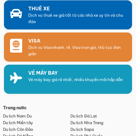
THUÊ XE
Dịch vụ thuê xe giá tốt từ các nhà xe uy tín và chu
đáo
VISA
Dịch vụ Visa nhanh, rẻ. Visa trọn gói, thủ tục đơn
giản
VÉ MÁY BAY
Vé máy bay giá rẻ nhất, nhiều khuyến mãi hấp dẫn
Trong nước
Du lịch Nam Du
Du lịch Đà Lạt
Du lịch Miền tây
Du lịch Nha Trang
Du lịch Côn Đảo
Du lịch Sapa