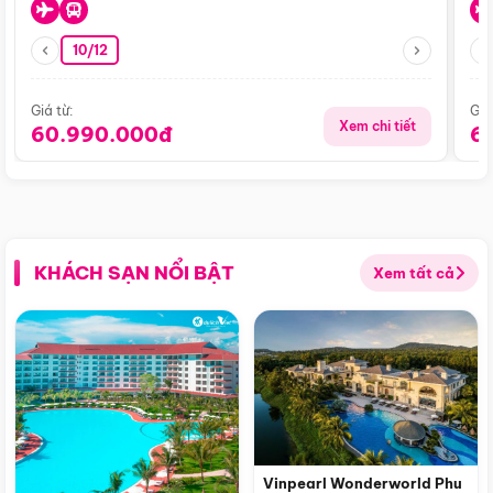
10/12
Giá từ:
Giá
Xem chi tiết
60.990.000đ
6
KHÁCH SẠN NỔI BẬT
Xem tất cả
Vinpearl Wonderworld Phu