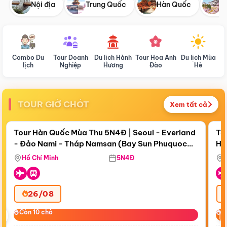
Nội địa
Trung Quốc
Hàn Quốc
N
Combo Du
Tour Doanh
Du lịch Hành
Tour Hoa Anh
Du lịch Mùa
D
lịch
Nghiệp
Hương
Đào
Hè
TOUR GIỜ CHÓT
Xem tất cả
Điểm nổi bật
Còn
19 ngày 04:40:08
Cò
Tour Hàn Quốc Mùa Thu 5N4Đ | Seoul - Everland
To
- Đảo Nami - Tháp Namsan (Bay Sun Phuquoc
Hò
Tặ
Airways)
Aq
Hồ Chí Minh
5N4Đ
26/08
‹
Còn 10 chỗ
Còn 10 chỗ
C
C