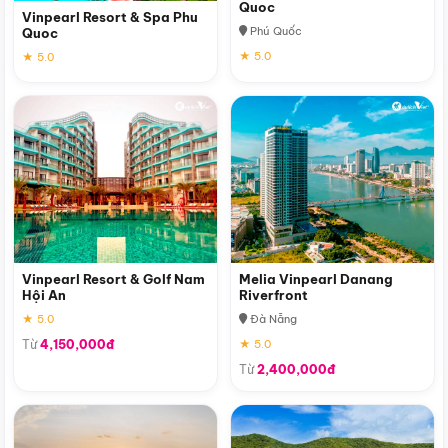
Quoc
Vinpearl Resort & Spa Phu
Phú Quốc
Quoc
★ 5.0
★ 5.0
Vinpearl Resort & Golf Nam
Melia Vinpearl Danang
Hội An
Riverfront
★ 5.0
Đà Nẵng
Từ
4,150,000đ
★ 5.0
Từ
2,400,000đ