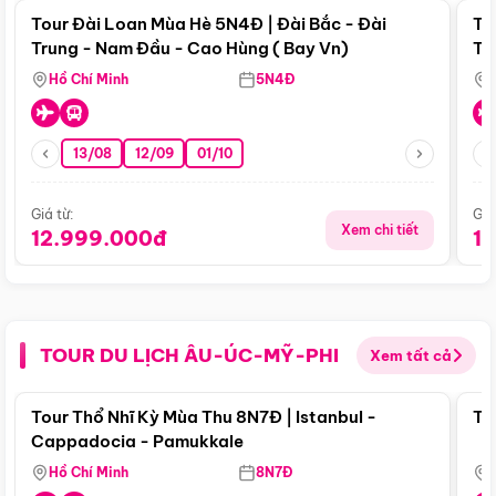
Tour Đài Loan Mùa Hè 5N4Đ | Đài Bắc - Đài
To
Trung - Nam Đầu - Cao Hùng ( Bay Vn)
Tr
Hồ Chí Minh
5N4Đ
13/08
12/09
01/10
Giá từ:
Giá
Xem chi tiết
12.999.000đ
1
TOUR DU LỊCH ÂU-ÚC-MỸ-PHI
Xem tất cả
Điểm nổi bật
Tour Thổ Nhĩ Kỳ Mùa Thu 8N7Đ | Istanbul -
To
Cappadocia - Pamukkale
Hồ Chí Minh
8N7Đ