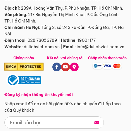
Địa chỉ
: 239A Hoàng Văn Thụ, P.Phú Nhuận, TP. Hồ Chí Minh.
Văn phòng
:
217 Bis Nguyễn Thị Minh Khai, P.Cầu Ông Lãnh,
TP. Hồ Chí Minh.
Chi nhánh Hà Nội
:
Tầng 3, số 243 xã Đàn, P.Đống Đa, TP. Hà
Nội
Điện thoại
:
028 73056789
|
Hotline
:
1900 1177
Website
:
dulichviet.com.vn
|
Email
:
info@dulichviet.com.vn
Chứng nhận
Kết nối với chúng tôi
Chấp nhận thanh toán
Đăng ký nhận thông tin khuyến mãi
Nhập email để có cơ hội giảm 50% cho chuyến đi tiếp theo
của Quý khách