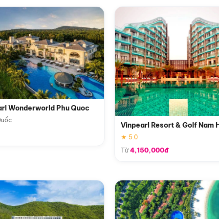
arl Wonderworld Phu Quoc
Quốc
Vinpearl Resort & Golf Nam 
★ 5.0
Từ
4,150,000đ