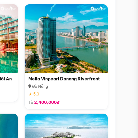
Hội An
Melia Vinpearl Danang Riverfront
Đà Nẵng
★ 5.0
Từ
2,400,000đ