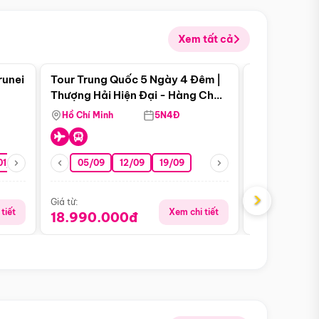
Xem tất cả
 bật
Điểm nổi bật
runei
Tour Trung Quốc 5 Ngày 4 Đêm |
Tour Trung 
Tour Hè
Thượng Hải Hiện Đại - Hàng Châu
Ân Thi - Trư
Nên Thơ - Ô Trấn Cổ Kính
Hồ Chí Minh
5N4Đ
Hồ Chí Minh
01/10
15/10
29/10
05/09
12/09
19/09
16/08
›
Giá từ:
Giá từ:
tiết
Xem chi tiết
18.990.000đ
16.990.0