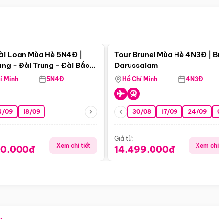
Điểm nổi bật
Điểm nổi
ài Loan Mùa Hè 5N4Đ |
Tour Brunei Mùa Hè 4N3Đ | B
ng - Đài Trung - Đài Bắc
Darussalam
j)
í Minh
5N4Đ
Hồ Chí Minh
4N3Đ
4/09
18/09
30/08
17/09
24/09
Giá từ:
Xem chi tiết
Xem chi 
90.000đ
14.499.000đ