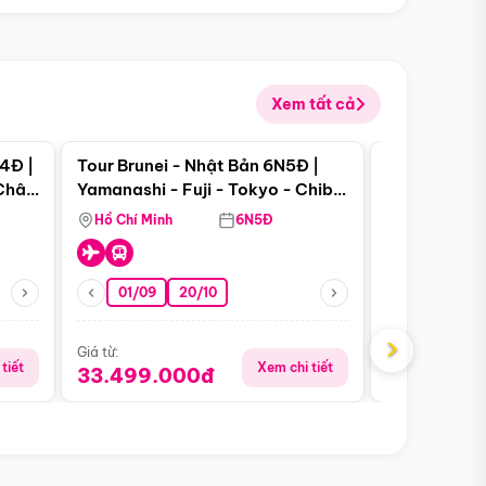
Xem tất cả
 bật
Điểm nổi bật
4Đ |
Tour Brunei - Nhật Bản 6N5Đ |
Tour Campu
 Châu
Yamanashi - Fuji - Tokyo - Chiba
Siem Reap -
- Freeday
Hồ Chí Minh
6N5Đ
Hồ Chí Minh
01/09
20/10
13/08
›
Giá từ:
Giá từ:
tiết
Xem chi tiết
33.499.000đ
5.650.00