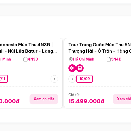
Điểm nổi bật
Điểm nổi
ndonesia Mùa Thu 4N3Đ |
Tour Trung Quôc Mùa Thu 5N
li - Núi Lửa Batur - Làng
Thượng Hải - Ô Trấn - Hàng
puran
(Tour Không Shopping)
í Minh
4N3Đ
Hồ Chí Minh
5N4Đ
/11
10/09
Giá từ:
Xem chi tiết
Xem chi 
90.000đ
15.499.000đ