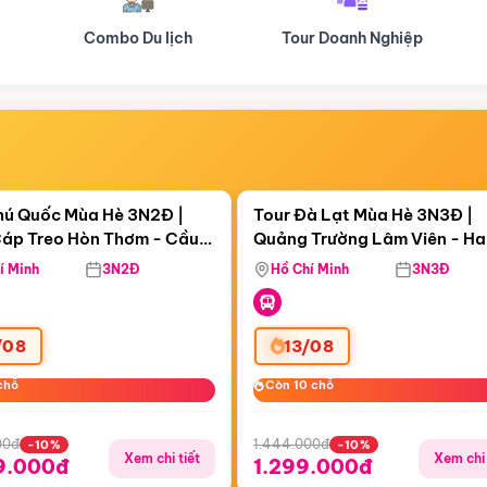
Tour Doanh Nghiệp
Du lịch Hành Hương
Điểm nổi bật
Điểm nổi
ngày 04:04:28
Còn
05 ngày 04:04:28
hú Quốc Mùa Hè 3N2Đ |
Tour Đà Lạt Mùa Hè 3N3Đ |
áp Treo Hòn Thơm - Cầu
Quảng Trường Lâm Viên - H
áp Treo Hòn Thơm
Công Viên Nước Aquatopia
Hill - Puppy Farm
í Minh
3N2Đ
Hồ Chí Minh
3N3Đ
/08
13/08
chỗ
chỗ
Còn 10 chỗ
Còn 10 chỗ
00đ
1.444.000đ
-10%
-10%
Xem chi tiết
Xem chi 
9.000đ
1.299.000đ