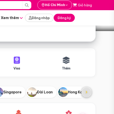
i hành
Hồ Chí Minh
Giỏ hàng
Tìm tour
tháng nào
Xem thêm
Đăng nhập
Đăng ký
Visa
Thêm
Singapore
Đài Loan
Hong Kong
Mỹ