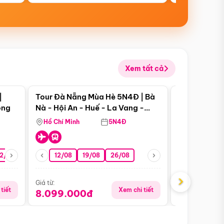
Xem tất cả
 bật
Điểm nổi bật
|
Tour Đà Nẵng Mùa Hè 5N4Đ | Bà
Tour Đà Nẵn
ong
Nà - Hội An - Huế - La Vang -
Nà - Hội An
Động Thiên Đường
Nha
Hồ Chí Minh
5N4Đ
Hồ Chí Minh
2/08
26/08
05/09
12/08
19/08
09/09
26/08
12/09
13/08
›
Giá từ:
Giá từ:
tiết
Xem chi tiết
8.099.000đ
6.899.00