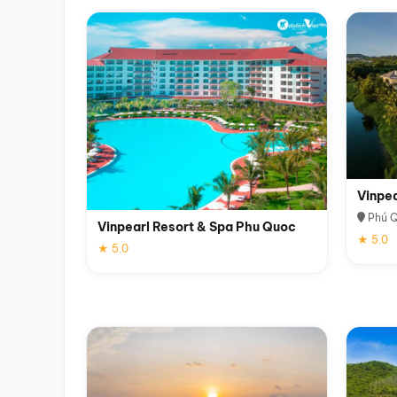
Vinpe
Phú 
Vinpearl Resort & Spa Phu Quoc
★ 5.0
★ 5.0