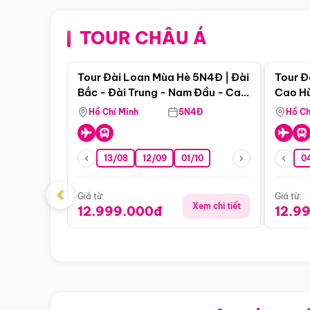
TOUR CHÂU Á
Điểm nổi bật
Tour Đài Loan Mùa Hè 5N4Đ | Đài
Tour Đ
Bắc - Đài Trung - Nam Đầu - Cao
Cao Hù
Hùng ( Bay Vn)
(Bay V
Hồ Chí Minh
5N4Đ
Hồ Ch
13/08
12/09
01/10
0
‹
Giá từ:
Giá từ:
Xem chi tiết
12.999.000đ
12.9