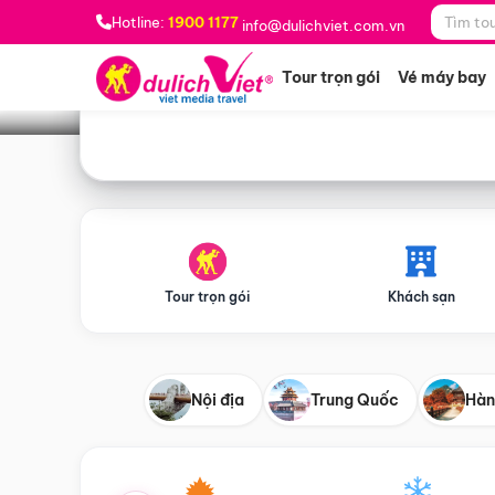
Bạn muốn đi đâu?
*
Hotline:
1900 1177
info@dulichviet.com.vn
Tour trọn gói
Vé máy bay
Tour trọn gói
Khách sạn
Nội địa
Trung Quốc
Hàn