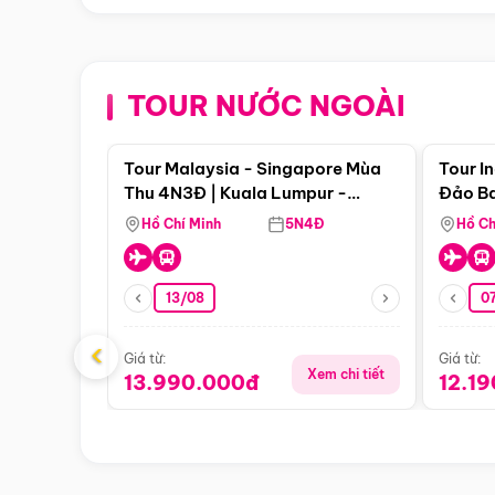
TOUR NƯỚC NGOÀI
Điểm nổi bật
Tour Malaysia - Singapore Mùa
Tour I
Thu 4N3Đ | Kuala Lumpur -
Đảo Ba
Malacca - Johor Baru -
Pengli
Hồ Chí Minh
5N4Đ
Hồ Ch
Singapore
13/08
07
‹
Giá từ:
Giá từ:
Xem chi tiết
13.990.000đ
12.1