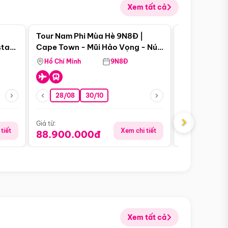
Xem tất cả
 bật
Điểm nổi bật
Tour Nam Phi Mùa Hè 9N8Đ |
Tour Mỹ Mùa
star
Cape Town - Mũi Hảo Vọng - Núi
Hoa Kỳ - Me
Bàn - Johannesburg - Pretoria -
Hồ Chí Minh
9N8Đ
Hồ Chí Minh
Safari - Lodge
28/08
30/10
29/08
›
Giá từ:
Giá từ:
tiết
Xem chi tiết
88.900.000đ
59.900.
Xem tất cả