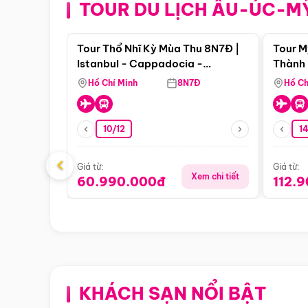
TOUR DU LỊCH ÂU-ÚC-M
Điểm nổi bật
Tour Thổ Nhĩ Kỳ Mùa Thu 8N7Đ |
Tour M
Istanbul - Cappadocia -
Thành 
Pamukkale
Thiên 
Hồ Chí Minh
8N7Đ
Hồ Ch
10/12
1
‹
Giá từ:
Giá từ:
Xem chi tiết
60.990.000đ
112.
KHÁCH SẠN NỔI BẬT