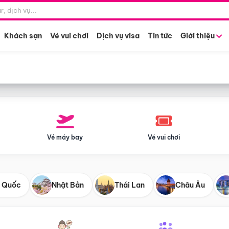
Điểm khởi hành
Tháng khở
Hồ Chí Minh
Bất kỳ 
Khách sạn
Vé vui chơi
Dịch vụ visa
Tin tức
Giới thiệu
Vé máy bay
Vé vui chơi
 Quốc
Nhật Bản
Thái Lan
Châu Âu