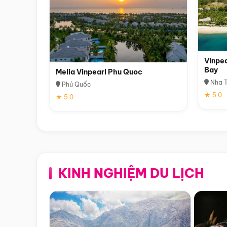
Vinpea
Bay
Melia Vinpearl Phu Quoc
Nha T
Phú Quốc
★ 5.0
★ 5.0
KINH NGHIỆM DU LỊCH