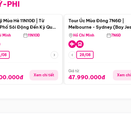
Ỹ-PHI
Điểm nổi bật
Điểm nổi
ỹ Mùa Hè 11N10Đ | Từ
Tour Úc Mùa Đông 7N6Đ |
Phố Sôi Động Đến Kỳ Quan
Melbourne - Sydney (Bay Je
Nhiên Mỹ
Airways)
í Minh
11N10Đ
Hồ Chí Minh
7N6Đ
4/08
28/08
Giá từ:
Xem chi tiết
Xem chi 
900.000đ
47.990.000đ