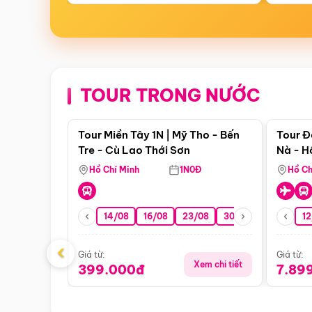
TOUR TRONG NƯỚC
Điểm nổi bật
Tour Miền Tây 1N | Mỹ Tho - Bến
Tour Đ
Tre - Cù Lao Thới Sơn
Nà - H
Nha
Hồ Chí Minh
1N0Đ
Hồ Ch
14/08
16/08
23/08
30/08
06/09
12
1
‹
Giá từ:
Giá từ:
Xem chi tiết
399.000đ
7.89