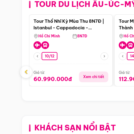
TOUR DU LỊCH ÂU-ÚC-M
Điểm nổi bật
Tour Thổ Nhĩ Kỳ Mùa Thu 8N7Đ |
Tour M
Istanbul - Cappadocia -
Thành 
Pamukkale
Thiên 
Hồ Chí Minh
8N7Đ
Hồ Ch
10/12
1
‹
Giá từ:
Giá từ:
Xem chi tiết
60.990.000đ
112.
KHÁCH SẠN NỔI BẬT