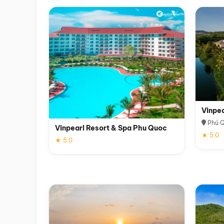
Vinpe
Phú 
Vinpearl Resort & Spa Phu Quoc
★ 5.0
★ 5.0