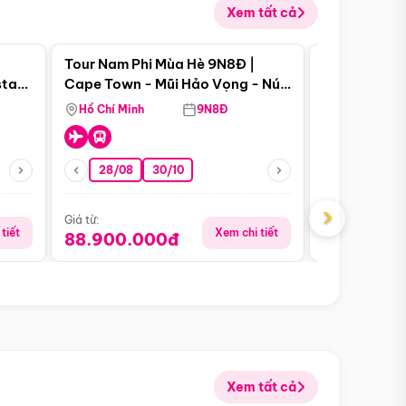
Xem tất cả
 bật
Điểm nổi bật
Tour Nam Phi Mùa Hè 9N8Đ |
Tour Mỹ Mùa
star
Cape Town - Mũi Hảo Vọng - Núi
Hoa Kỳ - Me
Bàn - Johannesburg - Pretoria -
Hồ Chí Minh
9N8Đ
Hồ Chí Minh
Safari - Lodge
28/08
30/10
29/08
›
Giá từ:
Giá từ:
tiết
Xem chi tiết
88.900.000đ
59.900.
Xem tất cả