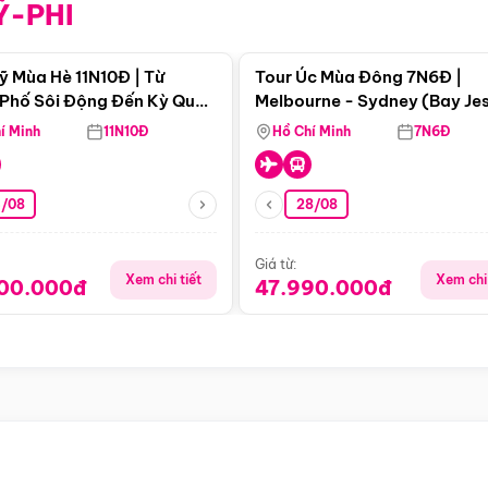
Ỹ-PHI
Điểm nổi bật
Điểm nổi
ỹ Mùa Hè 11N10Đ | Từ
Tour Úc Mùa Đông 7N6Đ |
Phố Sôi Động Đến Kỳ Quan
Melbourne - Sydney (Bay Je
Nhiên Mỹ
Airways)
í Minh
11N10Đ
Hồ Chí Minh
7N6Đ
4/08
28/08
Giá từ:
Xem chi tiết
Xem chi 
900.000đ
47.990.000đ