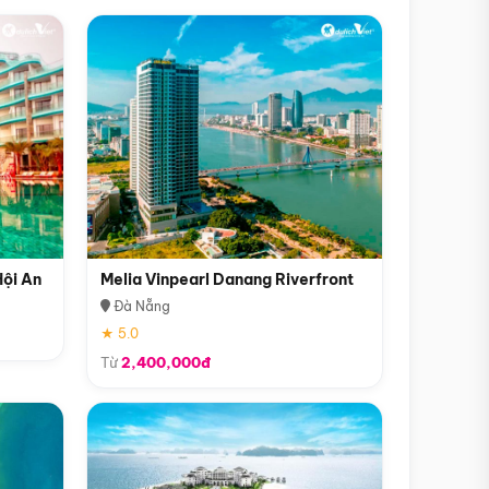
Hội An
Melia Vinpearl Danang Riverfront
Đà Nẵng
★ 5.0
Từ
2,400,000đ