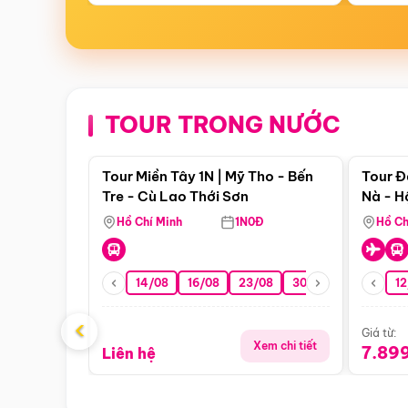
TOUR TRONG NƯỚC
Điểm nổi bật
Tour Miền Tây 1N | Mỹ Tho - Bến
Tour Đ
Tre - Cù Lao Thới Sơn
Nà - H
Nha
Hồ Chí Minh
1N0Đ
Hồ Ch
14/08
16/08
23/08
30/08
06/09
12
1
‹
Giá từ:
Xem chi tiết
7.89
Liên hệ