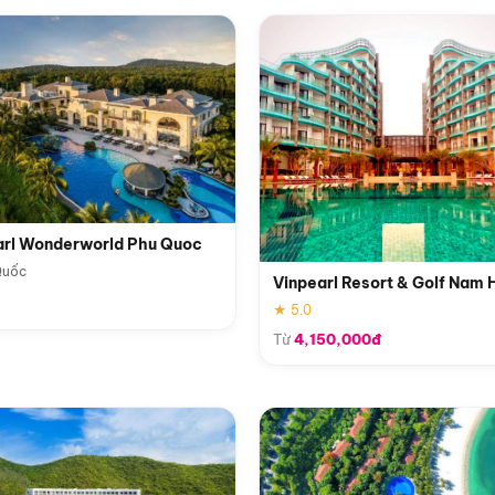
arl Wonderworld Phu Quoc
Quốc
Vinpearl Resort & Golf Nam 
★ 5.0
Từ
4,150,000đ