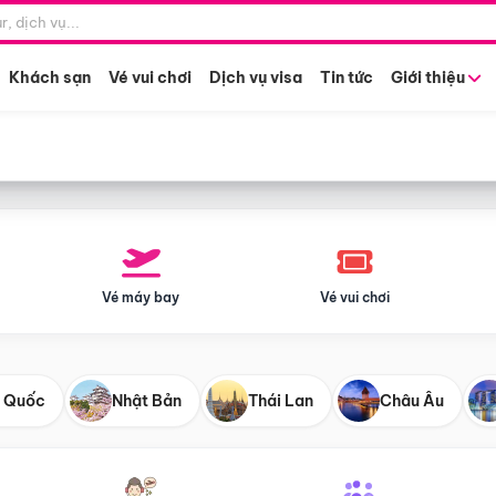
Điểm khởi hành
Tháng khở
Hồ Chí Minh
Bất kỳ 
Khách sạn
Vé vui chơi
Dịch vụ visa
Tin tức
Giới thiệu
Vé máy bay
Vé vui chơi
 Quốc
Nhật Bản
Thái Lan
Châu Âu