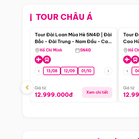
TOUR CHÂU Á
Điểm nổi bật
Tour Đài Loan Mùa Hè 5N4Đ | Đài
Tour Đ
Bắc - Đài Trung - Nam Đầu - Cao
Cao Hù
Hùng ( Bay Vn)
(Bay V
Hồ Chí Minh
5N4Đ
Hồ Ch
13/08
12/09
01/10
0
‹
Giá từ:
Giá từ:
Xem chi tiết
12.999.000đ
12.9