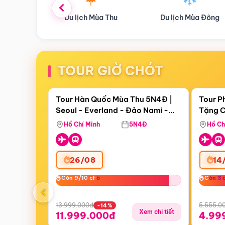
ùa Thu
Du lịch Mùa Đông
Combo Du lịch
TOUR GIỜ CHÓT
Điểm nổi bật
Còn
17 ngày 18:02:24
Còn
05 
Tour Hàn Quốc Mùa Thu 5N4Đ |
Tour P
Seoul - Everland - Đảo Nami -
Tặng C
Bay Sun Phuquoc Airways
Tặng C
Tháp Namsan (Bay Sun Phuquoc
Hôn - 
Hồ Chí Minh
5N4Đ
Hồ Ch
Airways)
26/08
14
Còn 9/10 chỗ
Còn 9/10 chỗ
Còn 3 
Còn 3 
‹
13.999.000đ
5.555.0
-14%
Xem chi tiết
11.999.000đ
4.99