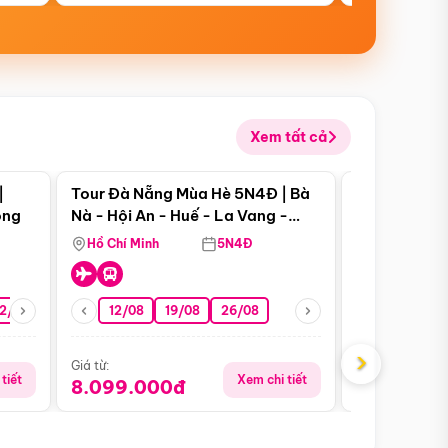
Xem tất cả
 bật
Điểm nổi bật
|
Tour Đà Nẵng Mùa Hè 5N4Đ | Bà
Tour Đà Nẵn
ong
Nà - Hội An - Huế - La Vang -
Nà - Hội An
Động Thiên Đường
Nha
Hồ Chí Minh
5N4Đ
Hồ Chí Minh
2/08
26/08
05/09
12/08
19/08
09/09
26/08
12/09
13/08
›
Giá từ:
Giá từ:
tiết
Xem chi tiết
8.099.000đ
6.899.00