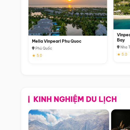
Vinpea
Bay
Melia Vinpearl Phu Quoc
Nha T
Phú Quốc
★ 5.0
★ 5.0
KINH NGHIỆM DU LỊCH