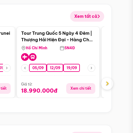
Xem tất cả
 bật
Điểm nổi bật
runei
Tour Trung Quốc 5 Ngày 4 Đêm |
Tour Trung 
Tour Hè
Thượng Hải Hiện Đại - Hàng Châu
Ân Thi - Trư
Nên Thơ - Ô Trấn Cổ Kính
Hồ Chí Minh
5N4Đ
Hồ Chí Minh
01/10
15/10
29/10
05/09
12/09
19/09
16/08
›
Giá từ:
Giá từ:
tiết
Xem chi tiết
18.990.000đ
16.990.0