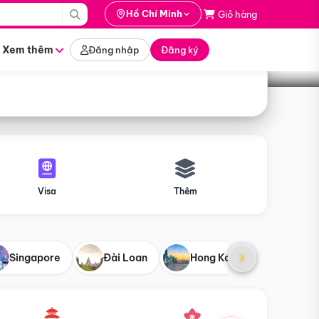
i hành
Hồ Chí Minh
Giỏ hàng
Tìm tour
tháng nào
Xem thêm
Đăng nhập
Đăng ký
Visa
Thêm
Singapore
Đài Loan
Hong Kong
Mỹ