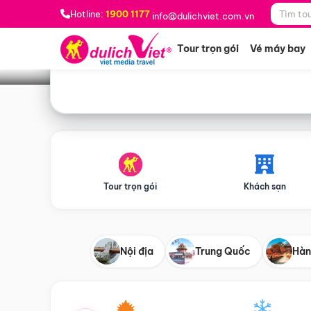
Bạn muốn đi đâu?
*
Hotline:
1900 1177
info@dulichviet.com.vn
Tour trọn gói
Vé máy bay
Tour trọn gói
Khách sạn
Nội địa
Trung Quốc
Hàn