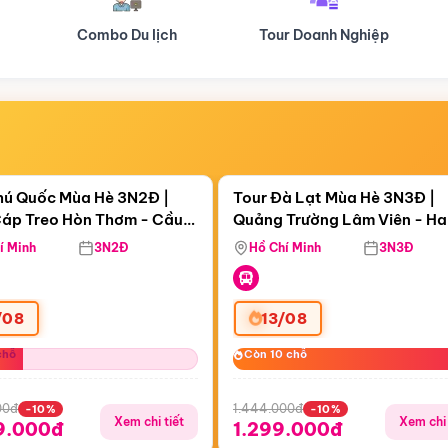
Tour Doanh Nghiệp
Du lịch Hành Hương
Điểm nổi bật
Điểm nổi
ngày 18:02:24
Còn
04 ngày 18:02:24
hú Quốc Mùa Hè 3N2Đ |
Tour Đà Lạt Mùa Hè 3N3Đ |
áp Treo Hòn Thơm - Cầu
Quảng Trường Lâm Viên - H
áp Treo Hòn Thơm
Công Viên Nước Aquatopia
Hill - Puppy Farm
í Minh
3N2Đ
Hồ Chí Minh
3N3Đ
/08
13/08
chỗ
chỗ
Còn 10 chỗ
Còn 10 chỗ
00đ
1.444.000đ
-10%
-10%
Xem chi tiết
Xem chi 
9.000đ
1.299.000đ