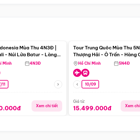
Điểm nổi bật
Điểm nổi
ndonesia Mùa Thu 4N3Đ |
Tour Trung Quôc Mùa Thu 5N
li - Núi Lửa Batur - Làng
Thượng Hải - Ô Trấn - Hàng
puran
(Tour Không Shopping)
í Minh
4N3Đ
Hồ Chí Minh
5N4Đ
/11
10/09
Giá từ:
Xem chi tiết
Xem chi 
90.000đ
15.499.000đ