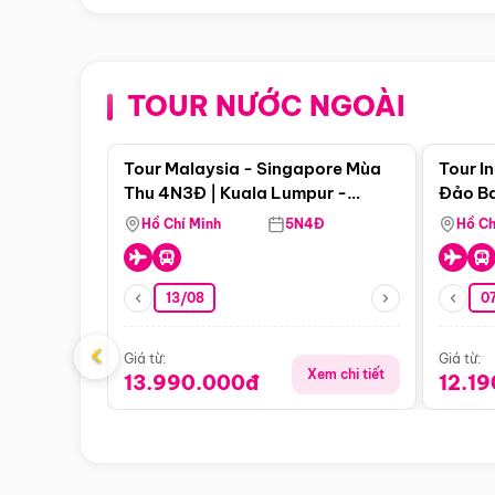
TOUR NƯỚC NGOÀI
Điểm nổi bật
Tour Malaysia - Singapore Mùa
Tour I
Thu 4N3Đ | Kuala Lumpur -
Đảo Ba
Malacca - Johor Baru -
Pengli
Hồ Chí Minh
5N4Đ
Hồ Ch
Singapore
13/08
07
‹
Giá từ:
Giá từ:
Xem chi tiết
13.990.000đ
12.1