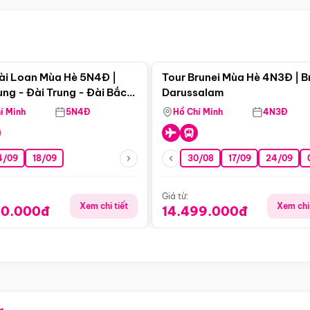
Điểm nổi bật
Điểm nổi
ài Loan Mùa Hè 5N4Đ |
Tour Brunei Mùa Hè 4N3Đ | B
ng - Đài Trung - Đài Bắc
Darussalam
j)
í Minh
5N4Đ
Hồ Chí Minh
4N3Đ
4/09
18/09
30/08
17/09
24/09
Giá từ:
Xem chi tiết
Xem chi 
90.000đ
14.499.000đ