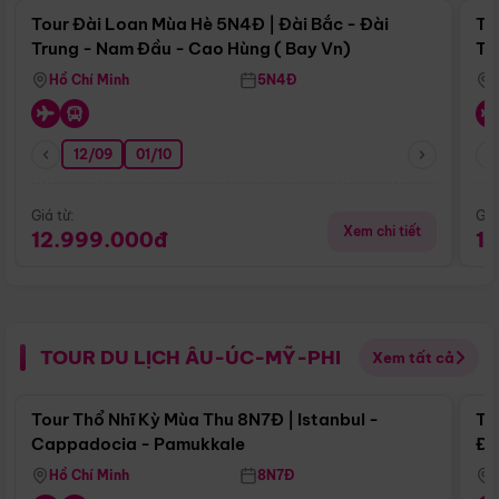
Tour Đài Loan Mùa Hè 5N4Đ | Đài Bắc - Đài
To
Trung - Nam Đầu - Cao Hùng ( Bay Vn)
Tr
Hồ Chí Minh
5N4Đ
12/09
01/10
Giá từ:
Giá
Xem chi tiết
12.999.000đ
1
TOUR DU LỊCH ÂU-ÚC-MỸ-PHI
Xem tất cả
Điểm nổi bật
Tour Thổ Nhĩ Kỳ Mùa Thu 8N7Đ | Istanbul -
To
Cappadocia - Pamukkale
Đế
Hồ Chí Minh
8N7Đ