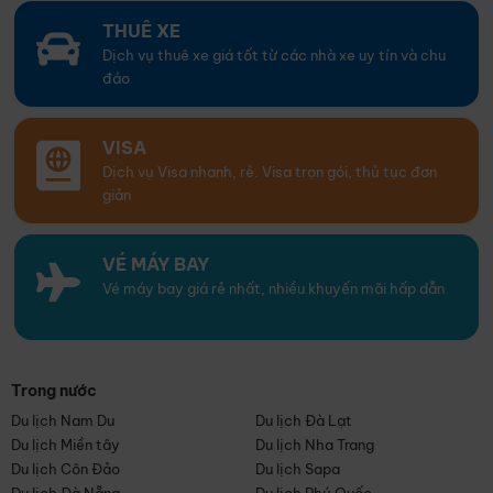
THUÊ XE
Dịch vụ thuê xe giá tốt từ các nhà xe uy tín và chu
đáo
VISA
Dịch vụ Visa nhanh, rẻ. Visa trọn gói, thủ tục đơn
giản
VÉ MÁY BAY
Vé máy bay giá rẻ nhất, nhiều khuyến mãi hấp dẫn
Trong nước
Du lịch Nam Du
Du lịch Đà Lạt
Du lịch Miền tây
Du lịch Nha Trang
Du lịch Côn Đảo
Du lịch Sapa