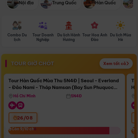
Nội địa
Trung Quốc
Hàn Quốc
N
Combo Du
Tour Doanh
Du lịch Hành
Tour Hoa Anh
Du lịch Mùa
D
lịch
Nghiệp
Hương
Đào
Hè
TOUR GIỜ CHÓT
Xem tất cả
Điểm nổi bật
Còn
16 ngày 09:50:45
Cò
Tour Hàn Quốc Mùa Thu 5N4Đ | Seoul - Everland
To
- Đảo Nami - Tháp Namsan (Bay Sun Phuquoc
Hò
Bay Sun Phuquoc Airways
Tặ
Airways)
Aq
Hồ Chí Minh
5N4Đ
26/08
‹
Còn 9/10 chỗ
Còn 9/10 chỗ
C
C