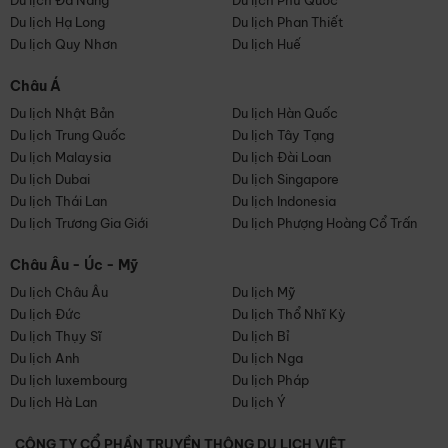
Du lịch Đà Nẵng
Du lịch Phú Quốc
Du lịch Hạ Long
Du lịch Phan Thiết
Du lịch Quy Nhơn
Du lịch Huế
Châu Á
Du lịch Nhật Bản
Du lịch Hàn Quốc
Du lịch Trung Quốc
Du lịch Tây Tạng
Du lịch Malaysia
Du lịch Đài Loan
Du lịch Dubai
Du lịch Singapore
Du lịch Thái Lan
Du lịch Indonesia
Du lịch Trương Gia Giới
Du lịch Phượng Hoàng Cổ Trấn
Châu Âu - Úc - Mỹ
Du lịch Châu Âu
Du lịch Mỹ
Du lịch Đức
Du lịch Thổ Nhĩ Kỳ
Du lịch Thụy Sĩ
Du lịch Bỉ
Du lịch Anh
Du lịch Nga
Du lịch luxembourg
Du lịch Pháp
Du lịch Hà Lan
Du lịch Ý
CÔNG TY CỔ PHẦN TRUYỀN THÔNG DU LỊCH VIỆT