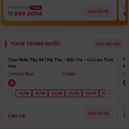
13.999.000đ
5.5
-14%
Xem chi tiết
11.999.000đ
4
TOUR TRONG NƯỚC
Xem tất cả
Điểm nổi bật
Tour Miền Tây 1N | Mỹ Tho - Bến Tre - Cù Lao Thới
To
Sơn
Hu
Hồ Chí Minh
1N0Đ
14/08
16/08
23/08
30/08
06/09
13/09
20/0
Giá
Xem chi tiết
7
Liên hệ