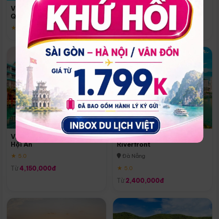
Quoc
Vinpearl Resort & Spa Phu
Phú Quốc
Quoc
★ 5.0
★ 5.0
Vinpearl Resort & Golf Nam
Melia Vinpearl Danang
Hội An
Riverfront
★ 5.0
Đà Nẵng
Từ
4,150,000đ
★ 5.0
Từ
2,400,000đ