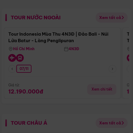
TOUR NƯỚC NGOÀI
Xem tất cả
Điểm nổi bật
Tour Indonesia Mùa Thu 4N3Đ | Đảo Bali - Núi
To
Lửa Batur - Làng Penglipuran
Tr
Hồ Chí Minh
4N3Đ
07/11
Giá từ:
Giá
Xem chi tiết
12.190.000đ
1
TOUR CHÂU Á
Xem tất cả
Điểm nổi bật