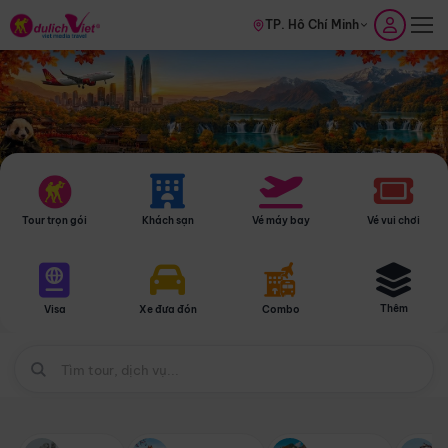
TP. Hồ Chí Minh
Tour trọn gói
Khách sạn
Vé máy bay
Vé vui chơi
Thêm
Visa
Xe đưa đón
Combo