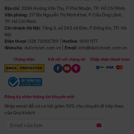
Địa chỉ
: 239A Hoàng Văn Thụ, P.Phú Nhuận, TP. Hồ Chí Minh.
Văn phòng
:
217 Bis Nguyễn Thị Minh Khai, P.Cầu Ông Lãnh,
TP. Hồ Chí Minh.
Chi nhánh Hà Nội
:
Tầng 3, số 243 xã Đàn, P.Đống Đa, TP. Hà
Nội
Điện thoại
:
028 73056789
|
Hotline
:
1900 1177
Website
:
dulichviet.com.vn
|
Email
:
info@dulichviet.com.vn
Chứng nhận
Kết nối với chúng tôi
Chấp nhận thanh toán
Đăng ký nhận thông tin khuyến mãi
Nhập email để có cơ hội giảm 50% cho chuyến đi tiếp theo
của Quý khách