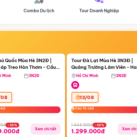
Tour Doanh Nghiệp
Du lịch Hành Hương
Điểm nổi bật
Điểm nổi
ngày 12:40:24
Còn
05 ngày 12:40:24
hú Quốc Mùa Hè 3N2Đ |
Tour Đà Lạt Mùa Hè 3N3Đ |
áp Treo Hòn Thơm - Cầu
Quảng Trường Lâm Viên - H
áp Treo Hòn Thơm
Công Viên Nước Aquatopia
Hill - Puppy Farm
í Minh
3N2Đ
Hồ Chí Minh
3N3Đ
/08
13/08
chỗ
chỗ
Còn 10 chỗ
Còn 10 chỗ
00đ
1.444.000đ
-10%
-10%
Xem chi tiết
Xem chi 
9.000đ
1.299.000đ