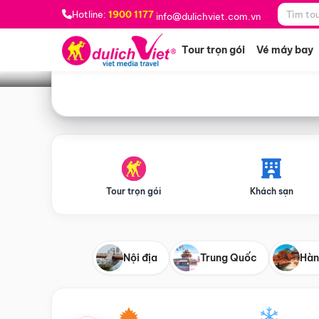
Bạn muốn đi đâu?
*
Hotline:
1900 1177
info@dulichviet.com.vn
Tour trọn gói
Vé máy bay
Tour trọn gói
Khách sạn
Nội địa
Trung Quốc
Hàn