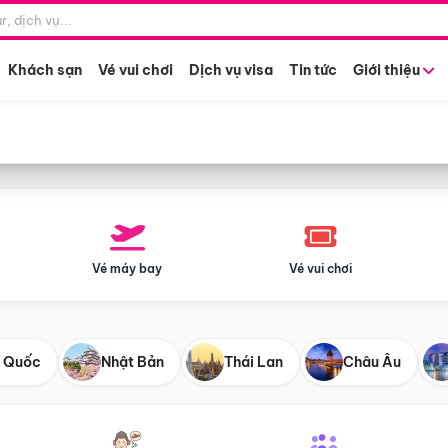
Điểm khởi hành
Tháng khở
Hồ Chí Minh
Bất kỳ 
Khách sạn
Vé vui chơi
Dịch vụ visa
Tin tức
Giới thiệu
Vé máy bay
Vé vui chơi
 Quốc
Nhật Bản
Thái Lan
Châu Âu