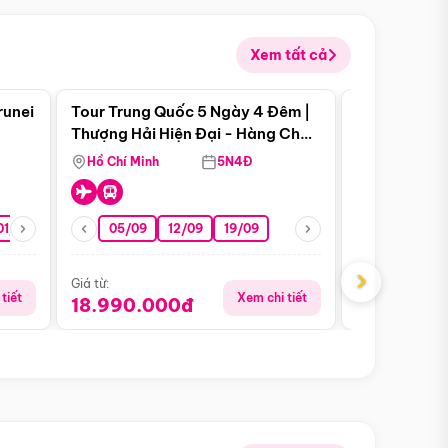
Xem tất cả
 bật
Điểm nổi bật
runei
Tour Trung Quốc 5 Ngày 4 Đêm |
Tour Trung 
Tour Hè
Thượng Hải Hiện Đại - Hàng Châu
Ân Thi - Trư
Nên Thơ - Ô Trấn Cổ Kính
Hồ Chí Minh
5N4Đ
Hồ Chí Minh
01/10
15/10
29/10
05/09
12/09
19/09
16/08
›
Giá từ:
Giá từ:
tiết
Xem chi tiết
18.990.000đ
16.990.0