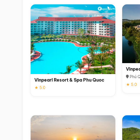
Vinpe
Phú 
Vinpearl Resort & Spa Phu Quoc
★ 5.0
★ 5.0