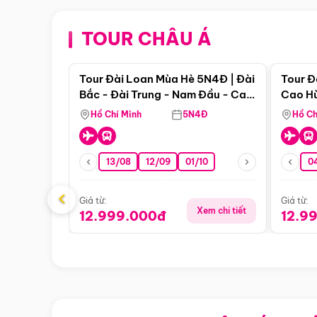
TOUR CHÂU Á
Điểm nổi bật
Tour Đài Loan Mùa Hè 5N4Đ | Đài
Tour Đ
Bắc - Đài Trung - Nam Đầu - Cao
Cao Hù
Hùng ( Bay Vn)
(Bay V
Hồ Chí Minh
5N4Đ
Hồ Ch
13/08
12/09
01/10
0
‹
Giá từ:
Giá từ:
Xem chi tiết
12.999.000đ
12.9