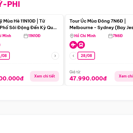
Ỹ-PHI
Điểm nổi bật
Điểm nổi
ỹ Mùa Hè 11N10Đ | Từ
Tour Úc Mùa Đông 7N6Đ |
Phố Sôi Động Đến Kỳ Quan
Melbourne - Sydney (Bay Je
Nhiên Mỹ
Airways)
í Minh
11N10Đ
Hồ Chí Minh
7N6Đ
4/08
28/08
Giá từ:
Xem chi tiết
Xem chi 
900.000đ
47.990.000đ