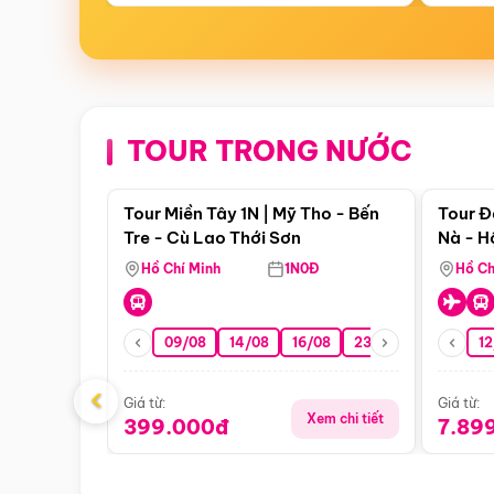
TOUR TRONG NƯỚC
Điểm nổi bật
Tour Miền Tây 1N | Mỹ Tho - Bến
Tour Đ
Tre - Cù Lao Thới Sơn
Nà - H
Nha
Hồ Chí Minh
1N0Đ
Hồ Ch
09/08
14/08
16/08
23/08
30/08
12
0
‹
Giá từ:
Giá từ:
Xem chi tiết
399.000đ
7.89