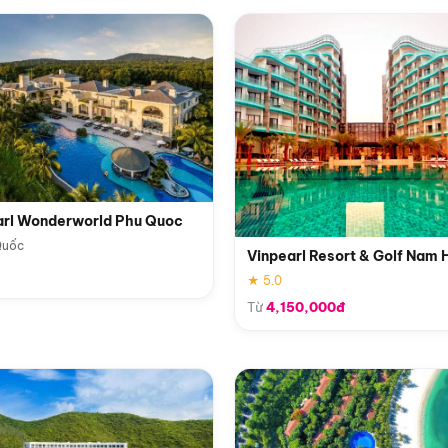
arl Wonderworld Phu Quoc
Quốc
Vinpearl Resort & Golf Nam 
★ 5.0
Từ
4,150,000đ