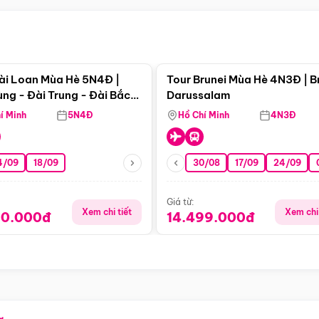
Điểm nổi bật
Điểm nổi
ài Loan Mùa Hè 5N4Đ |
Tour Brunei Mùa Hè 4N3Đ | B
ng - Đài Trung - Đài Bắc
Darussalam
j)
í Minh
5N4Đ
Hồ Chí Minh
4N3Đ
4/09
18/09
30/08
17/09
24/09
Giá từ:
Xem chi tiết
Xem chi 
90.000đ
14.499.000đ