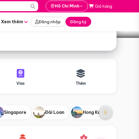
i hành
Hồ Chí Minh
Giỏ hàng
Tìm tour
tháng nào
Xem thêm
Đăng nhập
Đăng ký
Visa
Thêm
Singapore
Đài Loan
Hong Kong
Mỹ