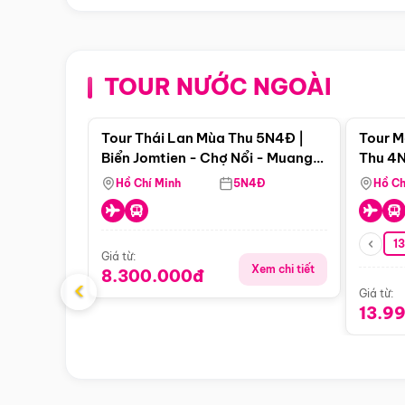
TOUR NƯỚC NGOÀI
Điểm nổi bật
Tour Thái Lan Mùa Thu 5N4Đ |
Tour M
Biển Jomtien - Chợ Nổi - Muang
Thu 4N
Boran - Suanthai (Bay Vietnam
Malacc
Hồ Chí Minh
5N4Đ
Hồ Ch
Airlines)
Singa
1
Giá từ:
Xem chi tiết
8.300.000đ
‹
Giá từ:
13.9