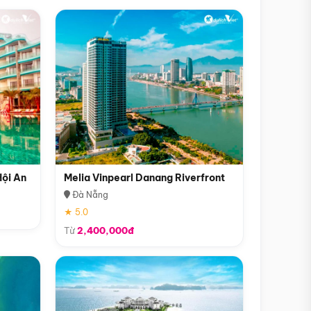
Hội An
Melia Vinpearl Danang Riverfront
Đà Nẵng
★ 5.0
Từ
2,400,000đ