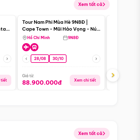
Xem tất cả
 bật
Điểm nổi bật
Tour Nam Phi Mùa Hè 9N8Đ |
Tour Mỹ Mùa
star
Cape Town - Mũi Hảo Vọng - Núi
Hoa Kỳ - Me
Bàn - Johannesburg - Pretoria -
Hồ Chí Minh
9N8Đ
Hồ Chí Minh
Safari - Lodge
28/08
30/10
29/08
›
Giá từ:
Giá từ:
tiết
Xem chi tiết
88.900.000đ
59.900.
Xem tất cả