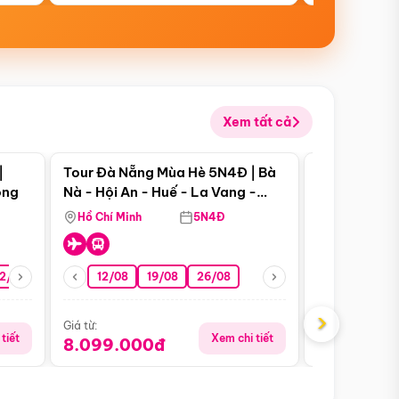
Xem tất cả
 bật
Điểm nổi bật
|
Tour Đà Nẵng Mùa Hè 5N4Đ | Bà
Tour Đà Nẵn
ong
Nà - Hội An - Huế - La Vang -
Nà - Hội An
Động Thiên Đường
Nha
Hồ Chí Minh
5N4Đ
Hồ Chí Minh
2/08
26/08
05/09
12/08
19/08
09/09
26/08
12/09
13/08
›
Giá từ:
Giá từ:
tiết
Xem chi tiết
8.099.000đ
6.899.00