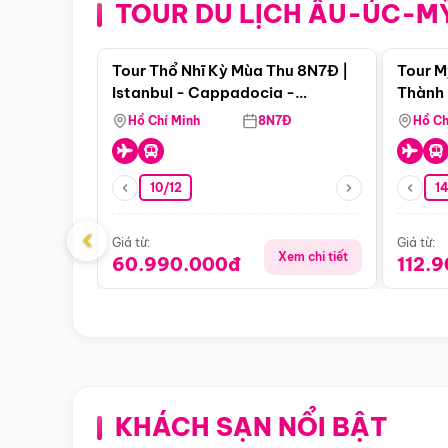
TOUR DU LỊCH ÂU-ÚC-M
Điểm nổi bật
Tour Thổ Nhĩ Kỳ Mùa Thu 8N7Đ |
Tour M
Istanbul - Cappadocia -
Thành 
Pamukkale
Thiên 
Hồ Chí Minh
8N7Đ
Hồ Ch
10/12
1
‹
Giá từ:
Giá từ:
Xem chi tiết
60.990.000đ
112.
KHÁCH SẠN NỔI BẬT