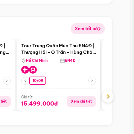
Xem tất cả
 bật
Điểm nổi bật
Đ |
Tour Trung Quôc Mùa Thu 5N4Đ |
Tour Trung
àng
Thượng Hải - Ô Trấn - Hàng Châu
| Thành Đô 
(Tour Không Shopping)
Viên Gấu Tr
Hồ Chí Minh
5N4Đ
Hồ Chí Minh
10/09
21/08
›
Giá từ:
Giá từ:
tiết
Xem chi tiết
15.499.000đ
16.999.0