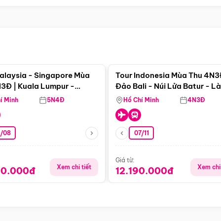
Điểm nổi bật
Điểm nổi
alaysia - Singapore Mùa
Tour Indonesia Mùa Thu 4N3
3Đ | Kuala Lumpur -
Đảo Bali - Núi Lửa Batur - L
a - Johor Baru -
Penglipuran
í Minh
5N4Đ
Hồ Chí Minh
4N3Đ
pore
3/08
07/11
Giá từ:
Xem chi tiết
Xem chi 
90.000đ
12.190.000đ