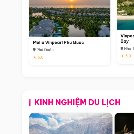
Vinpea
Bay
Melia Vinpearl Phu Quoc
Nha T
Phú Quốc
★ 5.0
★ 5.0
KINH NGHIỆM DU LỊCH