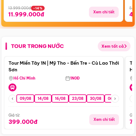
13.999.000đ
5.5
-14%
Xem chi tiết
11.999.000đ
4
TOUR TRONG NƯỚC
Xem tất cả
Điểm nổi bật
Tour Miền Tây 1N | Mỹ Tho - Bến Tre - Cù Lao Thới
To
Sơn
Hu
Hồ Chí Minh
1N0Đ
09/08
14/08
16/08
23/08
30/08
06/09
13/0
Giá từ:
Giá
Xem chi tiết
399.000đ
7