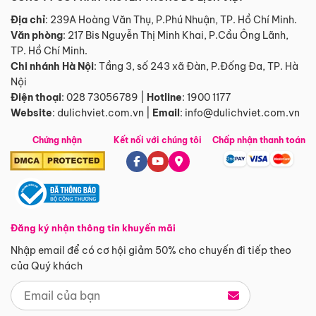
Địa chỉ
: 239A Hoàng Văn Thụ, P.Phú Nhuận, TP. Hồ Chí Minh.
Văn phòng
:
217 Bis Nguyễn Thị Minh Khai, P.Cầu Ông Lãnh,
TP. Hồ Chí Minh.
Chi nhánh Hà Nội
:
Tầng 3, số 243 xã Đàn, P.Đống Đa, TP. Hà
Nội
Điện thoại
:
028 73056789
|
Hotline
:
1900 1177
Website
:
dulichviet.com.vn
|
Email
:
info@dulichviet.com.vn
Chứng nhận
Kết nối với chúng tôi
Chấp nhận thanh toán
Đăng ký nhận thông tin khuyến mãi
Nhập email để có cơ hội giảm 50% cho chuyến đi tiếp theo
của Quý khách