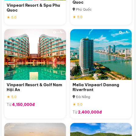
Quoc
Vinpearl Resort & Spa Phu
Phú Quốc
Quoc
★ 5.0
★ 5.0
Vinpearl Resort & Golf Nam
Melia Vinpearl Danang
Hội An
Riverfront
★ 5.0
Đà Nẵng
Từ
4,150,000đ
★ 5.0
Từ
2,400,000đ