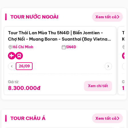
TOUR NƯỚC NGOÀI
Xem tất cả
Điểm nổi bật
Tour Thái Lan Mùa Thu 5N4Đ | Biển Jomtien -
To
Chợ Nổi - Muang Boran - Suanthai (Bay Vietnam
Ku
Airlines)
Si
Hồ Chí Minh
5N4Đ
26/09
Giá từ:
Giá
Xem chi tiết
8.300.000đ
1
TOUR CHÂU Á
Xem tất cả
Điểm nổi bật