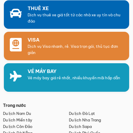
THUÊ XE
Dịch vụ thuê xe giá tốt từ các nhà xe uy tín và chu
đáo
VISA
Dịch vụ Visa nhanh, rẻ. Visa trọn gói, thủ tục đơn
giản
VÉ MÁY BAY
Vé máy bay giá rẻ nhất, nhiều khuyến mãi hấp dẫn
Trong nước
Du lịch Nam Du
Du lịch Đà Lạt
Du lịch Miền tây
Du lịch Nha Trang
Du lịch Côn Đảo
Du lịch Sapa