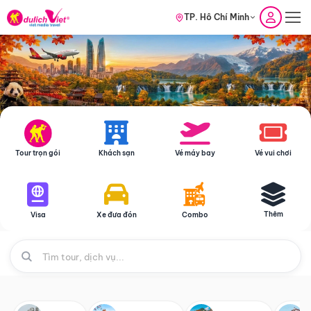
TP. Hồ Chí Minh
Tour trọn gói
Khách sạn
Vé máy bay
Vé vui chơi
Thêm
Visa
Xe đưa đón
Combo