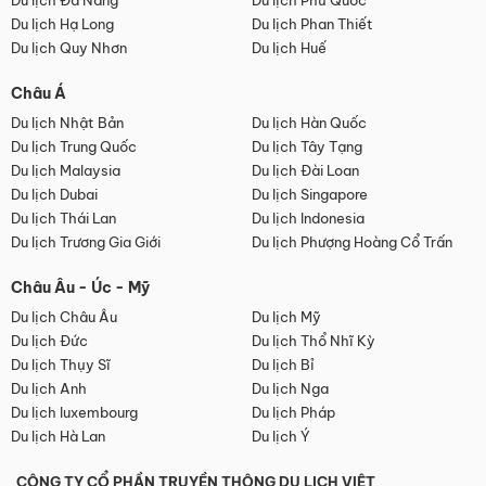
Du lịch Đà Nẵng
Du lịch Phú Quốc
Du lịch Hạ Long
Du lịch Phan Thiết
Du lịch Quy Nhơn
Du lịch Huế
Châu Á
Du lịch Nhật Bản
Du lịch Hàn Quốc
Du lịch Trung Quốc
Du lịch Tây Tạng
Du lịch Malaysia
Du lịch Đài Loan
Du lịch Dubai
Du lịch Singapore
Du lịch Thái Lan
Du lịch Indonesia
Du lịch Trương Gia Giới
Du lịch Phượng Hoàng Cổ Trấn
Châu Âu - Úc - Mỹ
Du lịch Châu Âu
Du lịch Mỹ
Du lịch Đức
Du lịch Thổ Nhĩ Kỳ
Du lịch Thụy Sĩ
Du lịch Bỉ
Du lịch Anh
Du lịch Nga
Du lịch luxembourg
Du lịch Pháp
Du lịch Hà Lan
Du lịch Ý
CÔNG TY CỔ PHẦN TRUYỀN THÔNG DU LỊCH VIỆT