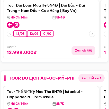
Tour Đài Loan Mùa Hè 5N4Đ | Đài Bắc - Đài
To
Trung - Nam Đầu - Cao Hùng ( Bay Vn)
Tr
Hồ Chí Minh
5N4Đ
13/08
12/09
01/10
Giá từ:
Giá
Xem chi tiết
12.999.000đ
1
TOUR DU LỊCH ÂU-ÚC-MỸ-PHI
Xem tất cả
Điểm nổi bật
Tour Thổ Nhĩ Kỳ Mùa Thu 8N7Đ | Istanbul -
To
Cappadocia - Pamukkale
Đế
Hồ Chí Minh
8N7Đ