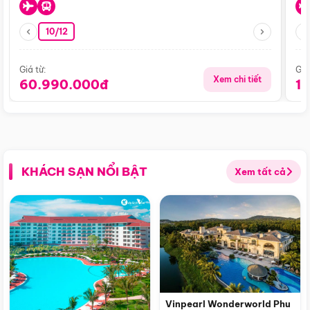
10/12
Giá từ:
Giá
Xem chi tiết
60.990.000đ
1
KHÁCH SẠN NỔI BẬT
Xem tất cả
Vinpearl Wonderworld Phu