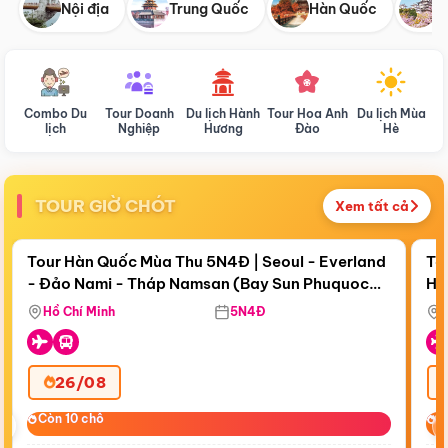
Nội địa
Trung Quốc
Hàn Quốc
N
Combo Du
Tour Doanh
Du lịch Hành
Tour Hoa Anh
Du lịch Mùa
D
lịch
Nghiệp
Hương
Đào
Hè
TOUR GIỜ CHÓT
Xem tất cả
Điểm nổi bật
Còn
18 ngày 18:41:59
Cò
Tour Hàn Quốc Mùa Thu 5N4Đ | Seoul - Everland
To
- Đảo Nami - Tháp Namsan (Bay Sun Phuquoc
Hò
Bay Sun Phuquoc Airways
Tặ
Airways)
Aq
Hồ Chí Minh
5N4Đ
26/08
‹
Còn 10 chỗ
Còn 10 chỗ
C
C