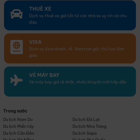
THUÊ XE
Dịch vụ thuê xe giá tốt từ các nhà xe uy tín và chu
đáo
VISA
Dịch vụ Visa nhanh, rẻ. Visa trọn gói, thủ tục đơn
giản
VÉ MÁY BAY
Vé máy bay giá rẻ nhất, nhiều khuyến mãi hấp dẫn
Trong nước
Du lịch Nam Du
Du lịch Đà Lạt
Du lịch Miền tây
Du lịch Nha Trang
Du lịch Côn Đảo
Du lịch Sapa