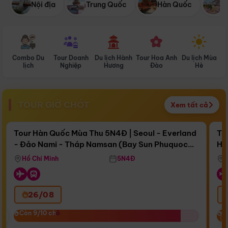
Nội địa
Trung Quốc
Hàn Quốc
N
Combo Du
Tour Doanh
Du lịch Hành
Tour Hoa Anh
Du lịch Mùa
D
lịch
Nghiệp
Hương
Đào
Hè
TOUR GIỜ CHÓT
Xem tất cả
Điểm nổi bật
Còn
15 ngày 10:55:16
Cò
Tour Hàn Quốc Mùa Thu 5N4Đ | Seoul - Everland
To
- Đảo Nami - Tháp Namsan (Bay Sun Phuquoc
Hò
Bay Sun Phuquoc Airways
Tặ
Airways)
Aq
Hồ Chí Minh
5N4Đ
26/08
‹
Còn 9/10 chỗ
Còn 9/10 chỗ
C
C