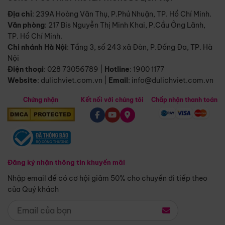
Địa chỉ
: 239A Hoàng Văn Thụ, P.Phú Nhuận, TP. Hồ Chí Minh.
Văn phòng
:
217 Bis Nguyễn Thị Minh Khai, P.Cầu Ông Lãnh,
TP. Hồ Chí Minh.
Chi nhánh Hà Nội
:
Tầng 3, số 243 xã Đàn, P.Đống Đa, TP. Hà
Nội
Điện thoại
:
028 73056789
|
Hotline
:
1900 1177
Website
:
dulichviet.com.vn
|
Email
:
info@dulichviet.com.vn
Chứng nhận
Kết nối với chúng tôi
Chấp nhận thanh toán
Đăng ký nhận thông tin khuyến mãi
Nhập email để có cơ hội giảm 50% cho chuyến đi tiếp theo
của Quý khách