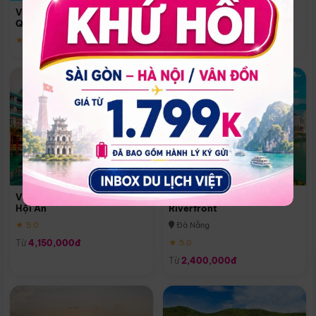
Quoc
Vinpearl Resort & Spa Phu
Phú Quốc
Quoc
★ 5.0
★ 5.0
Vinpearl Resort & Golf Nam
Melia Vinpearl Danang
Hội An
Riverfront
★ 5.0
Đà Nẵng
Từ
4,150,000đ
★ 5.0
Từ
2,400,000đ