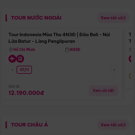
TOUR NƯỚC NGOÀI
Xem tất cả
Điểm nổi bật
Tour Indonesia Mùa Thu 4N3Đ | Đảo Bali - Núi
To
Lửa Batur - Làng Penglipuran
Tr
Hồ Chí Minh
4N3Đ
07/11
Giá từ:
Xem chi tiết
12.190.000đ
TOUR CHÂU Á
Xem tất cả
Điểm nổi bật