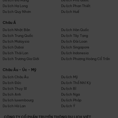
Du lịch Đà Nẵng
Du lịch Phú Quốc
Du lịch Hạ Long
Du lịch Phan Thiết
Du lịch Quy Nhơn
Du lịch Huế
Châu Á
Du lịch Nhật Bản
Du lịch Hàn Quốc
Du lịch Trung Quốc
Du lịch Tây Tạng
Du lịch Malaysia
Du lịch Đài Loan
Du lịch Dubai
Du lịch Singapore
Du lịch Thái Lan
Du lịch Indonesia
Du lịch Trương Gia Giới
Du lịch Phượng Hoàng Cổ Trấn
Châu Âu - Úc - Mỹ
Du lịch Châu Âu
Du lịch Mỹ
Du lịch Đức
Du lịch Thổ Nhĩ Kỳ
Du lịch Thụy Sĩ
Du lịch Bỉ
Du lịch Anh
Du lịch Nga
Du lịch luxembourg
Du lịch Pháp
Du lịch Hà Lan
Du lịch Ý
CÔNG TY CỔ PHẦN TRUYỀN THÔNG DU LỊCH VIỆT