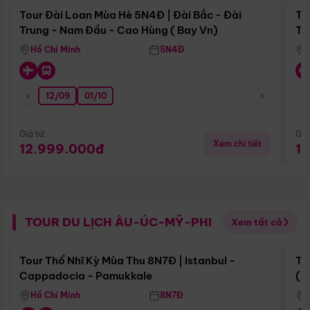
Tour Đài Loan Mùa Hè 5N4Đ | Đài Bắc - Đài
To
Trung - Nam Đầu - Cao Hùng ( Bay Vn)
Tr
Hồ Chí Minh
5N4Đ
12/09
01/10
Giá từ:
Giá
Xem chi tiết
12.999.000đ
1
TOUR DU LỊCH ÂU-ÚC-MỸ-PHI
Xem tất cả
Điểm nổi bật
Tour Thổ Nhĩ Kỳ Mùa Thu 8N7Đ | Istanbul -
To
Cappadocia - Pamukkale
(B
Hồ Chí Minh
8N7Đ