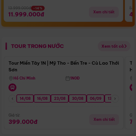
13.999.000đ
5.5
-14%
Xem chi tiết
11.999.000đ
4
TOUR TRONG NƯỚC
Xem tất cả
Điểm nổi bật
Tour Miền Tây 1N | Mỹ Tho - Bến Tre - Cù Lao Thới
To
Sơn
Hu
Hồ Chí Minh
1N0Đ
14/08
16/08
23/08
30/08
06/09
13/09
20/0
Giá từ:
Giá
Xem chi tiết
399.000đ
7