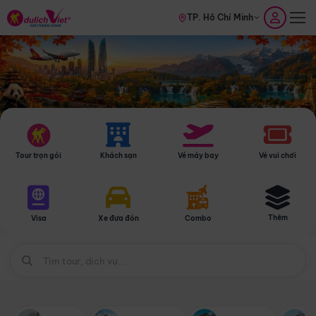
TP. Hồ Chí Minh
Tour trọn gói
Khách sạn
Vé máy bay
Vé vui chơi
Thêm
Visa
Xe đưa đón
Combo