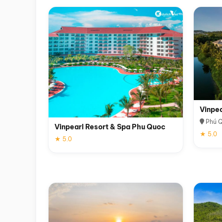
Vinpe
Phú 
Vinpearl Resort & Spa Phu Quoc
★ 5.0
★ 5.0