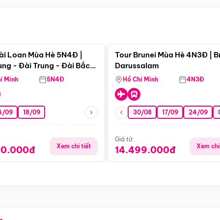
Điểm nổi bật
Điểm nổi
ài Loan Mùa Hè 5N4Đ |
Tour Brunei Mùa Hè 4N3Đ | B
ng - Đài Trung - Đài Bắc
Darussalam
j)
í Minh
5N4Đ
Hồ Chí Minh
4N3Đ
4/09
18/09
30/08
17/09
24/09
Giá từ:
Xem chi tiết
Xem chi 
90.000đ
14.499.000đ