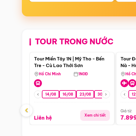
TOUR TRONG NƯỚC
Điểm nổi bật
Tour Miền Tây 1N | Mỹ Tho - Bến
Tour Đ
Tre - Cù Lao Thới Sơn
Nà - H
Nha
Hồ Chí Minh
1N0Đ
Hồ Ch
14/08
16/08
23/08
30/08
06/09
12
1
‹
Giá từ:
Xem chi tiết
7.89
Liên hệ