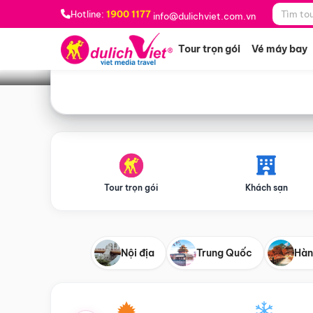
Bạn muốn đi đâu?
*
Hotline:
1900 1177
info@dulichviet.com.vn
Tour trọn gói
Vé máy bay
Tour trọn gói
Khách sạn
Nội địa
Trung Quốc
Hàn