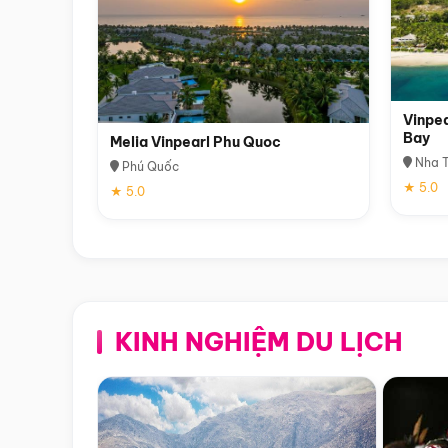
Vinpea
Bay
Melia Vinpearl Phu Quoc
Nha T
Phú Quốc
★ 5.0
★ 5.0
KINH NGHIỆM DU LỊCH