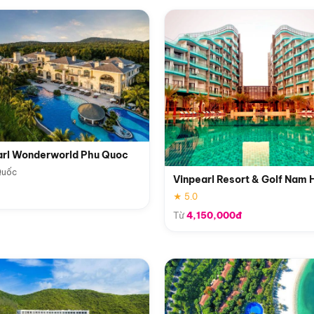
arl Wonderworld Phu Quoc
Quốc
Vinpearl Resort & Golf Nam 
★ 5.0
Từ
4,150,000đ