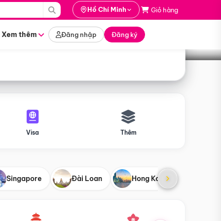
i hành
Hồ Chí Minh
Giỏ hàng
Tìm tour
tháng nào
Xem thêm
Đăng nhập
Đăng ký
Visa
Thêm
Singapore
Đài Loan
Hong Kong
Mỹ