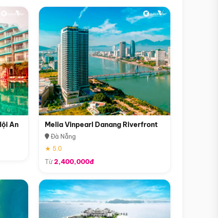
Hội An
Melia Vinpearl Danang Riverfront
Đà Nẵng
★ 5.0
Từ
2,400,000đ