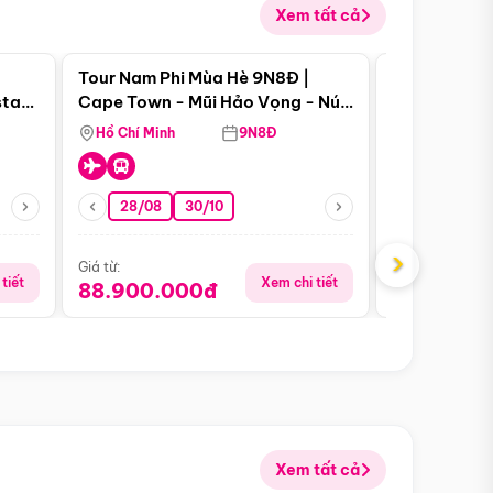
Xem tất cả
 bật
Điểm nổi bật
Tour Nam Phi Mùa Hè 9N8Đ |
Tour Mỹ Mùa
star
Cape Town - Mũi Hảo Vọng - Núi
Hoa Kỳ - Me
Bàn - Johannesburg - Pretoria -
Hồ Chí Minh
9N8Đ
Hồ Chí Minh
Safari - Lodge
28/08
30/10
29/08
›
Giá từ:
Giá từ:
tiết
Xem chi tiết
88.900.000đ
59.900.
Xem tất cả