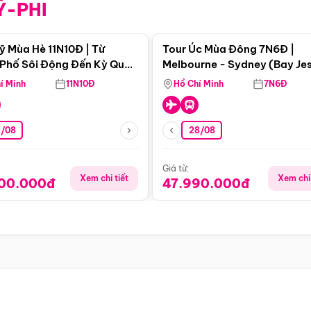
Ỹ-PHI
Điểm nổi bật
Điểm nổi
ỹ Mùa Hè 11N10Đ | Từ
Tour Úc Mùa Đông 7N6Đ |
Phố Sôi Động Đến Kỳ Quan
Melbourne - Sydney (Bay Je
Nhiên Mỹ
Airways)
í Minh
11N10Đ
Hồ Chí Minh
7N6Đ
4/08
28/08
Giá từ:
Xem chi tiết
Xem chi 
900.000đ
47.990.000đ