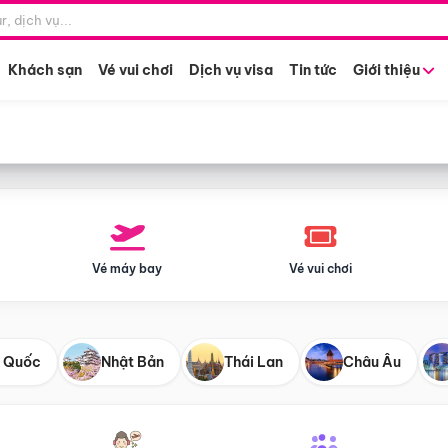
Điểm khởi hành
Tháng khở
Hồ Chí Minh
Bất kỳ 
Khách sạn
Vé vui chơi
Dịch vụ visa
Tin tức
Giới thiệu
Vé máy bay
Vé vui chơi
 Quốc
Nhật Bản
Thái Lan
Châu Âu