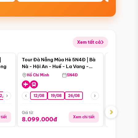
Xem tất cả
 bật
Điểm nổi bật
|
Tour Đà Nẵng Mùa Hè 5N4Đ | Bà
Tour Đà Nẵn
ong
Nà - Hội An - Huế - La Vang -
Nà - Hội An
Động Thiên Đường
Nha
Hồ Chí Minh
5N4Đ
Hồ Chí Minh
2/08
26/08
05/09
12/08
19/08
09/09
26/08
12/09
13/08
›
Giá từ:
Giá từ:
tiết
Xem chi tiết
8.099.000đ
6.899.00