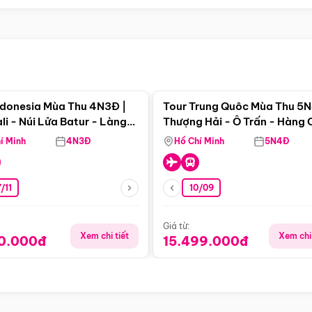
Điểm nổi bật
Điểm nổi
ndonesia Mùa Thu 4N3Đ |
Tour Trung Quôc Mùa Thu 5N
li - Núi Lửa Batur - Làng
Thượng Hải - Ô Trấn - Hàng
puran
(Tour Không Shopping)
í Minh
4N3Đ
Hồ Chí Minh
5N4Đ
/11
10/09
Giá từ:
Xem chi tiết
Xem chi 
90.000đ
15.499.000đ