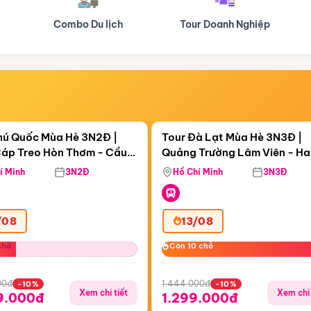
Tour Doanh Nghiệp
Du lịch Hành Hương
Điểm nổi bật
Điểm nổi
ngày 18:06:36
Còn
04 ngày 18:06:36
hú Quốc Mùa Hè 3N2Đ |
Tour Đà Lạt Mùa Hè 3N3Đ |
áp Treo Hòn Thơm - Cầu
Quảng Trường Lâm Viên - H
áp Treo Hòn Thơm
Công Viên Nước Aquatopia
Hill - Puppy Farm
í Minh
3N2Đ
Hồ Chí Minh
3N3Đ
/08
13/08
chỗ
chỗ
Còn 10 chỗ
Còn 10 chỗ
00đ
1.444.000đ
-10%
-10%
Xem chi tiết
Xem chi 
9.000đ
1.299.000đ