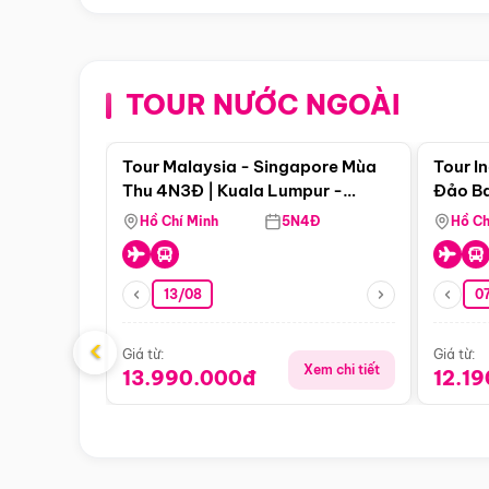
TOUR NƯỚC NGOÀI
Điểm nổi bật
Tour Malaysia - Singapore Mùa
Tour I
Thu 4N3Đ | Kuala Lumpur -
Đảo Ba
Malacca - Johor Baru -
Pengli
Hồ Chí Minh
5N4Đ
Hồ Ch
Singapore
13/08
07
‹
Giá từ:
Giá từ:
Xem chi tiết
13.990.000đ
12.1