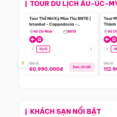
TOUR DU LỊCH ÂU-ÚC-M
Điểm nổi bật
Tour Thổ Nhĩ Kỳ Mùa Thu 8N7Đ |
Tour M
Istanbul - Cappadocia -
Thành 
Pamukkale
Thiên 
Hồ Chí Minh
8N7Đ
Hồ Ch
10/12
1
‹
Giá từ:
Giá từ:
Xem chi tiết
60.990.000đ
112.
KHÁCH SẠN NỔI BẬT