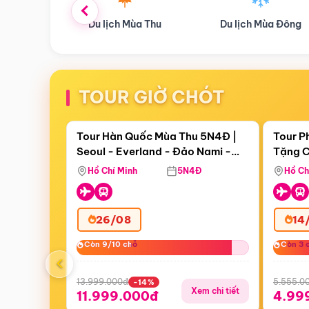
ùa Thu
Du lịch Mùa Đông
Combo Du lịch
TOUR GIỜ CHÓT
Điểm nổi bật
Còn
17 ngày 18:06:36
Còn
05 
Tour Hàn Quốc Mùa Thu 5N4Đ |
Tour P
Seoul - Everland - Đảo Nami -
Tặng C
Bay Sun Phuquoc Airways
Tặng C
Tháp Namsan (Bay Sun Phuquoc
Hôn - 
Hồ Chí Minh
5N4Đ
Hồ Ch
Airways)
26/08
14
Còn 9/10 chỗ
Còn 9/10 chỗ
Còn 3 
Còn 3 
‹
13.999.000đ
5.555.0
-14%
Xem chi tiết
11.999.000đ
4.99