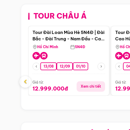
TOUR CHÂU Á
Điểm nổi bật
Tour Đài Loan Mùa Hè 5N4Đ | Đài
Tour Đ
Bắc - Đài Trung - Nam Đầu - Cao
Cao Hù
Hùng ( Bay Vn)
(Bay V
Hồ Chí Minh
5N4Đ
Hồ Ch
13/08
12/09
01/10
0
‹
Giá từ:
Giá từ:
Xem chi tiết
12.999.000đ
12.9