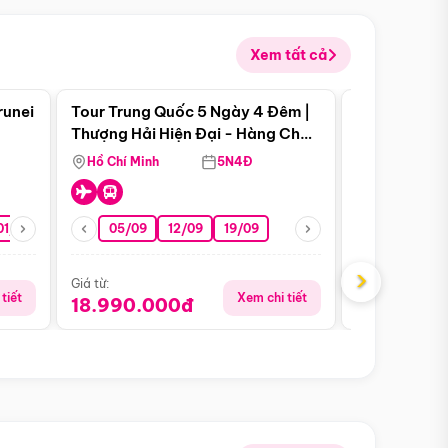
Xem tất cả
 bật
Điểm nổi bật
runei
Tour Trung Quốc 5 Ngày 4 Đêm |
Tour Trung 
Tour Hè
Thượng Hải Hiện Đại - Hàng Châu
Ân Thi - Trư
Nên Thơ - Ô Trấn Cổ Kính
Hồ Chí Minh
5N4Đ
Hồ Chí Minh
01/10
15/10
29/10
05/09
12/09
19/09
16/08
›
Giá từ:
Giá từ:
tiết
Xem chi tiết
18.990.000đ
16.990.0