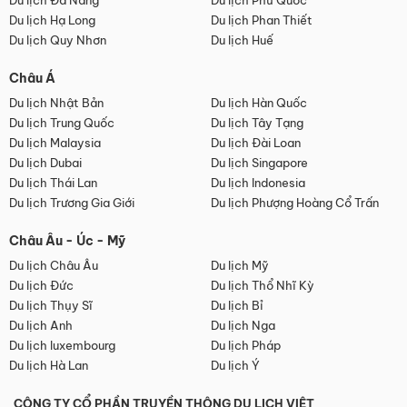
Du lịch Đà Nẵng
Du lịch Phú Quốc
Du lịch Hạ Long
Du lịch Phan Thiết
Du lịch Quy Nhơn
Du lịch Huế
Châu Á
Du lịch Nhật Bản
Du lịch Hàn Quốc
Du lịch Trung Quốc
Du lịch Tây Tạng
Du lịch Malaysia
Du lịch Đài Loan
Du lịch Dubai
Du lịch Singapore
Du lịch Thái Lan
Du lịch Indonesia
Du lịch Trương Gia Giới
Du lịch Phượng Hoàng Cổ Trấn
Châu Âu - Úc - Mỹ
Du lịch Châu Âu
Du lịch Mỹ
Du lịch Đức
Du lịch Thổ Nhĩ Kỳ
Du lịch Thụy Sĩ
Du lịch Bỉ
Du lịch Anh
Du lịch Nga
Du lịch luxembourg
Du lịch Pháp
Du lịch Hà Lan
Du lịch Ý
CÔNG TY CỔ PHẦN TRUYỀN THÔNG DU LỊCH VIỆT