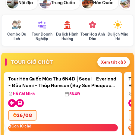
Nội địa
Trung Quốc
Hàn Quốc
N
Combo Du
Tour Doanh
Du lịch Hành
Tour Hoa Anh
Du lịch Mùa
D
lịch
Nghiệp
Hương
Đào
Hè
TOUR GIỜ CHÓT
Xem tất cả
Điểm nổi bật
Còn
18 ngày 16:04:05
Cò
Tour Hàn Quốc Mùa Thu 5N4Đ | Seoul - Everland
To
- Đảo Nami - Tháp Namsan (Bay Sun Phuquoc
Hò
Bay Sun Phuquoc Airways
Tặ
Airways)
Aq
Hồ Chí Minh
5N4Đ
26/08
‹
Còn 10 chỗ
Còn 10 chỗ
C
C