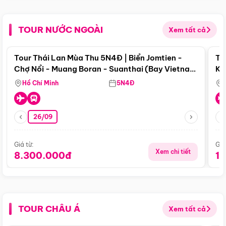
TOUR NƯỚC NGOÀI
Xem tất cả
Điểm nổi bật
Tour Thái Lan Mùa Thu 5N4Đ | Biển Jomtien -
To
Chợ Nổi - Muang Boran - Suanthai (Bay Vietnam
Ku
Airlines)
Si
Hồ Chí Minh
5N4Đ
26/09
Giá từ:
Giá
Xem chi tiết
8.300.000đ
1
TOUR CHÂU Á
Xem tất cả
Điểm nổi bật