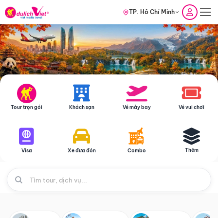
TP. Hồ Chí Minh
Tour trọn gói
Khách sạn
Vé máy bay
Vé vui chơi
Thêm
Visa
Xe đưa đón
Combo