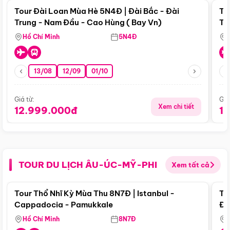
Tour Đài Loan Mùa Hè 5N4Đ | Đài Bắc - Đài
To
Trung - Nam Đầu - Cao Hùng ( Bay Vn)
Tr
Hồ Chí Minh
5N4Đ
13/08
12/09
01/10
Giá từ:
Giá
Xem chi tiết
12.999.000đ
1
TOUR DU LỊCH ÂU-ÚC-MỸ-PHI
Xem tất cả
Điểm nổi bật
Tour Thổ Nhĩ Kỳ Mùa Thu 8N7Đ | Istanbul -
To
Cappadocia - Pamukkale
Đế
Hồ Chí Minh
8N7Đ