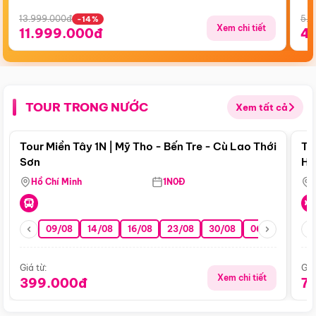
13.999.000đ
5.5
-14%
Xem chi tiết
11.999.000đ
4
TOUR TRONG NƯỚC
Xem tất cả
Điểm nổi bật
Tour Miền Tây 1N | Mỹ Tho - Bến Tre - Cù Lao Thới
To
Sơn
Hu
Hồ Chí Minh
1N0Đ
09/08
14/08
16/08
23/08
30/08
06/09
13/0
Giá từ:
Giá
Xem chi tiết
399.000đ
7