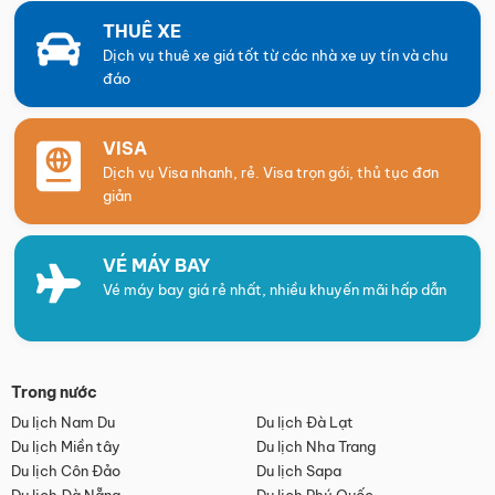
THUÊ XE
Dịch vụ thuê xe giá tốt từ các nhà xe uy tín và chu
đáo
VISA
Dịch vụ Visa nhanh, rẻ. Visa trọn gói, thủ tục đơn
giản
VÉ MÁY BAY
Vé máy bay giá rẻ nhất, nhiều khuyến mãi hấp dẫn
Trong nước
Du lịch Nam Du
Du lịch Đà Lạt
Du lịch Miền tây
Du lịch Nha Trang
Du lịch Côn Đảo
Du lịch Sapa