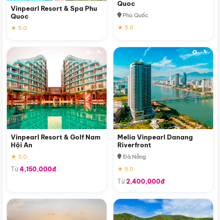
Quoc
Vinpearl Resort & Spa Phu
Phú Quốc
Quoc
★ 5.0
★ 5.0
Vinpearl Resort & Golf Nam
Melia Vinpearl Danang
Hội An
Riverfront
★ 5.0
Đà Nẵng
Từ
4,150,000đ
★ 5.0
Từ
2,400,000đ