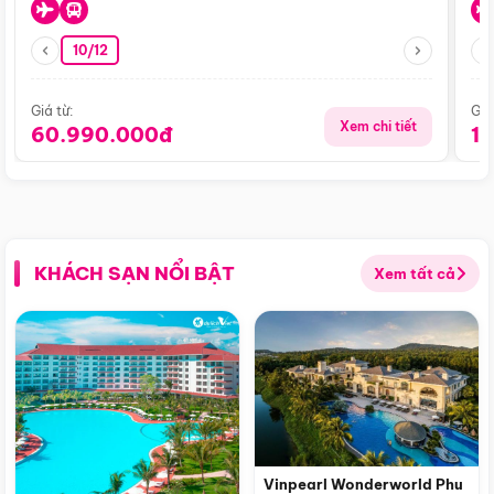
10/12
Giá từ:
Giá
Xem chi tiết
60.990.000đ
1
KHÁCH SẠN NỔI BẬT
Xem tất cả
Vinpearl Wonderworld Phu