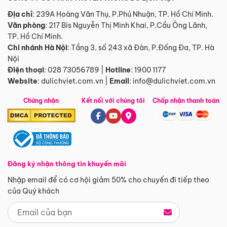
Địa chỉ
: 239A Hoàng Văn Thụ, P.Phú Nhuận, TP. Hồ Chí Minh.
Văn phòng
:
217 Bis Nguyễn Thị Minh Khai, P.Cầu Ông Lãnh,
TP. Hồ Chí Minh.
Chi nhánh Hà Nội
:
Tầng 3, số 243 xã Đàn, P.Đống Đa, TP. Hà
Nội
Điện thoại
:
028 73056789
|
Hotline
:
1900 1177
Website
:
dulichviet.com.vn
|
Email
:
info@dulichviet.com.vn
Chứng nhận
Kết nối với chúng tôi
Chấp nhận thanh toán
Đăng ký nhận thông tin khuyến mãi
Nhập email để có cơ hội giảm 50% cho chuyến đi tiếp theo
của Quý khách